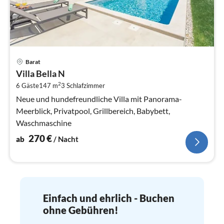
Pre
Barat
ab
Villa Bella N
2
2
6 Gäste
147 m
3
Schlafzimmer
pr
Na
Neue und hundefreundliche Villa mit Panorama-
Meerblick, Privatpool, Grillbereich, Babybett,
Waschmaschine
270
€
ab
/ Nacht
Einfach und ehrlich - Buchen
ohne Gebühren!