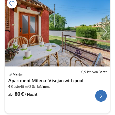
0,9 km von Barat
Pre
Visnjan
ab
Apartment Milena- Visnjan with pool
8
2
4 Gäste
45 m
2
Schlafzimmer
pr
Na
80
€
ab
/ Nacht