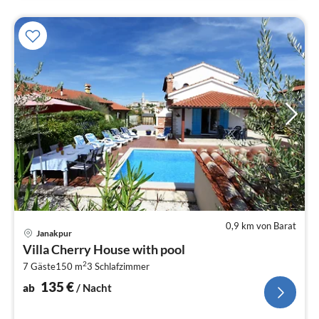
0,9 km von Barat
Pre
Janakpur
ab
Villa Cherry House with pool
1
2
7 Gäste
150 m
3
Schlafzimmer
pr
Na
135
€
ab
/ Nacht