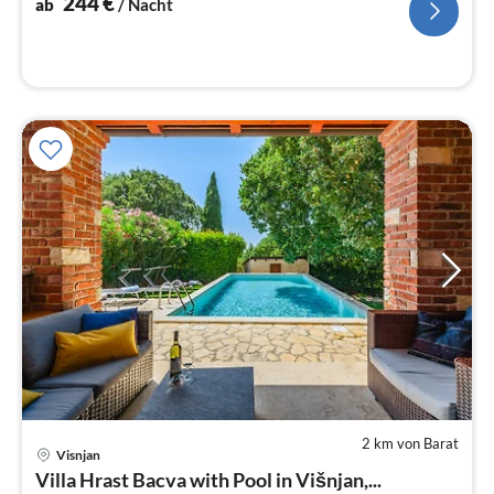
244
€
ab
/ Nacht
2 km von Barat
Pre
Visnjan
ab
Villa Hrast Bacva with Pool in Višnjan,...
2