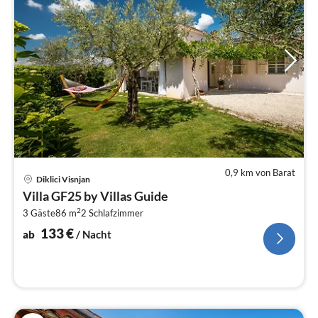
0,9 km von Barat
Pre
Diklici Visnjan
ab
Villa GF25 by Villas Guide
1
2
3 Gäste
86 m
2
Schlafzimmer
pr
Na
133
€
ab
/ Nacht