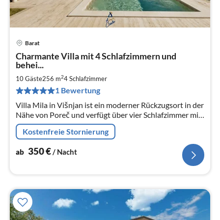
Barat
Pre
Charmante Villa mit 4 Schlafzimmern und
ab
behei...
3
2
10 Gäste
256 m
4
Schlafzimmer
pr
Na
1 Bewertung
Villa Mila in Višnjan ist ein moderner Rückzugsort in der
Nähe von Poreč und verfügt über vier Schlafzimmer mit
eigenem Bad, einen beheizten Pool, Whirlpool, Sauna
Kostenfreie Stornierung
und ein Spielzim...
350
€
ab
/ Nacht