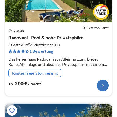
0,8 km von Barat
Visnjan
Pre
Radovani - Pool & hohe Privatsphäre
ab
2
2
6 Gäste
90 m
2
Schlafzimmer (+1)
pr
1 Bewertung
Na
Das Ferienhaus Radovani zur Alleinnutzung bietet
Ruhe, Alleinlage und absolute Privatsphäre mit einem
Pool von 32 m!
Kostenfreie Stornierung
200
€
ab
/ Nacht