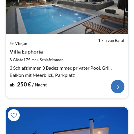
1 km von Barat
Pre
Visnjan
ab
2
Villa Euphoria
pr
2
8 Gäste
175 m
4
Schlafzimmer
Na
3 Schlafzimmer, 3 Badezimmer, privater Pool, Grill,
Balkon mit Meerblick, Parkplatz
250
€
ab
/ Nacht