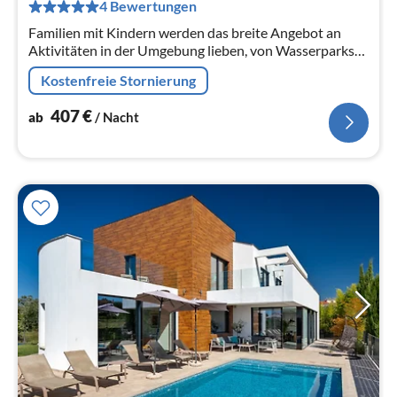
pr
4 Bewertungen
Na
Familien mit Kindern werden das breite Angebot an
Aktivitäten in der Umgebung lieben, von Wasserparks
und Skiliften bis hin zu Reiten und Spielen im Freien im
Kostenfreie Stornierung
grossen Garten.
407
€
ab
/ Nacht