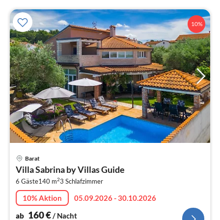
10%
Pre
Barat
ab
Villa Sabrina by Villas Guide
1
2
6 Gäste
140 m
3
Schlafzimmer
pr
Na
10% Aktion
05.09.2026 - 30.10.2026
160
€
ab
/ Nacht