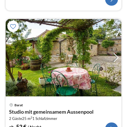
Pre
Barat
ab
Studio mit gemeinsamem Aussenpool
5
2
2 Gäste
25 m
1
Schlafzimmer
pr
Na
52
€
ab
/ Nacht