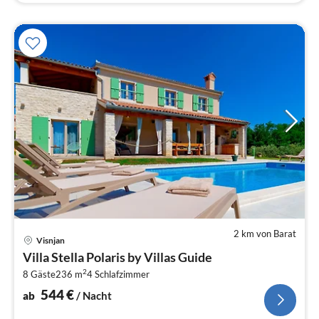
2 km von Barat
Pre
Visnjan
ab
Villa Stella Polaris by Villas Guide
5
2
8 Gäste
236 m
4
Schlafzimmer
pr
Na
544
€
ab
/ Nacht