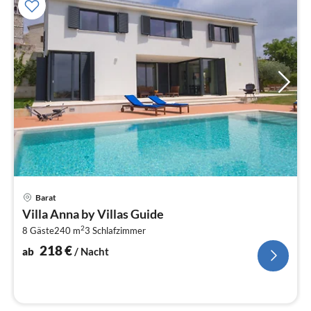
Pre
Barat
ab
Villa Anna by Villas Guide
2
2
8 Gäste
240 m
3
Schlafzimmer
pr
Na
218
€
ab
/ Nacht