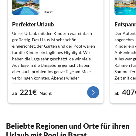
Barat
Perfekter Urlaub
Entspann
Unser Urlaub mit den Kindern war einfach
Der Aufent
großartig. Das Haus ist sehr schön
angenehm. 
eingerichtet, der Garten und der Pool waren
Kinder ein 
für die Kinder ein tägliches Highlight. Wir
Außenküche 
haben die Lage sehr geschätzt, da wir viele
Alles war 
Ausflüge in die Umgebung gemacht haben,
Rahmen für
aber auch problemlos ganze Tage am Meer
Sommerferi
verbringen konnten. Abends wieder
Zeit mit d
zurückzukommen und gemeinsam zu
zur Ruhe k
221€
407
entspannen, war besonders angenehm. Ein
zurückkehr
ab
Nacht
ab
Ort, an dem sich die ganze Familie wohlfühlt.
Beliebte Regionen und Orte für ihren
Urlaub mit Pool in Barat