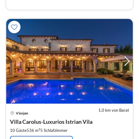
1,0 km von Barat
Pre
Visnjan
ab
1
Villa Carolus-Luxurios Istrian Vila
pr
2
10 Gäste
536 m
5
Schlafzimmer
Na