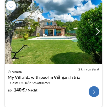
2 km von Barat
Pre
Visnjan
ab
My Villa Ida with pool in Višnjan, Istria
1
2
5 Gäste
140 m
2
Schlafzimmer
pr
Na
140
€
ab
/ Nacht