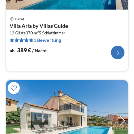
Barat
Pre
Villa Aria by Villas Guide
ab
2
3
12 Gäste
370 m
5
Schlafzimmer
1 Bewertung
pr
Na
389
€
ab
/ Nacht