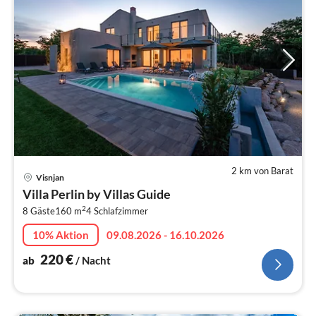
2 km von Barat
Pre
Visnjan
ab
Villa Perlin by Villas Guide
2
2
8 Gäste
160 m
4
Schlafzimmer
pr
Na
10% Aktion
09.08.2026 - 16.10.2026
220
€
ab
/ Nacht