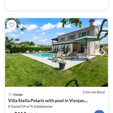
2 km von Barat
Pre
Visnjan
ab
Villa Stella Polaris with pool in Visnjan,...
2
2
8 Gäste
234 m
4
Schlafzimmer
pr
Na