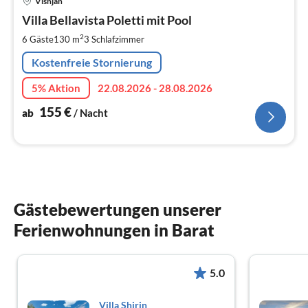
Visnjan
ab
1
Villa Bellavista Poletti mit Pool
pr
2
6 Gäste
130 m
3
Schlafzimmer
Na
Kostenfreie Stornierung
5% Aktion
22.08.2026 - 28.08.2026
155
€
ab
/ Nacht
Gästebewertungen unserer
Ferienwohnungen in Barat
5.0
Villa Shirin