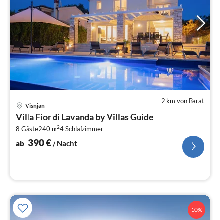
2 km von Barat
Pre
Visnjan
ab
Villa Fior di Lavanda by Villas Guide
3
2
8 Gäste
240 m
4
Schlafzimmer
pr
Na
390
€
ab
/ Nacht
10%