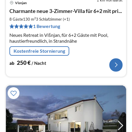
Visnjan
Pre
Charmante neue 3-Zimmer-Villa für 6+2 mit pri...
ab
2
2
8 Gäste
130 m
3
Schlafzimmer (+1)
pr
1 Bewertung
Na
Neues Retreat in Višnjan, für 6+2 Gäste mit Pool,
haustierfreundlich, in Strandnähe
Kostenfreie Stornierung
250
€
ab
/ Nacht