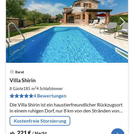
Barat
Pre
Villa Shirin
ab
2
2
8 Gäste
185 m
4
Schlafzimmer
pr
4 Bewertungen
Na
Die Villa Shirin ist ein haustierfreundlicher Rückzugsort
in einem ruhigen Dorf, nur 8 km von den Stränden von
Poreč entfernt.
Kostenfreie Stornierung
221
€
ab
/ Nacht