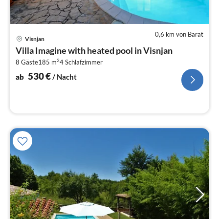
0,6 km von Barat
Pre
Visnjan
ab
Villa Imagine with heated pool in Visnjan
5
2
8 Gäste
185 m
4
Schlafzimmer
pr
Na
530
€
ab
/ Nacht