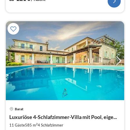
Barat
Pre
Luxuriöse 4-Schlafzimmer-Villa mit Pool, eige...
ab
4
2
11 Gäste
585 m
4
Schlafzimmer