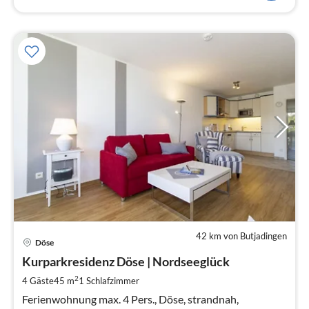
42 km von Butjadingen
Pre
Döse
ab
7
Kurparkresidenz Döse | Nordseeglück
pr
2
4 Gäste
45 m
1
Schlafzimmer
Na
Ferienwohnung max. 4 Pers., Döse, strandnah,