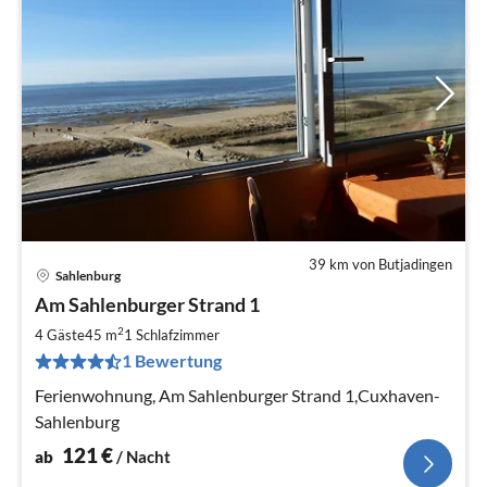
39 km von Butjadingen
Sahlenburg
Pre
Am Sahlenburger Strand 1
ab
1
2
4 Gäste
45 m
1
Schlafzimmer
pr
1 Bewertung
Na
Ferienwohnung, Am Sahlenburger Strand 1,Cuxhaven-
Sahlenburg
121
€
ab
/ Nacht