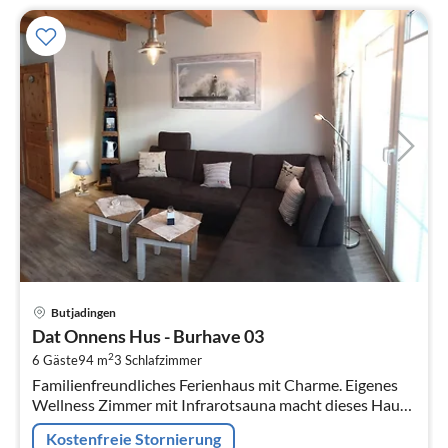
Pre
Butjadingen
ab
Dat Onnens Hus - Burhave 03
5
2
6 Gäste
94 m
3
Schlafzimmer
pr
Familienfreundliches Ferienhaus mit Charme. Eigenes
Na
Wellness Zimmer mit Infrarotsauna macht dieses Haus
zum Highlight.
Kostenfreie Stornierung