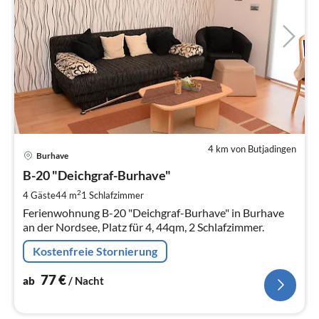
4 km von Butjadingen
Pre
Burhave
ab
7
B-20 "Deichgraf-Burhave"
pr
2
4 Gäste
44 m
1
Schlafzimmer
Na
Ferienwohnung B-20 "Deichgraf-Burhave" in Burhave
an der Nordsee, Platz für 4, 44qm, 2 Schlafzimmer.
Kostenfreie Stornierung
77
€
ab
/ Nacht