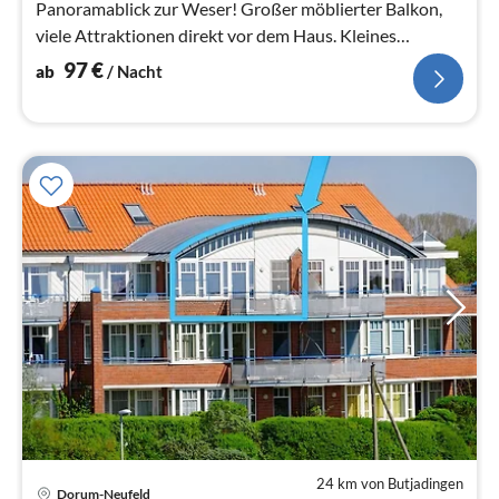
Panoramablick zur Weser! Großer möblierter Balkon,
viele Attraktionen direkt vor dem Haus. Kleines
Schwimmbad und Einkaufsstraße im Haus!
97
€
ab
/ Nacht
24 km von Butjadingen
Dorum-Neufeld