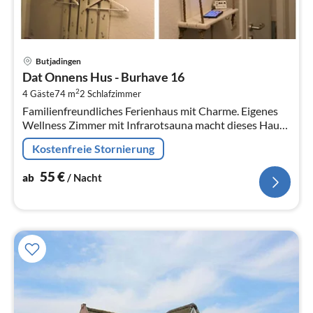
Pre
Butjadingen
ab
Dat Onnens Hus - Burhave 16
5
2
4 Gäste
74 m
2
Schlafzimmer
pr
Familienfreundliches Ferienhaus mit Charme. Eigenes
Na
Wellness Zimmer mit Infrarotsauna macht dieses Haus
zum Highlight.
Kostenfreie Stornierung
55
€
ab
/ Nacht