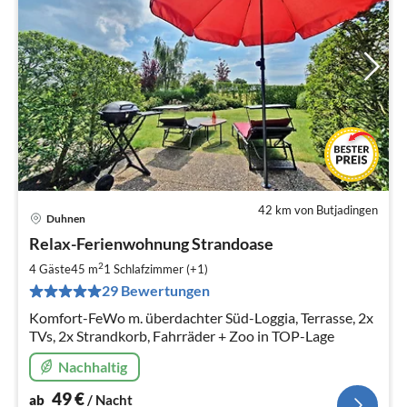
42 km von Butjadingen
Duhnen
Pre
Relax-Ferienwohnung Strandoase
ab
4
2
4 Gäste
45 m
1
Schlafzimmer (+1)
pr
29 Bewertungen
Na
Komfort-FeWo m. überdachter Süd-Loggia, Terrasse, 2x
TVs, 2x Strandkorb, Fahrräder + Zoo in TOP-Lage
Nachhaltig
49
€
ab
/ Nacht