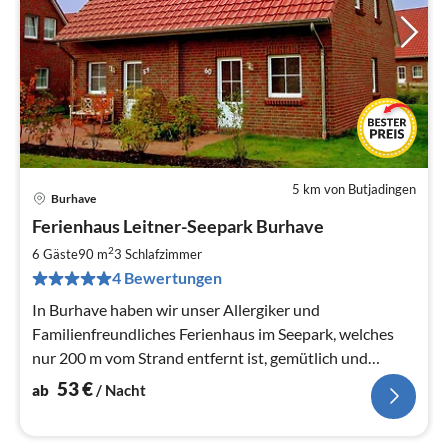
5 km von Butjadingen
Burhave
Pre
Ferienhaus Leitner-Seepark Burhave
ab
5
2
6 Gäste
90 m
3
Schlafzimmer
pr
4 Bewertungen
Na
In Burhave haben wir unser Allergiker und
Familienfreundliches Ferienhaus im Seepark, welches
nur 200 m vom Strand entfernt ist, gemütlich und
Familiengerecht eingerichtet.
53
€
ab
/ Nacht