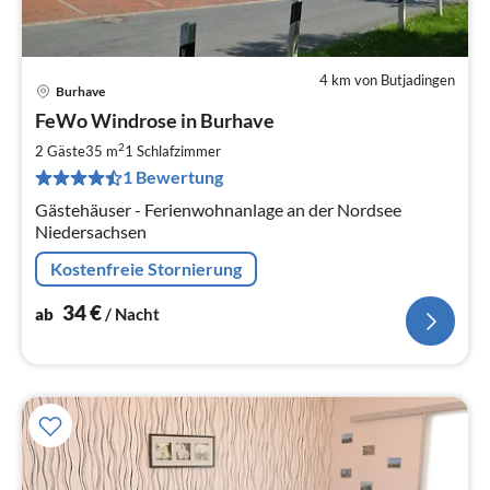
4 km von Butjadingen
Burhave
Pre
FeWo Windrose in Burhave
ab
3
2
2 Gäste
35 m
1
Schlafzimmer
pr
1 Bewertung
Na
Gästehäuser - Ferienwohnanlage an der Nordsee
Niedersachsen
Kostenfreie Stornierung
34
€
ab
/ Nacht