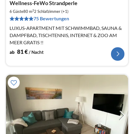
Wellness-FeWo Strandperle
ab
8
2
6 Gäste
80 m
2
Schlafzimmer (+1)
pr
75 Bewertungen
Na
LUXUS-APARTMENT MIT SCHWIMMBAD, SAUNA &
DAMPFBAD, TISCHTENNIS, INTERNET & ZOO AM
MEER GRATIS !!
81
€
ab
/ Nacht