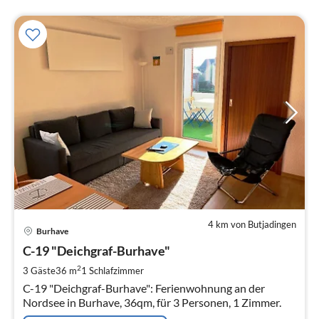
4 km von Butjadingen
Pre
Burhave
ab
6
C-19 "Deichgraf-Burhave"
pr
2
3 Gäste
36 m
1
Schlafzimmer
Na
C-19 "Deichgraf-Burhave": Ferienwohnung an der
Nordsee in Burhave, 36qm, für 3 Personen, 1 Zimmer.