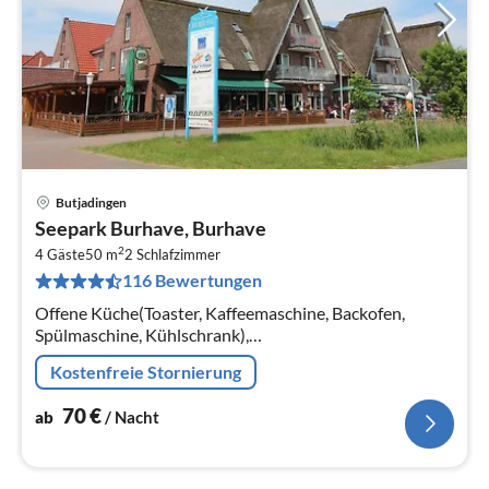
Butjadingen
Pre
Seepark Burhave, Burhave
ab
2
7
4 Gäste
50 m
2
Schlafzimmer
116 Bewertungen
pr
Na
Offene Küche(Toaster, Kaffeemaschine, Backofen,
Spülmaschine, Kühlschrank),
Wohn/Esszimmer(Doppelschlafcouch, TV(Kabel),
Kostenfreie Stornierung
Radio), Schlafzimmer(Doppelbett)
70
€
ab
/ Nacht