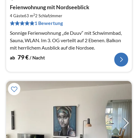
Pre
Feienwohnung mit Nordseeblick
ab
7
2
4 Gäste
63 m
2
Schlafzimmer
pr
1 Bewertung
Na
Sonnige Ferienwohnung „de Duuv“ mit Schwimmbad,
Sauna, WLAN. Im 3. OG verteilt auf 2 Ebenen. Balkon
mit herrlichem Ausblick auf die Nordsee.
79
€
ab
/ Nacht