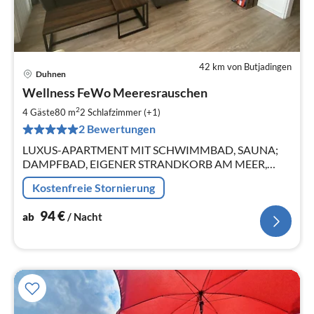
42 km von Butjadingen
Duhnen
Pre
Wellness FeWo Meeresrauschen
ab
9
2
4 Gäste
80 m
2
Schlafzimmer (+1)
pr
2 Bewertungen
Na
LUXUS-APARTMENT MIT SCHWIMMBAD, SAUNA;
DAMPFBAD, EIGENER STRANDKORB AM MEER,
ETHANOL-KAMIN, TISCHTENNIS, INTERNET, 2
Kostenfreie Stornierung
FAHRRÄDER, ZOO AM MEER GRATIS!
94
€
ab
/ Nacht