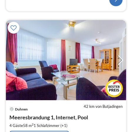
42 km von Butjadingen
Pre
Duhnen
ab
8
Meeresbrandung 1, Internet, Pool
pr
2
4 Gäste
58 m
1
Schlafzimmer (+1)
Na