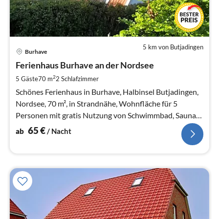
5 km von Butjadingen
Pre
Burhave
ab
6
Ferienhaus Burhave an der Nordsee
pr
2
5 Gäste
70 m
2
Schlafzimmer
Na
Schönes Ferienhaus in Burhave, Halbinsel Butjadingen,
Nordsee, 70 m², in Strandnähe, Wohnfläche für 5
Personen mit gratis Nutzung von Schwimmbad, Sauna
und großer Spielscheune.
65
€
ab
/ Nacht