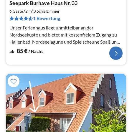
Seepark Burhave Haus Nr. 33
ab
8
2
6 Gäste
72 m
3
Schlafzimmer
pr
1 Bewertung
Na
Unser Ferienhaus liegt unmittelbar an der
Nordseeküste und bietet mit kostenfreiem Zugang zu
Hallenbad, Nordseelagune und Spielscheune Spaß und
Erholung für die ganze Familie.
85
€
ab
/ Nacht