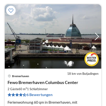
18 km von Butjadingen
Bremerhaven
Pre
Fewo Bremerhaven Columbus Center
ab
9
2
2 Gäste
60 m
1
Schlafzimmer
pr
6 Bewertungen
Na
Ferienwohnung 60 qm in Bremerhaven, mit