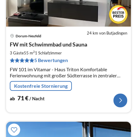
24 km von Butjadingen
Dorum-Neufeld
Pre
FW mit Schwimmbad und Sauna
ab
7
2
3 Gäste
55 m
1
Schlafzimmer
pr
5 Bewertungen
Na
FW 101 im Vitamar - Haus Triton Komfortable
Ferienwohnung mit großer Südterrasse in zentraler
Lage. Hallenbad und Sauna im Haus. WLAN inklusive
Kostenfreie Stornierung
Tageslicht in jedem Raum.
71
€
ab
/ Nacht