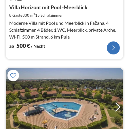
ab
5
Villa Horizont mit Pool -Meerblick
pr
2
8 Gäste
300 m
15
Schlafzimmer
Na
Moderne Villa mit Pool und Meerblick in Fažana, 4
Schlafzimmer, 4 Bäder, 1 WC, Meerblick, private Arche,
Wi-Fi, 500 m Strand, 6 km Pula
500
€
ab
/ Nacht