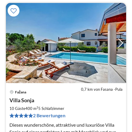
0,7 km von Fasana -Pula
Fažana
Pre
Villa Sonja
ab
3
2
10 Gäste
400 m
5
Schlafzimmer
pr
2 Bewertungen
Na
Dieses wunderschöne, attraktive und luxuriöse Villa
Sonja auf einer perfekten Lage mit Meerblick und nur