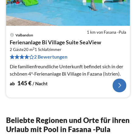
1 km von Fasana -Pula
Valbandon
Pre
Ferienanlage Bi Village Suite SeaView
ab
2
1
2 Gäste
20 m
1
Schlafzimmer
2 Bewertungen
pr
Na
Die familienfreundliche Unterkunft befindet sich in der
schönen 4*-Ferienanlage Bi Village in Fazana (Istrien).
145
€
ab
/ Nacht
Beliebte Regionen und Orte für ihren
Urlaub mit Pool in Fasana -Pula