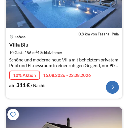
0,8 km von Fasana -Pula
Pre
Fažana
ab
3
Villa Blu
pr
2
10 Gäste
156 m
4
Schlafzimmer
Na
Schöne und moderne neue Villa mit beheiztem privatem
Pool und Fitnessraum in einer ruhigen Gegend, nur 900
Meter vom Strand entfernt - perfekt für einen
10% Aktion
15.08.2026 - 22.08.2026
unvergesslichen erholsamen
311
€
ab
/ Nacht