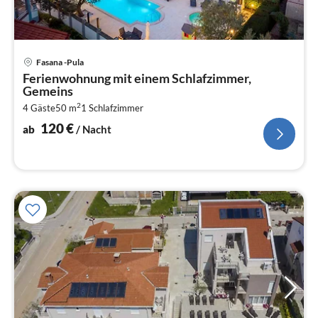
Pre
Fasana -Pula
ab
Ferienwohnung mit einem Schlafzimmer,
1
Gemeins
pr
2
4 Gäste
50 m
1
Schlafzimmer
Na
120
€
ab
/ Nacht