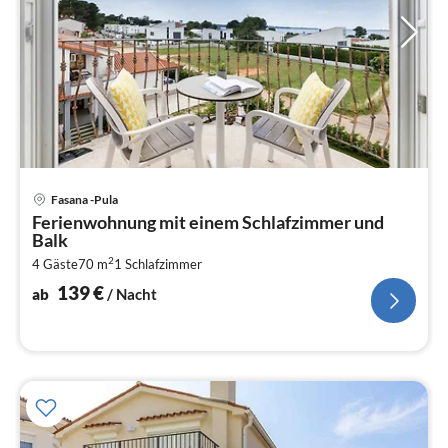
Pre
Fasana -Pula
ab
Ferienwohnung mit einem Schlafzimmer und
1
Balk
pr
2
4 Gäste
70 m
1
Schlafzimmer
Na
139
€
ab
/ Nacht