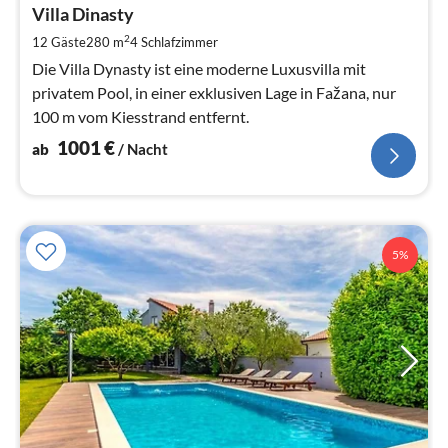
1
Villa Dinasty
pr
2
12 Gäste
280 m
4
Schlafzimmer
Na
Die Villa Dynasty ist eine moderne Luxusvilla mit
privatem Pool, in einer exklusiven Lage in Fažana, nur
100 m vom Kiesstrand entfernt.
1001
€
ab
/ Nacht
5%