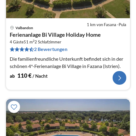
1 km von Fasana -Pula
Valbandon
Pre
Ferienanlage Bi Village Holiday Home
ab
2
1
4 Gäste
51 m
2
Schlafzimmer
2 Bewertungen
pr
Na
Die familienfreundliche Unterkunft befindet sich in der
schönen 4*-Ferienanlage Bi Village in Fazana (Istrien).
110
€
ab
/ Nacht