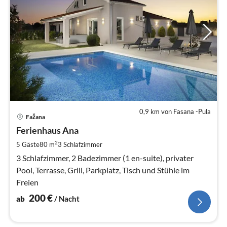
0,9 km von Fasana -Pula
Pre
Fažana
ab
2
Ferienhaus Ana
pr
2
5 Gäste
80 m
3
Schlafzimmer
Na
3 Schlafzimmer, 2 Badezimmer (1 en-suite), privater
Pool, Terrasse, Grill, Parkplatz, Tisch und Stühle im
Freien
200
€
ab
/ Nacht