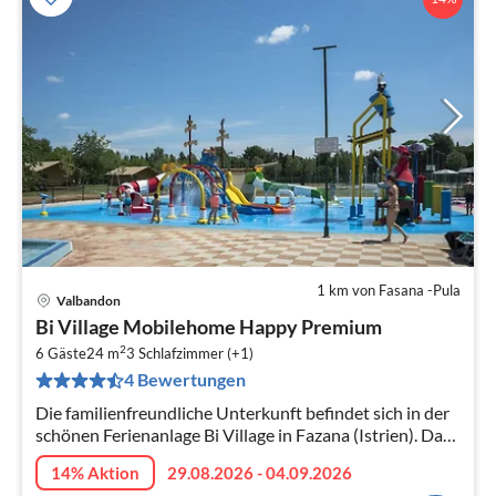
1 km von Fasana -Pula
Valbandon
Pre
Bi Village Mobilehome Happy Premium
ab
2
6
6 Gäste
24 m
3
Schlafzimmer (+1)
4 Bewertungen
pr
Na
Die familienfreundliche Unterkunft befindet sich in der
schönen Ferienanlage Bi Village in Fazana (Istrien). Das
Feriendorf grenzt direkt ans Meer und ist damit ideal für
14% Aktion
29.08.2026 - 04.09.2026
Familien.