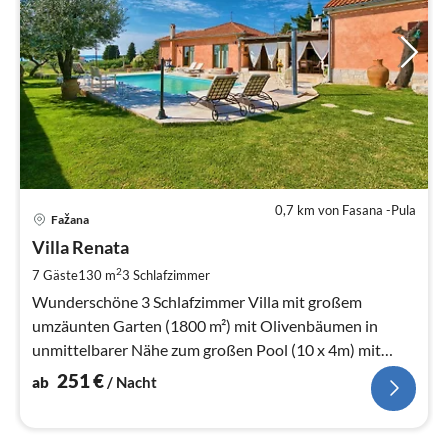
0,7 km von Fasana -Pula
Pre
Fažana
ab
2
Villa Renata
pr
2
7 Gäste
130 m
3
Schlafzimmer
Na
Wunderschöne 3 Schlafzimmer Villa mit großem
umzäunten Garten (1800 m²) mit Olivenbäumen in
unmittelbarer Nähe zum großen Pool (10 x 4m) mit
Meerblick
251
€
ab
/ Nacht