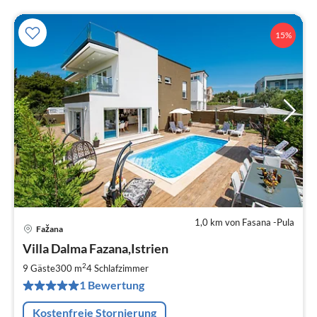
15%
1,0 km von Fasana -Pula
Fažana
Pre
Villa Dalma Fazana,Istrien
ab
2
2
9 Gäste
300 m
4
Schlafzimmer
pr
1 Bewertung
Na
Kostenfreie Stornierung