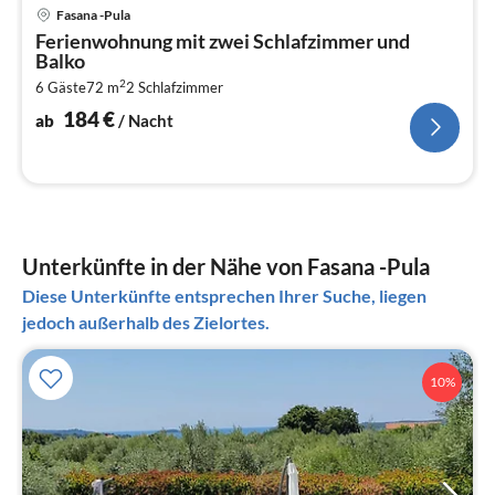
Pre
Fasana -Pula
ab
Ferienwohnung mit zwei Schlafzimmer und
1
Balko
pr
2
6 Gäste
72 m
2
Schlafzimmer
Na
184
€
ab
/ Nacht
Unterkünfte in der Nähe von Fasana -Pula
Diese Unterkünfte entsprechen Ihrer Suche, liegen
jedoch außerhalb des Zielortes.
10%