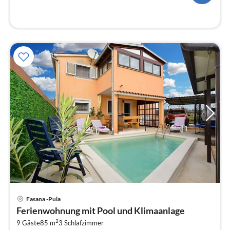
Pre
Fasana -Pula
ab
Ferienwohnung mit Pool und Klimaanlage
2
2
9 Gäste
85 m
3
Schlafzimmer
pr