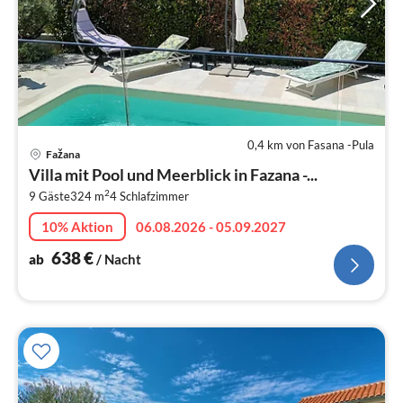
0,4 km von Fasana -Pula
Pre
Fažana
ab
Villa mit Pool und Meerblick in Fazana -...
6
2
9 Gäste
324 m
4
Schlafzimmer
pr
Na
10% Aktion
06.08.2026 - 05.09.2027
638
€
ab
/ Nacht