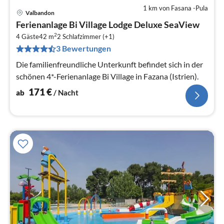
1 km von Fasana -Pula
Valbandon
Pre
Ferienanlage Bi Village Lodge Deluxe SeaView
ab
2
1
4 Gäste
42 m
2
Schlafzimmer (+1)
3 Bewertungen
pr
Na
Die familienfreundliche Unterkunft befindet sich in der
schönen 4*-Ferienanlage Bi Village in Fazana (Istrien).
171
€
ab
/ Nacht