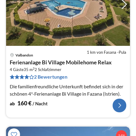
1 km von Fasana -Pula
Valbandon
Pre
Ferienanlage Bi Village Mobilehome Relax
ab
2
1
4 Gäste
35 m
2
Schlafzimmer
2 Bewertungen
pr
Na
Die familienfreundliche Unterkunft befindet sich in der
schönen 4*-Ferienanlage Bi Village in Fazana (Istrien).
160
€
ab
/ Nacht
14%