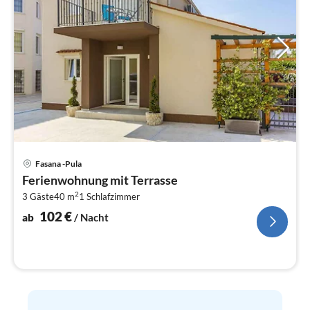
Pre
Fasana -Pula
ab
Ferienwohnung mit Terrasse
1
2
3 Gäste
40 m
1
Schlafzimmer
pr
Na
102
€
ab
/ Nacht