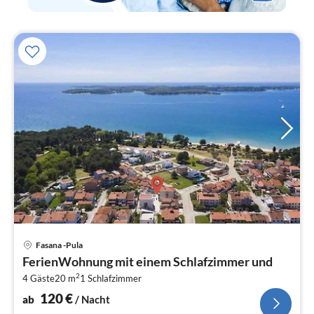
Pre
Fasana -Pula
ab
FerienWohnung mit einem Schlafzimmer und
1
2
4 Gäste
20 m
1
Schlafzimmer
pr
Na
120
€
ab
/ Nacht