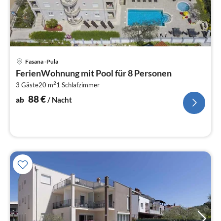
Pre
Fasana -Pula
ab
FerienWohnung mit Pool für 8 Personen
8
2
3 Gäste
20 m
1
Schlafzimmer
pr
Na
88
€
ab
/ Nacht