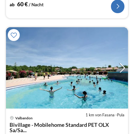
60
€
ab
/ Nacht
1 km von Fasana -Pula
Valbandon
Bivillage - Mobilehome Standard PET OLX
Sa/Sa...