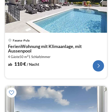
Pre
Fasana -Pula
ab
FerienWohnung mit Klimaanlage, mit
1
Aussenpool
pr
2
4 Gäste
50 m
1
Schlafzimmer
Na
110
€
ab
/ Nacht