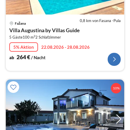
0,8 km von Fasana -Pula
Pre
Fažana
ab
Villa Augustina by Villas Guide
2
2
5 Gäste
100 m
2
Schlafzimmer
pr
Na
5% Aktion
22.08.2026 - 28.08.2026
264
€
ab
/ Nacht
10%