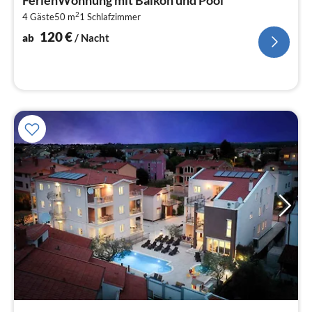
1
2
4 Gäste
50 m
1
Schlafzimmer
pr
Na
120
€
ab
/ Nacht