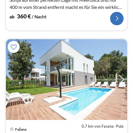
400 m vom Strand entfernt macht es für Sie ein wirklich
Traumhaus wartet.
360
€
ab
/ Nacht
0,7 km von Fasana -Pula
Pre
Fažana
ab