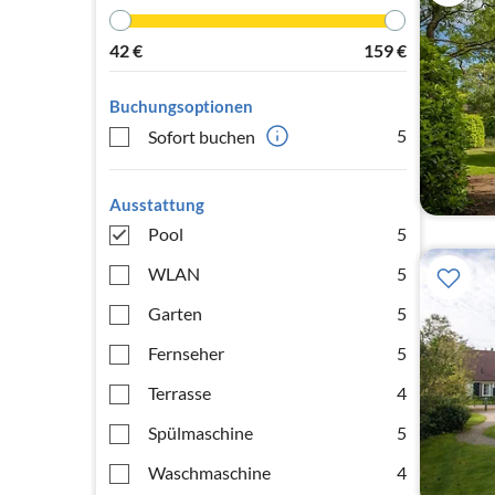
42
€
159
€
Buchungsoptionen
5
Sofort buchen
Ausstattung
Pool
5
WLAN
5
Garten
5
Fernseher
5
Terrasse
4
Spülmaschine
5
Waschmaschine
4