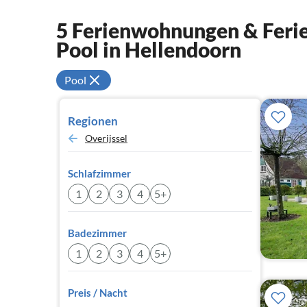
5 Ferienwohnungen & Ferie
Pool in Hellendoorn
Pool
Regionen
Overijssel
Schlafzimmer
1
2
3
4
5+
Badezimmer
1
2
3
4
5+
Preis / Nacht