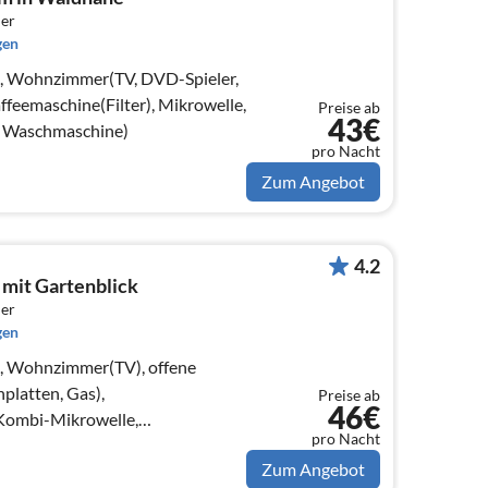
er
gen
le, Wohnzimmer(TV, DVD-Spieler,
ffeemaschine(Filter), Mikrowelle,
Preise ab
43€
, Waschmaschine)
pro Nacht
Zum Angebot
4.2
t mit Gartenblick
er
gen
e, Wohnzimmer(TV), offene
latten, Gas),
Preise ab
46€
Kombi-Mikrowelle,
pro Nacht
nk(+ Gefrierfach))
Zum Angebot