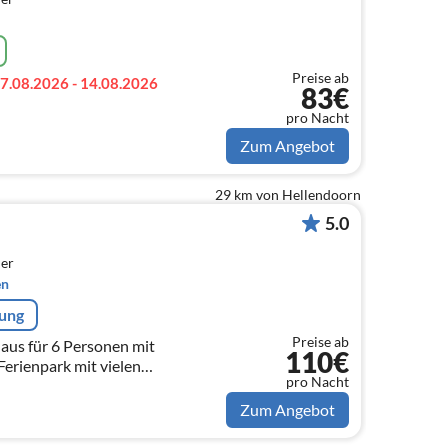
Preise ab
7.08.2026 - 14.08.2026
83€
pro Nacht
Zum Angebot
29 km von Hellendoorn
5.0
er
en
rung
Preise ab
aus für 6 Personen mit
110€
erienpark mit vielen
pro Nacht
 Freibad, Innen- und
einem Streichelzoo
Zum Angebot