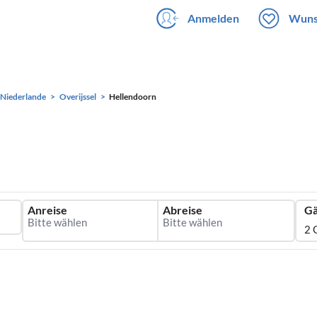
Anmelden
Wuns
Niederlande
Overijssel
Hellendoorn
Anreise
Abreise
Gä
2 