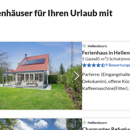
nhäuser für Ihren Urlaub mit
Hellendoorn
Ferienhaus in Helle
2
5 Gäste
85 m
3
Schlafzimm
9 Bewertung
Parterre: (Eingangshal
Dekokamin), offene Kü
Kaffeemaschine(Filter)
Spülmaschine, Kühlschra
Hellendoorn
Charmantes Refugiu