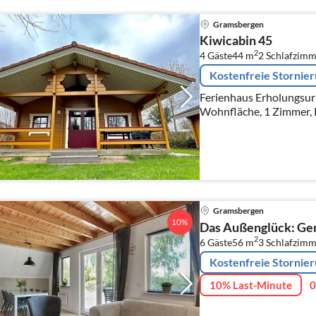
Gramsbergen
Kiwicabin 45
2
4 Gäste
44 m
2
Schlafzimm
Kostenfreie Stornie
Ferienhaus Erholungsur
Wohnfläche, 1 Zimmer, P
Gramsbergen
10%
Das Außenglück: Ge
2
6 Gäste
56 m
3
Schlafzimm
Kostenfreie Stornie
10% Last-Minute
0