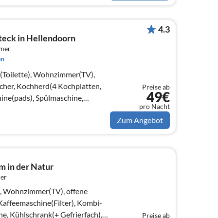
4.3
eck in Hellendoorn
mmer
en
e(Toilette), Wohnzimmer(TV),
her, Kochherd(4 Kochplatten,
Preise ab
49€
ine(pads), Spülmaschine,
pro Nacht
ch))
Zum Angebot
 in der Natur
er
e, Wohnzimmer(TV), offene
affeemaschine(Filter), Kombi-
e, Kühlschrank(+ Gefrierfach),
Preise ab