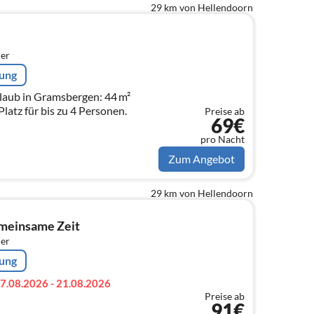
29 km von Hellendoorn
er
rung
laub in Gramsbergen: 44 m²
latz für bis zu 4 Personen.
Preise ab
69€
pro Nacht
Zum Angebot
29 km von Hellendoorn
meinsame Zeit
er
rung
7.08.2026 - 21.08.2026
Preise ab
91€