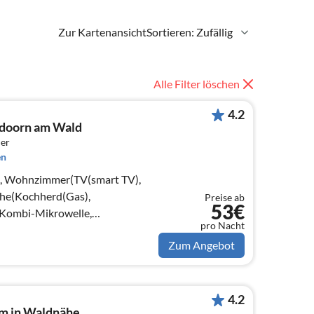
Zur Kartenansicht
Sortieren: Zufällig
Alle Filter löschen
4.2
ndoorn am Wald
er
en
le, Wohnzimmer(TV(smart TV),
che(Kochherd(Gas),
Preise ab
53€
, Kombi-Mikrowelle,
pro Nacht
nk(+ Gefrierfach))
Zum Angebot
4.2
m in Waldnähe