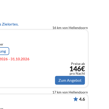
 Zielortes.
16 km von Hellendoorn
er
rung
2026 - 31.10.2026
Preise ab
146€
pro Nacht
Zum Angebot
17 km von Hellendoorn
4.6
er