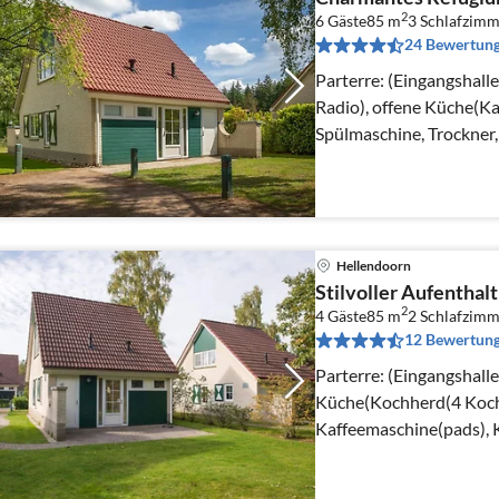
2
6 Gäste
85 m
3
Schlafzimm
24 Bewertun
Parterre: (Eingangshal
Radio), offene Küche(Ka
Spülmaschine, Trockner
Hellendoorn
Stilvoller Aufenthal
2
4 Gäste
85 m
2
Schlafzimm
12 Bewertun
Parterre: (Eingangshall
Küche(Kochherd(4 Kochp
Kaffeemaschine(pads), 
Spülmaschine, Kühlschra