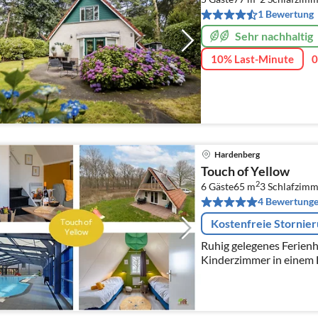
1 Bewertung
Sehr nachhaltig
10% Last-Minute
0
Hardenberg
Touch of Yellow
2
6 Gäste
65 m
3
Schlafzimm
4 Bewertung
Kostenfreie Stornie
Ruhig gelegenes Ferienh
Kinderzimmer in einem F
Einrichtungen wie einem
Außenspielplätzen und 