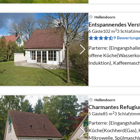
Hellendoorn
Entspannendes Verst
2
6 Gäste
102 m
3
Schlafzi
9 Bewertung
Parterre: (Eingangshall
offene Küche(Wasserkoc
Induktion), Kaffeemasch
Kühlschrank(+ Gefrierfa
Hellendoorn
Charmantes Refugium
2
5 Gäste
85 m
3
Schlafzimm
Parterre: (Eingangshall
Küche(Kochherd(Gas), K
Mikrowelle, Spülmaschin