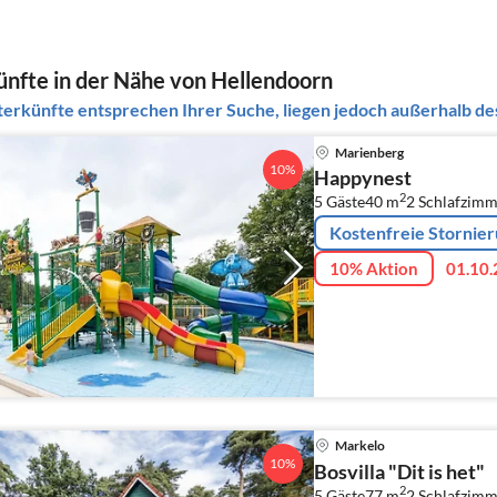
nfte in der Nähe von Hellendoorn
erkünfte entsprechen Ihrer Suche, liegen jedoch außerhalb des
Marienberg
10%
Happynest
2
5 Gäste
40 m
2
Schlafzimm
Kostenfreie Stornie
10% Aktion
01.10.
Markelo
10%
Bosvilla "Dit is het"
2
5 Gäste
77 m
2
Schlafzimm