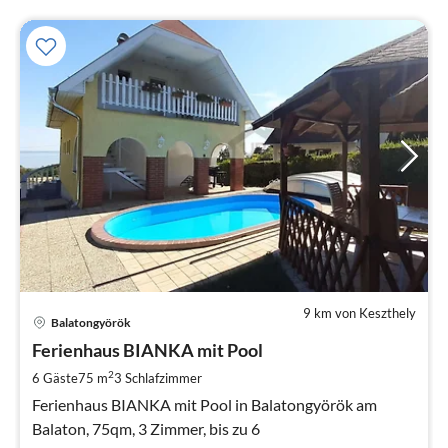
9 km von Keszthely
Pre
Balatongyörök
ab
1
Ferienhaus BIANKA mit Pool
pr
2
6 Gäste
75 m
3
Schlafzimmer
Na
Ferienhaus BIANKA mit Pool in Balatongyörök am
Balaton, 75qm, 3 Zimmer, bis zu 6