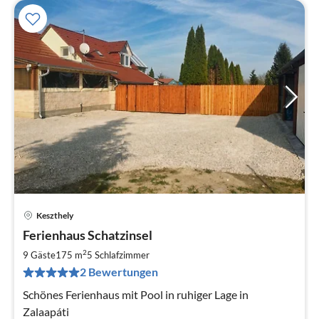
Keszthely
Pre
Ferienhaus Schatzinsel
ab
4
2
9 Gäste
175 m
5
Schlafzimmer
pr
2 Bewertungen
Na
Schönes Ferienhaus mit Pool in ruhiger Lage in
Zalaapáti