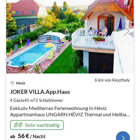
6 km von Keszthely
Pre
Heviz
ab
5
JOKER VILLA.App.Haus
pr
2
4 Gäste
45 m
2
Schlafzimmer
Na
Exkluziv Mediterran Ferienwohnung In Hévíz
Appartmanhaus UNGARN HÉVIZ Thermal und Heilbad.
Kurmöglichkeit. Plattensee 5 KM. Schwimmbad
Sehr nachhaltig
56
€
ab
/ Nacht