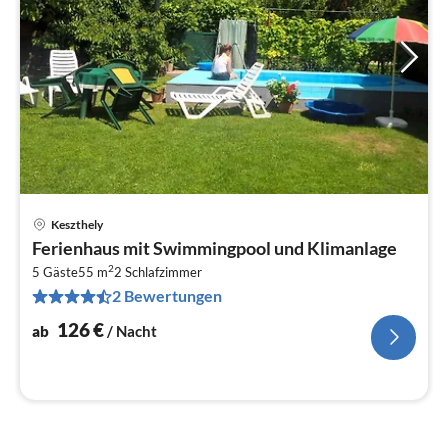
Keszthely
Pre
Ferienhaus mit Swimmingpool und Klimanlage
ab
2
1
5 Gäste
55 m
2
Schlafzimmer
2 Bewertungen
pr
Na
126
€
ab
/ Nacht