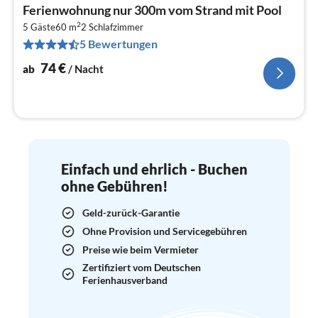
Pre
Ferienwohnung nur 300m vom Strand mit Pool
ab
2
7
5 Gäste
60 m
2
Schlafzimmer
5 Bewertungen
pr
Na
74
€
ab
/ Nacht
Einfach und ehrlich - Buchen
ohne Gebühren!
Geld-zurück-Garantie
Ohne Provision und Servicegebühren
Preise wie beim Vermieter
Zertifiziert vom Deutschen
Ferienhausverband