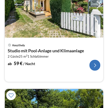
Pre
Keszthely
ab
Studio mit Pool-Anlage und Klimaanlage
5
2
2 Gäste
25 m
1
Schlafzimmer
pr
Na
59
€
ab
/ Nacht