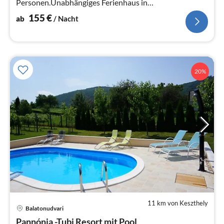
Personen.Unabhängiges Ferienhaus in
Balatongyörök,mit Balaton-Panorama, Klimaanlage,
155
€
ab
/ Nacht
WLAN, mit Hund
20%
11 km von Keszthely
Balatonudvari
Pre
Pannónia -Tubi Resort mit Pool