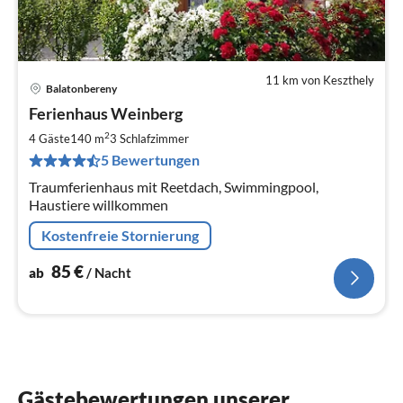
11 km von Keszthely
Balatonbereny
Pre
Ferienhaus Weinberg
ab
8
2
4 Gäste
140 m
3
Schlafzimmer
pr
5 Bewertungen
Na
Traumferienhaus mit Reetdach, Swimmingpool,
Haustiere willkommen
Kostenfreie Stornierung
85
€
ab
/ Nacht
Gästebewertungen unserer