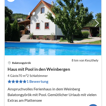
8 km von Keszthely
Balatongyörök
Pre
Haus mit Pool in den Weinbergen
ab
9
2
4 Gäste
70 m
2
Schlafzimmer
pr
1 Bewertung
Na
Anspruchvolles Ferienhaus in dem Weinberg
Balatongyörök mit Pool. Gemütlicher Urlaub mit vielen
Extras am Plattensee