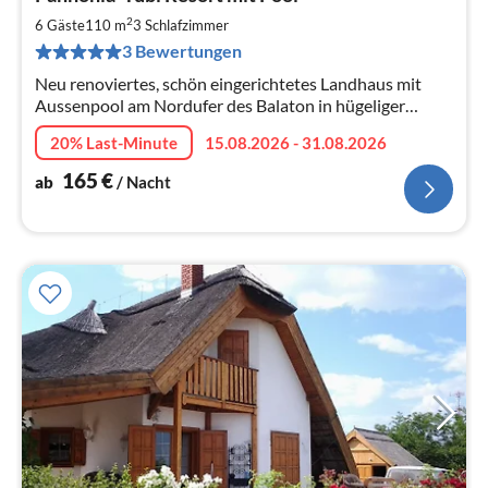
ab
1
2
6 Gäste
110 m
3
Schlafzimmer
pr
3 Bewertungen
Na
Neu renoviertes, schön eingerichtetes Landhaus mit
Aussenpool am Nordufer des Balaton in hügeliger
Landschaft von Balatonederics
20% Last-Minute
15.08.2026 - 31.08.2026
165
€
ab
/ Nacht