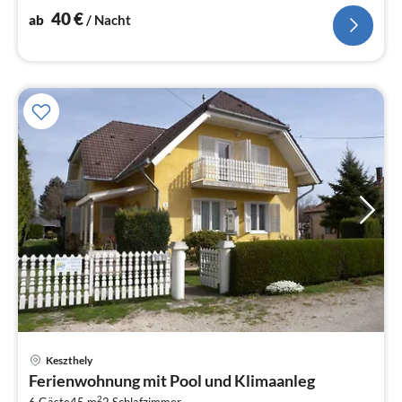
40
€
ab
/ Nacht
Pre
Keszthely
ab
Ferienwohnung mit Pool und Klimaanleg
1
2