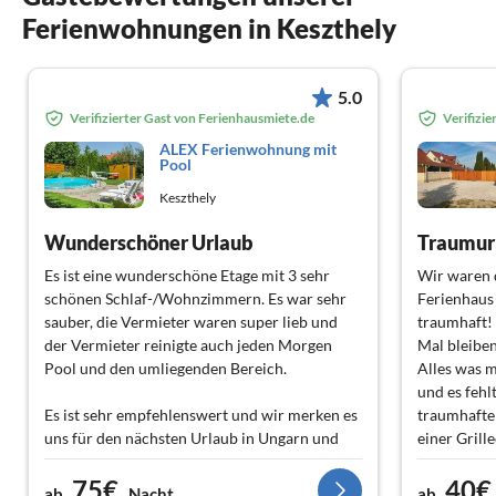
Ferienwohnungen in Keszthely
5.0
Verifizierter Gast von Ferienhausmiete.de
Verifizi
ALEX Ferienwohnung mit
Pool
Keszthely
Wunderschöner Urlaub
Traumur
Es ist eine wunderschöne Etage mit 3 sehr
Wir waren d
schönen Schlaf-/Wohnzimmern. Es war sehr
Ferienhaus 
sauber, die Vermieter waren super lieb und
traumhaft! 
der Vermieter reinigte auch jeden Morgen
Mal bleiben
Pool und den umliegenden Bereich.
Alles was m
und es fehl
Es ist sehr empfehlenswert und wir merken es
traumhafte
uns für den nächsten Urlaub in Ungarn und
einer Grill
für Freunde.
sorgen an 
75€
40€
gemütliche
ab
Nacht
ab