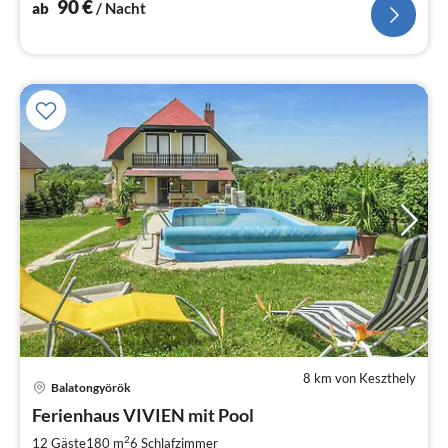
90
€
ab
/ Nacht
8 km von Keszthely
Balatongyörök
Pre
Ferienhaus VIVIEN mit Pool
ab
2
2
12 Gäste
180 m
6
Schlafzimmer