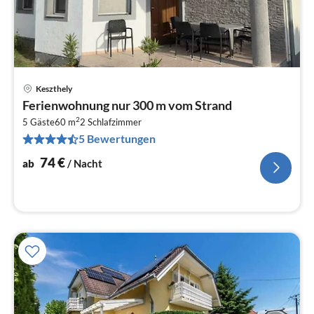
Keszthely
Pre
Ferienwohnung nur 300 m vom Strand
ab
2
7
5 Gäste
60 m
2
Schlafzimmer
5 Bewertungen
pr
Na
74
€
ab
/ Nacht