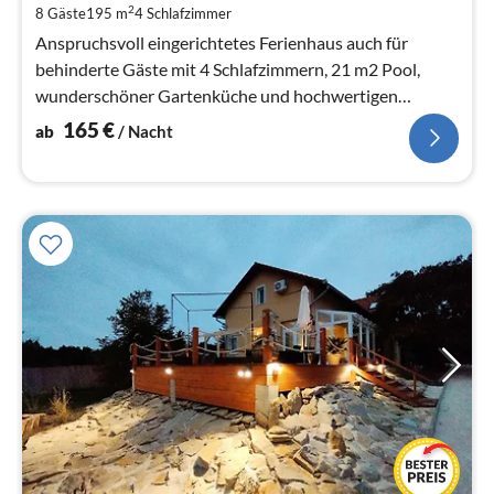
pr
2
8 Gäste
195 m
4
Schlafzimmer
Na
Anspruchsvoll eingerichtetes Ferienhaus auch für
behinderte Gäste mit 4 Schlafzimmern, 21 m2 Pool,
wunderschöner Gartenküche und hochwertigen
Gartenmöbeln
165
€
ab
/ Nacht