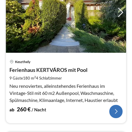
Pre
Keszthely
ab
2
Ferienhaus KERTVÁROS mit Pool
pr
2
9 Gäste
180 m
4
Schlafzimmer
Na
Neu renoviertes, alleinstehendes Ferienhaus im
Vintage-Stil mit 60 m2 Außenpool, Waschmaschine,
Spülmaschine, Klimaanlage, Internet, Haustier erlaubt
260
€
ab
/ Nacht