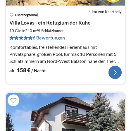
4 km von Keszthely
Cserszegtomaj
Pre
Villa Lovas - ein Refugium der Ruhe
ab
1
2
10 Gäste
240 m
5
Schlafzimmer
pr
6 Bewertungen
Na
Komfortables, freistehendes Ferienhaus mit
Privatsphäre, großen Pool, für max 10 Personen mit 5
Schlafzimmern am Nord-West Balaton nahe der Therme
Bad Heviz.
158
€
ab
/ Nacht