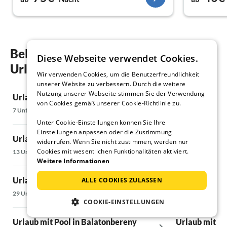
Henriette is
haben zusa
verbracht. 
zum verlie
Es war ein 
Beliebte Regionen und Orte für ihren
Diese Webseite verwendet Cookies.
auf jeden F
Urlaub mit Pool in Keszthely
Vielen Dan
Wir verwenden Cookies, um die Benutzerfreundlichkeit
unserer Website zu verbessern. Durch die weitere
Nutzung unserer Webseite stimmen Sie der Verwendung
Urlaub mit Pool in Balatongyörök
Urlaub mit Po
von Cookies gemäß unserer Cookie-Richtlinie zu.
7 Unterkünfte
11 Unterkünfte
Unter Cookie-Einstellungen können Sie Ihre
Einstellungen anpassen oder die Zustimmung
Urlaub mit Pool in Balatonlelle
Urlaub mit Po
widerrufen. Wenn Sie nicht zustimmen, werden nur
Cookies mit wesentlichen Funktionalitäten aktiviert.
13 Unterkünfte
6 Unterkünfte
Weitere Informationen
Urlaub mit Pool in Balatonmáriafürdö
Urlaub mit Po
ALLE COOKIES ZULASSEN
29 Unterkünfte
58 Unterkünfte
COOKIE-EINSTELLUNGEN
Urlaub mit Pool in Balatonbereny
Urlaub mit Po