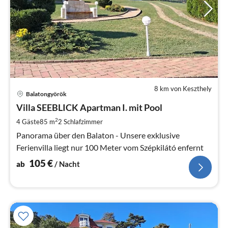
8 km von Keszthely
Pre
Balatongyörök
ab
1
Villa SEEBLICK Apartman I. mit Pool
pr
2
4 Gäste
85 m
2
Schlafzimmer
Na
Panorama über den Balaton - Unsere exklusive
Ferienvilla liegt nur 100 Meter vom Szépkilátó enfernt
105
€
ab
/ Nacht