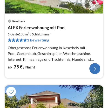
Keszthely
Pre
ALEX Ferienwohnung mit Pool
ab
7
2
6 Gäste
100 m
3
Schlafzimmer
pr
1 Bewertung
Na
Obergeschoss Ferienwohnung in Keszthely mit
Pool, Gartenlaub, Geschirrspüler, Waschmaschine,
Internet, Klímaanlage und Tischtennis. Hunde sind
erlaubt.
75
€
ab
/ Nacht