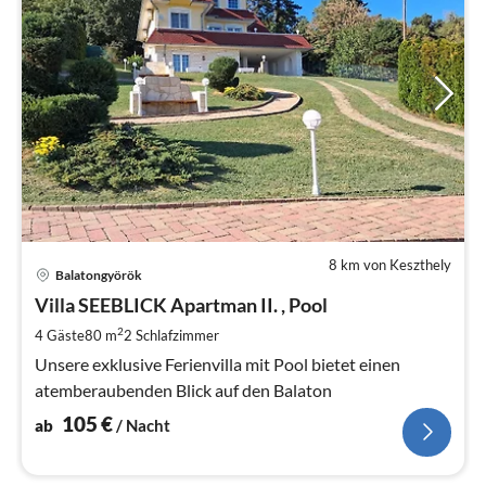
8 km von Keszthely
Pre
Balatongyörök
ab
1
Villa SEEBLICK Apartman II. , Pool
pr
2
4 Gäste
80 m
2
Schlafzimmer
Na
Unsere exklusive Ferienvilla mit Pool bietet einen
atemberaubenden Blick auf den Balaton
105
€
ab
/ Nacht