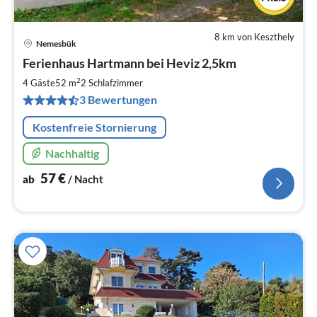
8 km von Keszthely
Nemesbük
Pre
Ferienhaus Hartmann bei Heviz 2,5km
ab
5
2
4 Gäste
52 m
2
Schlafzimmer
pr
3 Bewertungen
Na
Kostenfreie Stornierung
Nachhaltig
57
€
ab
/ Nacht