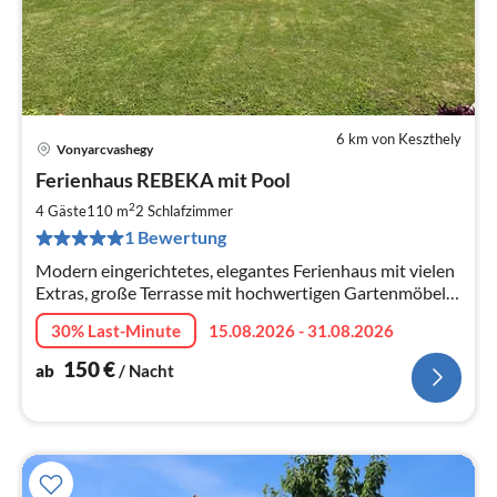
6 km von Keszthely
Vonyarcvashegy
Pre
Ferienhaus REBEKA mit Pool
ab
1
2
4 Gäste
110 m
2
Schlafzimmer
pr
1 Bewertung
Na
Modern eingerichtetes, elegantes Ferienhaus mit vielen
Extras, große Terrasse mit hochwertigen Gartenmöbeln,
Gartenteich und Pool im Hof
30% Last-Minute
15.08.2026 - 31.08.2026
150
€
ab
/ Nacht