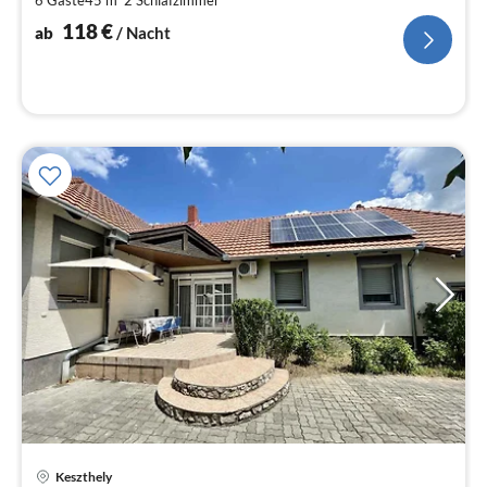
6 Gäste
45 m
2
Schlafzimmer
pr
Na
118
€
ab
/ Nacht
Keszthely