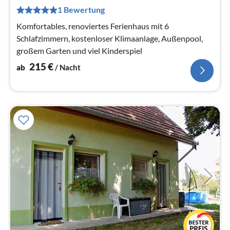
pr
1 Bewertung
Na
Komfortables, renoviertes Ferienhaus mit 6
Schlafzimmern, kostenloser Klimaanlage, Außenpool,
großem Garten und viel Kinderspiel
215
€
ab
/ Nacht