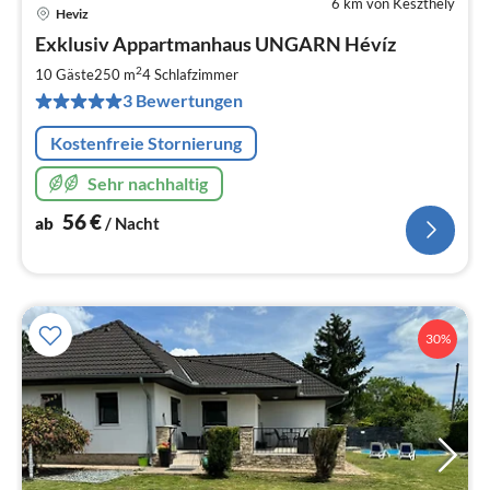
6 km von Keszthely
Heviz
Pre
Exklusiv Appartmanhaus UNGARN Hévíz
ab
5
2
10 Gäste
250 m
4
Schlafzimmer
pr
3 Bewertungen
Na
Kostenfreie Stornierung
Sehr nachhaltig
56
€
ab
/ Nacht
30%