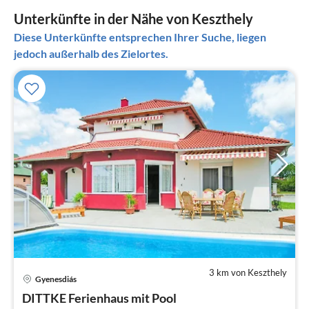
Unterkünfte in der Nähe von Keszthely
Diese Unterkünfte entsprechen Ihrer Suche, liegen
jedoch außerhalb des Zielortes.
3 km von Keszthely
Pre
Gyenesdiás
ab
1
DITTKE Ferienhaus mit Pool