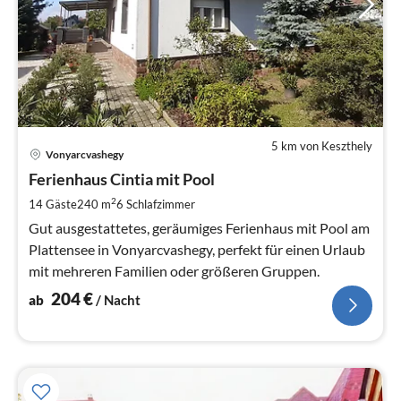
5 km von Keszthely
Pre
Vonyarcvashegy
ab
2
Ferienhaus Cintia mit Pool
pr
2
14 Gäste
240 m
6
Schlafzimmer
Na
Gut ausgestattetes, geräumiges Ferienhaus mit Pool am
Plattensee in Vonyarcvashegy, perfekt für einen Urlaub
mit mehreren Familien oder größeren Gruppen.
204
€
ab
/ Nacht