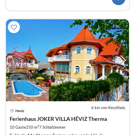
6 km von Keszthely
Pre
Heviz
ab
5
Ferienhaus JOKER VILLA HÉVIZ Therma
pr
2
10 Gäste
250 m
7
Schlafzimmer
Na