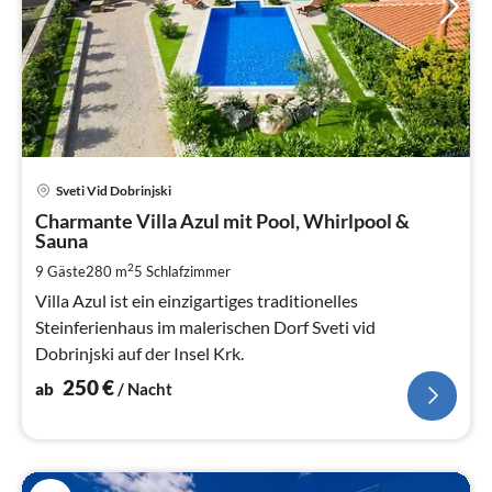
Pre
Sveti Vid Dobrinjski
ab
2
Charmante Villa Azul mit Pool, Whirlpool &
Sauna
pr
Na
2
9 Gäste
280 m
5
Schlafzimmer
Villa Azul ist ein einzigartiges traditionelles
Steinferienhaus im malerischen Dorf Sveti vid
Dobrinjski auf der Insel Krk.
250
€
ab
/ Nacht