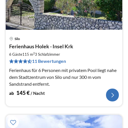
Silo
Pre
Ferienhaus Holek - Insel Krk
ab
1
2
6 Gäste
115 m
3
Schlafzimmer
pr
11 Bewertungen
Na
Ferienhaus für 6 Personen mit privatem Pool liegt nahe
dem Stadtzentrum von Silo und nur 300 m vom
Sandstrand entfernt.
145
€
ab
/ Nacht