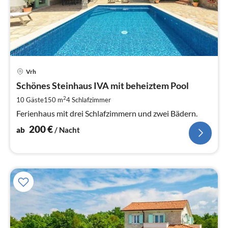
Pre
Vrh
ab
2
Schönes Steinhaus IVA mit beheiztem Pool
pr
2
10 Gäste
150 m
4
Schlafzimmer
Na
Ferienhaus mit drei Schlafzimmern und zwei Bädern.
200
€
ab
/ Nacht