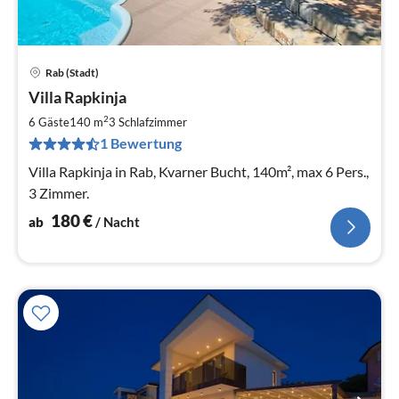
Rab (Stadt)
Pre
Villa Rapkinja
ab
1
2
6 Gäste
140 m
3
Schlafzimmer
pr
1 Bewertung
Na
Villa Rapkinja in Rab, Kvarner Bucht, 140m², max 6 Pers.,
3 Zimmer.
180
€
ab
/ Nacht