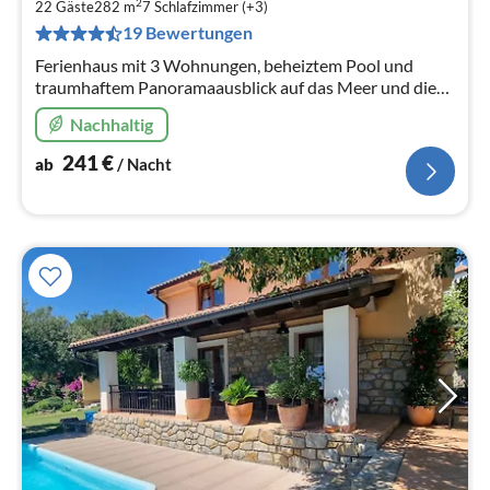
2
2
22 Gäste
282 m
7
Schlafzimmer (+3)
pr
19 Bewertungen
Na
Ferienhaus mit 3 Wohnungen, beheiztem Pool und
traumhaftem Panoramaausblick auf das Meer und die
Insel Krk.
Nachhaltig
241
€
ab
/ Nacht