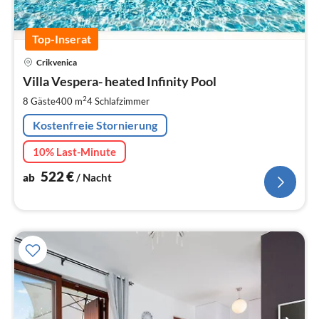
Top-Inserat
Pre
Crikvenica
ab
5
Villa Vespera- heated Infinity Pool
pr
2
8 Gäste
400 m
4
Schlafzimmer
Na
Kostenfreie Stornierung
10% Last-Minute
522
€
ab
/ Nacht