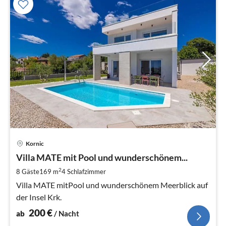
Pre
Kornic
ab
2
Villa MATE mit Pool und wunderschönem...
pr
2
8 Gäste
169 m
4
Schlafzimmer
Na
Villa MATE mitPool und wunderschönem Meerblick auf
der Insel Krk.
200
€
ab
/ Nacht