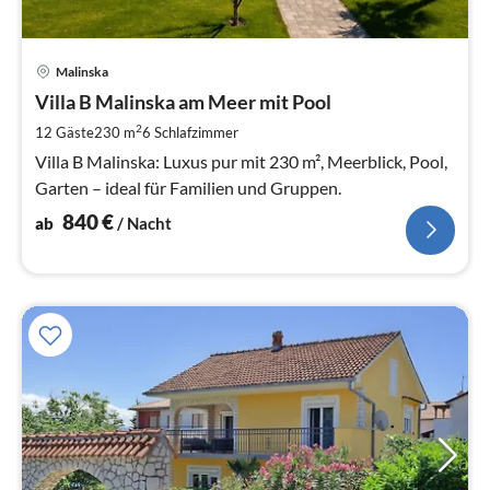
Pre
Malinska
ab
8
Villa B Malinska am Meer mit Pool
pr
2
12 Gäste
230 m
6
Schlafzimmer
Na
Villa B Malinska: Luxus pur mit 230 m², Meerblick, Pool,
Garten – ideal für Familien und Gruppen.
840
€
ab
/ Nacht