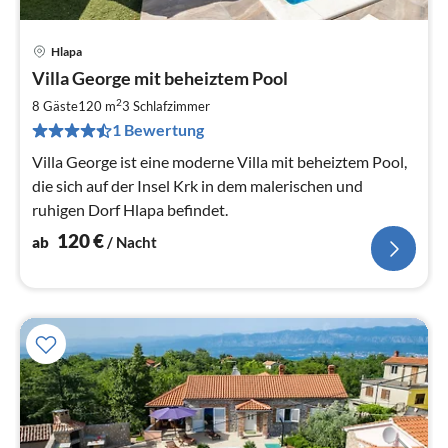
Hlapa
Pre
Villa George mit beheiztem Pool
ab
1
2
8 Gäste
120 m
3
Schlafzimmer
pr
1 Bewertung
Na
Villa George ist eine moderne Villa mit beheiztem Pool,
die sich auf der Insel Krk in dem malerischen und
ruhigen Dorf Hlapa befindet.
120
€
ab
/ Nacht