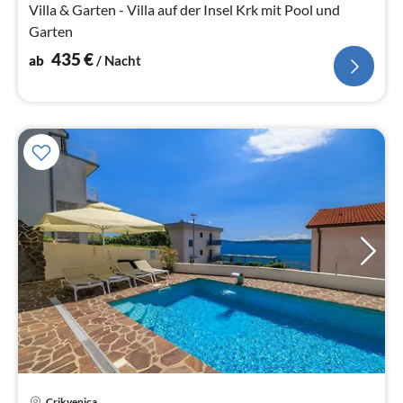
Na
Villa & Garten - Villa auf der Insel Krk mit Pool und
Garten
435
€
ab
/ Nacht
Crikvenica