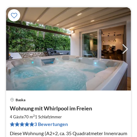
Baska
Pre
Wohnung mit Whirlpool im Freien
ab
1
2
4 Gäste
70 m
1
Schlafzimmer
pr
3 Bewertungen
Na
Diese Wohnung (A2+2, ca. 35 Quadratmeter Innenraum