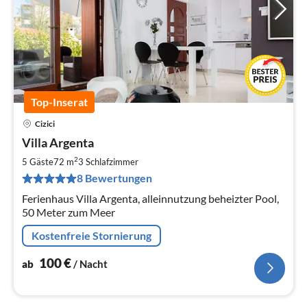
Top-Inserat
Cizici
Pre
Villa Argenta
ab
1
2
5 Gäste
72 m
3
Schlafzimmer
pr
8 Bewertungen
Na
Ferienhaus Villa Argenta, alleinnutzung beheizter Pool,
50 Meter zum Meer
Kostenfreie Stornierung
100
€
ab
/ Nacht