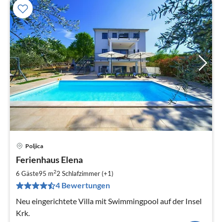
Poljica
Pre
Ferienhaus Elena
ab
1
2
6 Gäste
95 m
2
Schlafzimmer (+1)
pr
4 Bewertungen
Na
Neu eingerichtete Villa mit Swimmingpool auf der Insel
Krk.