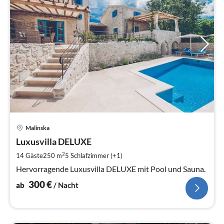
Pre
Malinska
ab
3
Luxusvilla DELUXE
pr
2
14 Gäste
250 m
5
Schlafzimmer (+1)
Na
Hervorragende Luxusvilla DELUXE mit Pool und Sauna.
300
€
ab
/ Nacht