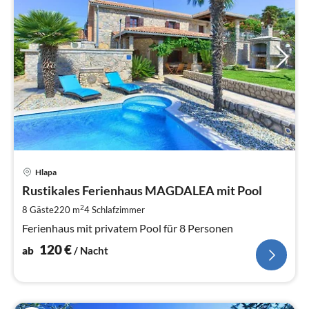
Pre
Hlapa
ab
1
Rustikales Ferienhaus MAGDALEA mit Pool
pr
2
8 Gäste
220 m
4
Schlafzimmer
Na
Ferienhaus mit privatem Pool für 8 Personen
120
€
ab
/ Nacht