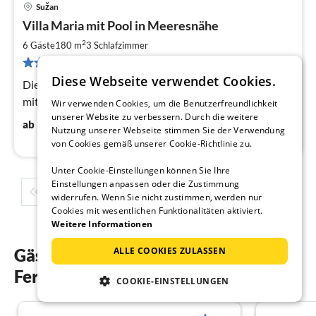
Sužan
Pre
Villa Maria mit Pool in Meeresnähe
ab
2
2
6 Gäste
180 m
3
Schlafzimmer
pr
4 Bewertungen
Na
Diese Webseite verwendet Cookies.
Die stilvolle Villa Maria ist eine geräumige Ferienvilla
mit herrlichem Panoramablick auf das Meer.
Wir verwenden Cookies, um die Benutzerfreundlichkeit
unserer Website zu verbessern. Durch die weitere
230
€
ab
/ Nacht
Nutzung unserer Webseite stimmen Sie der Verwendung
von Cookies gemäß unserer Cookie-Richtlinie zu.
Unter Cookie-Einstellungen können Sie Ihre
Einstellungen anpassen oder die Zustimmung
1
2
3
4
5
...
widerrufen. Wenn Sie nicht zustimmen, werden nur
Cookies mit wesentlichen Funktionalitäten aktiviert.
Weitere Informationen
ALLE COOKIES ZULASSEN
Gästebewertungen unserer
Ferienwohnungen in Kvarner Bucht
COOKIE-EINSTELLUNGEN