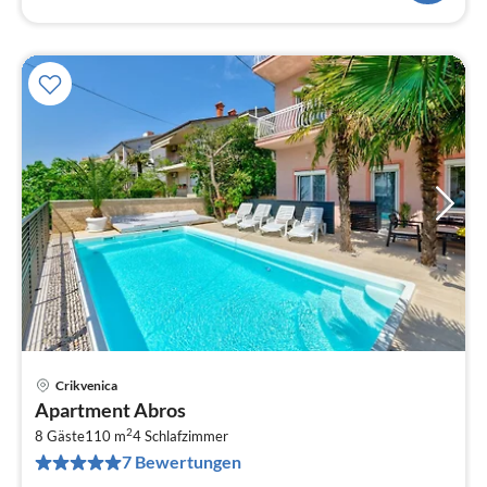
Crikvenica
Pre
Apartment Abros
ab
2
1
8 Gäste
110 m
4
Schlafzimmer
7 Bewertungen
pr