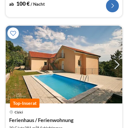
100
€
ab
/ Nacht
Top-Inserat
Cizici
Ferienhaus / Ferienwohnung
2
20 Gäste
281 m
8
Schlafzimmer