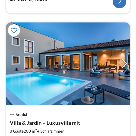
Pre
Brusići
ab
4
Villa & Jardin – Luxusvilla mit
pr
2
8 Gäste
200 m
4
Schlafzimmer