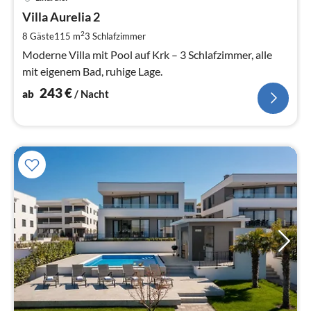
ab
2
Villa Aurelia 2
pr
2
8 Gäste
115 m
3
Schlafzimmer
Na
Moderne Villa mit Pool auf Krk – 3 Schlafzimmer, alle
mit eigenem Bad, ruhige Lage.
243
€
ab
/ Nacht