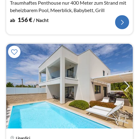
Na
Traumhaftes Penthouse nur 400 Meter zum Strand mit
beheizbarem Pool, Meerblick, Babybett, Grill
156
€
ab
/ Nacht
Pre
Linardici