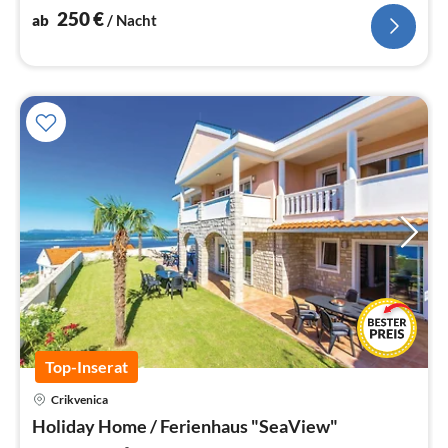
250
€
ab
/ Nacht
Top-Inserat
Crikvenica
Pre
Holiday Home / Ferienhaus "SeaView"
ab