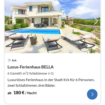
Pre
Krk
ab
1
Luxus-Ferienhaus BELLA
pr
2
6 Gäste
85 m
2
Schlafzimmer (+1)
Na
Luxuriöses Ferienhaus in der Stadt Krk für 6 Personen,
zwei Schlafzimmer, drei Bäder.
180
€
ab
/ Nacht