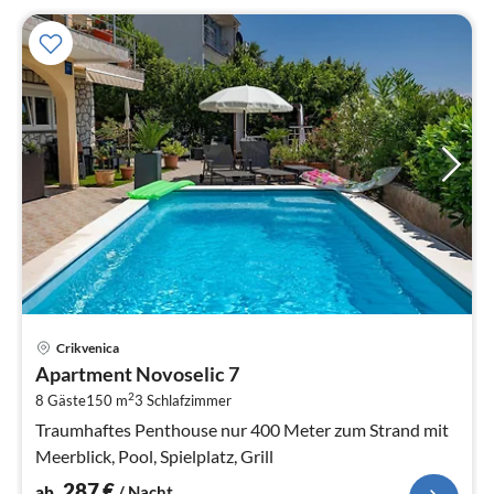
Pre
Crikvenica
ab
Apartment Novoselic 7
2
2
8 Gäste
150 m
3
Schlafzimmer
pr
Na
Traumhaftes Penthouse nur 400 Meter zum Strand mit
Meerblick, Pool, Spielplatz, Grill
287
€
ab
/ Nacht