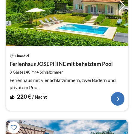
Pre
Linardici
ab
2
Ferienhaus JOSEPHINE mit beheiztem Pool
pr
2
8 Gäste
140 m
4
Schlafzimmer
Na
Ferienhaus mit vier Schlafzimmern, zwei Bädern und
privatem Pool.
220
€
ab
/ Nacht