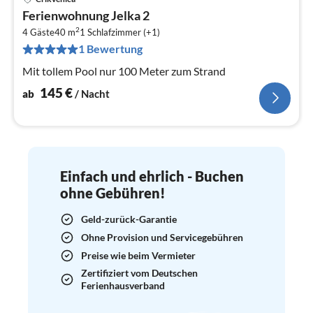
Pre
Ferienwohnung Jelka 2
ab
2
1
4 Gäste
40 m
1
Schlafzimmer (+1)
1 Bewertung
pr
Na
Mit tollem Pool nur 100 Meter zum Strand
145
€
ab
/ Nacht
Einfach und ehrlich - Buchen
ohne Gebühren!
Geld-zurück-Garantie
Ohne Provision und Servicegebühren
Preise wie beim Vermieter
Zertifiziert vom Deutschen
Ferienhausverband