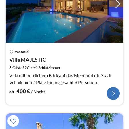
Pre
Vantacici
ab
4
Villa MAJESTIC
pr
2
8 Gäste
320 m
4
Schlafzimmer
Na
Villa mit herrlichem Blick auf das Meer und die Stadt
Vrbnik bietet Platz für insgesamt 8 Personen.
400
€
ab
/ Nacht