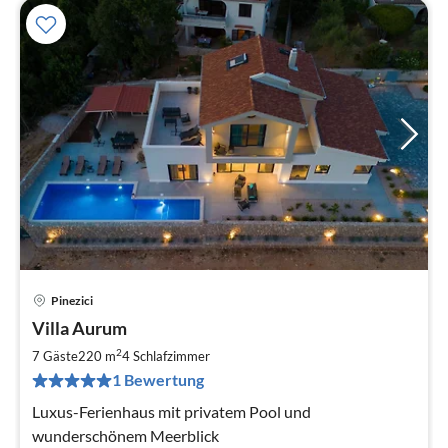
Pinezici
Pre
Villa Aurum
ab
2
2
7 Gäste
220 m
4
Schlafzimmer
pr
1 Bewertung
Na
Luxus-Ferienhaus mit privatem Pool und
wunderschönem Meerblick