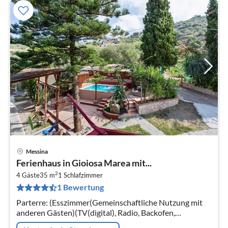
Messina
Pre
Ferienhaus in Gioiosa Marea mit...
ab
2
2
4 Gäste
35 m
1
Schlafzimmer
1 Bewertung
pr
Na
Parterre: (Esszimmer(Gemeinschaftliche Nutzung mit
anderen Gästen)(TV(digital), Radio, Backofen,
Spülmaschine, Kühl-/Gefrierkombination)