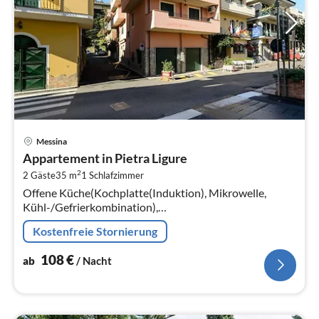
Pre
Messina
ab
Appartement in Pietra Ligure
1
2
2 Gäste
35 m
1
Schlafzimmer
pr
Offene Küche(Kochplatte(Induktion), Mikrowelle,
Na
Kühl-/Gefrierkombination),
Wohn/Esszimmer(TV(Flatscreen, Satellit), Esstisch),
Kostenfreie Stornierung
Schlafzimmer(Doppelbett)
108
€
ab
/ Nacht