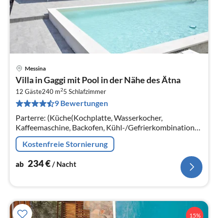
Messina
Pre
Villa in Gaggi mit Pool in der Nähe des Ätna
ab
2
2
12 Gäste
240 m
5
Schlafzimmer
9 Bewertungen
pr
Na
Parterre: (Küche(Kochplatte, Wasserkocher,
Kaffeemaschine, Backofen, Kühl-/Gefrierkombination),
Wohn/Esszimmer(Esstisch, Sitzecke),
Kostenfreie Stornierung
Schlafzimmer(Doppelbett, Klimaanlage)
234
€
ab
/ Nacht
15%