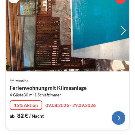
Pre
Messina
ab
Ferienwohnung mit Klimaanlage
8
2
4 Gäste
30 m
1
Schlafzimmer
pr
Na
15% Aktion
09.08.2026 - 29.09.2026
82
€
ab
/ Nacht