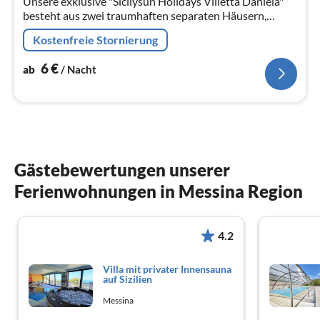
Unsere exklusive "Sicilysun Holidays Villetta Daniela"
Na
besteht aus zwei traumhaften separaten Häusern,
welche direkt gegenüber liegen.
Kostenfreie Stornierung
6
€
ab
/ Nacht
Gästebewertungen unserer
Ferienwohnungen in Messina Region
4.2
Villa mit privater Innensauna
auf Sizilien
Messina