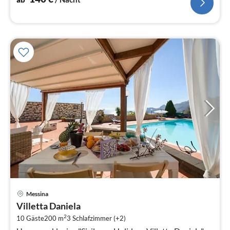
Pre
Messina
ab
Villetta Daniela
7
2
10 Gäste
200 m
3
Schlafzimmer (+2)
pr