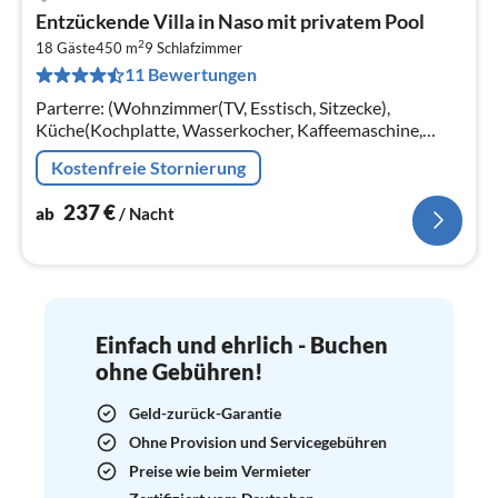
Pre
Entzückende Villa in Naso mit privatem Pool
ab
2
2
18 Gäste
450 m
9
Schlafzimmer
11 Bewertungen
pr
Na
Parterre: (Wohnzimmer(TV, Esstisch, Sitzecke),
Küche(Kochplatte, Wasserkocher, Kaffeemaschine,
Backofen, Mikrowelle, Spülmaschine,
Kostenfreie Stornierung
Kühl-/Gefrierkombination, Waschbecken)
237
€
ab
/ Nacht
Einfach und ehrlich - Buchen
ohne Gebühren!
Geld-zurück-Garantie
Ohne Provision und Servicegebühren
Preise wie beim Vermieter