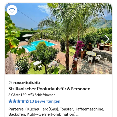
Francavilla di Sicilia
Pre
Sizilianischer Poolurlaub für 6 Personen
ab
2
2
6 Gäste
150 m
3
Schlafzimmer
13 Bewertungen
pr
Na
Parterre: (Küche(Herd(Gas), Toaster, Kaffeemaschine,
Backofen, Kühl-/Gefrierkombination),