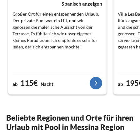
Spanisch anzeigen
Großer Ort für einen entspannenden Urlaub,
Villa Les Ba
Der private Pool war ein Hit, und wir
Rückzugsor
genossen die malerische Aussicht von der
und die sch
Terrasse, Es fühlte sich wie unser eigenes
genossen. 
kleines Paradies an, Ich empfehle es sehr für
servierte ei
jeden, der sich entspannen möchte!
gegessen h
115€
195
ab
Nacht
ab
Beliebte Regionen und Orte für ihren
Urlaub mit Pool in Messina Region