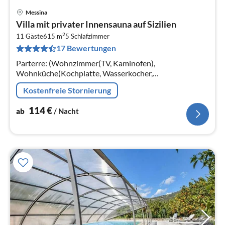
Messina
Pre
Villa mit privater Innensauna auf Sizilien
ab
2
1
11 Gäste
615 m
5
Schlafzimmer
17 Bewertungen
pr
Na
Parterre: (Wohnzimmer(TV, Kaminofen),
Wohnküche(Kochplatte, Wasserkocher,
Kochendwasserhahn, Kochherd, Dunstabzugshaube,
Kostenfreie Stornierung
Espressomaschine, Backofen, Mikrowelle,
Spülmaschine, Kühl-...
114
€
ab
/ Nacht