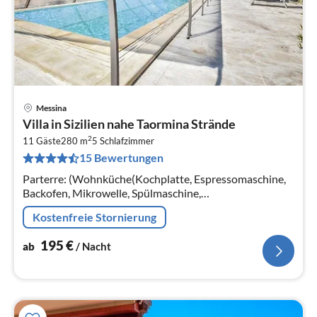
Messina
Pre
Villa in Sizilien nahe Taormina Strände
ab
2
1
11 Gäste
280 m
5
Schlafzimmer
15 Bewertungen
pr
Na
Parterre: (Wohnküche(Kochplatte, Espressomaschine,
Backofen, Mikrowelle, Spülmaschine,
Kühl-/Gefrierkombination, Zitruspresse),
Kostenfreie Stornierung
Wohn/Esszimmer(TV, Esstisch, Kaminofen, Sitzecke)
195
€
ab
/ Nacht