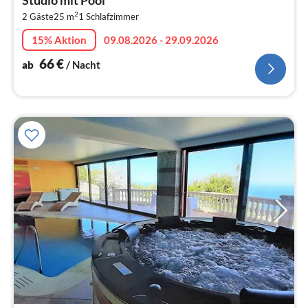
6
2
2 Gäste
25 m
1
Schlafzimmer
pr
Na
15% Aktion
09.08.2026 - 29.09.2026
66
€
ab
/ Nacht