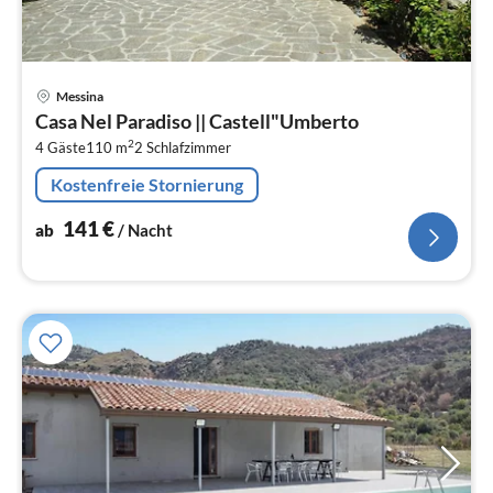
Pre
Messina
ab
Casa Nel Paradiso || Castell"Umberto
1
2
4 Gäste
110 m
2
Schlafzimmer
pr
Na
Kostenfreie Stornierung
141
€
ab
/ Nacht