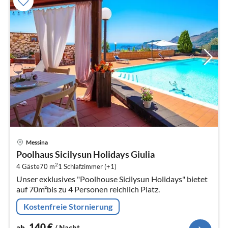
Pre
Messina
ab
Poolhaus Sicilysun Holidays Giulia
1
2
4 Gäste
70 m
1
Schlafzimmer (+1)
pr
Unser exklusives "Poolhouse Sicilysun Holidays" bietet
Na
auf 70m²bis zu 4 Personen reichlich Platz.
Kostenfreie Stornierung
140
€
ab
/ Nacht