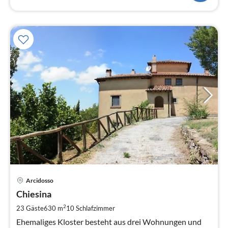
Pre
Arcidosso
ab
4
Chiesina
pr
2
23 Gäste
630 m
10
Schlafzimmer
Na
Ehemaliges Kloster besteht aus drei Wohnungen und