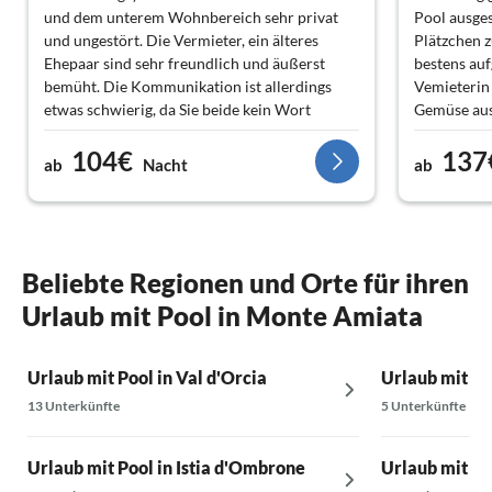
und dem unterem Wohnbereich sehr privat
Pool ausges
und ungestört. Die Vermieter, ein älteres
Plätzchen z
Ehepaar sind sehr freundlich und äußerst
bestens au
bemüht. Die Kommunikation ist allerdings
Vemieterin 
etwas schwierig, da Sie beide kein Wort
Gemüse aus
Englisch sprechen. Das Haus ist typisch
Das Haus is
104€
137
toskanisch sehr geschmackvoll eingerichtet.
ausgestatte
ab
Nacht
ab
Wir würden wiederkommen. Wer Ruhe sucht
unsere 2 Hu
findet Sie an diesem Ort garantiert. Ein großes
Zeit. Gern
Lob an Frau Schuler. Sie kümmert sich immer
Danke an A
schnell um Probleme und ist jederzeit
ansprechbar.
Beliebte Regionen und Orte für ihren
Urlaub mit Pool in Monte Amiata
Urlaub mit Pool in Val d'Orcia
Urlaub mit Po
13 Unterkünfte
5 Unterkünfte
Urlaub mit Pool in Istia d'Ombrone
Urlaub mit Po