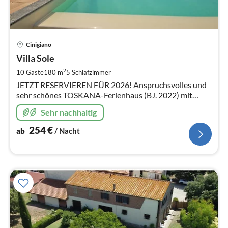
Pre
Cinigiano
ab
2
Villa Sole
pr
2
10 Gäste
180 m
5
Schlafzimmer
Na
JETZT RESERVIEREN FÜR 2026! Anspruchsvolles und
sehr schönes TOSKANA-Ferienhaus (BJ. 2022) mit
beheizbarem Privat-Pool in Panorama-Lage im
Sehr nachhaltig
Hinterland der Maremma - 10+2 Personen
254
€
ab
/ Nacht