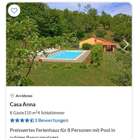
Arcidosso
Pre
Casa Anna
ab
1
2
8 Gäste
110 m
4
Schlafzimmer
pr
3 Bewertungen
Na
Preiswertes Ferienhaus für 8 Personen mit Pool in
ruhiger Panoramalage!