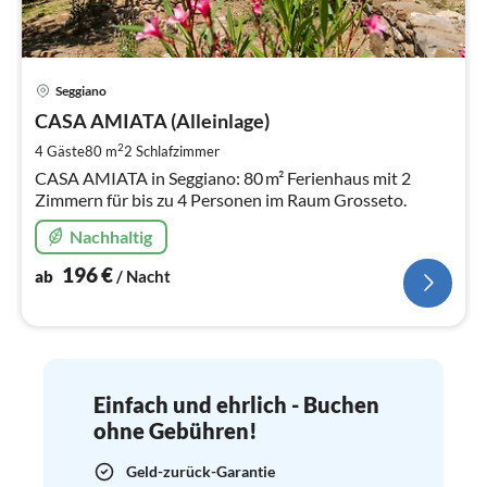
Pre
Seggiano
ab
1
CASA AMIATA (Alleinlage)
pr
2
4 Gäste
80 m
2
Schlafzimmer
Na
CASA AMIATA in Seggiano: 80 m² Ferienhaus mit 2
Zimmern für bis zu 4 Personen im Raum Grosseto.
Nachhaltig
196
€
ab
/ Nacht
Einfach und ehrlich - Buchen
ohne Gebühren!
Geld-zurück-Garantie