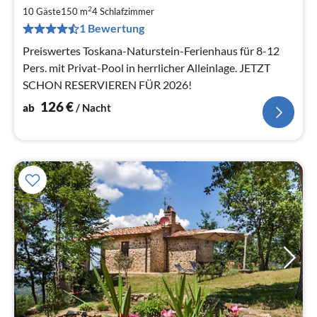
1
2
10 Gäste
150 m
4
Schlafzimmer
pr
1 Bewertung
Na
Preiswertes Toskana-Naturstein-Ferienhaus für 8-12
Pers. mit Privat-Pool in herrlicher Alleinlage. JETZT
SCHON RESERVIEREN FÜR 2026!
126
€
ab
/ Nacht