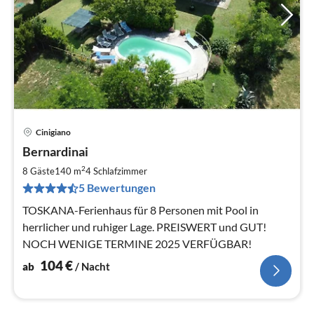
Cinigiano
Pre
Bernardinai
ab
1
2
8 Gäste
140 m
4
Schlafzimmer
pr
5 Bewertungen
Na
TOSKANA-Ferienhaus für 8 Personen mit Pool in
herrlicher und ruhiger Lage. PREISWERT und GUT!
NOCH WENIGE TERMINE 2025 VERFÜGBAR!
104
€
ab
/ Nacht