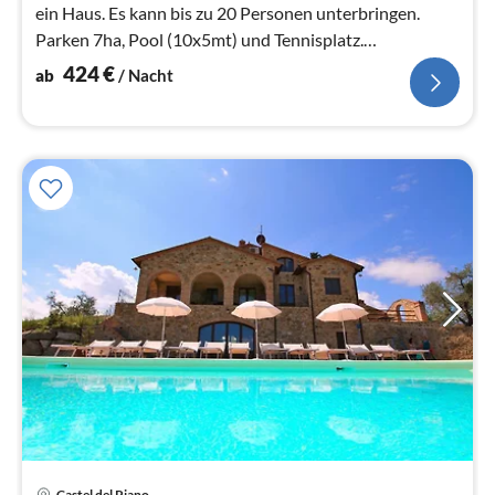
ein Haus. Es kann bis zu 20 Personen unterbringen.
Parken 7ha, Pool (10x5mt) und Tennisplatz.
Supermärkte, Bars, Restaurant 4km.
424
€
ab
/ Nacht
Castel del Piano