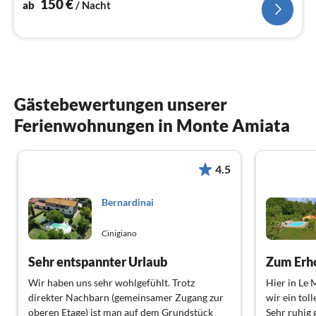
150
€
ab
/ Nacht
Gästebewertungen unserer
Ferienwohnungen in Monte Amiata
4.5
Bernardinai
Cinigiano
Sehr entspannter Urlaub
Zum Erh
Wir haben uns sehr wohlgefühlt. Trotz
Hier in Le 
direkter Nachbarn (gemeinsamer Zugang zur
wir ein tol
oberen Etage) ist man auf dem Grundstück
Sehr ruhig 