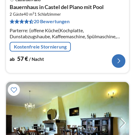
Pre
Bauernhaus in Castel del Piano mit Pool
ab
2
5
2 Gäste
40 m
1
Schlafzimmer
20 Bewertungen
pr
Na
Parterre: (offene Küche(Kochplatte,
Dunstabzugshaube, Kaffeemaschine, Spülmaschine,
Kühl-/Gefrierkombination),
Kostenfreie Stornierung
Wohn/Esszimmer(TV(Satellit), Esstisch, Sitzecke)
57
€
ab
/ Nacht