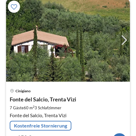
Pre
Cinigiano
ab
1
Fonte del Salcio, Trenta Vizi
pr
2
7 Gäste
60 m
3
Schlafzimmer
Na
Fonte del Salcio, Trenta Vizi
Kostenfreie Stornierung