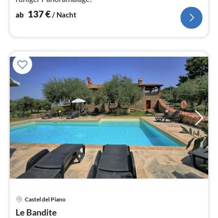
137
€
ab
/ Nacht
Castel del Piano
Pre
Le Bandite
ab