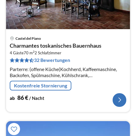
Castel del Piano
Pre
Charmantes toskanisches Bauernhaus
ab
2
8
4 Gäste
70 m
2
Schlafzimmer
32 Bewertungen
pr
Na
Parterre: (offene Küche(Kochherd, Kaffeemaschine,
Backofen, Spülmaschine, Kühlschrank,
Kühl-/Gefrierkombination),
Kostenfreie Stornierung
Wohn/Esszimmer(Doppelschlafcouch, TV(Satellit),
Kaminofen)
86
€
ab
/ Nacht