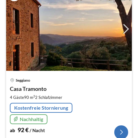
Pre
Seggiano
ab
9
Casa Tramonto
pr
2
4 Gäste
90 m
2
Schlafzimmer
Na
Kostenfreie Stornierung
Nachhaltig
92
€
ab
/ Nacht