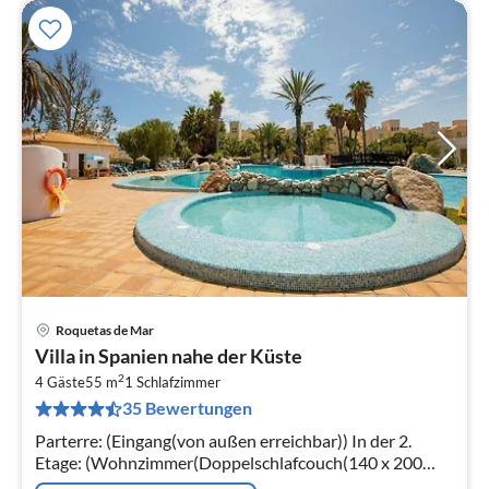
Roquetas de Mar
Pre
Villa in Spanien nahe der Küste
ab
2
6
4 Gäste
55 m
1
Schlafzimmer
35 Bewertungen
pr
Na
Parterre: (Eingang(von außen erreichbar)) In der 2.
Etage: (Wohnzimmer(Doppelschlafcouch(140 x 200
cm), TV(Flatscreen), Esstisch, Sitzecke)