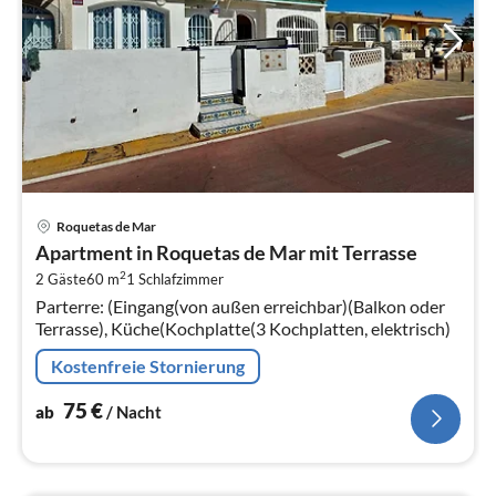
Pre
Roquetas de Mar
ab
Apartment in Roquetas de Mar mit Terrasse
7
2
2 Gäste
60 m
1
Schlafzimmer
pr
Parterre: (Eingang(von außen erreichbar)(Balkon oder
Na
Terrasse), Küche(Kochplatte(3 Kochplatten, elektrisch)
Kostenfreie Stornierung
75
€
ab
/ Nacht