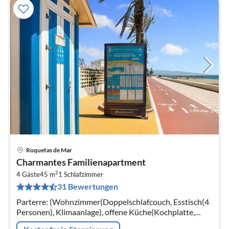
Roquetas de Mar
Pre
Charmantes Familienapartment
ab
2
6
4 Gäste
45 m
1
Schlafzimmer
31 Bewertungen
pr
Na
Parterre: (Wohnzimmer(Doppelschlafcouch, Esstisch(4
Personen), Klimaanlage), offene Küche(Kochplatte,
Toaster, Backofen, Mikrowelle, Waschmaschine,