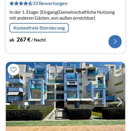
33 Bewertungen
pr
Na
In der 1. Etage: (Eingang(Gemeinschaftliche Nutzung
mit anderen Gästen, von außen erreichbar)
Kostenfreie Stornierung
267
€
ab
/ Nacht