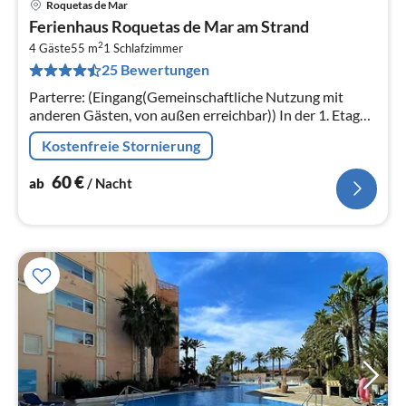
Roquetas de Mar
Pre
Ferienhaus Roquetas de Mar am Strand
ab
2
6
4 Gäste
55 m
1
Schlafzimmer
25 Bewertungen
pr
Na
Parterre: (Eingang(Gemeinschaftliche Nutzung mit
anderen Gästen, von außen erreichbar)) In der 1. Etage:
(Eingang, Wohnzimmer(Doppelschlafcouch(150 x 200
Kostenfreie Stornierung
cm), TV(Satellit)
60
€
ab
/ Nacht