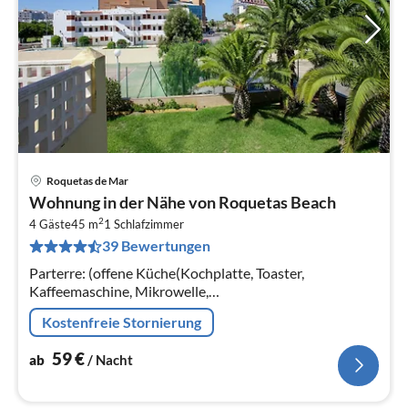
Roquetas de Mar
Pre
Wohnung in der Nähe von Roquetas Beach
ab
2
6
4 Gäste
45 m
1
Schlafzimmer
39 Bewertungen
pr
Na
Parterre: (offene Küche(Kochplatte, Toaster,
Kaffeemaschine, Mikrowelle,
Kühl-/Gefrierkombination, Waschbecken, Zitruspresse)
Kostenfreie Stornierung
59
€
ab
/ Nacht