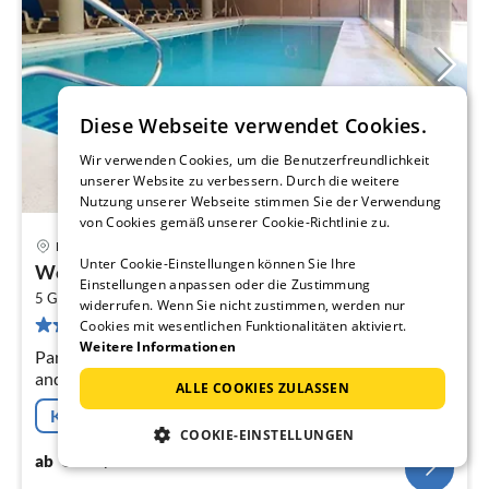
Diese Webseite verwendet Cookies.
Wir verwenden Cookies, um die Benutzerfreundlichkeit
unserer Website zu verbessern. Durch die weitere
Nutzung unserer Webseite stimmen Sie der Verwendung
von Cookies gemäß unserer Cookie-Richtlinie zu.
Roquetas de Mar
Pre
Unter Cookie-Einstellungen können Sie Ihre
Wohnung in Roquetas nahe Strand
ab
Einstellungen anpassen oder die Zustimmung
2
5
5 Gäste
105 m
2
Schlafzimmer
widerrufen. Wenn Sie nicht zustimmen, werden nur
13 Bewertungen
Cookies mit wesentlichen Funktionalitäten aktiviert.
pr
Weitere Informationen
Na
Parterre: (Eingang(Gemeinschaftliche Nutzung mit
anderen Gästen, von außen erreichbar), Aufzug) In der
ALLE COOKIES ZULASSEN
2.
Kostenfreie Stornierung
COOKIE-EINSTELLUNGEN
53
€
ab
/ Nacht