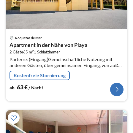
Pre
Roquetas de Mar
ab
Apartment in der Nähe von Playa
6
2
2 Gäste
65 m
1
Schlafzimmer
pr
Parterre: (Eingang(Gemeinschaftliche Nutzung mit
Na
anderen Gästen, über gemeinsamen Eingang, von außen
erreichbar)) In der 4.
Kostenfreie Stornierung
63
€
ab
/ Nacht