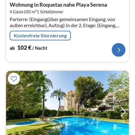
ab
Wohnung in Roquetas nahe Playa Serena
1
2
4 Gäste
100 m
1
Schlafzimmer
pr
Parterre: (Eingang(über gemeinsamen Eingang, von
Na
außen erreichbar), Aufzug) In der 2. Etage: (Eingang,
Wohnzimmer(Doppelschlafcouch, TV(Flatscreen,
Kostenfreie Stornierung
internationale TV-Kanäle)
102
€
ab
/ Nacht