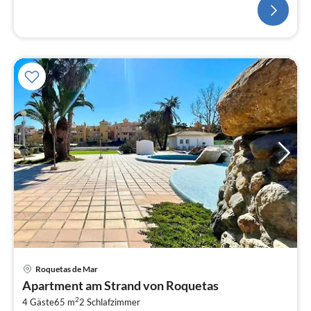
Roquetas de Mar
Pre
Apartment am Strand von Roquetas
ab
2
2
4 Gäste
65 m
2
Schlafzimmer