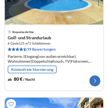
Roquetas de Mar
Pre
Golf- und Strandurlaub
ab
2
8
6 Gäste
125 m
2
Schlafzimmer
39 Bewertungen
pr
Na
Parterre: (Eingang(von außen erreichbar),
Wohnzimmer(Doppelschlafcouch, TV(Flatscreen,
internationale TV-Kanäle), Esstisch, Dekokamin,
Kostenfreie Stornierung
Sitzecke)
80
€
ab
/ Nacht