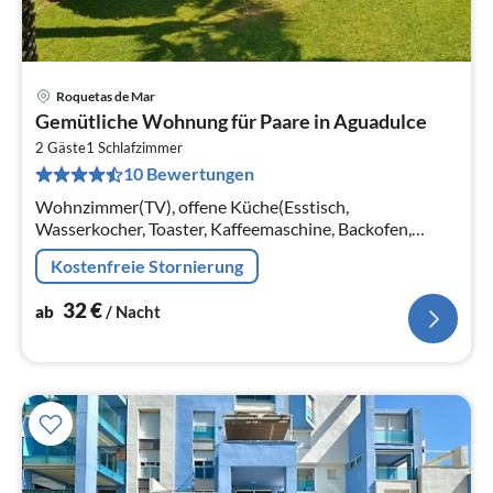
Roquetas de Mar
Pre
Gemütliche Wohnung für Paare in Aguadulce
ab
3
2 Gäste
1
Schlafzimmer
10 Bewertungen
pr
Na
Wohnzimmer(TV), offene Küche(Esstisch,
Wasserkocher, Toaster, Kaffeemaschine, Backofen,
Mikrowelle, Kühlschrank, , ), Schlafzimmer(Doppelbett),
Kostenfreie Stornierung
Badezimmer(Badewanne, Dusche)
32
€
ab
/ Nacht