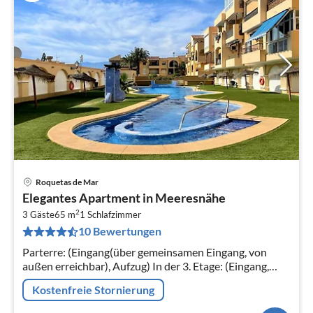
Roquetas de Mar
Elegantes Apartment in Meeresnähe
2
3 Gäste
65 m
1
Schlafzimmer
10 Bewertungen
Parterre: (Eingang(über gemeinsamen Eingang, von
außen erreichbar), Aufzug) In der 3. Etage: (Eingang,
Wohnzimmer(Schlafcouch 1 Pers., TV(Flatscreen),
Kostenfreie Stornierung
Sitzecke)