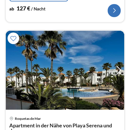
127
€
ab
/ Nacht
Pre
Roquetas de Mar
ab
Apartment in der Nähe von Playa Serena und
7