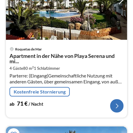
Pre
Roquetas de Mar
ab
Apartment in der Nähe von Playa Serena und
7
mi...
pr
2
4 Gäste
80 m
1
Schlafzimmer
Na
Parterre: (Eingang(Gemeinschaftliche Nutzung mit
anderen Gästen, über gemeinsamen Eingang, von außen
erreichbar)) In der 1.
Kostenfreie Stornierung
71
€
ab
/ Nacht