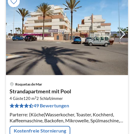
Roquetas de Mar
Pre
Strandapartment mit Pool
ab
2
1
4 Gäste
120 m
2
Schlafzimmer
49 Bewertungen
pr
Na
Parterre: (Küche(Wasserkocher, Toaster, Kochherd,
Kaffeemaschine, Backofen, Mikrowelle, Spülmaschine,
Kühlschrank, Tiefkühlschrank, Waschmaschine)
Kostenfreie Stornierung