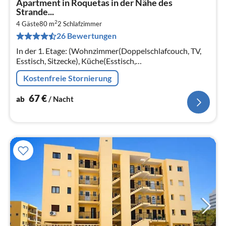
Apartment in Roquetas in der Nähe des
ab
Strande...
6
2
4 Gäste
80 m
2
Schlafzimmer
pr
26 Bewertungen
Na
In der 1. Etage: (Wohnzimmer(Doppelschlafcouch, TV,
Esstisch, Sitzecke), Küche(Esstisch,
Kochendwasserhahn, Toaster, Kochherd,
Kostenfreie Stornierung
Kaffeemaschine, Backofen, Mikrowelle,
Kühl-/Gefrierko...
67
€
ab
/ Nacht