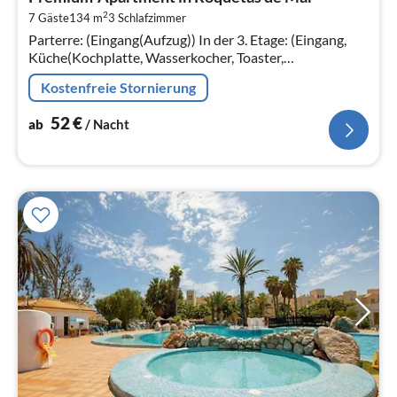
5
2
7 Gäste
134 m
3
Schlafzimmer
pr
Parterre: (Eingang(Aufzug)) In der 3. Etage: (Eingang,
Na
Küche(Kochplatte, Wasserkocher, Toaster,
Dunstabzugshaube, Kaffeemaschine, Backofen,
Kostenfreie Stornierung
Mikrowelle, Spülmaschine, Kühl-/Gefrier...
52
€
ab
/ Nacht