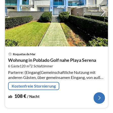
Pre
Roquetas de Mar
ab
Wohnung in Poblado Golf nahe Playa Serena
1
2
6 Gäste
120 m
2
Schlafzimmer
pr
Parterre: (Eingang(Gemeinschaftliche Nutzung mit
Na
anderen Gästen, über gemeinsamen Eingang, von außen
erreichbar), Küche(Kochplatte(4 Kochplatten,
Kostenfreie Stornierung
elektrisch)
108
€
ab
/ Nacht