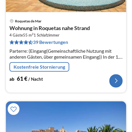
Roquetas de Mar
Pre
Wohnung in Roquetas nahe Strand
ab
2
6
4 Gäste
55 m
1
Schlafzimmer
39 Bewertungen
pr
Na
Parterre: (Eingang(Gemeinschaftliche Nutzung mit
anderen Gästen, über gemeinsamen Eingang)) In der 1.
Etage: (Eingang, Wohnzimmer(Doppelschlafcouch(140
Kostenfreie Stornierung
x 200 cm), TV(Flatscreen)
61
€
ab
/ Nacht