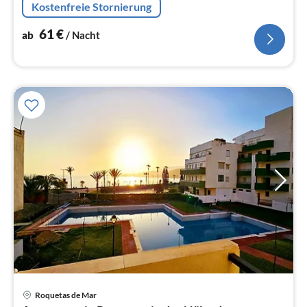
Kostenfreie Stornierung
61
€
ab
/ Nacht
Roquetas de Mar
Pre