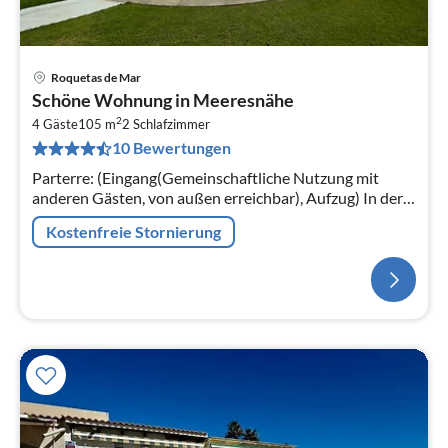
Roquetas de Mar
Schöne Wohnung in Meeresnähe
2
4 Gäste
105 m
2
Schlafzimmer
10 Bewertungen
Parterre: (Eingang(Gemeinschaftliche Nutzung mit
anderen Gästen, von außen erreichbar), Aufzug) In der
3. Etage: (Eingang, Wohnzimmer(TV(Flatscreen),
Kostenfreie Stornierung
Esstisch, Sitzecke)