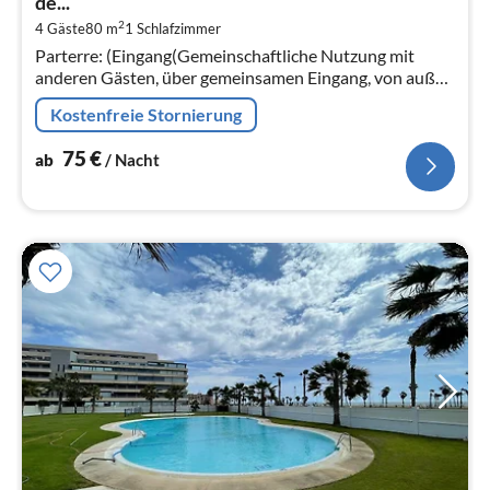
de...
pr
2
4 Gäste
80 m
1
Schlafzimmer
Na
Parterre: (Eingang(Gemeinschaftliche Nutzung mit
anderen Gästen, über gemeinsamen Eingang, von außen
erreichbar), Küche(Kochplatte(4 Kochplatten,
Kostenfreie Stornierung
elektrisch)
75
€
ab
/ Nacht