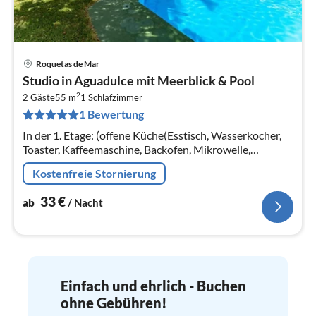
Roquetas de Mar
Pre
Studio in Aguadulce mit Meerblick & Pool
ab
2
3
2 Gäste
55 m
1
Schlafzimmer
1 Bewertung
pr
Na
In der 1. Etage: (offene Küche(Esstisch, Wasserkocher,
Toaster, Kaffeemaschine, Backofen, Mikrowelle,
Kühlschrank, Waschmaschine)
Kostenfreie Stornierung
33
€
ab
/ Nacht
Einfach und ehrlich - Buchen
ohne Gebühren!