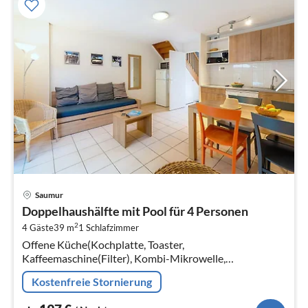
Pre
Saumur
ab
Doppelhaushälfte mit Pool für 4 Personen
1
2
4 Gäste
39 m
1
Schlafzimmer
pr
Offene Küche(Kochplatte, Toaster,
Na
Kaffeemaschine(Filter), Kombi-Mikrowelle,
Spülmaschine, Kühl-/Gefrierkombination,
Kostenfreie Stornierung
Waschbecken, ), Wohn/Esszimmer(Doppelschlafcouch,
TV, Esstisch)