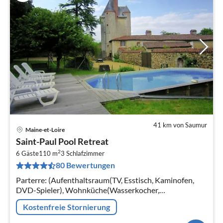
41 km von Saumur
Maine-et-Loire
Pre
Saint-Paul Pool Retreat
ab
2
1
6 Gäste
110 m
3
Schlafzimmer
80 Bewertungen
pr
Na
Parterre: (Aufenthaltsraum(TV, Esstisch, Kaminofen,
DVD-Spieler), Wohnküche(Wasserkocher,
Kaffeemaschine, Backofen, Mikrowelle, Spülmaschine)
Kostenfreie Stornierung