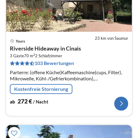
23 km von Saumur
Tours
Pre
Riverside Hideaway in Cinais
ab
2
2
3 Gäste
70 m
2
Schlafzimmer
103 Bewertungen
pr
Na
Parterre: (offene Küche(Kaffeemaschine(cups, Filter),
Mikrowelle, Kühl-/Gefrierkombination),
Wohn/Esszimmer(TV(digital, Niederländische TV-
Kostenfreie Stornierung
Kanäle, internationale TV-Kanäle)
272
€
ab
/ Nacht