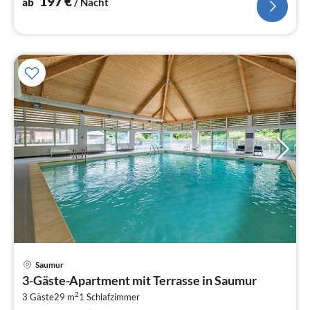
197
€
ab
/ Nacht
Pre
Saumur
ab
3-Gäste-Apartment mit Terrasse in Saumur
1
2
3 Gäste
29 m
1
Schlafzimmer
pr