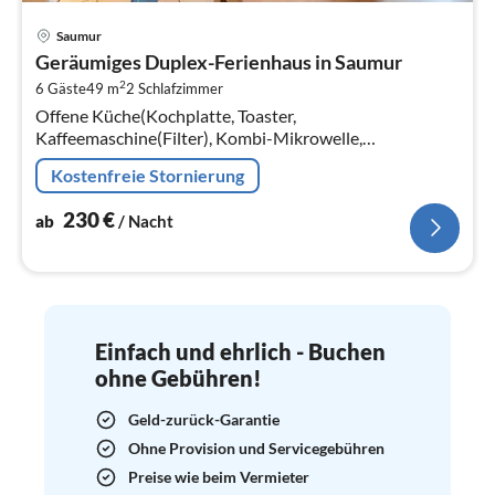
Pre
Saumur
ab
Geräumiges Duplex-Ferienhaus in Saumur
2
2
6 Gäste
49 m
2
Schlafzimmer
pr
Offene Küche(Kochplatte, Toaster,
Na
Kaffeemaschine(Filter), Kombi-Mikrowelle,
Spülmaschine, Kühl-/Gefrierkombination,
Kostenfreie Stornierung
Waschbecken, ), Wohn/Esszimmer(Doppelschlafcouch,
TV, Esstisch)
230
€
ab
/ Nacht
Einfach und ehrlich - Buchen
ohne Gebühren!
Geld-zurück-Garantie
Ohne Provision und Servicegebühren
Preise wie beim Vermieter