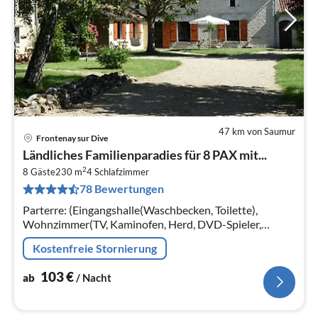
47 km von Saumur
Frontenay sur Dive
Pre
Ländliches Familienparadies für 8 PAX mit...
ab
2
1
8 Gäste
230 m
4
Schlafzimmer
78 Bewertungen
pr
Na
Parterre: (Eingangshalle(Waschbecken, Toilette),
Wohnzimmer(TV, Kaminofen, Herd, DVD-Spieler,
Stereoanlage), Wohnküche(Esstisch(8 Personen),
Kostenfreie Stornierung
Kochherd(4 Kochplatten, Induktion)
103
€
ab
/ Nacht