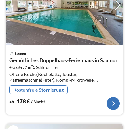
Pre
Saumur
ab
Gemütliches Doppelhaus-Ferienhaus in Saumur
1
2
4 Gäste
39 m
1
Schlafzimmer
pr
Offene Küche(Kochplatte, Toaster,
Na
Kaffeemaschine(Filter), Kombi-Mikrowelle,
Spülmaschine, Kühl-/Gefrierkombination,
Kostenfreie Stornierung
Waschbecken, ), Wohn/Esszimmer(Doppelschlafcouch,
TV, Esstisch)
178
€
ab
/ Nacht