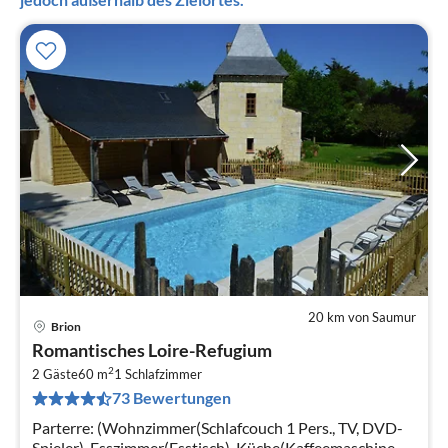
20 km von Saumur
Brion
Pre
Romantisches Loire-Refugium
ab
2
1
2 Gäste
60 m
1
Schlafzimmer
73 Bewertungen
pr
Na
Parterre: (Wohnzimmer(Schlafcouch 1 Pers., TV, DVD-
Spieler), Esszimmer(Esstisch), Küche(Kaffeemaschine,