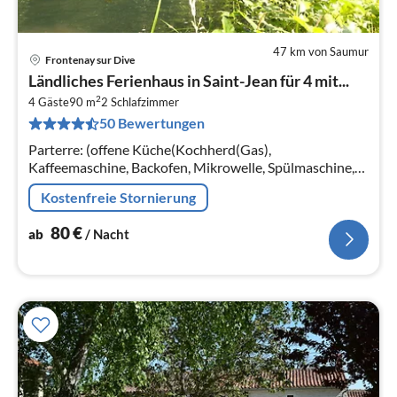
47 km von Saumur
Frontenay sur Dive
Pre
Ländliches Ferienhaus in Saint-Jean für 4 mit...
ab
2
8
4 Gäste
90 m
2
Schlafzimmer
50 Bewertungen
pr
Na
Parterre: (offene Küche(Kochherd(Gas),
Kaffeemaschine, Backofen, Mikrowelle, Spülmaschine,
Kühlschrank), Wohn/Esszimmer(Esstisch(4 Personen),
Kostenfreie Stornierung
Herd(Gas), Sitzecke, DVD-Spieler)
80
€
ab
/ Nacht