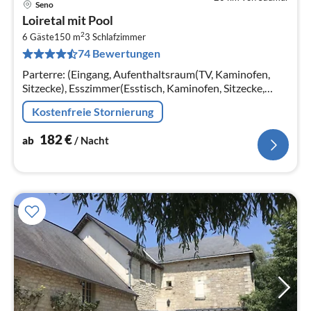
Seno
Pre
Loiretal mit Pool
ab
2
1
6 Gäste
150 m
3
Schlafzimmer
74 Bewertungen
pr
Na
Parterre: (Eingang, Aufenthaltsraum(TV, Kaminofen,
Sitzecke), Esszimmer(Esstisch, Kaminofen, Sitzecke,
Radio)
Kostenfreie Stornierung
182
€
ab
/ Nacht