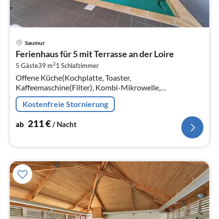
Pre
Saumur
ab
Ferienhaus für 5 mit Terrasse an der Loire
2
2
5 Gäste
39 m
1
Schlafzimmer
pr
Offene Küche(Kochplatte, Toaster,
Na
Kaffeemaschine(Filter), Kombi-Mikrowelle,
Spülmaschine, Kühl-/Gefrierkombination,
Kostenfreie Stornierung
Waschbecken, ), Wohn/Esszimmer(Schlafcouch 1 Pers.
211
€
ab
/ Nacht