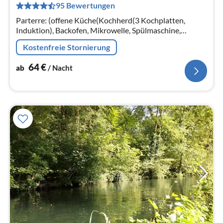
95 Bewertungen
pr
Na
Parterre: (offene Küche(Kochherd(3 Kochplatten,
Induktion), Backofen, Mikrowelle, Spülmaschine,
Kühlschrank), Wohn/Esszimmer(TV(Flatscreen),
Kostenfreie Stornierung
Herd(Holz), DVD-Spieler)) In der 1.
64
€
ab
/ Nacht