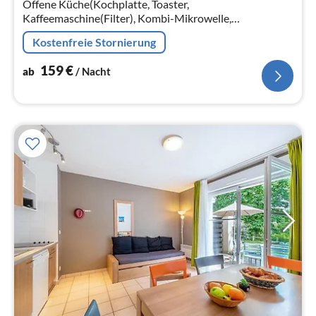
Offene Küche(Kochplatte, Toaster,
Na
Kaffeemaschine(Filter), Kombi-Mikrowelle,
Spülmaschine, Kühl-/Gefrierkombination,
Kostenfreie Stornierung
Waschbecken, ), Wohn/Esszimmer(TV, Esstisch)
159
€
ab
/ Nacht