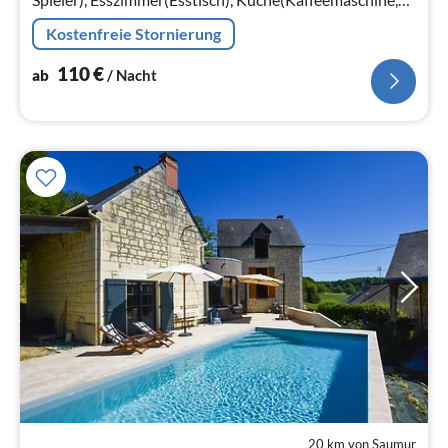
Backofen, Mikrowelle, Spülmaschine,
Kostenfreie Stornierung
Kühl-/Gefrierkombination)
110
€
ab
/ Nacht
20 km von Saumur