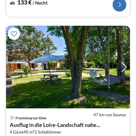
133
€
ab
/ Nacht
47 km von Saumur
Frontenay sur Dive
Pre
Ausflug in die Loire-Landschaft nahe...
ab
2
6
4 Gäste
90 m
2
Schlafzimmer