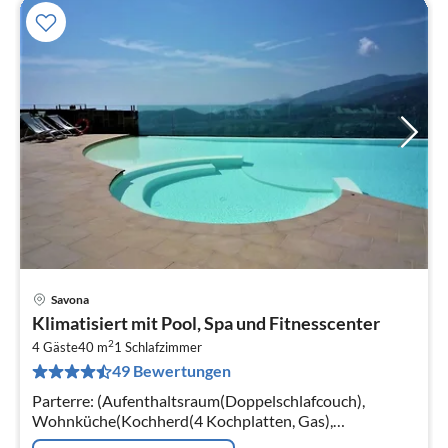
Savona
Pre
Klimatisiert mit Pool, Spa und Fitnesscenter
ab
2
6
4 Gäste
40 m
1
Schlafzimmer
49 Bewertungen
pr
Na
Parterre: (Aufenthaltsraum(Doppelschlafcouch),
Wohnküche(Kochherd(4 Kochplatten, Gas),
Kaffeemaschine, Backofen, Spülmaschine, Kühlschrank),