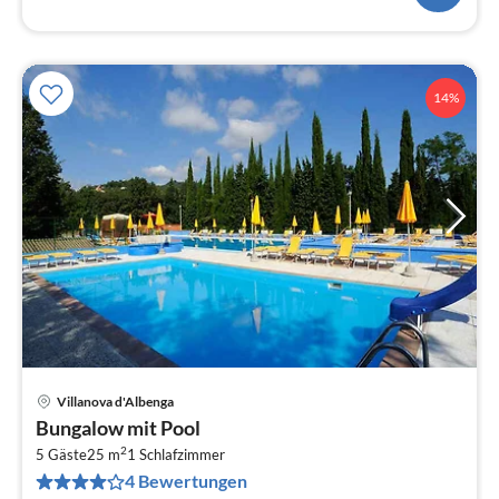
14%
Villanova d'Albenga
Pre
Bungalow mit Pool
ab
2
8
5 Gäste
25 m
1
Schlafzimmer
4 Bewertungen
pr