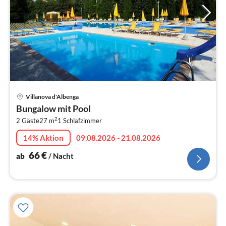
Pre
Villanova d'Albenga
ab
Bungalow mit Pool
6
2
2 Gäste
27 m
1
Schlafzimmer
pr
Na
14% Aktion
09.08.2026 - 21.08.2026
66
€
ab
/ Nacht