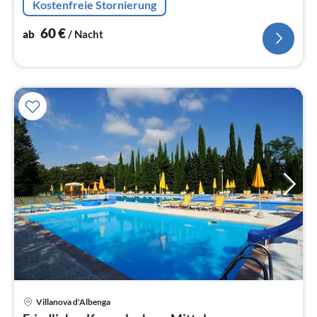
Kostenfreie Stornierung
Schlafzimmer(Doppelbett)
60
€
ab
/ Nacht
Villanova d'Albenga
Pre