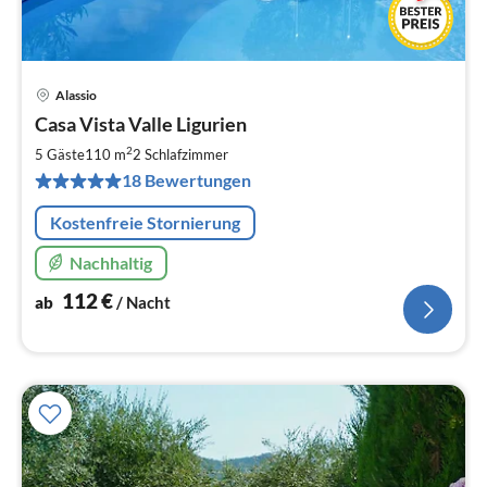
Alassio
Pre
Casa Vista Valle Ligurien
ab
1
2
5 Gäste
110 m
2
Schlafzimmer
pr
18 Bewertungen
Na
Kostenfreie Stornierung
Nachhaltig
112
€
ab
/ Nacht