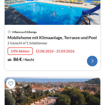
Pre
Villanova d'Albenga
ab
Mobilehome mit Klimaanlage, Terrasse und Pool
8
2
2 Gäste
24 m
1
Schlafzimmer
pr
Na
14% Aktion
15.08.2026 - 25.09.2026
86
€
ab
/ Nacht