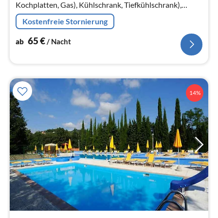
Kochplatten, Gas), Kühlschrank, Tiefkühlschrank),
Schlafzimmer(Doppelbett), Schlafzimmer(Einzelbett,
Kostenfreie Stornierung
Einzelbett)
65
€
ab
/ Nacht
14%