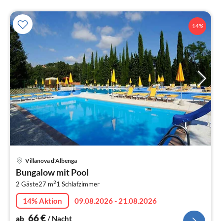
14%
Pre
Villanova d'Albenga
ab
Bungalow mit Pool
6
2
2 Gäste
27 m
1
Schlafzimmer
pr
Na
14% Aktion
09.08.2026 - 21.08.2026
66
€
ab
/ Nacht