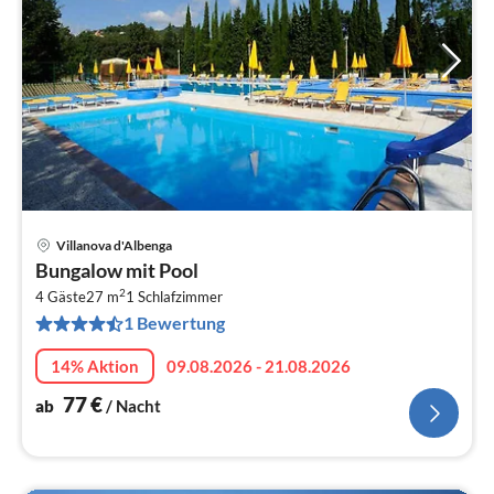
Villanova d'Albenga
Pre
Bungalow mit Pool
ab
2
7
4 Gäste
27 m
1
Schlafzimmer
1 Bewertung
pr
Na
14% Aktion
09.08.2026 - 21.08.2026
77
€
ab
/ Nacht