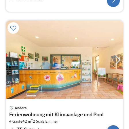
Pre
Andora
ab
Ferienwohnung mit Klimaanlage und Pool
7
2
4 Gäste
42 m
2
Schlafzimmer
pr
Na