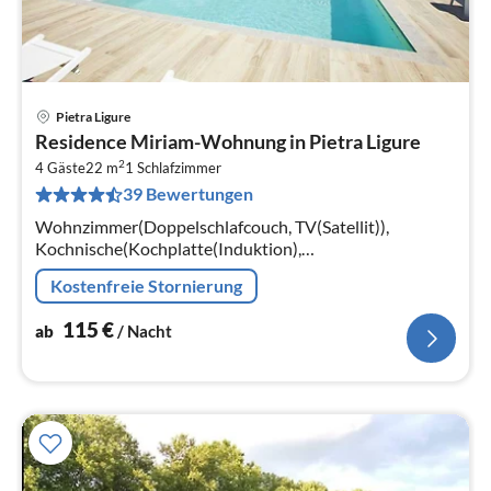
Pietra Ligure
Pre
Residence Miriam-Wohnung in Pietra Ligure
ab
2
1
4 Gäste
22 m
1
Schlafzimmer
39 Bewertungen
pr
Na
Wohnzimmer(Doppelschlafcouch, TV(Satellit)),
Kochnische(Kochplatte(Induktion),
Kühl-/Gefrierkombination), Schlafzimmer(Doppelbett)
Kostenfreie Stornierung
115
€
ab
/ Nacht