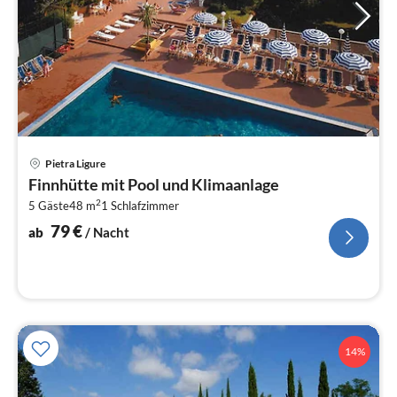
Pre
Pietra Ligure
ab
Finnhütte mit Pool und Klimaanlage
8
2
5 Gäste
48 m
1
Schlafzimmer
pr
Na
79
€
ab
/ Nacht
14%