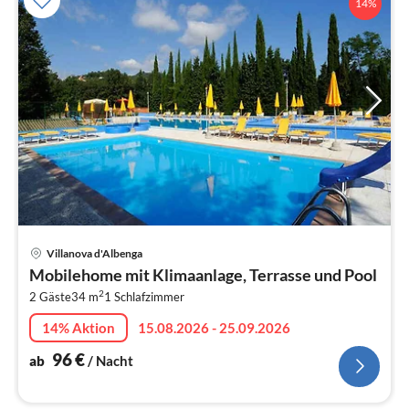
14%
Pre
Villanova d'Albenga
ab
Mobilehome mit Klimaanlage, Terrasse und Pool
9
2
2 Gäste
34 m
1
Schlafzimmer
pr
Na
14% Aktion
15.08.2026 - 25.09.2026
96
€
ab
/ Nacht