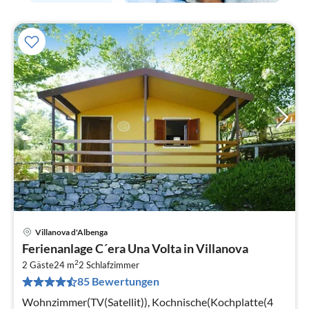
Villanova d'Albenga
Pre
Ferienanlage C´era Una Volta in Villanova
ab
2
6
2 Gäste
24 m
2
Schlafzimmer
85 Bewertungen
pr
Na
Wohnzimmer(TV(Satellit)), Kochnische(Kochplatte(4