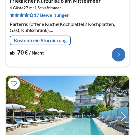
Friedlicher Kurzurlaub am Mittelmeer
ab
2
7
4 Gäste
27 m
1
Schlafzimmer
17 Bewertungen
pr
Na
Parterre: (offene Küche(Kochplatte(2 Kochplatten,
Gas), Kühlschrank),
Wohn/Esszimmer(Doppelschlafcouch, Esstisch),
Kostenfreie Stornierung
Schlafzimmer(Einzelbett, Einzelbett)
70
€
ab
/ Nacht