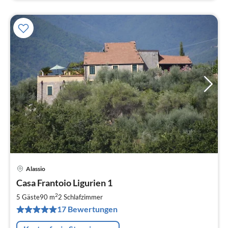
Alassio
Pre
Casa Frantoio Ligurien 1
ab
1
2
5 Gäste
90 m
2
Schlafzimmer
pr
17 Bewertungen
Na