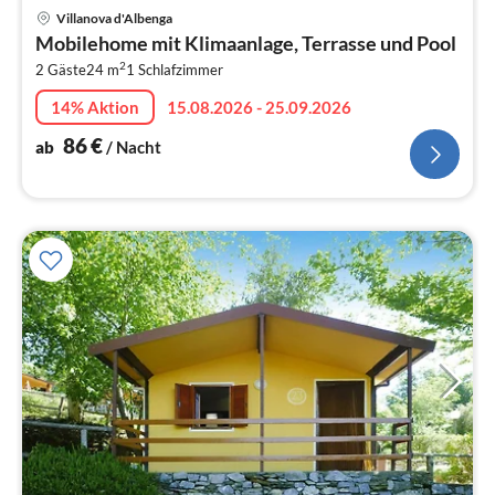
Pre
Villanova d'Albenga
ab
Mobilehome mit Klimaanlage, Terrasse und Pool
8
2
2 Gäste
24 m
1
Schlafzimmer
pr
Na
14% Aktion
15.08.2026 - 25.09.2026
86
€
ab
/ Nacht