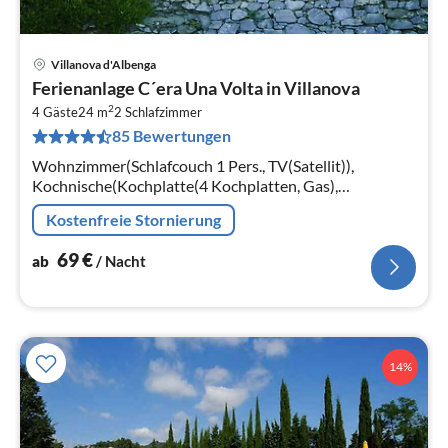
Villanova d'Albenga
Pre
Ferienanlage C´era Una Volta in Villanova
ab
2
6
4 Gäste
24 m
2
Schlafzimmer
85 Bewertungen
pr
Na
Wohnzimmer(Schlafcouch 1 Pers., TV(Satellit)),
Kochnische(Kochplatte(4 Kochplatten, Gas),
Kühlschrank, Tiefkühlschrank),
Kostenfreie Stornierung
Schlafzimmer(Doppelbett)
69
€
ab
/ Nacht
14%