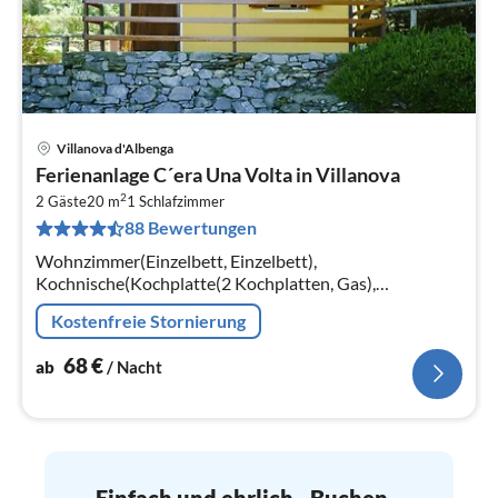
Villanova d'Albenga
Pre
Ferienanlage C´era Una Volta in Villanova
ab
2
6
2 Gäste
20 m
1
Schlafzimmer
88 Bewertungen
pr
Na
Wohnzimmer(Einzelbett, Einzelbett),
Kochnische(Kochplatte(2 Kochplatten, Gas),
Kühlschrank), Badezimmer(Dusche, Toilette)
Kostenfreie Stornierung
68
€
ab
/ Nacht
Einfach und ehrlich - Buchen