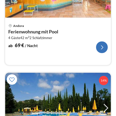
Pre
Andora
ab
Ferienwohnung mit Pool
7
2
4 Gäste
42 m
2
Schlafzimmer
pr
Na
69
€
ab
/ Nacht
14%