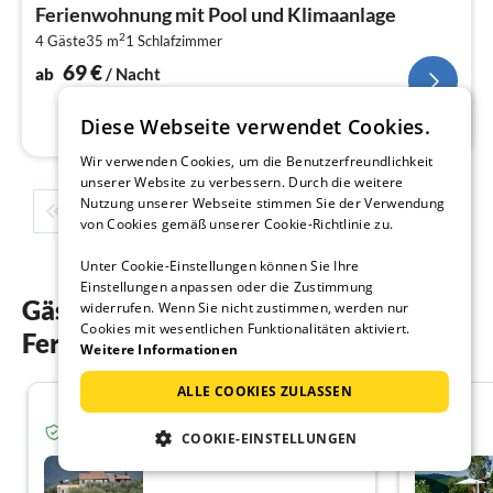
ab
Ferienwohnung mit Pool und Klimaanlage
7
2
4 Gäste
35 m
1
Schlafzimmer
pr
Na
69
€
ab
/ Nacht
Diese Webseite verwendet Cookies.
Wir verwenden Cookies, um die Benutzerfreundlichkeit
unserer Website zu verbessern. Durch die weitere
Nutzung unserer Webseite stimmen Sie der Verwendung
1
2
3
4
5
...
von Cookies gemäß unserer Cookie-Richtlinie zu.
Unter Cookie-Einstellungen können Sie Ihre
Einstellungen anpassen oder die Zustimmung
Gästebewertungen unserer
widerrufen. Wenn Sie nicht zustimmen, werden nur
Cookies mit wesentlichen Funktionalitäten aktiviert.
Ferienwohnungen in Savona
Weitere Informationen
ALLE COOKIES ZULASSEN
5.0
Verifizierter Gast von Ferienhausmiete.de
COOKIE-EINSTELLUNGEN
Casa Frantoio Ligurien 1