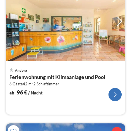
Pre
Andora
ab
Ferienwohnung mit Klimaanlage und Pool
9
2
6 Gäste
42 m
2
Schlafzimmer
pr
Na
96
€
ab
/ Nacht