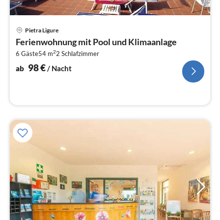
Pre
Pietra Ligure
ab
Ferienwohnung mit Pool und Klimaanlage
9
2
6 Gäste
54 m
2
Schlafzimmer
pr
Na
98
€
ab
/ Nacht