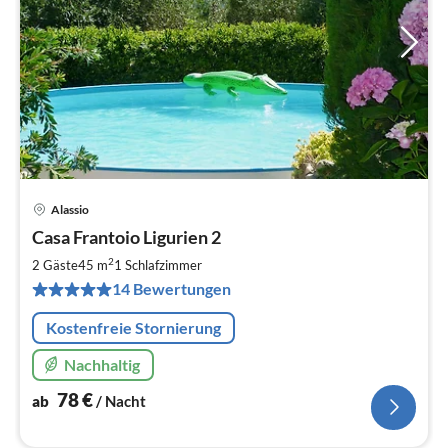
Alassio
Pre
Casa Frantoio Ligurien 2
ab
7
2
2 Gäste
45 m
1
Schlafzimmer
pr
14 Bewertungen
Na
Kostenfreie Stornierung
Nachhaltig
78
€
ab
/ Nacht