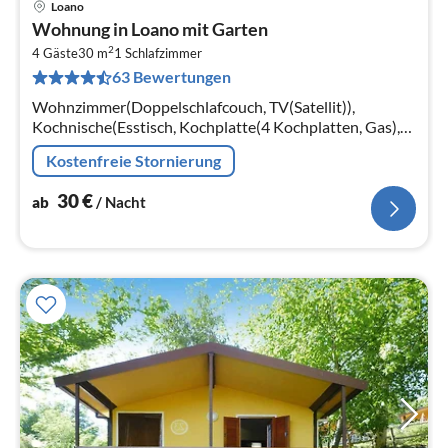
Loano
Pre
Wohnung in Loano mit Garten
ab
2
3
4 Gäste
30 m
1
Schlafzimmer
63 Bewertungen
pr
Na
Wohnzimmer(Doppelschlafcouch, TV(Satellit)),
Kochnische(Esstisch, Kochplatte(4 Kochplatten, Gas),
Mikrowelle, Kühlschrank), Schlafzimmer(Etagenbett
Kostenfreie Stornierung
oder 2 Einzelbetten)
30
€
ab
/ Nacht