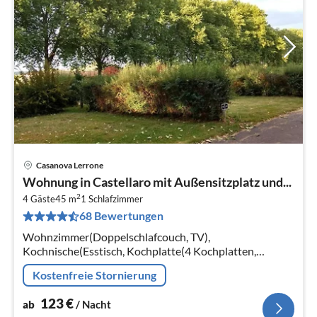
Casanova Lerrone
Pre
Wohnung in Castellaro mit Außensitzplatz und...
ab
2
1
4 Gäste
45 m
1
Schlafzimmer
68 Bewertungen
pr
Na
Wohnzimmer(Doppelschlafcouch, TV),
Kochnische(Esstisch, Kochplatte(4 Kochplatten,
elektrisch), Backofen, Kühl-/Gefrierkombination),
Kostenfreie Stornierung
Schlafzimmer(Doppelbett)
123
€
ab
/ Nacht