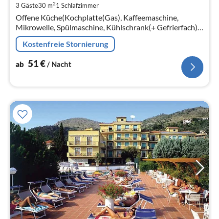
2
3 Gäste
30 m
1
Schlafzimmer
pr
Offene Küche(Kochplatte(Gas), Kaffeemaschine,
Na
Mikrowelle, Spülmaschine, Kühlschrank(+ Gefrierfach)),
Wohn/Esszimmer(TV(Satellit), Esstisch, Sitzecke)
Kostenfreie Stornierung
51
€
ab
/ Nacht