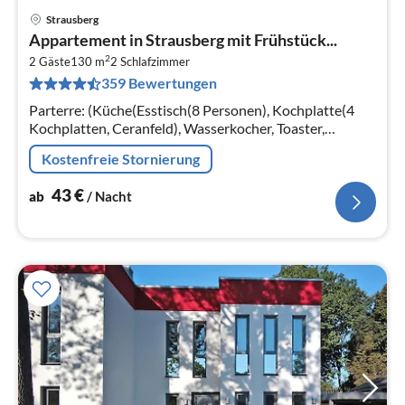
Strausberg
Pre
Appartement in Strausberg mit Frühstück...
ab
2
4
2 Gäste
130 m
2
Schlafzimmer
359 Bewertungen
pr
Na
Parterre: (Küche(Esstisch(8 Personen), Kochplatte(4
Kochplatten, Ceranfeld), Wasserkocher, Toaster,
Kaffeemaschine, Backofen, Mikrowelle, Spülmaschine,
Kostenfreie Stornierung
Kühl-/Gefrierkombination)
43
€
ab
/ Nacht