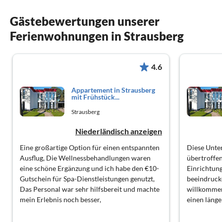
Gästebewertungen unserer
Ferienwohnungen in Strausberg
4.6
Appartement in Strausberg
mit Frühstück...
Strausberg
Niederländisch anzeigen
Eine großartige Option für einen entspannten
Diese Unte
Ausflug, Die Wellnessbehandlungen waren
übertroffen
eine schöne Ergänzung und ich habe den €10-
Einrichtun
Gutschein für Spa-Dienstleistungen genutzt,
beeindruck
Das Personal war sehr hilfsbereit und machte
willkommen
mein Erlebnis noch besser,
einen läng