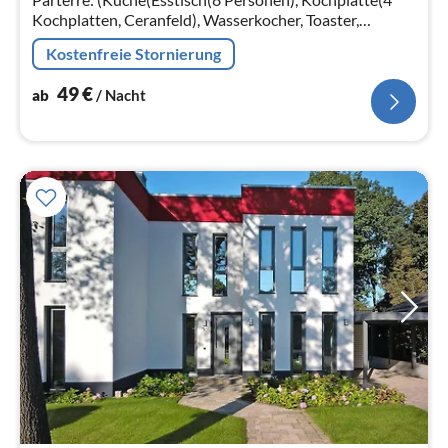
Kochplatten, Ceranfeld), Wasserkocher, Toaster,
Kaffeemaschine, Backofen, Mikrowelle, Spülmaschine,
Kostenfreie Stornierung
Kühl-/Gefrierkombination)
49
€
ab
/ Nacht