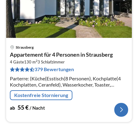
Strausberg
Pre
Appartement für 4 Personen in Strausberg
ab
2
5
4 Gäste
130 m
3
Schlafzimmer
379 Bewertungen
pr
Na
Parterre: (Küche(Esstisch(8 Personen), Kochplatte(4
Kochplatten, Ceranfeld), Wasserkocher, Toaster,
Kaffeemaschine, Backofen, Mikrowelle, Spülmaschine,
Kostenfreie Stornierung
Kühl-/Gefrierkombination)
55
€
ab
/ Nacht