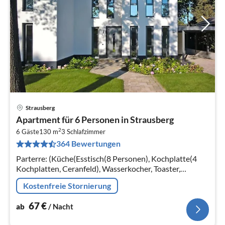
Strausberg
Pre
Apartment für 6 Personen in Strausberg
ab
2
6
6 Gäste
130 m
3
Schlafzimmer
364 Bewertungen
pr
Na
Parterre: (Küche(Esstisch(8 Personen), Kochplatte(4
Kochplatten, Ceranfeld), Wasserkocher, Toaster,
Kaffeemaschine, Backofen, Mikrowelle, Spülmaschine,
Kostenfreie Stornierung
Kühl-/Gefrierkombination)
67
€
ab
/ Nacht