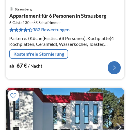
Strausberg
Pre
Appartement für 6 Personen in Strausberg
ab
2
6
6 Gäste
130 m
3
Schlafzimmer
382 Bewertungen
pr
Na
Parterre: (Küche(Esstisch(8 Personen), Kochplatte(4
Kochplatten, Ceranfeld), Wasserkocher, Toaster,
Kaffeemaschine, Backofen, Mikrowelle, Spülmaschine,
Kostenfreie Stornierung
Kühl-/Gefrierkombination)
67
€
ab
/ Nacht