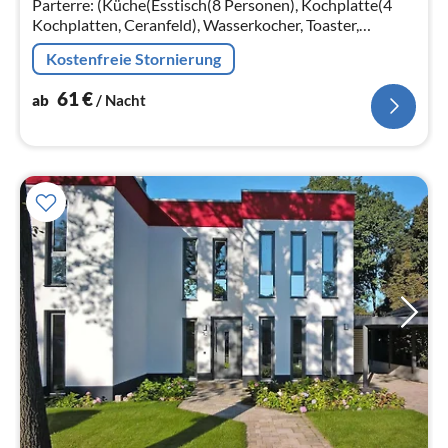
Parterre: (Küche(Esstisch(8 Personen), Kochplatte(4
Kochplatten, Ceranfeld), Wasserkocher, Toaster,
Kaffeemaschine, Backofen, Mikrowelle, Spülmaschine,
Kostenfreie Stornierung
Kühl-/Gefrierkombination)
61
€
ab
/ Nacht