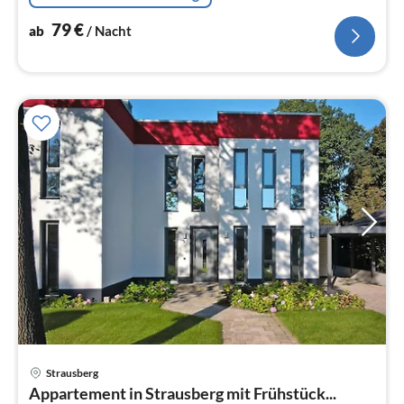
79
€
ab
/ Nacht
Strausberg
Pre
Appartement in Strausberg mit Frühstück...
ab