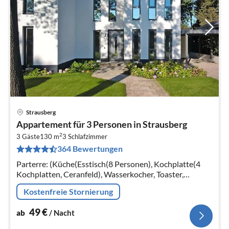
Strausberg
Pre
Appartement für 3 Personen in Strausberg
ab
2
4
3 Gäste
130 m
3
Schlafzimmer
364 Bewertungen
pr
Na
Parterre: (Küche(Esstisch(8 Personen), Kochplatte(4
Kochplatten, Ceranfeld), Wasserkocher, Toaster,
Kaffeemaschine, Backofen, Mikrowelle, Spülmaschine,
Kostenfreie Stornierung
Kühl-/Gefrierkombination)
49
€
ab
/ Nacht