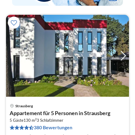
Strausberg
Pre
Appartement für 5 Personen in Strausberg
ab
2
6
5 Gäste
130 m
3
Schlafzimmer
380 Bewertungen
pr
Na