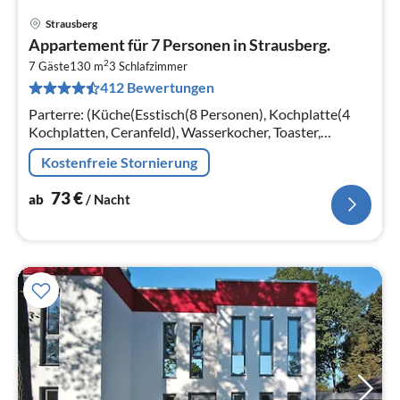
Strausberg
Pre
Appartement für 7 Personen in Strausberg.
ab
2
7
7 Gäste
130 m
3
Schlafzimmer
412 Bewertungen
pr
Na
Parterre: (Küche(Esstisch(8 Personen), Kochplatte(4
Kochplatten, Ceranfeld), Wasserkocher, Toaster,
Kaffeemaschine, Backofen, Mikrowelle, Spülmaschine,
Kostenfreie Stornierung
Kühl-/Gefrierkombination)
73
€
ab
/ Nacht