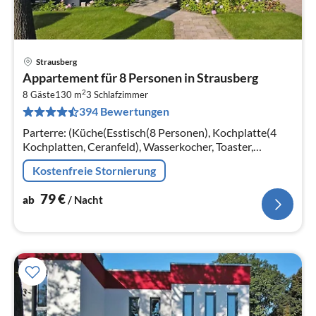
Strausberg
Pre
Appartement für 8 Personen in Strausberg
ab
2
7
8 Gäste
130 m
3
Schlafzimmer
394 Bewertungen
pr
Na
Parterre: (Küche(Esstisch(8 Personen), Kochplatte(4
Kochplatten, Ceranfeld), Wasserkocher, Toaster,
Kaffeemaschine, Backofen, Mikrowelle, Spülmaschine,
Kostenfreie Stornierung
Kühl-/Gefrierkombination)
79
€
ab
/ Nacht