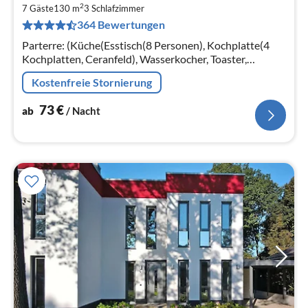
2
7
7 Gäste
130 m
3
Schlafzimmer
364 Bewertungen
pr
Na
Parterre: (Küche(Esstisch(8 Personen), Kochplatte(4
Kochplatten, Ceranfeld), Wasserkocher, Toaster,
Kaffeemaschine, Backofen, Mikrowelle, Spülmaschine,
Kostenfreie Stornierung
Kühl-/Gefrierkombination)
73
€
ab
/ Nacht