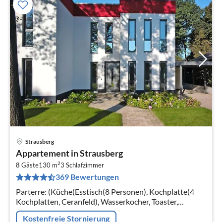
Strausberg
Pre
Appartement in Strausberg
ab
2
7
8 Gäste
130 m
3
Schlafzimmer
369 Bewertungen
pr
Na
Parterre: (Küche(Esstisch(8 Personen), Kochplatte(4
Kochplatten, Ceranfeld), Wasserkocher, Toaster,
Kaffeemaschine, Backofen, Mikrowelle, Spülmaschine,
Kostenfreie Stornierung
Kühl-/Gefrierkombination)