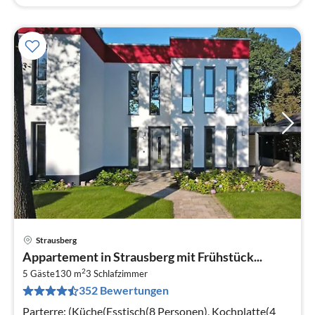
Strausberg
Pre
Appartement in Strausberg mit Frühstück...
ab
2
6
5 Gäste
130 m
3
Schlafzimmer
352 Bewertungen
pr
Na
Parterre: (Küche(Esstisch(8 Personen), Kochplatte(4