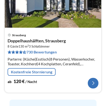
Strausberg
Pre
Doppelhaushälften, Strausberg
ab
2
1
8 Gäste
130 m
3
Schlafzimmer
730 Bewertungen
pr
Na
Parterre: (Küche(Esstisch(8 Personen), Wasserkocher,
Toaster, Kochherd(4 Kochplatten, Ceranfeld),
Kaffeemaschine, Backofen, Mikrowelle, Spülmaschine,
Kostenfreie Stornierung
Kühl-/Gefrierkombination)
120
€
ab
/ Nacht