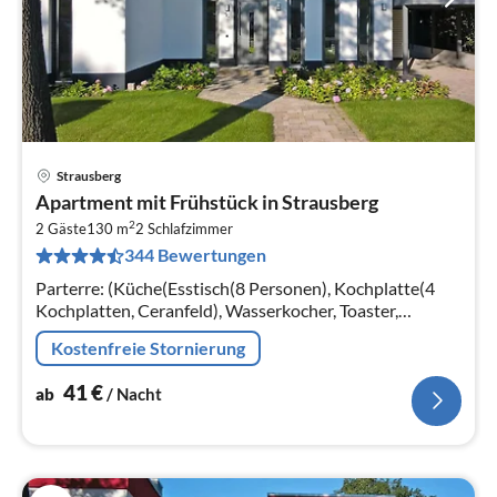
Strausberg
Pre
Apartment mit Frühstück in Strausberg
ab
2
4
2 Gäste
130 m
2
Schlafzimmer
344 Bewertungen
pr
Na
Parterre: (Küche(Esstisch(8 Personen), Kochplatte(4
Kochplatten, Ceranfeld), Wasserkocher, Toaster,
Kaffeemaschine, Backofen, Mikrowelle, Spülmaschine,
Kostenfreie Stornierung
Kühl-/Gefrierkombination)
41
€
ab
/ Nacht