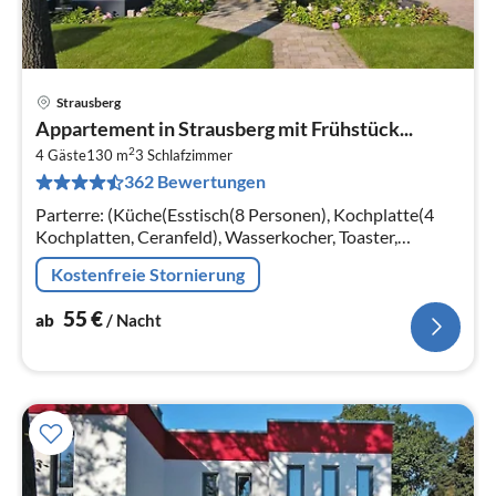
Strausberg
Pre
Appartement in Strausberg mit Frühstück...
ab
2
5
4 Gäste
130 m
3
Schlafzimmer
362 Bewertungen
pr
Na
Parterre: (Küche(Esstisch(8 Personen), Kochplatte(4
Kochplatten, Ceranfeld), Wasserkocher, Toaster,
Kaffeemaschine, Backofen, Mikrowelle, Spülmaschine,
Kostenfreie Stornierung
Kühl-/Gefrierkombination)
55
€
ab
/ Nacht