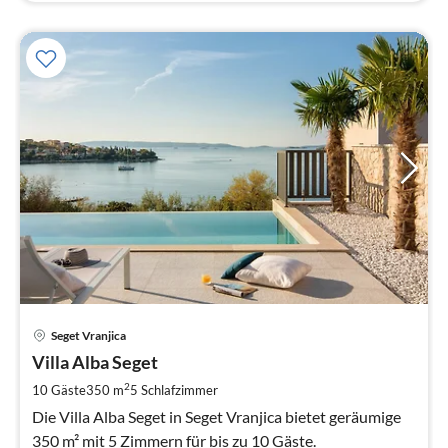
Pre
Seget Vranjica
ab
5
Villa Alba Seget
pr
2
10 Gäste
350 m
5
Schlafzimmer
Na
Die Villa Alba Seget in Seget Vranjica bietet geräumige
350 m² mit 5 Zimmern für bis zu 10 Gäste.