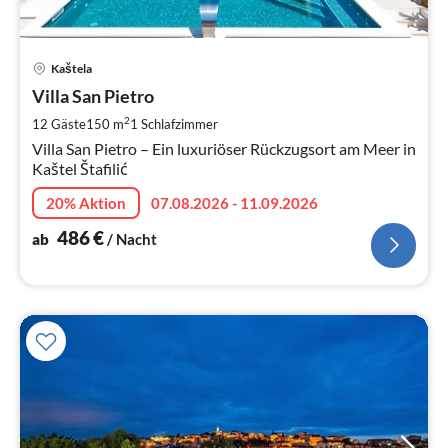
Pre
Kaštela
ab
4
Villa San Pietro
pr
2
12 Gäste
150 m
1
Schlafzimmer
Na
Villa San Pietro – Ein luxuriöser Rückzugsort am Meer in
Kaštel Štafilić
20% Aktion
07.08.2026 - 11.09.2026
486
€
ab
/ Nacht