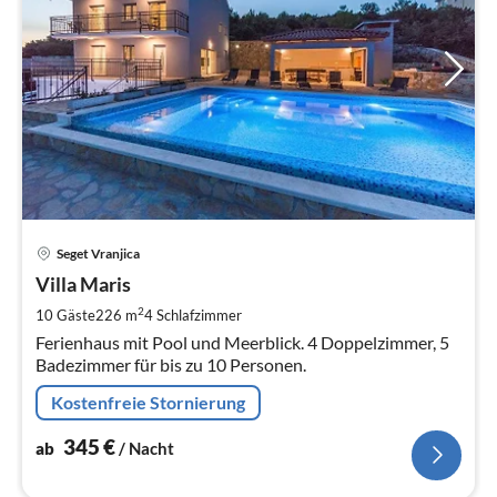
Pre
Seget Vranjica
ab
3
Villa Maris
pr
2
10 Gäste
226 m
4
Schlafzimmer
Na
Ferienhaus mit Pool und Meerblick. 4 Doppelzimmer, 5
Badezimmer für bis zu 10 Personen.
Kostenfreie Stornierung
345
€
ab
/ Nacht