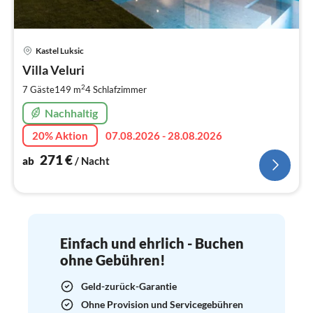
Pre
Kastel Luksic
ab
2
Villa Veluri
pr
2
7 Gäste
149 m
4
Schlafzimmer
Na
Nachhaltig
20% Aktion
07.08.2026 - 28.08.2026
271
€
ab
/ Nacht
Einfach und ehrlich - Buchen
ohne Gebühren!
Geld-zurück-Garantie
Ohne Provision und Servicegebühren