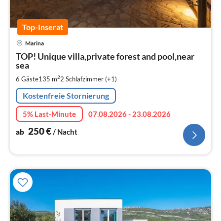
Top-Inserat
Pre
Marina
ab
2
TOP! Unique villa,private forest and pool,near
sea
pr
Na
2
6 Gäste
135 m
2
Schlafzimmer (+1)
Kostenfreie Stornierung
5% Last-Minute
07.08.2026 - 23.08.2026
250
€
ab
/ Nacht