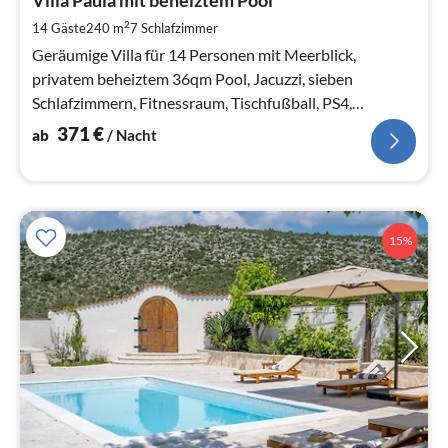
3
pr
2
14 Gäste
240 m
7
Schlafzimmer
Na
Geräumige Villa für 14 Personen mit Meerblick,
privatem beheiztem 36qm Pool, Jacuzzi, sieben
Schlafzimmern, Fitnessraum, Tischfußball, PS4,
Sommerküche, kostenlosem WLAN
371
€
ab
/ Nacht
15%