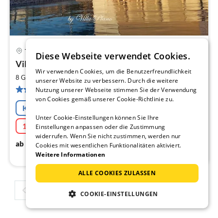
Trogir
Diese Webseite verwendet Cookies.
Pre
Villa Plano
ab
Wir verwenden Cookies, um die Benutzerfreundlichkeit
3
2
8 Gäste
225 m
4
Schlafzimmer
unserer Website zu verbessern. Durch die weitere
pr
4 Bewertungen
Nutzung unserer Webseite stimmen Sie der Verwendung
Na
von Cookies gemäß unserer Cookie-Richtlinie zu.
Kostenfreie Stornierung
Unter Cookie-Einstellungen können Sie Ihre
10% Frühbucher
14.09.2026 - 08.08.2028
Einstellungen anpassen oder die Zustimmung
widerrufen. Wenn Sie nicht zustimmen, werden nur
349
€
ab
/ Nacht
Cookies mit wesentlichen Funktionalitäten aktiviert.
Weitere Informationen
ALLE COOKIES ZULASSEN
1
2
3
4
COOKIE-EINSTELLUNGEN