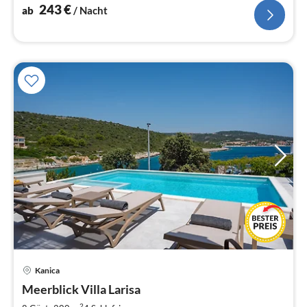
243
€
ab
/ Nacht
Pre
Kanica
ab
2
Meerblick Villa Larisa
pr
2