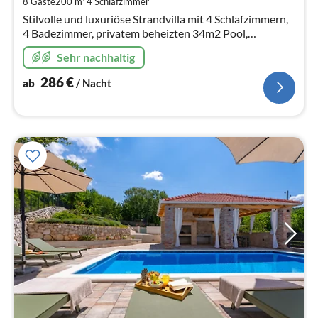
8 Gäste
200 m
4
Schlafzimmer
Na
Stilvolle und luxuriöse Strandvilla mit 4 Schlafzimmern,
4 Badezimmer, privatem beheizten 34m2 Pool,
Whirlpool, hochwertig möbliertes Anwesen mit
Sehr nachhaltig
Meerblick
286
€
ab
/ Nacht