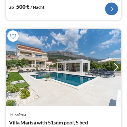
500
€
ab
/ Nacht
Pre
Kaštela
ab
3
Villa Marisa with 51sqm pool, 5 bed