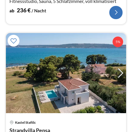
Fitnessstudio, Sauna, 5 Schlafzimmer, voll klimatisiert
236
€
ab
/ Nacht
5%
Pre
Kastel Stafilic
ab
2
Strandvilla Pensa