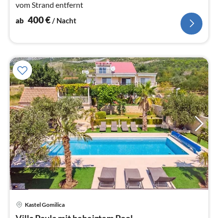
vom Strand entfernt
400
€
ab
/ Nacht
Pre
Kastel Gomilica
ab
Villa Paula mit beheiztem Pool