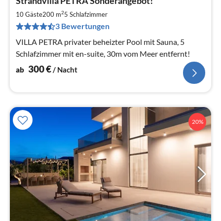
Strandvilla PETRA Sonderangebot!
ab
3
2
10 Gäste
200 m
5
Schlafzimmer
pr
3 Bewertungen
Na
VILLA PETRA privater beheizter Pool mit Sauna, 5
Schlafzimmer mit en-suite, 30m vom Meer entfernt!
300
€
ab
/ Nacht
20%