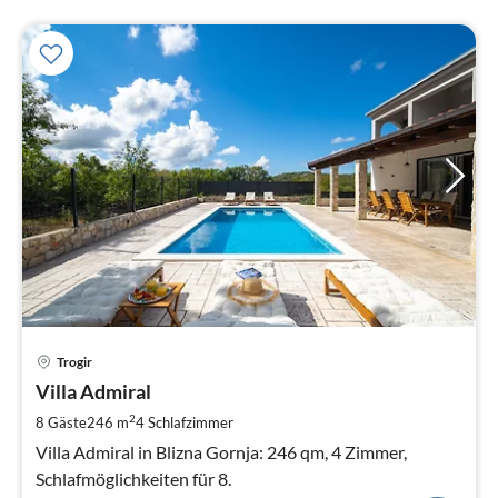
Pre
Trogir
ab
2
Villa Admiral
pr
2
8 Gäste
246 m
4
Schlafzimmer
Na
Villa Admiral in Blizna Gornja: 246 qm, 4 Zimmer,
Schlafmöglichkeiten für 8.