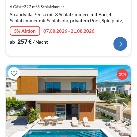
pr
2
6 Gäste
227 m
3
Schlafzimmer
Na
Strandvilla Pensa mit 3 Schlafzimmern mit Bad, 4.
Schlafzimmer mit Schlafsofa, privatem Pool, Spielplatz,
6+2 Personen.
5% Aktion
07.08.2026 - 21.08.2026
257
€
ab
/ Nacht
20%