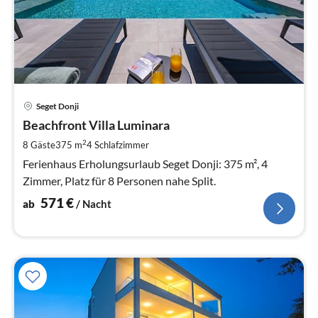
Pre
Seget Donji
ab
5
Beachfront Villa Luminara
pr
2
8 Gäste
375 m
4
Schlafzimmer
Na
Ferienhaus Erholungsurlaub Seget Donji: 375 m², 4
Zimmer, Platz für 8 Personen nahe Split.
571
€
ab
/ Nacht