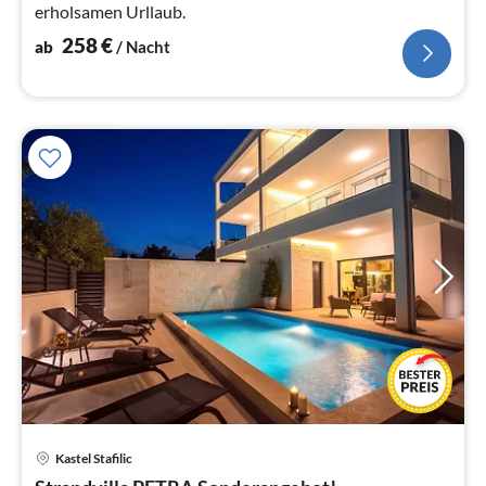
erholsamen Urllaub.
258
€
ab
/ Nacht
Kastel Stafilic
Pre