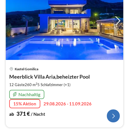
Pre
Kastel Gomilica
ab
3
Meerblick Villa Aria,beheizter Pool
pr
2
12 Gäste
260 m
5
Schlafzimmer (+1)
Na
Nachhaltig
15% Aktion
29.08.2026 - 11.09.2026
371
€
ab
/ Nacht