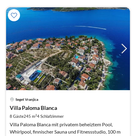
Pre
Seget Vranjica
ab
4
Villa Paloma Blanca
pr
2
8 Gäste
245 m
4
Schlafzimmer
Na
Villa Paloma Blanca mit privatem beheiztem Pool,
Whirlpool, finnischer Sauna und Fitnessstudio, 100 m