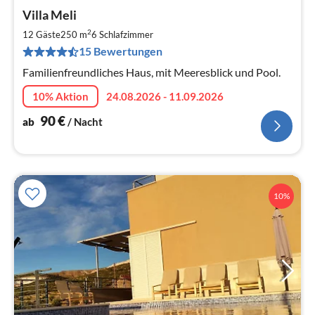
Pre
Villa Meli
ab
9
2
12 Gäste
250 m
6
Schlafzimmer
pr
15 Bewertungen
Na
Familienfreundliches Haus, mit Meeresblick und Pool.
10% Aktion
24.08.2026 - 11.09.2026
90
€
ab
/ Nacht
10%