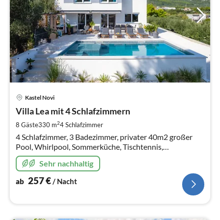
Pre
Kastel Novi
ab
2
Villa Lea mit 4 Schlafzimmern
pr
2
8 Gäste
330 m
4
Schlafzimmer
Na
4 Schlafzimmer, 3 Badezimmer, privater 40m2 großer
Pool, Whirlpool, Sommerküche, Tischtennis,
Tischfußball, absolute Privatsphäre, nur 2 km vom
Sehr nachhaltig
Strand entfernt
257
€
ab
/ Nacht