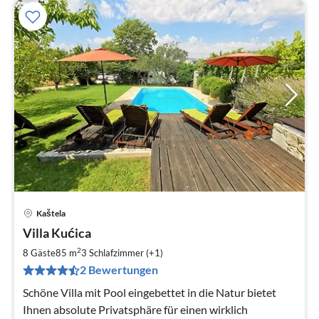
Kaštela
Pre
Villa Kućica
ab
2
2
8 Gäste
85 m
3
Schlafzimmer (+1)
pr
2 Bewertungen
Na
Schöne Villa mit Pool eingebettet in die Natur bietet
Ihnen absolute Privatsphäre für einen wirklich