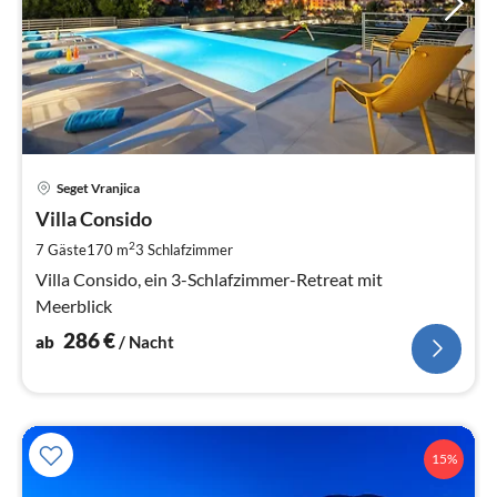
Pre
Seget Vranjica
ab
2
Villa Consido
pr
2
7 Gäste
170 m
3
Schlafzimmer
Na
Villa Consido, ein 3-Schlafzimmer-Retreat mit
Meerblick
286
€
ab
/ Nacht
15%