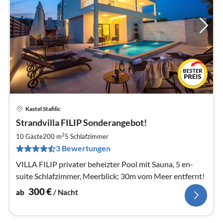
Kastel Stafilic
Pre
Strandvilla FILIP Sonderangebot!
ab
3
2
10 Gäste
200 m
5
Schlafzimmer
pr
3 Bewertungen
Na
VILLA FILIP privater beheizter Pool mit Sauna, 5 en-
suite Schlafzimmer, Meerblick; 30m vom Meer entfernt!
300
€
ab
/ Nacht