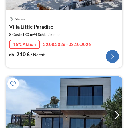
Pre
Marina
ab
2
Villa Little Paradise
pr
2
8 Gäste
130 m
4
Schlafzimmer
Na
15% Aktion
22.08.2026 - 03.10.2026
210
€
ab
/ Nacht