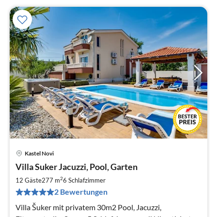
Kastel Novi
Pre
Villa Suker Jacuzzi, Pool, Garten
ab
2
2
12 Gäste
277 m
6
Schlafzimmer
pr
2 Bewertungen
Na
Villa Šuker mit privatem 30m2 Pool, Jacuzzi,