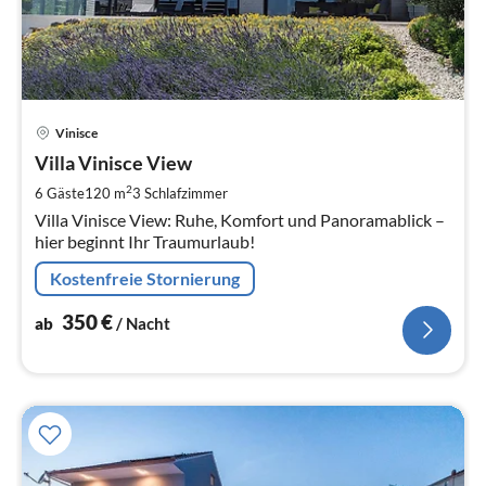
Pre
Vinisce
ab
3
Villa Vinisce View
pr
2
6 Gäste
120 m
3
Schlafzimmer
Na
Villa Vinisce View: Ruhe, Komfort und Panoramablick –
hier beginnt Ihr Traumurlaub!
Kostenfreie Stornierung
350
€
ab
/ Nacht