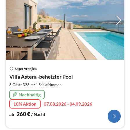
Pre
Seget Vranjica
ab
2
Villa Astera -beheizter Pool
pr
2
8 Gäste
328 m
4
Schlafzimmer
Na
Nachhaltig
10% Aktion
07.08.2026 - 04.09.2026
260
€
ab
/ Nacht