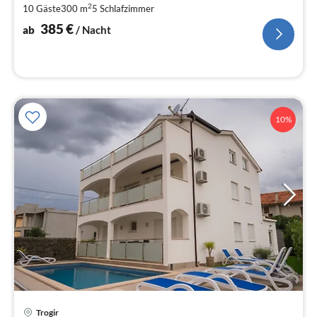
pr
2
10 Gäste
300 m
5
Schlafzimmer
Na
385
€
ab
/ Nacht
10%
Trogir