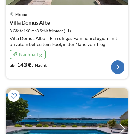
Pre
Marina
ab
1
Villa Domus Alba
pr
2
8 Gäste
160 m
3
Schlafzimmer (+1)
Na
Villa Domus Alba – Ein ruhiges Familienrefugium mit
privatem beheiztem Pool, in der Nähe von Trogir
Nachhaltig
143
€
ab
/ Nacht