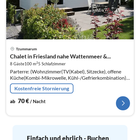
Pre
Tzummarum
ab
Chalet in Friesland nahe Wattenmeer &...
7
2
8 Gäste
100 m
5
Schlafzimmer
pr
Parterre: (Wohnzimmer(TV(Kabel), Sitzecke), offene
Na
Küche(Kombi-Mikrowelle, Kühl-/Gefrierkombination),
Schlafzimmer(Doppelbett, TV),
Kostenfreie Stornierung
Schlafzimmer(Etagenbett)
70
€
ab
/ Nacht
Einfach und ehrlich - Buchen