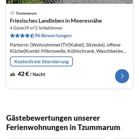
Tzummarum
Pre
Friesisches Landleben in Meeresnähe
ab
2
4
4 Gäste
39 m
2
Schlafzimmer
96 Bewertungen
pr
Na
Parterre: (Wohnzimmer(TV(Kabel), Sitzecke), offene
Küche(Kombi-Mikrowelle, Kühlschrank, Waschbecken),
Schlafzimmer(Doppelbett), Badezimmer(Dusche,
Kostenfreie Stornierung
Waschbecken, Toilette))
42
€
ab
/ Nacht
Gästebewertungen unserer
Ferienwohnungen in Tzummarum