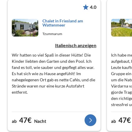
4.0
Chalet in Friesland am
Wattenmeer
Tzummarum
Italienisch anzeigen
Wir hatten so viel Spaß in dieser Hütte! Die
Ich habe m
Kinder liebten den Garten und den Pool. Ich
aufgebaut,
fand es toll, wie sauber und gepflegt alles war.
Leute kauft
Es hat sich wie zu Hause angefühlt! Im
Gruppe ein 
nahegelegenen Ort gab es nette Cafés, und die
um die Natu
Strände waren nur eine kurze Autofahrt
Värdarna va
entfernt.
gjorde Trag
den richtig
stressfrei 
47€
47€
ab
Nacht
ab