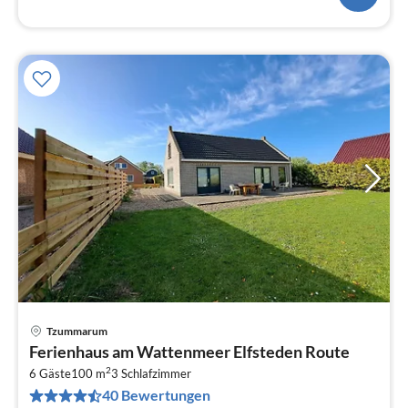
Tzummarum
Pre
Ferienhaus am Wattenmeer Elfsteden Route
ab
2
5
6 Gäste
100 m
3
Schlafzimmer
40 Bewertungen
pr