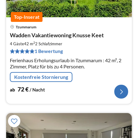
Top-Inserat
Tzummarum
Pre
Wadden Vakantiewoning Knusse Keet
ab
7
2
4 Gäste
42 m
2
Schlafzimmer
pr
1 Bewertung
Na
Ferienhaus Erholungsurlaub in Tzummarum : 42 m², 2
Zimmer, Platz für bis zu 4 Personen.
Kostenfreie Stornierung
72
€
ab
/ Nacht