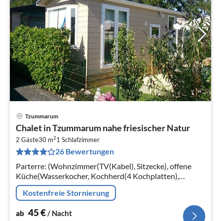
Tzummarum
Pre
Chalet in Tzummarum nahe friesischer Natur
ab
2
4
2 Gäste
30 m
1
Schlafzimmer
26 Bewertungen
pr
Na
Parterre: (Wohnzimmer(TV(Kabel), Sitzecke), offene
Küche(Wasserkocher, Kochherd(4 Kochplatten),
Kaffeemaschine(Filter), Backofen, Kühlschrank),
Kostenfreie Stornierung
Schlafzimmer(Doppelbett)
45
€
ab
/ Nacht