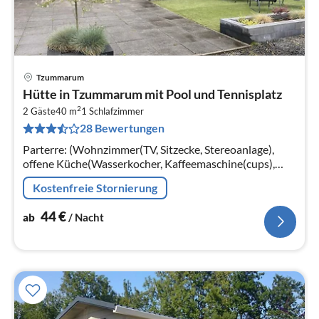
Tzummarum
Pre
Hütte in Tzummarum mit Pool und Tennisplatz
ab
2
4
2 Gäste
40 m
1
Schlafzimmer
28 Bewertungen
pr
Na
Parterre: (Wohnzimmer(TV, Sitzecke, Stereoanlage),
offene Küche(Wasserkocher, Kaffeemaschine(cups),
Kombi-Mikrowelle, Kühlschrank),
Kostenfreie Stornierung
Schlafzimmer(Doppelbett)
44
€
ab
/ Nacht