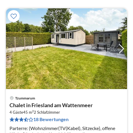
Tzummarum
Pre
Chalet in Friesland am Wattenmeer
ab
2
4
4 Gäste
45 m
2
Schlafzimmer
18 Bewertungen
pr
Na
Parterre: (Wohnzimmer(TV(Kabel), Sitzecke), offene