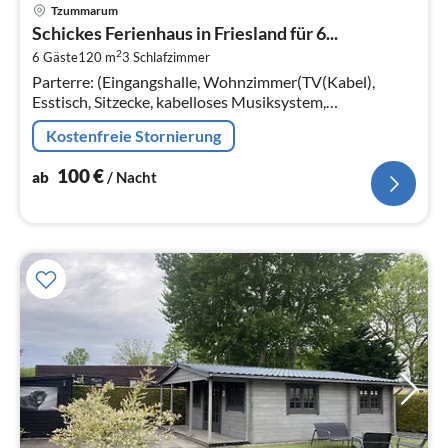
Pre
Tzummarum
ab
Schickes Ferienhaus in Friesland für 6...
1
2
6 Gäste
120 m
3
Schlafzimmer
pr
Parterre: (Eingangshalle, Wohnzimmer(TV(Kabel),
Na
Esstisch, Sitzecke, kabelloses Musiksystem,
streamingservice)
Kostenfreie Stornierung
100
€
ab
/ Nacht