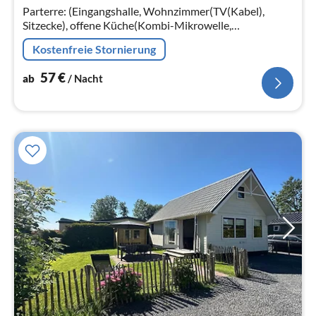
Na
Parterre: (Eingangshalle, Wohnzimmer(TV(Kabel),
Sitzecke), offene Küche(Kombi-Mikrowelle,
Kühl-/Gefrierkombination), Schlafzimmer(Doppelbett,
Kostenfreie Stornierung
Spülmaschine)
57
€
ab
/ Nacht