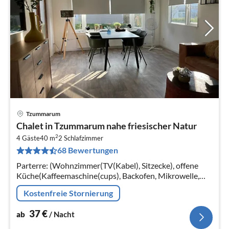
Tzummarum
Pre
Chalet in Tzummarum nahe friesischer Natur
ab
2
3
4 Gäste
40 m
2
Schlafzimmer
68 Bewertungen
pr
Na
Parterre: (Wohnzimmer(TV(Kabel), Sitzecke), offene
Küche(Kaffeemaschine(cups), Backofen, Mikrowelle,
Kühlschrank(+ Gefrierfach)), Schlafzimmer(Doppelbett),
Kostenfreie Stornierung
Schlafzimmer(Etagenbett)
37
€
ab
/ Nacht