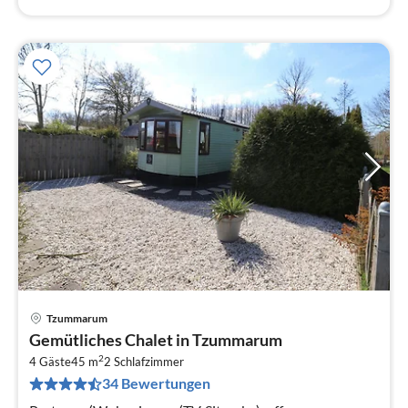
Tzummarum
Pre
Gemütliches Chalet in Tzummarum
ab
2
4
4 Gäste
45 m
2
Schlafzimmer
34 Bewertungen
pr
Na