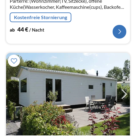
Parterre: (Wohnzimmer(TV, Sitzecke), offene
Küche(Wasserkocher, Kaffeemaschine(cups), Backofen,
Kombi-Mikrowelle, Kühl-/Gefrierkombination),
Kostenfreie Stornierung
Schlafzimmer(Doppelbett)
44
€
ab
/ Nacht