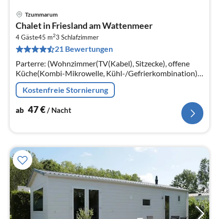
Tzummarum
Pre
Chalet in Friesland am Wattenmeer
ab
2
4
4 Gäste
45 m
3
Schlafzimmer
21 Bewertungen
pr
Na
Parterre: (Wohnzimmer(TV(Kabel), Sitzecke), offene
Küche(Kombi-Mikrowelle, Kühl-/Gefrierkombination),
Schlafzimmer(Doppelbett, TV),
Kostenfreie Stornierung
Schlafzimmer(Etagenbett)
47
€
ab
/ Nacht