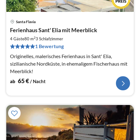
Santa Flavia
Pre
Ferienhaus Sant' Elia mit Meerblick
ab
6
2
4 Gäste
80 m
3
Schlafzimmer
pr
1 Bewertung
Na
Originelles, malerisches Ferienhaus in Sant' Elia,
sizilianische Nordküste, in ehemaligem Fischerhaus mit
Meerblick!
65
€
ab
/ Nacht