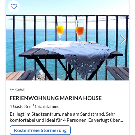
Pre
Cefalù
ab
1
FERIENWOHNUNG MARINA HOUSE
pr
2
4 Gäste
55 m
1
Schlafzimmer
Na
Es liegt im Stadtzentrum, nahe am Sandstrand. Sehr
komfortabel und ideal für 4 Personen. Es verfügt über
einen großen Balkon am Meer: Fantastisch für Ihre
Kostenfreie Stornierung
romantischen Abende.