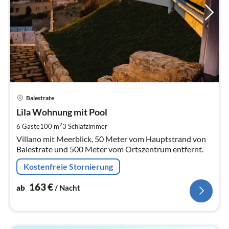
Pre
Balestrate
ab
1
Lila Wohnung mit Pool
pr
2
6 Gäste
100 m
3
Schlafzimmer
Na
Villano mit Meerblick, 50 Meter vom Hauptstrand von
Balestrate und 500 Meter vom Ortszentrum entfernt.
Kostenfreie Stornierung
163
€
ab
/ Nacht