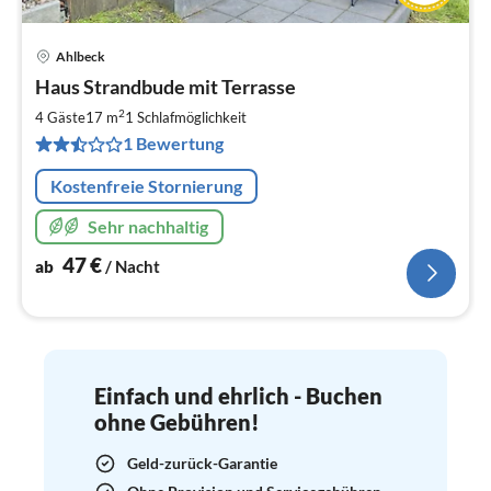
Ahlbeck
Pre
Haus Strandbude mit Terrasse
ab
4
2
4 Gäste
17 m
1
Schlafmöglichkeit
pr
1 Bewertung
Na
Kostenfreie Stornierung
Sehr nachhaltig
47
€
ab
/ Nacht
Einfach und ehrlich - Buchen
ohne Gebühren!
Geld-zurück-Garantie