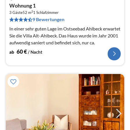
Pre
Wohnung 1
ab
2
6
3 Gäste
52 m
1
Schlafzimmer
9 Bewertungen
pr
Na
In einer sehr guten Lage im Ostseebad Ahlbeck erwartet
Sie die Villa Alt-Ahlbeck. Das Haus wurde im Jahr 2001
aufwendig saniert und befindet sich, nur ca.
60
€
ab
/ Nacht