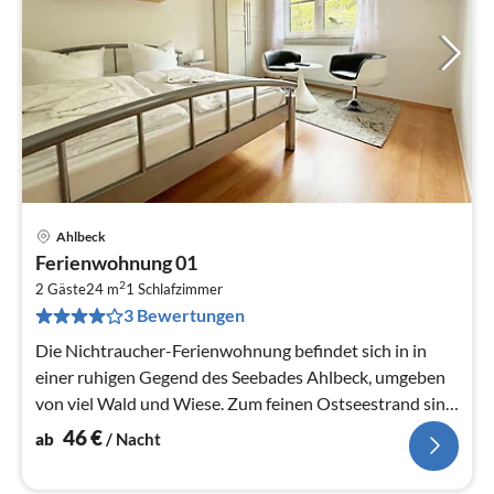
Ahlbeck
Pre
Ferienwohnung 01
ab
2
4
2 Gäste
24 m
1
Schlafzimmer
3 Bewertungen
pr
Na
Die Nichtraucher-Ferienwohnung befindet sich in in
einer ruhigen Gegend des Seebades Ahlbeck, umgeben
von viel Wald und Wiese. Zum feinen Ostseestrand sind
es ca 15 Gehminuten.
46
€
ab
/ Nacht