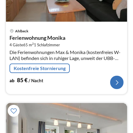
Pre
Ahlbeck
ab
Ferienwohnung Monika
8
2
4 Gäste
65 m
1
Schlafzimmer
pr
Die Ferienwohnungen Max & Monika (kostenfreies W-
Na
LAN) befinden sich in ruhiger Lage, unweit der UBB-
Haltestelle Ahlbeck-Ostseetherme, in einem privat
Kostenfreie Stornierung
geführten Doppelhaus im...
85
€
ab
/ Nacht