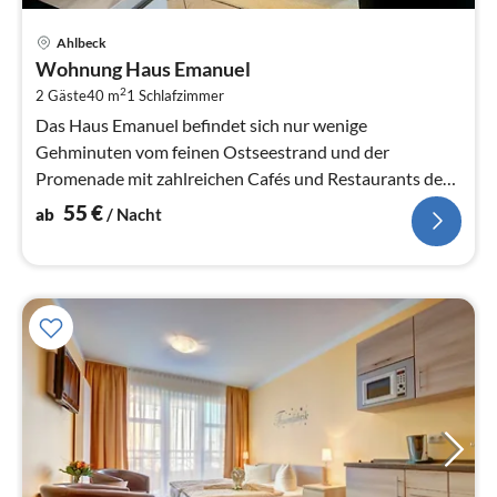
Pre
Ahlbeck
ab
Wohnung Haus Emanuel
5
2
2 Gäste
40 m
1
Schlafzimmer
pr
Na
Das Haus Emanuel befindet sich nur wenige
Gehminuten vom feinen Ostseestrand und der
Promenade mit zahlreichen Cafés und Restaurants des
Seebads Ahlbeck entfernt.
55
€
ab
/ Nacht