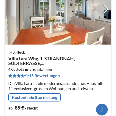
Ahlbeck
Pre
Villa Lara Whg. 1, STRANDNAH,
ab
SÜDTERRASSE,...
8
2
4 Gäste
65 m
2
Schlafzimmer
pr
15 Bewertungen
Na
Die Villa Lara ist ein modernes, strandnahes Haus mit
11 exclusiven, grossen Wohnungen und teiweise
Seeblick. Baujahr 2013.
Kostenfreie Stornierung
89
€
ab
/ Nacht