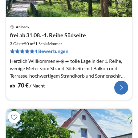
Ahlbeck
Pre
frei ab 31.08. -1. Reihe Südseite
ab
7
2
3 Gäste
50 m
1
Schlafzimmer
pr
4 Bewertungen
Na
Herzlich Willkommen☀️☀️☀️ tolle Lage in der 1. Reihe,
wenige Meter vom Strand, Südseite mit Balkon und
Terrasse, hochwertigem Strandkorb und Sonnenschirm,
privater Gastgeber
70
€
ab
/ Nacht