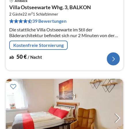
Ahlbeck
Pre
Villa Ostseewarte Whg. 3, BALKON
ab
2
5
2 Gäste
22 m
1
Schlafzimmer
39 Bewertungen
pr
Na
Die stattliche Villa Ostseewarte im Stil der
Bäderarchitektur befindet sich nur 2 Minuten von der
Strandpromenade des Seebades Ahlbeck entfernt.
Kostenfreie Stornierung
50
€
ab
/ Nacht