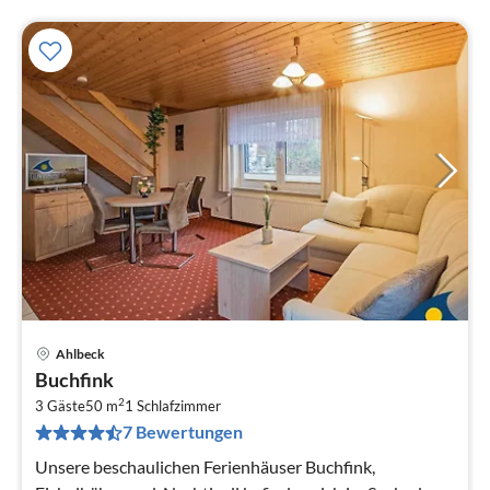
Ahlbeck
Pre
Buchfink
ab
2
6
3 Gäste
50 m
1
Schlafzimmer
7 Bewertungen
pr
Na
Unsere beschaulichen Ferienhäuser Buchfink,