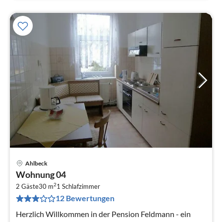
Ahlbeck
Pre
Wohnung 04
ab
2
1
2 Gäste
30 m
1
Schlafzimmer
12 Bewertungen
pr
Na
Herzlich Willkommen in der Pension Feldmann - ein