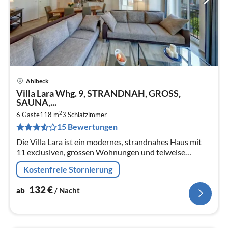
Ahlbeck
Pre
Villa Lara Whg. 9, STRANDNAH, GROSS,
ab
SAUNA,...
1
2
6 Gäste
118 m
3
Schlafzimmer
pr
15 Bewertungen
Na
Die Villa Lara ist ein modernes, strandnahes Haus mit
11 exclusiven, grossen Wohnungen und teiweise
Seeblick. Baujahr 2013.
Kostenfreie Stornierung
132
€
ab
/ Nacht