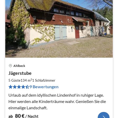
Ahlbeck
Pre
Jägerstube
ab
8
2
5 Gäste
134 m
1
Schlafzimmer
pr
9 Bewertungen
Na
Urlaub auf dem idyllischen Lindenhof in ruhiger Lage.
Hier werden alle Kinderträume wahr. Genießen Sie die
einmalige Landschaft.
80
€
ab
/ Nacht