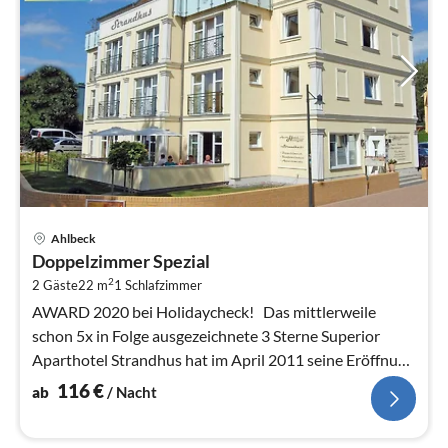
Pre
Ahlbeck
ab
Doppelzimmer Spezial
1
2
2 Gäste
22 m
1
Schlafzimmer
pr
Na
AWARD 2020 bei Holidaycheck! Das mittlerweile
schon 5x in Folge ausgezeichnete 3 Sterne Superior
Aparthotel Strandhus hat im April 2011 seine Eröffnung
gefeiert.
116
€
ab
/ Nacht