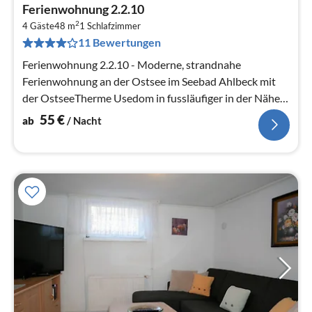
Pre
Ferienwohnung 2.2.10
ab
2
5
4 Gäste
48 m
1
Schlafzimmer
11 Bewertungen
pr
Na
Ferienwohnung 2.2.10 - Moderne, strandnahe
Ferienwohnung an der Ostsee im Seebad Ahlbeck mit
der OstseeTherme Usedom in fussläufiger in der Nähe
Ein direkter Strandaufgang ...
55
€
ab
/ Nacht