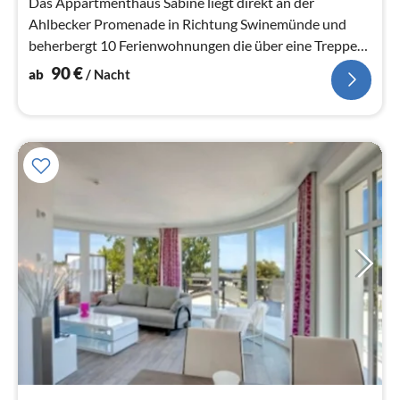
Das Appartmenthaus Sabine liegt direkt an der
Ahlbecker Promenade in Richtung Swinemünde und
beherbergt 10 Ferienwohnungen die über eine Treppe
ereichbar sind.
90
€
ab
/ Nacht