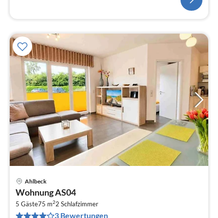
Ahlbeck
Pre
Wohnung AS04
ab
2
5
5 Gäste
75 m
2
Schlafzimmer
3 Bewertungen
pr