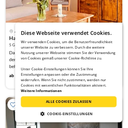
Pre
Ahlbeck
Diese Webseite verwendet Cookies.
ab
Haus Sabine App. Lido
8
Wir verwenden Cookies, um die Benutzerfreundlichkeit
2
5 Gäste
80 m
2
Schlafzimmer
pr
unserer Website zu verbessern. Durch die weitere
Na
Das Appartmenthaus Sabine ist Ferienhaus direkt an
Nutzung unserer Webseite stimmen Sie der Verwendung
von Cookies gemäß unserer Cookie-Richtlinie zu.
der Ahlbecker Promenade in Richtung Swinemünde und
beherbergt 10 Ferienwohnungen.
Unter Cookie-Einstellungen können Sie Ihre
80
€
Einstellungen anpassen oder die Zustimmung
ab
/ Nacht
widerrufen. Wenn Sie nicht zustimmen, werden nur
Cookies mit wesentlichen Funktionalitäten aktiviert.
Weitere Informationen
ALLE COOKIES ZULASSEN
COOKIE-EINSTELLUNGEN