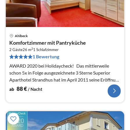
Ahlbeck
Pre
Komfortzimmer mit Pantryküche
ab
2
8
2 Gäste
26 m
1
Schlafzimmer
1 Bewertung
pr
Na
AWARD 2020 bei Holidaycheck! Das mittlerweile
schon 5x in Folge ausgezeichnete 3 Sterne Superior
Aparthotel Strandhus hat im April 2011 seine Eröffnung
gefeiert.
88
€
ab
/ Nacht