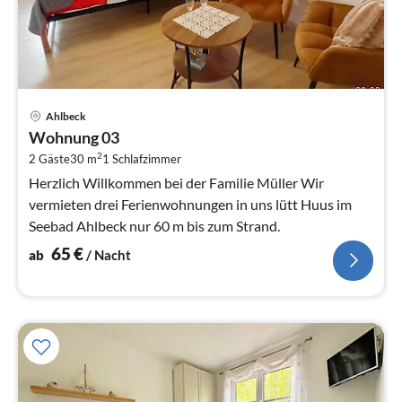
Pre
Ahlbeck
ab
Wohnung 03
6
2
2 Gäste
30 m
1
Schlafzimmer
pr
Na
Herzlich Willkommen bei der Familie Müller Wir
vermieten drei Ferienwohnungen in uns lütt Huus im
Seebad Ahlbeck nur 60 m bis zum Strand.
65
€
ab
/ Nacht