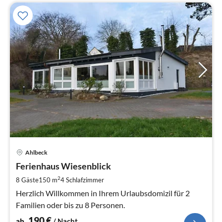
Pre
Ahlbeck
ab
1
Ferienhaus Wiesenblick
pr
2
8 Gäste
150 m
4
Schlafzimmer
Na
Herzlich Willkommen in Ihrem Urlaubsdomizil für 2
Familien oder bis zu 8 Personen.
190
€
ab
/ Nacht