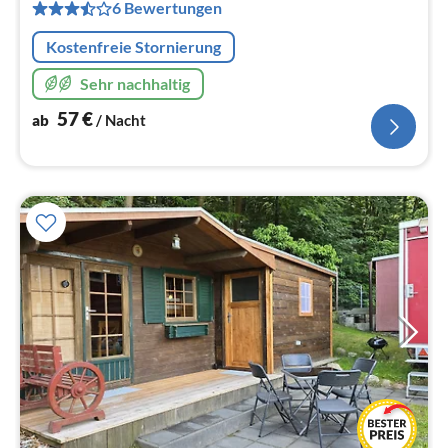
pr
6 Bewertungen
Na
Kostenfreie Stornierung
Sehr nachhaltig
57
€
ab
/ Nacht