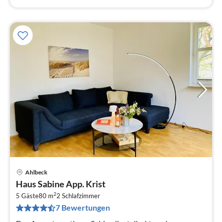
Ahlbeck
Pre
Haus Sabine App. Krist
ab
2
9
5 Gäste
80 m
2
Schlafzimmer
7 Bewertungen
pr
Na