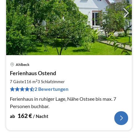
Ahlbeck
Pre
Ferienhaus Ostend
ab
1
2
7 Gäste
116 m
3
Schlafzimmer
pr
2 Bewertungen
Na
Ferienhaus in ruhiger Lage, Nähe Ostsee bis max. 7
Personen buchbar.
162
€
ab
/ Nacht