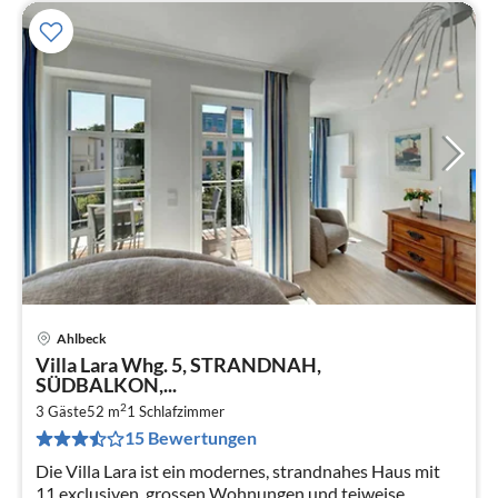
Ahlbeck
Pre
Villa Lara Whg. 5, STRANDNAH,
ab
SÜDBALKON,...
7
2
3 Gäste
52 m
1
Schlafzimmer
pr
15 Bewertungen
Na
Die Villa Lara ist ein modernes, strandnahes Haus mit
11 exclusiven, grossen Wohnungen und teiweise