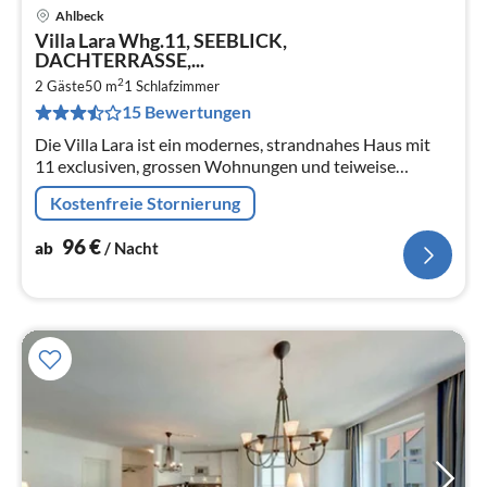
Ahlbeck
Pre
Villa Lara Whg.11, SEEBLICK,
ab
DACHTERRASSE,...
9
2
2 Gäste
50 m
1
Schlafzimmer
pr
15 Bewertungen
Na
Die Villa Lara ist ein modernes, strandnahes Haus mit
11 exclusiven, grossen Wohnungen und teiweise
Seeblick. Baujahr 2013.
Kostenfreie Stornierung
96
€
ab
/ Nacht