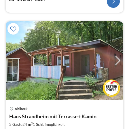
Ahlbeck
Pre
Haus Strandheim mit Terrasse+ Kamin
ab
5
2
3 Gäste
24 m
1
Schlafmöglichkeit