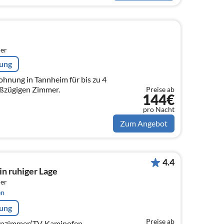
er
rung
hnung in Tannheim für bis zu 4
ßzügigen Zimmer.
Preise ab
144€
pro Nacht
Zum Angebot
4.4
in ruhiger Lage
er
en
rung
Preise ab
hnzimmer(TV, Kaminofen,