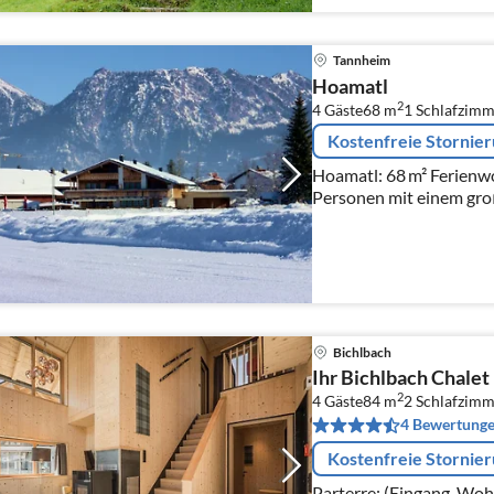
Tannheim
Hoamatl
2
4 Gäste
68 m
1
Schlafzimm
Kostenfreie Stornie
Hoamatl: 68 m² Ferienwo
Personen mit einem gro
Bichlbach
Ihr Bichlbach Chalet 
2
4 Gäste
84 m
2
Schlafzimm
4 Bewertung
Kostenfreie Stornie
Parterre: (Eingang, Wo