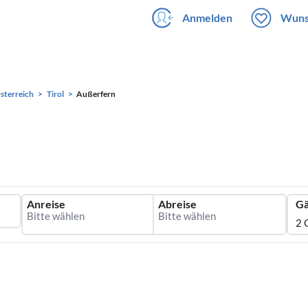
Anmelden
Wuns
sterreich
Tirol
Außerfern
Anreise
Abreise
Gä
2 