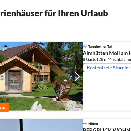
ienhäuser für Ihren Urlaub
Tannheimer Tal
Almhütten Moll am 
2
8 Gäste
128 m
4
Schlafzi
Kostenfreie Stornie
rat
Höfen
BERGBLICK,WOHNZI