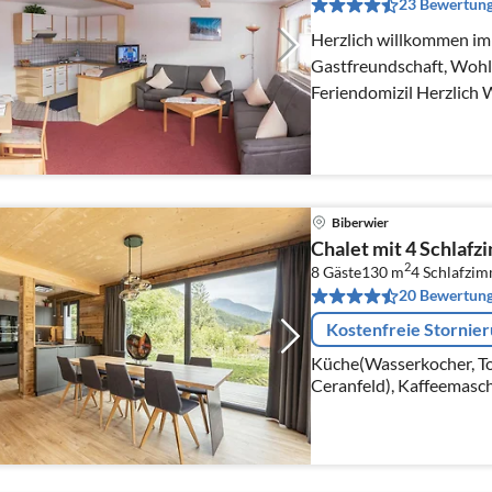
23 Bewertun
Herzlich willkommen im BergQuell Herzl
Gastfreundschaft, Wohl
Feriendomizil
Biberwier
Chalet mit 4 Schlaf
2
8 Gäste
130 m
4
Schlafzi
20 Bewertun
Kostenfreie Stornie
Küche(Wasserkocher, To
Ceranfeld), Kaffeemaschi
Mikrowelle, Spülmaschi
Tiefkühlschrank)