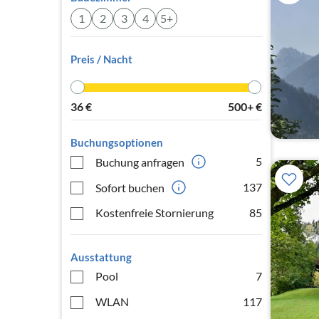
1
2
3
4
5+
Preis / Nacht
36
€
500+
€
Buchungsoptionen
5
Buchung anfragen
137
Sofort buchen
Kostenfreie Stornierung
85
Ausstattung
Pool
7
WLAN
117