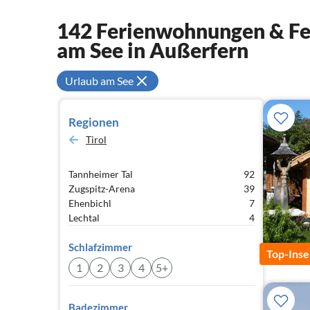
142 Ferienwohnungen & Fer
am See in Außerfern
Urlaub am See
Regionen
Tirol
Tannheimer Tal
92
Zugspitz-Arena
39
Ehenbichl
7
Lechtal
4
Schlafzimmer
Top-Inse
1
2
3
4
5+
Badezimmer