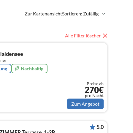
Zur Kartenansicht
Sortieren: Zufällig
Alle Filter löschen
Haldensee
mmer
rung
Nachhaltig
Preise ab
270€
pro Nacht
Zum Angebot
5.0
MMER,Terrasse, 1-2P