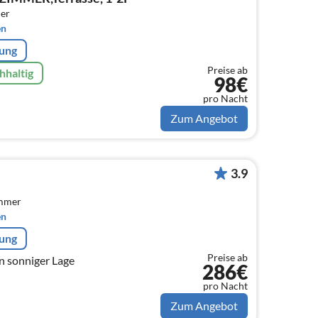
er
en
rung
Preise ab
hhaltig
98€
pro Nacht
Zum Angebot
3.9
immer
en
rung
Preise ab
in sonniger Lage
286€
pro Nacht
Zum Angebot