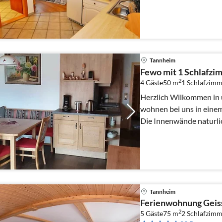
Tannheim
Fewo mit 1 Schlafzi
2
4 Gäste
50 m
1
Schlafzimm
Herzlich Wilkommen in 
wohnen bei uns in eine
Die Innenwände naturlich
Tannheim
Ferienwohnung Geis
2
5 Gäste
75 m
2
Schlafzimm