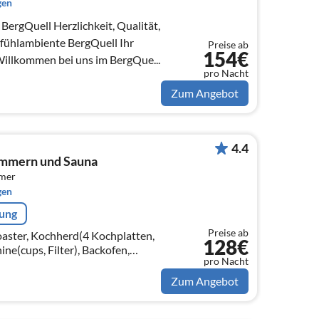
gen
ichkeit, Qualität,
fühlambiente BergQuell Ihr
Preise ab
154€
 Herzlich Willkommen bei uns im BergQue...
pro Nacht
Zum Angebot
4.4
zimmern und Sauna
mmer
gen
rung
Preise ab
aster, Kochherd(4 Kochplatten,
128€
ne(cups, Filter), Backofen,
pro Nacht
ne, Kühlschrank,
Zum Angebot