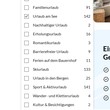
Familienurlaub
91
Urlaub am See
142
Nachhaltiger Urlaub
2
Erholungsurlaub
16
Romantikurlaub
3
Ei
Barrierefreier Urlaub
9
G
Ferien auf dem Bauernhof
11
Skiurlaub
133
Urlaub in den Bergen
25
Sport & Aktivurlaub
141
Wander- und Kletterurlaub
4
Kultur & Besichtigungen
2