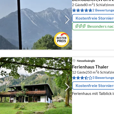
2
2 Gäste
80 m
1
Schlafzimm
2 Bewertung
Kostenfreie Stornie
Besonders nac
Nesselwängle
Ferienhaus Thaler
2
12 Gäste
250 m
6
Schlafz
3 Bewertung
Kostenfreie Stornie
Ferienhaus mit Talblick 