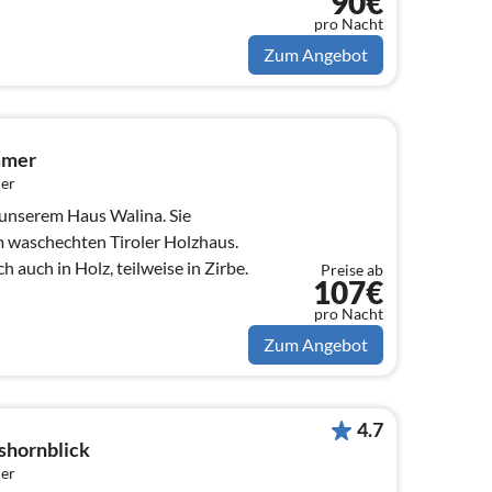
90€
pro Nacht
Zum Angebot
mmer
er
unserem Haus Walina. Sie
m waschechten Tiroler Holzhaus.
 auch in Holz, teilweise in Zirbe.
Preise ab
107€
pro Nacht
Zum Angebot
4.7
shornblick
er