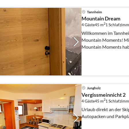
Tannheim
Mountain Dream
2
4 Gäste
45 m
1
Schlafzimm
Willkommen im Tannhei
Mountain Moments! Mit den Ferienwohnungen
Mountain Moments haben
und möchten euch gerne d
Jungholz
Vergissmeinnicht 2
2
4 Gäste
45 m
1
Schlafzimm
Urlaub direkt an der Skip
Autopacken und Parkpla