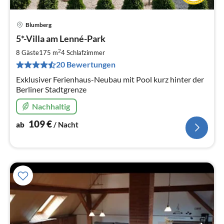
Blumberg
Pre
5*-Villa am Lenné-Park
ab
1
2
8 Gäste
175 m
4
Schlafzimmer
pr
20 Bewertungen
Na
Exklusiver Ferienhaus-Neubau mit Pool kurz hinter der
Berliner Stadtgrenze
Nachhaltig
109
€
ab
/ Nacht