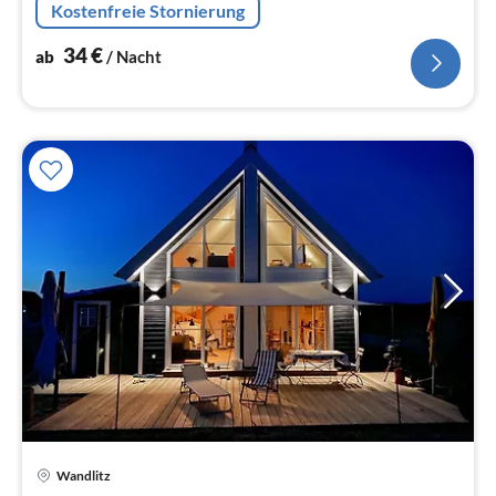
Kostenfreie Stornierung
34
€
ab
/ Nacht
Pre
Wandlitz
ab