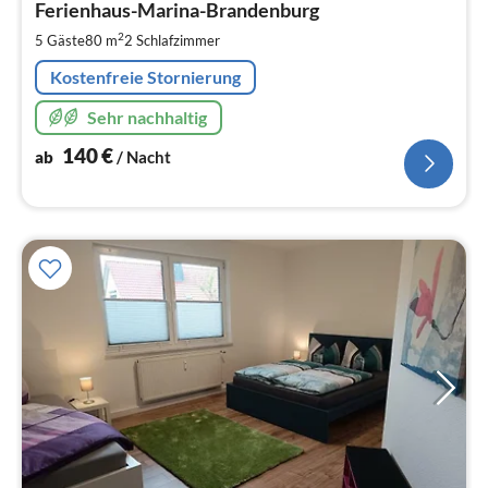
1
Ferienhaus-Marina-Brandenburg
pr
2
5 Gäste
80 m
2
Schlafzimmer
Na
Kostenfreie Stornierung
Sehr nachhaltig
140
€
ab
/ Nacht