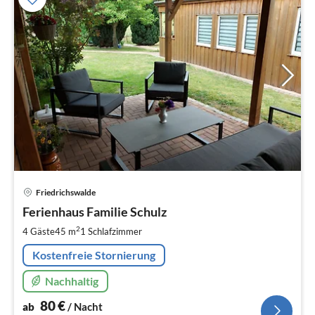
Pre
Friedrichswalde
ab
8
Ferienhaus Familie Schulz
pr
2
4 Gäste
45 m
1
Schlafzimmer
Na
Kostenfreie Stornierung
Nachhaltig
80
€
ab
/ Nacht