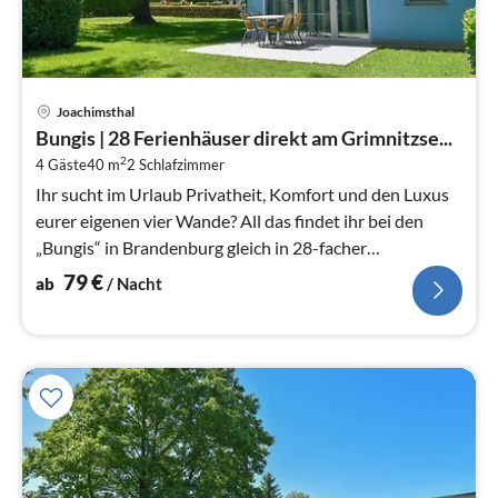
Pre
Joachimsthal
ab
Bungis | 28 Ferienhäuser direkt am Grimnitzse...
7
2
4 Gäste
40 m
2
Schlafzimmer
pr
Na
Ihr sucht im Urlaub Privatheit, Komfort und den Luxus
eurer eigenen vier Wande? All das findet ihr bei den
„Bungis“ in Brandenburg gleich in 28-facher
Ausfuhrung.
79
€
ab
/ Nacht