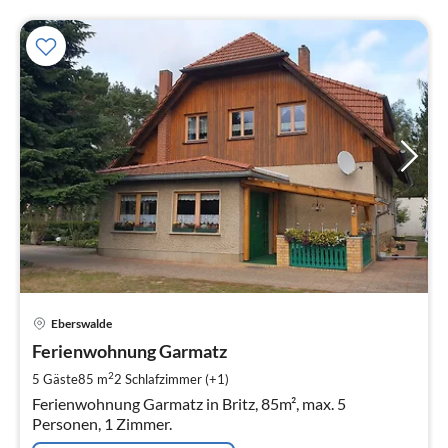
Pre
Eberswalde
ab
3
Ferienwohnung Garmatz
pr
2
5 Gäste
85 m
2
Schlafzimmer (+1)
Na
Ferienwohnung Garmatz in Britz, 85m², max. 5
Personen, 1 Zimmer.