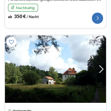
den Toren Berlins mit sehr guter Verkehrsanbindung.
Nachhaltig
350
€
ab
/ Nacht
Pre
Marienwerder