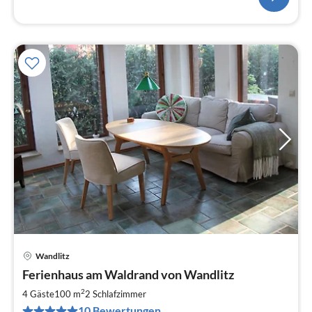
Wandlitz
Pre
Ferienhaus am Waldrand von Wandlitz
ab
1
2
4 Gäste
100 m
2
Schlafzimmer
pr
10 Bewertungen