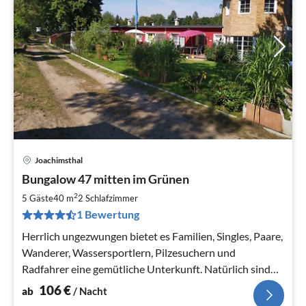
Joachimsthal
Pre
Bungalow 47 mitten im Grünen
ab
1
2
5 Gäste
40 m
2
Schlafzimmer
pr
1 Bewertung
Na
Herrlich ungezwungen bietet es Familien, Singles, Paare,
Wanderer, Wassersportlern, Pilzesuchern und
Radfahrer eine gemütliche Unterkunft. Natürlich sind
auch Biker herzlich willko
106
€
ab
/ Nacht