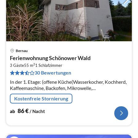
Bernau
Pre
Ferienwohnung Schönower Wald
ab
2
8
3 Gäste
55 m
1
Schlafzimmer
30 Bewertungen
pr
Na
In der 1. Etage: (offene Küche(Wasserkocher, Kochherd,
Kaffeemaschine, Backofen, Mikrowelle,
Kühl-/Gefrierkombination),
Kostenfreie Stornierung
Wohn/Esszimmer(TV(Satellit), Esstisch, DVD-Spieler,
Radio)
86
€
ab
/ Nacht