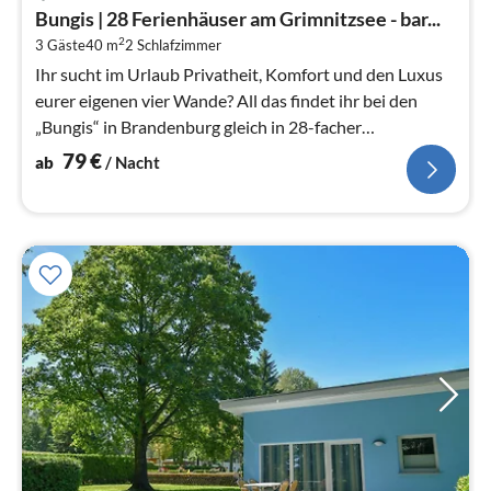
ab
Bungis | 28 Ferienhäuser am Grimnitzsee - bar...
7
2
3 Gäste
40 m
2
Schlafzimmer
pr
Na
Ihr sucht im Urlaub Privatheit, Komfort und den Luxus
eurer eigenen vier Wande? All das findet ihr bei den
„Bungis“ in Brandenburg gleich in 28-facher
Ausfuhrung.
79
€
ab
/ Nacht