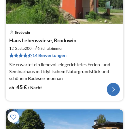
Brodowin
Pre
Haus Lebenswiese, Brodowin
ab
4
2
12 Gäste
200 m
6
Schlafzimmer
pr
14 Bewertungen
Na
Sie erwartet ein liebevoll eingerichtetes Ferien- und
Seminarhaus mit idyllischem Naturgrundstück und
schönem Badesee nebenan
45
€
ab
/ Nacht