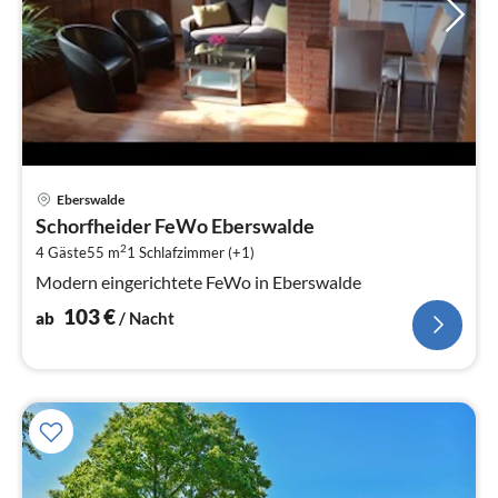
Pre
Eberswalde
ab
Schorfheider FeWo Eberswalde
1
2
4 Gäste
55 m
1
Schlafzimmer (+1)
pr
Na
Modern eingerichtete FeWo in Eberswalde
103
€
ab
/ Nacht