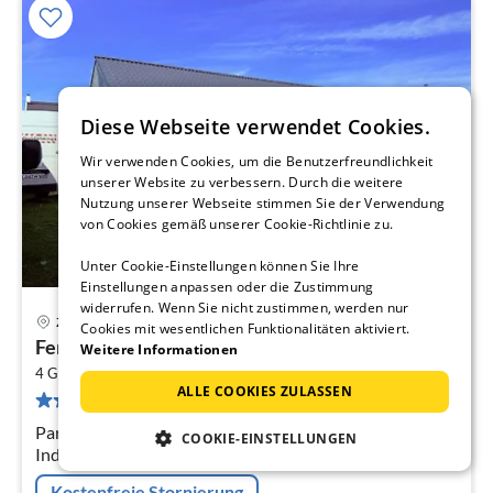
Diese Webseite verwendet Cookies.
Wir verwenden Cookies, um die Benutzerfreundlichkeit
unserer Website zu verbessern. Durch die weitere
Nutzung unserer Webseite stimmen Sie der Verwendung
von Cookies gemäß unserer Cookie-Richtlinie zu.
Unter Cookie-Einstellungen können Sie Ihre
Einstellungen anpassen oder die Zustimmung
widerrufen. Wenn Sie nicht zustimmen, werden nur
Zerpenschleuse
Cookies mit wesentlichen Funktionalitäten aktiviert.
Pre
Ferienhaus Sanibel mit Kaminofen
Weitere Informationen
ab
2
4
4 Gäste
55 m
2
Schlafzimmer
ALLE COOKIES ZULASSEN
20 Bewertungen
pr
Na
Parterre: (offene Küche(Kochplatte(4 Kochplatten,
COOKIE-EINSTELLUNGEN
Induktion), Wasserkocher, Toaster, Dunstabzugshaube,
Kaffeemaschine, Backofen, Mikrowelle, Spülmaschine,
Kostenfreie Stornierung