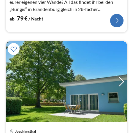
eurer eigenen vier Wande? All das findet ihr bei den
„Bungis“ in Brandenburg gleich in 28-facher
Ausfuhrung.
79
€
ab
/ Nacht
Pre
Joachimsthal