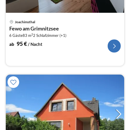
Pre
Joachimsthal
ab
Fewo am Grimnitzsee
9
2
6 Gäste
83 m
2
Schlafzimmer (+1)
pr
Na
95
€
ab
/ Nacht