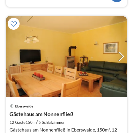
Pre
Eberswalde
ab
2
Gästehaus am Nonnenfließ
pr
2
12 Gäste
150 m
5
Schlafzimmer
Na
Gästehaus am Nonnenfließ in Eberswalde, 150m², 12