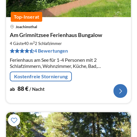
Top-Inserat
Joachimsthal
Pre
Am Grimnitzsee Ferienhaus Bungalow
ab
8
2
4 Gäste
40 m
2
Schlafzimmer
pr
4 Bewertungen
Na
Ferienhaus am See für 1-4 Personen mit 2
Schlafzimmern, Wohnzimmer, Küche, Bad,
Außenterrasse
Kostenfreie Stornierung
88
€
ab
/ Nacht