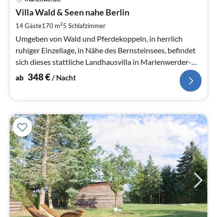
ab
3
Villa Wald & Seen nahe Berlin
pr
2
14 Gäste
170 m
5
Schlafzimmer
Na
Umgeben von Wald und Pferdekoppeln, in herrlich
ruhiger Einzellage, in Nähe des Bernsteinsees, befindet
sich dieses stattliche Landhausvilla in Marienwerder-
Ruhlsdorf.
348
€
ab
/ Nacht