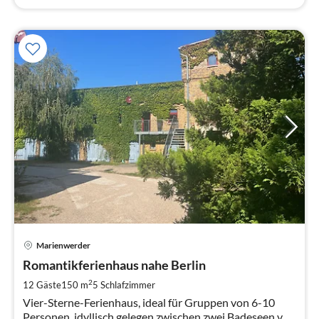
Pre
Marienwerder
ab
3
Romantikferienhaus nahe Berlin
pr
2
12 Gäste
150 m
5
Schlafzimmer
Na
Vier-Sterne-Ferienhaus, ideal für Gruppen von 6-10
Personen, idyllisch gelegen zwischen zwei Badeseen vor