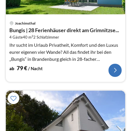
Pre
Joachimsthal
ab
Bungis | 28 Ferienhäuser direkt am Grimnitzse...
7
2
4 Gäste
40 m
2
Schlafzimmer
pr
Na
Ihr sucht im Urlaub Privatheit, Komfort und den Luxus
eurer eigenen vier Wande? All das findet ihr bei den
„Bungis“ in Brandenburg gleich in 28-facher
Ausfuhrung.
79
€
ab
/ Nacht