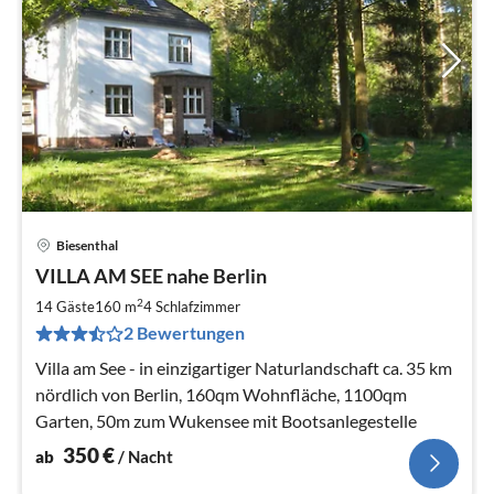
Biesenthal
Pre
VILLA AM SEE nahe Berlin
ab
3
2
14 Gäste
160 m
4
Schlafzimmer
pr
2 Bewertungen
Na
Villa am See - in einzigartiger Naturlandschaft ca. 35 km
nördlich von Berlin, 160qm Wohnfläche, 1100qm
Garten, 50m zum Wukensee mit Bootsanlegestelle
350
€
ab
/ Nacht