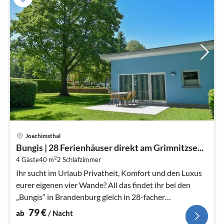
Pre
Joachimsthal
ab
Bungis | 28 Ferienhäuser direkt am Grimnitzse...
7
2
4 Gäste
40 m
2
Schlafzimmer
pr
Na
Ihr sucht im Urlaub Privatheit, Komfort und den Luxus
eurer eigenen vier Wande? All das findet ihr bei den
„Bungis“ in Brandenburg gleich in 28-facher
Ausfuhrung.
79
€
ab
/ Nacht