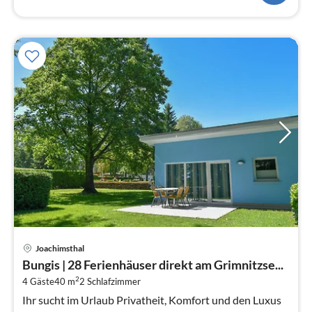
Pre
Joachimsthal
ab
Bungis | 28 Ferienhäuser direkt am Grimnitzse...
7
2
4 Gäste
40 m
2
Schlafzimmer
pr
Na
Ihr sucht im Urlaub Privatheit, Komfort und den Luxus