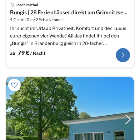
Pre
Joachimsthal
ab
Bungis | 28 Ferienhäuser direkt am Grimnitzse...
7
2
4 Gäste
40 m
2
Schlafzimmer
pr
Na
Ihr sucht im Urlaub Privatheit, Komfort und den Luxus
eurer eigenen vier Wande? All das findet ihr bei den
„Bungis“ in Brandenburg gleich in 28-facher
Ausfuhrung.
79
€
ab
/ Nacht