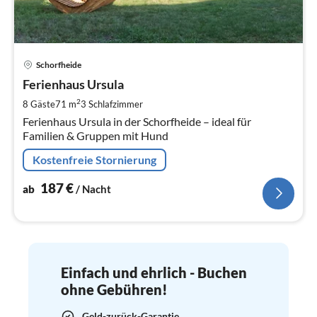
Pre
Schorfheide
ab
1
Ferienhaus Ursula
pr
2
8 Gäste
71 m
3
Schlafzimmer
Na
Ferienhaus Ursula in der Schorfheide – ideal für
Familien & Gruppen mit Hund
Kostenfreie Stornierung
187
€
ab
/ Nacht
Einfach und ehrlich - Buchen
ohne Gebühren!
Geld-zurück-Garantie