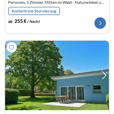
Personen, 5 Zimmer. Mitten im Wald - Naturerleben zu
Fuß und per Rad. Idyllische Kaminabende in
Kostenfreie Stornierung
historischen Gemäuern.
255
€
ab
/ Nacht