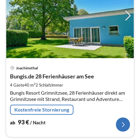
Pre
Joachimsthal
ab
9
Bungis.de 28 Ferienhäuser am See
pr
2
4 Gäste
40 m
2
Schlafzimmer
Na
Bungis Resort Grimnitzsee, 28 Ferienhäuser direkt am
Grimnitzsee mit Strand, Restaurant und Adventure
Minigolf.
Kostenfreie Stornierung
93
€
ab
/ Nacht