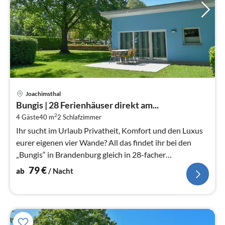
Pre
Joachimsthal
ab
Bungis | 28 Ferienhäuser direkt am...
7
2
4 Gäste
40 m
2
Schlafzimmer
pr
Na
Ihr sucht im Urlaub Privatheit, Komfort und den Luxus
eurer eigenen vier Wande? All das findet ihr bei den
„Bungis“ in Brandenburg gleich in 28-facher
Ausfuhrung.
79
€
ab
/ Nacht