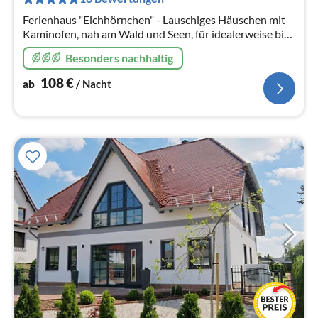
Na
Ferienhaus "Eichhörnchen" - Lauschiges Häuschen mit
Kaminofen, nah am Wald und Seen, für idealerweise bis
zu 4 Personen (auf 6 Personen aufbettbar). Berlin ist
Besonders nachhaltig
schnell erreichbar.
108
€
ab
/ Nacht