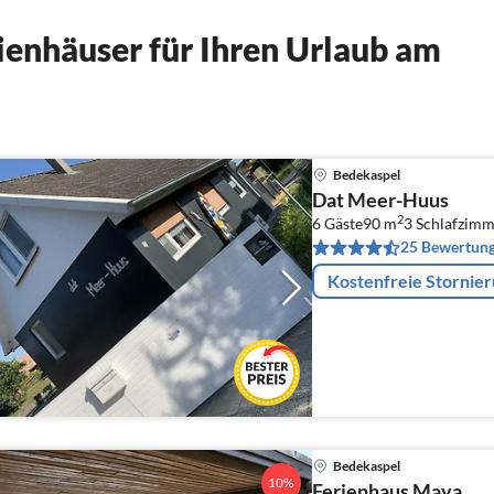
enhäuser für Ihren Urlaub am
Bedekaspel
Dat Meer-Huus
2
6 Gäste
90 m
3
Schlafzimm
25 Bewertun
Kostenfreie Stornie
Bedekaspel
10%
Ferienhaus Maya