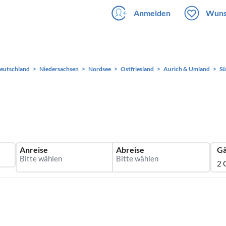
Anmelden
Wuns
eutschland
Niedersachsen
Nordsee
Ostfriesland
Aurich & Umland
Sü
Anreise
Abreise
Gä
2 