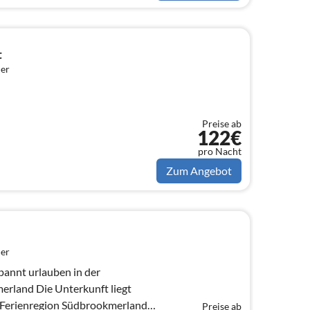
t
er
Preise ab
122€
pro Nacht
Zum Angebot
er
annt urlauben in der
rkunft liegt
n Ferienregion Südbrookmerland
Preise ab