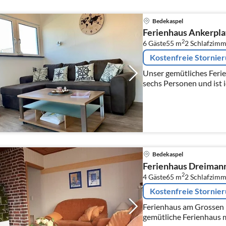
Bedekaspel
Ferienhaus Ankerpla
2
6 Gäste
55 m
2
Schlafzimm
Kostenfreie Stornie
Unser gemütliches Ferien
sechs Personen und ist 
Aufenthalt in idyllische
Bedekaspel
Ferienhaus Dreiman
2
4 Gäste
65 m
2
Schlafzimm
Kostenfreie Stornie
Ferienhaus am Grossen Mee
gemütliche Ferienhaus m