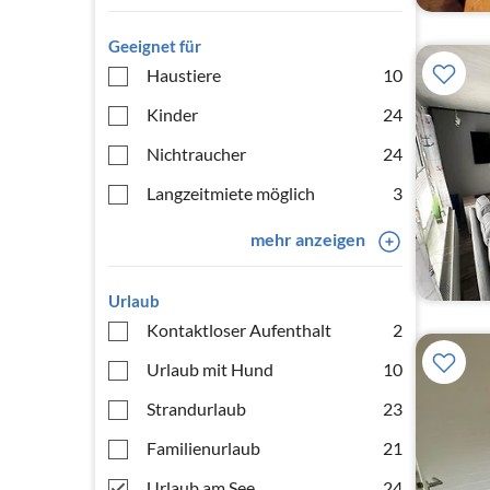
Geeignet für
Haustiere
10
Kinder
24
Nichtraucher
24
Langzeitmiete möglich
3
mehr anzeigen
Urlaub
Kontaktloser Aufenthalt
2
Urlaub mit Hund
10
Strandurlaub
23
Familienurlaub
21
Urlaub am See
24