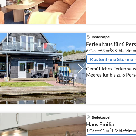
ruhiger, direkter Kanal
ideale Vorau...
Bedekaspel
Ferienhaus für 6 Per
2
6 Gäste
63 m
3
Schlafzimm
Kostenfreie Stornie
Gemütliches Ferienhaus 
Meeres für bis zu 6 Pers
gelegen.
Bedekaspel
Haus Emilia
2
4 Gäste
65 m
1
Schlafzimm