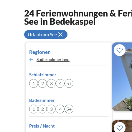
24 Ferienwohnungen & Feri
See in Bedekaspel
Urlaub am See
Regionen
Südbrookmerland
Schlafzimmer
1
2
3
4
5+
Badezimmer
1
2
3
4
5+
Preis / Nacht