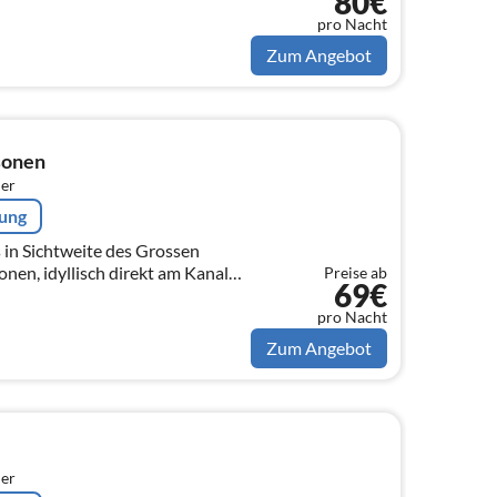
80€
lage am Grossen Meer und bietet
pro Nacht
Zum Angebot
sonen
er
rung
in Sichtweite des Grossen
onen, idyllisch direkt am Kanal
Preise ab
69€
pro Nacht
Zum Angebot
er