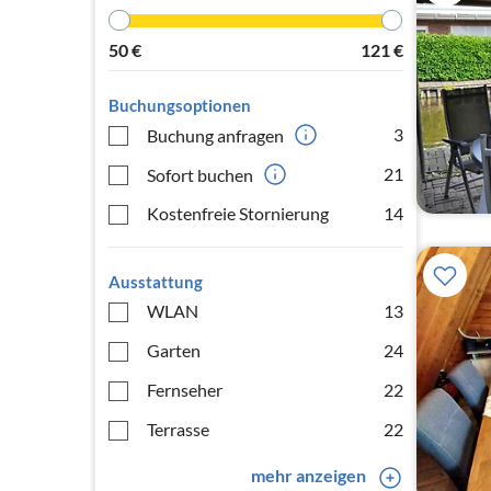
50
€
121
€
Buchungsoptionen
3
Buchung anfragen
21
Sofort buchen
Kostenfreie Stornierung
14
Ausstattung
WLAN
13
Garten
24
Fernseher
22
Terrasse
22
mehr anzeigen