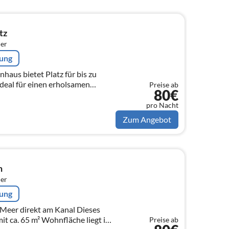
tz
er
rung
haus bietet Platz für bis zu
ideal für einen erholsamen
Preise ab
80€
r Lage direkt am Kanal.
pro Nacht
Zum Angebot
n
er
rung
r direkt am Kanal Dieses
it ca. 65 m² Wohnfläche liegt in
Preise ab