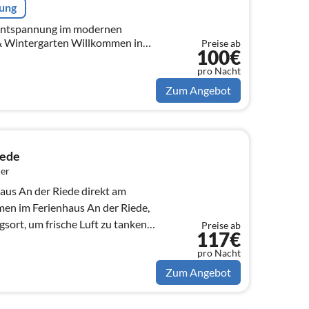
rung
 Entspannung im modernen
garten Willkommen in
Preise ab
100€
unterkunft in Südbrookmerland,
pro Nacht
Zum Angebot
iede
er
aus An der Riede direkt am
sort, um frische Luft zu tanken
Preise ab
117€
pro Nacht
Zum Angebot