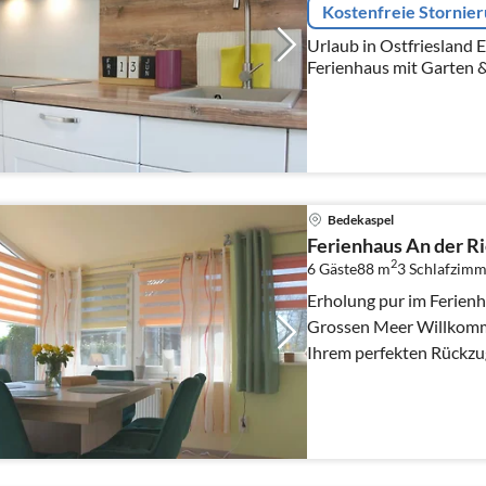
Kostenfreie Stornie
Urlaub in Ostfriesland
Ferienhaus mit Garten & Winter
Ihrer stilvollen Ferien
nur wenige Minuten ...
Bedekaspel
Ferienhaus An der R
2
6 Gäste
88 m
3
Schlafzimm
Erholung pur im Ferienh
Grossen Meer Willkommen im Ferienhaus An der Riede,
Ihrem perfekten Rückzug
und den Alltag ...