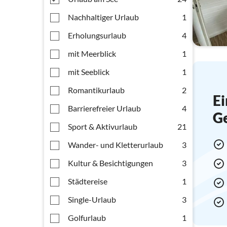
Nachhaltiger Urlaub
1
Erholungsurlaub
4
mit Meerblick
1
mit Seeblick
1
Romantikurlaub
2
Ei
Barrierefreier Urlaub
4
G
Sport & Aktivurlaub
21
Wander- und Kletterurlaub
3
Kultur & Besichtigungen
3
Städtereise
1
Single-Urlaub
3
Golfurlaub
1