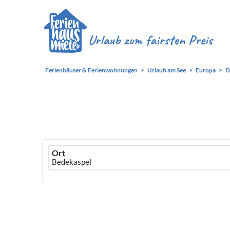
Ferienhäuser & Ferienwohnungen
Urlaub am See
Europa
D
Ferienhausmiete
Ort
logo