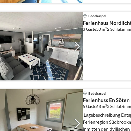
Bedekaspel
Ferienhaus Nordlich
2
3 Gäste
50 m
2
Schlafzimm
Bedekaspel
Ferienhuss En Söten
2
5 Gäste
68 m
3
Schlafzimm
Lagebeschreibung Entsp
Ferienregion Südbrookmerland Die Unte
inmitten der idyllische