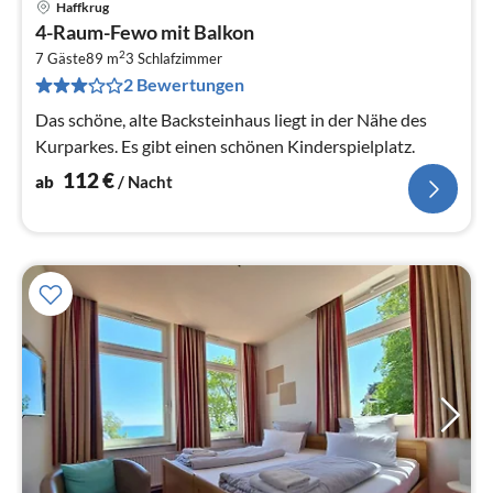
Haffkrug
Pre
4-Raum-Fewo mit Balkon
ab
2
1
7 Gäste
89 m
3
Schlafzimmer
2 Bewertungen
pr
Na
Das schöne, alte Backsteinhaus liegt in der Nähe des
Kurparkes. Es gibt einen schönen Kinderspielplatz.
112
€
ab
/ Nacht