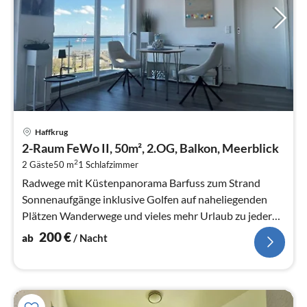
Pre
Haffkrug
ab
2-Raum FeWo II, 50m², 2.OG, Balkon, Meerblick
2
2
2 Gäste
50 m
1
Schlafzimmer
pr
Na
Radwege mit Küstenpanorama Barfuss zum Strand
Sonnenaufgänge inklusive Golfen auf naheliegenden
Plätzen Wanderwege und vieles mehr Urlaub zu jeder
Jahreszei...
200
€
ab
/ Nacht