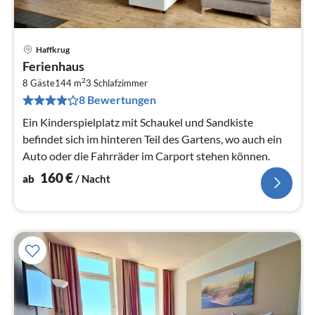
Haffkrug
Pre
Ferienhaus
ab
2
1
8 Gäste
144 m
3
Schlafzimmer
8 Bewertungen
pr
Na
Ein Kinderspielplatz mit Schaukel und Sandkiste
befindet sich im hinteren Teil des Gartens, wo auch ein
Auto oder die Fahrräder im Carport stehen können.
160
€
ab
/ Nacht