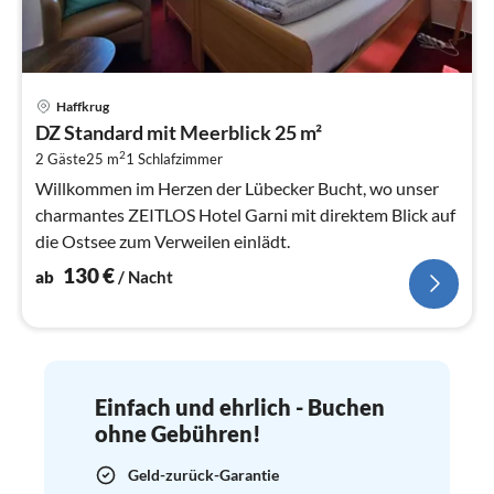
Pre
Haffkrug
ab
DZ Standard mit Meerblick 25 m²
1
2
2 Gäste
25 m
1
Schlafzimmer
pr
Na
Willkommen im Herzen der Lübecker Bucht, wo unser
charmantes ZEITLOS Hotel Garni mit direktem Blick auf
die Ostsee zum Verweilen einlädt.
130
€
ab
/ Nacht
Einfach und ehrlich - Buchen
ohne Gebühren!
Geld-zurück-Garantie