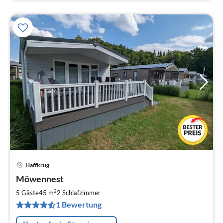
Haffkrug
Pre
Möwennest
ab
7
2
5 Gäste
45 m
2
Schlafzimmer
pr
1 Bewertung
Na