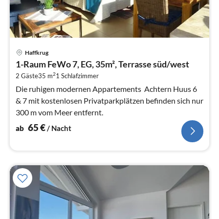
Pre
Haffkrug
ab
1-Raum FeWo 7, EG, 35m², Terrasse süd/west
6
2
2 Gäste
35 m
1
Schlafzimmer
pr
Na
Die ruhigen modernen Appartements Achtern Huus 6
& 7 mit kostenlosen Privatparkplätzen befinden sich nur
300 m vom Meer entfernt.
65
€
ab
/ Nacht