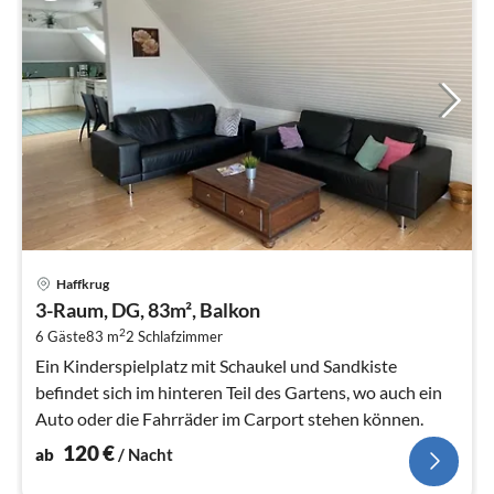
Pre
Haffkrug
ab
3-Raum, DG, 83m², Balkon
1
2
6 Gäste
83 m
2
Schlafzimmer
pr
Na
Ein Kinderspielplatz mit Schaukel und Sandkiste
befindet sich im hinteren Teil des Gartens, wo auch ein
Auto oder die Fahrräder im Carport stehen können.
120
€
ab
/ Nacht