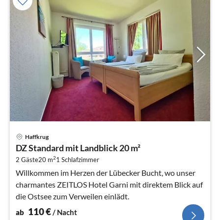
Pre
Haffkrug
ab
DZ Standard mit Landblick 20 m²
1
2
2 Gäste
20 m
1
Schlafzimmer
pr
Na
Willkommen im Herzen der Lübecker Bucht, wo unser
charmantes ZEITLOS Hotel Garni mit direktem Blick auf
die Ostsee zum Verweilen einlädt.
110
€
ab
/ Nacht