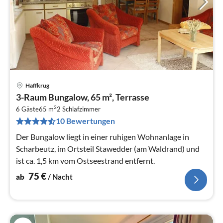
Haffkrug
Pre
3-Raum Bungalow, 65 m², Terrasse
ab
2
7
6 Gäste
65 m
2
Schlafzimmer
10 Bewertungen
pr
Na
Der Bungalow liegt in einer ruhigen Wohnanlage in
Scharbeutz, im Ortsteil Stawedder (am Waldrand) und
ist ca. 1,5 km vom Ostseestrand entfernt.
75
€
ab
/ Nacht