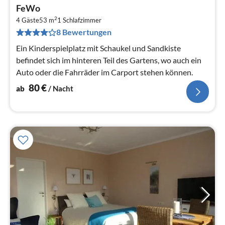
Pre
FeWo
ab
2
8
4 Gäste
53 m
1
Schlafzimmer
8 Bewertungen
pr
Na
Ein Kinderspielplatz mit Schaukel und Sandkiste
befindet sich im hinteren Teil des Gartens, wo auch ein
Auto oder die Fahrräder im Carport stehen können.
80
€
ab
/ Nacht