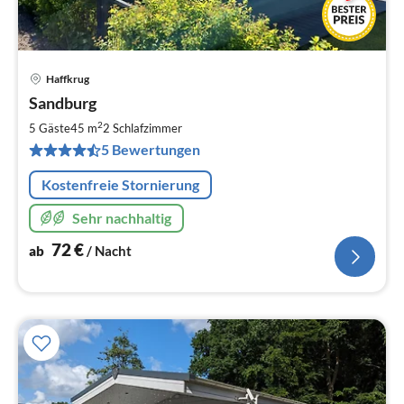
Haffkrug
Pre
Sandburg
ab
7
2
5 Gäste
45 m
2
Schlafzimmer
pr
5 Bewertungen
Na
Kostenfreie Stornierung
Sehr nachhaltig
72
€
ab
/ Nacht