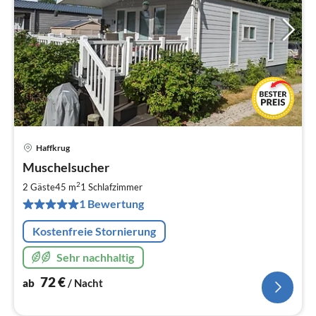
Haffkrug
Pre
Muschelsucher
ab
7
2
2 Gäste
45 m
1
Schlafzimmer
pr
1 Bewertung
Na
Kostenfreie Stornierung
Sehr nachhaltig
72
€
ab
/ Nacht