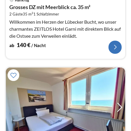
Haffkrug
ab
Grosses DZ mit Meerblick ca. 35 m²
1
2
2 Gäste
35 m
1
Schlafzimmer
pr
Na
Willkommen im Herzen der Lübecker Bucht, wo unser
charmantes ZEITLOS Hotel Garni mit direktem Blick auf
die Ostsee zum Verweilen einlädt.
140
€
ab
/ Nacht