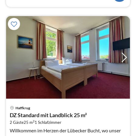
Pre
Haffkrug
ab
DZ Standard mit Landblick 25 m²
1
2
2 Gäste
25 m
1
Schlafzimmer
pr
Na
Willkommen im Herzen der Lübecker Bucht, wo unser