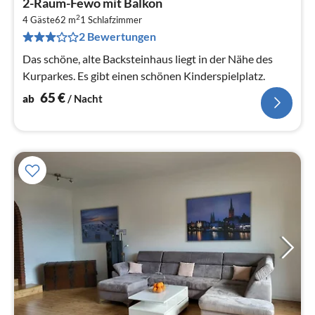
2-Raum-Fewo mit Balkon
ab
2
6
4 Gäste
62 m
1
Schlafzimmer
2 Bewertungen
pr
Na
Das schöne, alte Backsteinhaus liegt in der Nähe des
Kurparkes. Es gibt einen schönen Kinderspielplatz.
65
€
ab
/ Nacht