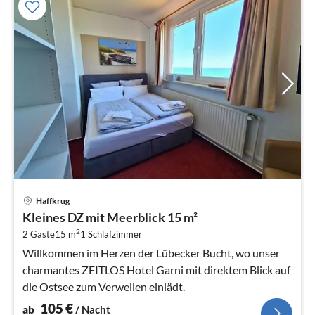
Pre
Haffkrug
ab
Kleines DZ mit Meerblick 15 m²
1
2
2 Gäste
15 m
1
Schlafzimmer
pr
Na
Willkommen im Herzen der Lübecker Bucht, wo unser
charmantes ZEITLOS Hotel Garni mit direktem Blick auf
die Ostsee zum Verweilen einlädt.
105
€
ab
/ Nacht