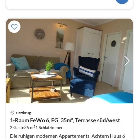
Pre
Haffkrug
ab
1-Raum FeWo 6, EG, 35m², Terrasse süd/west
6
2
2 Gäste
35 m
1
Schlafzimmer
pr
Na
Die ruhigen modernen Appartements Achtern Huus 6