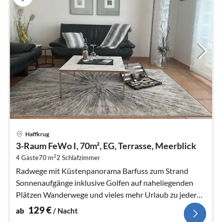
Pre
Haffkrug
ab
3-Raum FeWo I, 70m², EG, Terrasse, Meerblick
1
2
4 Gäste
70 m
2
Schlafzimmer
pr
Na
Radwege mit Küstenpanorama Barfuss zum Strand
Sonnenaufgänge inklusive Golfen auf naheliegenden
Plätzen Wanderwege und vieles mehr Urlaub zu jeder
Jahreszei...
129
€
ab
/ Nacht