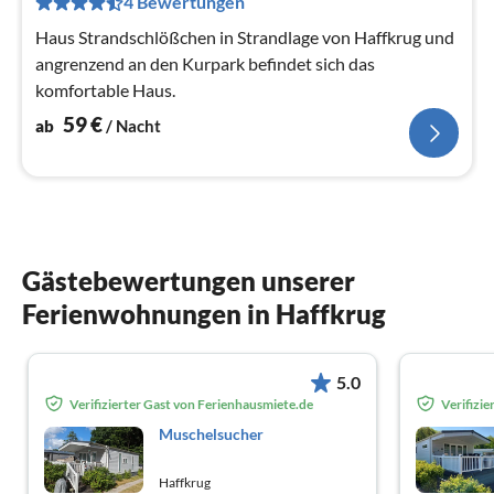
4 Bewertungen
Na
Haus Strandschlößchen in Strandlage von Haffkrug und
angrenzend an den Kurpark befindet sich das
komfortable Haus.
59
€
ab
/ Nacht
Gästebewertungen unserer
Ferienwohnungen in Haffkrug
5.0
Verifizierter Gast von Ferienhausmiete.de
Verifizi
Muschelsucher
Haffkrug