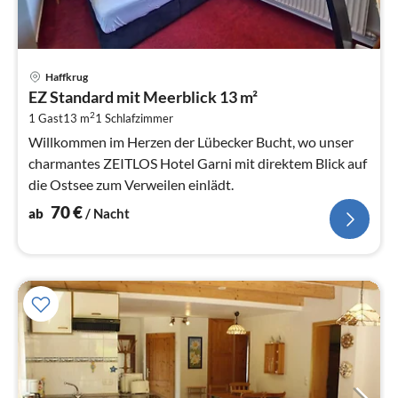
Pre
Haffkrug
ab
EZ Standard mit Meerblick 13 m²
7
2
1 Gast
13 m
1
Schlafzimmer
pr
Na
Willkommen im Herzen der Lübecker Bucht, wo unser
charmantes ZEITLOS Hotel Garni mit direktem Blick auf
die Ostsee zum Verweilen einlädt.
70
€
ab
/ Nacht