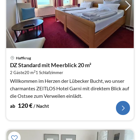
Pre
Haffkrug
ab
DZ Standard mit Meerblick 20 m²
1
2
2 Gäste
20 m
1
Schlafzimmer
pr
Na
Willkommen im Herzen der Lübecker Bucht, wo unser
charmantes ZEITLOS Hotel Garni mit direktem Blick auf
die Ostsee zum Verweilen einlädt.
120
€
ab
/ Nacht