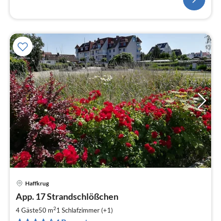
Haffkrug
Pre
App. 17 Strandschlößchen
ab
5
2
4 Gäste
50 m
1
Schlafzimmer (+1)
pr