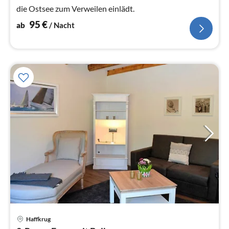
die Ostsee zum Verweilen einlädt.
95
€
ab
/ Nacht
Haffkrug
Pre