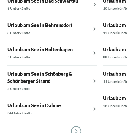
Urlaub am See in Bad Schwartau
Urlaub am See
hypermodern
6 Unterkünfte
10 Unterkünfte
nach den B
ist, ganz s
Vermieter v
Urlaub am See in Behrensdorf
Urlaub am See
war ein seh
8 Unterkünfte
12 Unterkünfte
Urlaub am See in Boltenhagen
Urlaub am Se
5 Unterkünfte
88 Unterkünfte
Urlaub am See in Schönberg &
Urlaub am See
Schönberger Strand
11 Unterkünfte
5 Unterkünfte
Urlaub am Se
Urlaub am See in Dahme
28 Unterkünfte
34 Unterkünfte