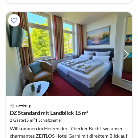
Pre
Haffkrug
ab
DZ Standard mit Landblick 15 m²
9
2
2 Gäste
15 m
1
Schlafzimmer
pr
Na
Willkommen im Herzen der Lübecker Bucht, wo unser
charmantes ZEITLOS Hotel Garni mit direktem Blick auf