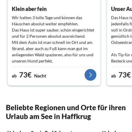
Klein aber fein
Unser Au
Wir hatten 3 tolle Tage und können das
Das Haus is
Häuschen absolut weiter empfehlen.
jedenfalls 
Das Haus ist super sauber, schön eingerichtet
voll in Ordn
und für 2 Personen absolut ausreichend.
gemütlich 
Mit dem Auto ist man schnell im Ort und am
Ostseestran
Strand, aber auch zu Fuß kann man gut im
anliegenden Wald spazieren, also für uns und
Als Tip für
unseren Hund perfekt.
Besteck un
muss der Sp
73€
73€
werden. Wa
ab
Nacht
ab
folgendes:
der Platz di
Mobilheime
Arbeitsmas
20 Uhr. Au
Beliebte Regionen und Orte für ihren
Kiosk (für 
Urlaub am See in Haffkrug
geschlosse
vorgesorgt.
Der Spielpl