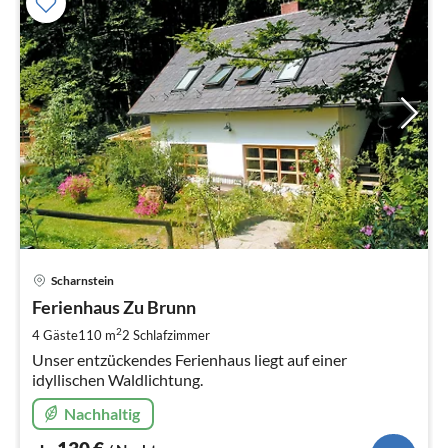
Pre
Scharnstein
ab
1
Ferienhaus Zu Brunn
pr
2
4 Gäste
110 m
2
Schlafzimmer
Na
Unser entzückendes Ferienhaus liegt auf einer
idyllischen Waldlichtung.
Nachhaltig