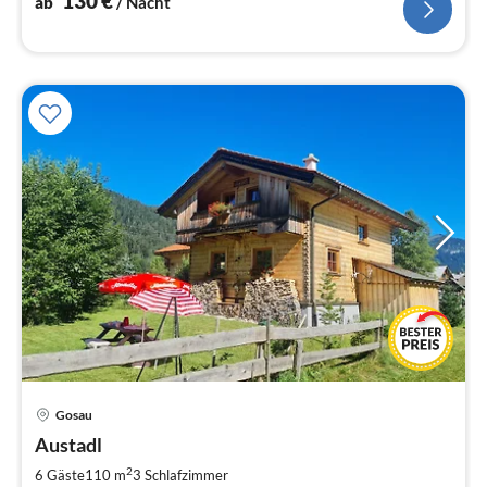
130
€
ab
/ Nacht
Pre
Gosau
ab
3
Austadl
pr
2
6 Gäste
110 m
3
Schlafzimmer