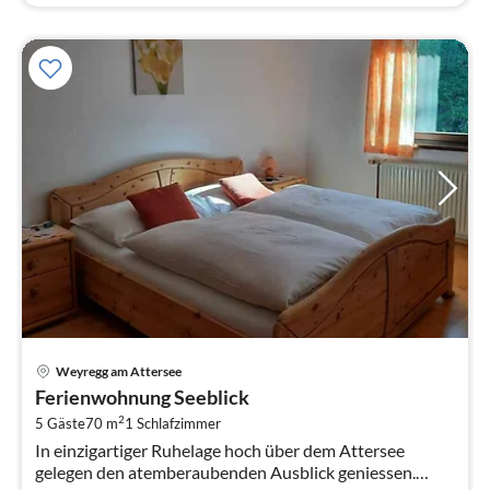
Pre
Weyregg am Attersee
ab
Ferienwohnung Seeblick
6
2
5 Gäste
70 m
1
Schlafzimmer
pr
In einzigartiger Ruhelage hoch über dem Attersee
Na
gelegen den atemberaubenden Ausblick geniessen.