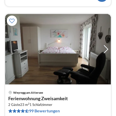
Weyregg am Attersee
Pre
Ferienwohnung Zweisamkeit
ab
2
7
2 Gäste
23 m
1
Schlafzimmer
99 Bewertungen
pr