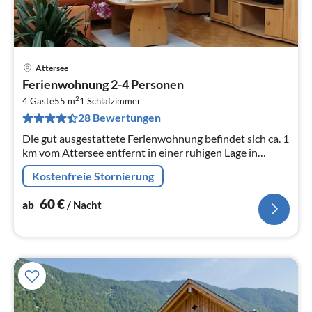
Attersee
Pre
Ferienwohnung 2-4 Personen
ab
2
6
4 Gäste
55 m
1
Schlafzimmer
28 Bewertungen
pr
Na
Die gut ausgestattete Ferienwohnung befindet sich ca. 1
km vom Attersee entfernt in einer ruhigen Lage in
Abtsdorf.
Kostenfreie Stornierung
60
€
ab
/ Nacht