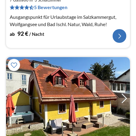
9
7 Gäste
60 m
3
Schlafzimmer
pr
5 Bewertungen
Na
Ausgangspunkt für Urlaubstage im Salzkammergut,
Wolfgangsee und Bad Ischl. Natur, Wald, Ruhe!
92
€
ab
/ Nacht