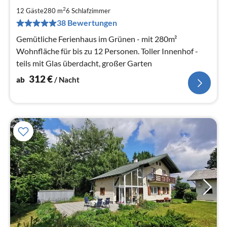
ab
3
2
12 Gäste
280 m
6
Schlafzimmer
pr
38 Bewertungen
Na
Gemütliche Ferienhaus im Grünen - mit 280m²
Wohnfläche für bis zu 12 Personen. Toller Innenhof -
teils mit Glas überdacht, großer Garten
312
€
ab
/ Nacht