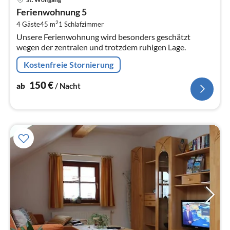
ab
Ferienwohnung 5
1
2
4 Gäste
45 m
1
Schlafzimmer
pr
Unsere Ferienwohnung wird besonders geschätzt
Na
wegen der zentralen und trotzdem ruhigen Lage.
Kostenfreie Stornierung
150
€
ab
/ Nacht