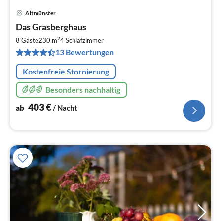
Altmünster
Pre
Das Grasberghaus
ab
4
2
8 Gäste
230 m
4
Schlafzimmer
pr
13 Bewertungen
Na
Kostenfreie Stornierung
Besonders nachhaltig
403
€
ab
/ Nacht