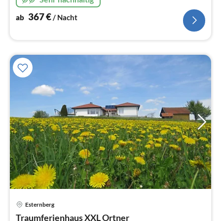
367
€
ab
/ Nacht
Esternberg
Pre
Traumferienhaus XXL Ortner