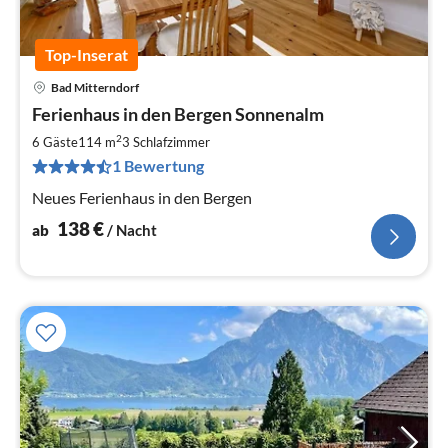
Top-Inserat
Bad Mitterndorf
Pre
Ferienhaus in den Bergen Sonnenalm
ab
1
2
6 Gäste
114 m
3
Schlafzimmer
pr
1 Bewertung
Na
Neues Ferienhaus in den Bergen
138
€
ab
/ Nacht