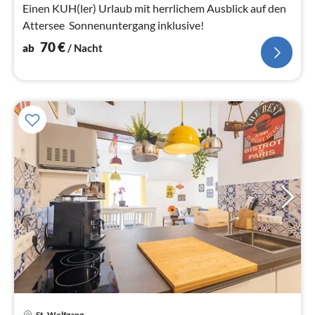
Na
Einen KUH(ler) Urlaub mit herrlichem Ausblick auf den
Attersee  Sonnenuntergang inklusive!
70
€
ab
/ Nacht
Pre
St. Wolfgang