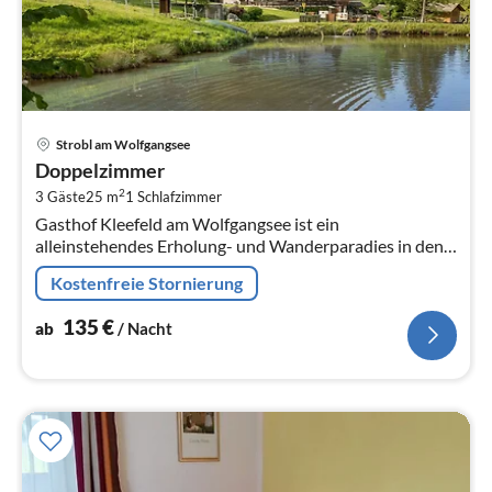
Pre
Strobl am Wolfgangsee
ab
Doppelzimmer
1
2
3 Gäste
25 m
1
Schlafzimmer
pr
Gasthof Kleefeld am Wolfgangsee ist ein
Na
alleinstehendes Erholung- und Wanderparadies in den
Bergen mit sehr guter Ausstattung, Natur pur und viel
Kostenfreie Stornierung
persönlicher Betreuung.
135
€
ab
/ Nacht