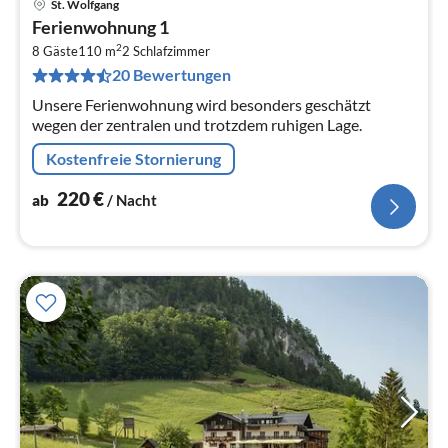
St. Wolfgang
Pre
Ferienwohnung 1
ab
2
2
8 Gäste
110 m
2
Schlafzimmer
20 Bewertungen
pr
Na
Unsere Ferienwohnung wird besonders geschätzt
wegen der zentralen und trotzdem ruhigen Lage.
Kostenfreie Stornierung
220
€
ab
/ Nacht