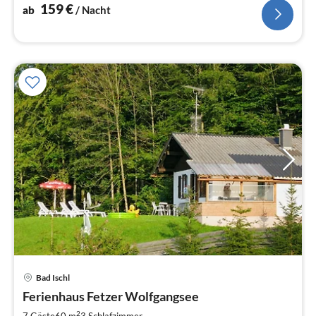
159
€
ab
/ Nacht
Bad Ischl
Pre
Ferienhaus Fetzer Wolfgangsee
ab
2