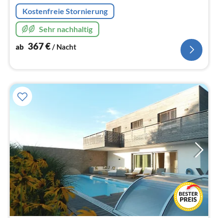
Na
Kostenfreie Stornierung
Sehr nachhaltig
367
€
ab
/ Nacht