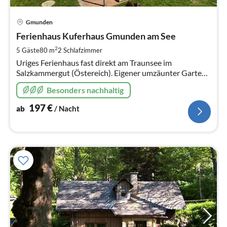
Pre
Gmunden
ab
1
Ferienhaus Kuferhaus Gmunden am See
pr
2
5 Gäste
80 m
2
Schlafzimmer
Na
Uriges Ferienhaus fast direkt am Traunsee im
Salzkammergut (Östereich). Eigener umzäunter Garten
mit Griller und Whirlpool.
Besonders nachhaltig
197
€
ab
/ Nacht