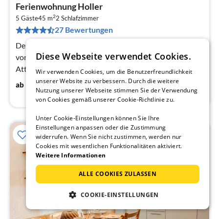
Pre
Ferienwohnung Holler
ab
2
1
5 Gäste
45 m
2
Schlafzimmer
27 Bewertungen
pr
Na
Der Bio-Bauernhof mit Gästehaus liegt ruhig, umgeben
Diese Webseite verwendet Cookies.
von Wiesen und Wäldern, mit tollem Ausblick auf den
Attersee und die umliegenden Berge.
Wir verwenden Cookies, um die Benutzerfreundlichkeit
unserer Website zu verbessern. Durch die weitere
100
€
ab
/ Nacht
Nutzung unserer Webseite stimmen Sie der Verwendung
von Cookies gemäß unserer Cookie-Richtlinie zu.
Unter Cookie-Einstellungen können Sie Ihre
Einstellungen anpassen oder die Zustimmung
widerrufen. Wenn Sie nicht zustimmen, werden nur
Cookies mit wesentlichen Funktionalitäten aktiviert.
Weitere Informationen
ALLE COOKIES ZULASSEN
COOKIE-EINSTELLUNGEN