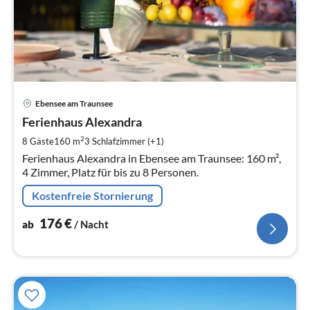
Pre
Ebensee am Traunsee
ab
1
Ferienhaus Alexandra
pr
2
8 Gäste
160 m
3
Schlafzimmer (+1)
Na
Ferienhaus Alexandra in Ebensee am Traunsee: 160 m²,
4 Zimmer, Platz für bis zu 8 Personen.
Kostenfreie Stornierung
176
€
ab
/ Nacht