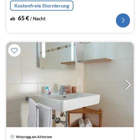
Erholung und Entspannung sind garantiert.
Kostenfreie Stornierung
65
€
ab
/ Nacht
Weyregg am Attersee