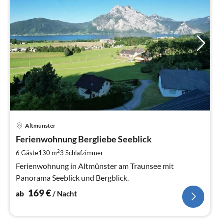
Pre
Altmünster
ab
1
Ferienwohnung Bergliebe Seeblick
pr
2
6 Gäste
130 m
3
Schlafzimmer
Na
Ferienwohnung in Altmünster am Traunsee mit
Panorama Seeblick und Bergblick.
169
€
ab
/ Nacht