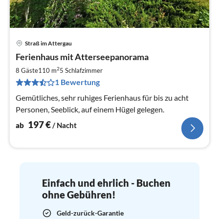
Straß im Attergau
Pre
Ferienhaus mit Atterseepanorama
ab
1
2
8 Gäste
110 m
5
Schlafzimmer
pr
1 Bewertung
Na
Gemütliches, sehr ruhiges Ferienhaus für bis zu acht
Personen, Seeblick, auf einem Hügel gelegen.
197
€
ab
/ Nacht
Einfach und ehrlich - Buchen
ohne Gebühren!
Geld-zurück-Garantie