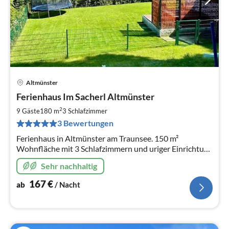
Altmünster
Pre
Ferienhaus Im Sacherl Altmünster
ab
1
2
9 Gäste
180 m
3
Schlafzimmer
pr
3 Bewertungen
Na
Ferienhaus in Altmünster am Traunsee. 150 m²
Wohnfläche mit 3 Schlafzimmern und uriger Einrichtung
im Landhausstil. Schöner Garten mit Whirlpool und
Sehr nachhaltig
Seeblick.
167
€
ab
/ Nacht