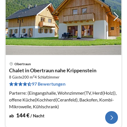
Obertraun
Pre
Chalet in Obertraun nahe Krippenstein
ab
2
1
8 Gäste
200 m
4
Schlafzimmer
97 Bewertungen
pr
Na
Parterre: (Eingangshalle, Wohnzimmer(TV, Herd(Holz)),
offene Küche(Kochherd(Ceranfeld), Backofen, Kombi-
Mikrowelle, Kühlschrank)
144
€
ab
/ Nacht