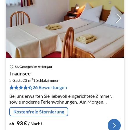
St. Georgen im Attergau
Pre
Traunsee
ab
2
9
3 Gäste
23 m
1
Schlafzimmer
26 Bewertungen
pr
Na
Bei uns erwarten Sie liebevoll eingerichtete Zimmer,
sowie moderne Ferienwohnungen. Am Morgen
verwöhnen wir Sie mit einem Frühstück aus
Kostenfreie Stornierung
ausschliesslich heimischen Produkten.
93
€
ab
/ Nacht