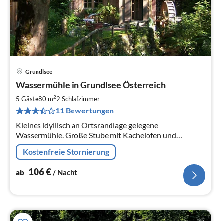
Grundlsee
Pre
Wassermühle in Grundlsee Österreich
ab
1
2
5 Gäste
80 m
2
Schlafzimmer
pr
11 Bewertungen
Na
Kleines idyllisch an Ortsrandlage gelegene
Wassermühle. Große Stube mit Kachelofen und
anschliessender kleiner Küche. Zwei Schlafzimmer und
Kostenfreie Stornierung
kleines Bad im Obergeschoss.
106
€
ab
/ Nacht