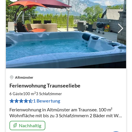
Altmünster
Pre
Ferienwohnung Traunseeliebe
ab
1
2
6 Gäste
100 m
3
Schlafzimmer
pr
1 Bewertung
Na
Ferienwohnung in Altmünster am Traunsee. 100 m²
Wohnfläche mit bis zu 3 Schlafzimmern 2 Bäder mit WC,
Große Terrasse und Seeblick.
Nachhaltig