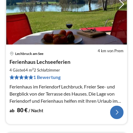
4 km von Prem
Lechbruck am See
Pre
Ferienhaus Lechseeferien
ab
8
2
4 Gäste
64 m
2
Schlafzimmer
pr
1 Bewertung
Na
Ferienhaus im Feriendorf Lechbruck. Freier See- und
Bergblick von der Terrasse des Hauses. Die Lage von
Feriendorf und Ferienhaus helfen mit Ihren Urlaub im
Allgäu zu verschönern.
80
€
ab
/ Nacht