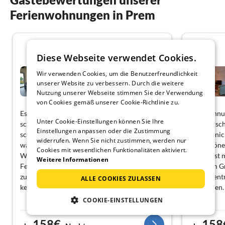
Ferienwohnungen in Prem
3.8
Diese Webseite verwendet Cookies.
Riverside WG 10 -
Wir verwenden Cookies, um die Benutzerfreundlichkeit
Oberbayern
unserer Website zu verbessern. Durch die weitere
Prem
Nutzung unserer Webseite stimmen Sie der Verwendung
von Cookies gemäß unserer Cookie-Richtlinie zu.
Es gibt zu wenig Messer die vernünftig
Die Wohnung
Unter Cookie-Einstellungen können Sie Ihre
schneiden. Die beiden großen Messer
erste Ansc
Einstellungen anpassen oder die Zustimmung
schneiden so gut wie nicht. In der Dusche
hat sich ni
widerrufen. Wenn Sie nicht zustimmen, werden nur
wäre eine Halterung für Duschgel etc.
Das schöne
Cookies mit wesentlichen Funktionalitäten aktiviert.
Wünschenswert. Standard in jeder
Balkon ist 
Weitere Informationen
Ferienwohnung- ein Fön. Das WLAN am TV
direkt im G
zu sperren ist ärgerlich, da ohne TV Stick dann
Super Zentr
ALLE COOKIES ZULASSEN
kein Netflix etc. funktioniert.
empfehlen.
COOKIE-EINSTELLUNGEN
158€
158