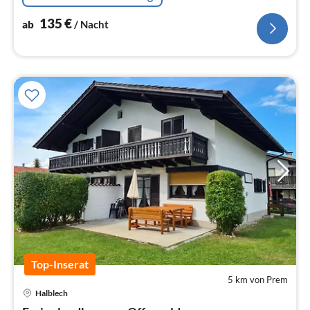
135
€
ab
/ Nacht
Top-Inserat
5 km von Prem
Halblech
Pre