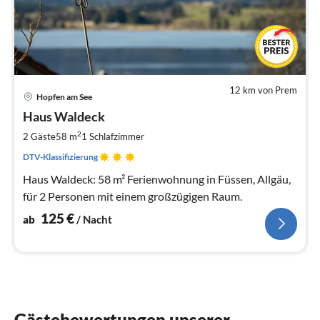
12 km von Prem
Pre
Hopfen am See
ab
1
Haus Waldeck
pr
2
2 Gäste
58 m
1
Schlafzimmer
Na
DTV-Klassifizierung
Haus Waldeck: 58 m² Ferienwohnung in Füssen, Allgäu,
für 2 Personen mit einem großzügigen Raum.
125
€
ab
/ Nacht
Gästebewertungen unserer