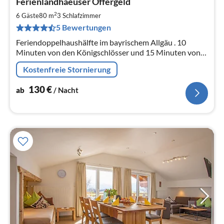
Ferienlandhaeuser Offergeld
ab
1
2
6 Gäste
80 m
3
Schlafzimmer
pr
5 Bewertungen
Na
Feriendoppelhaushälfte im bayrischem Allgäu . 10
Minuten von den Königschlösser und 15 Minuten von
Füssen entfernt.
Kostenfreie Stornierung
130
€
ab
/ Nacht