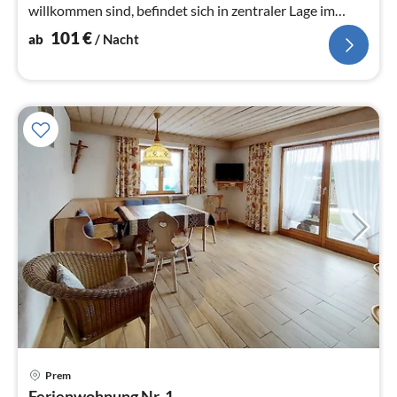
willkommen sind, befindet sich in zentraler Lage im
romantischen Ortskern von Prem.
101
€
ab
/ Nacht
Pre
Prem
ab
Ferienwohnung Nr. 1