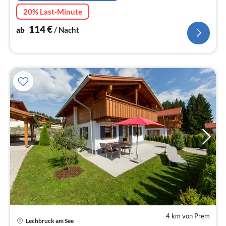
20% Last-Minute
114
€
ab
/ Nacht
4 km von Prem
Lechbruck am See