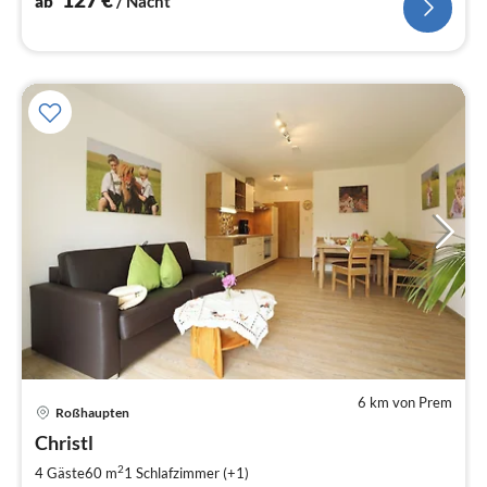
ab
/ Nacht
6 km von Prem
Pre
Roßhaupten
ab
9
Christl
pr
2
4 Gäste
60 m
1
Schlafzimmer (+1)