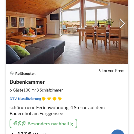
6 km von Prem
Pre
Roßhaupten
ab
1
Bubenkammer
pr
2
6 Gäste
100 m
3
Schlafzimmer
Na
DTV-Klassifizierung
schöne neue Ferienwohnung, 4 Sterne auf dem
Bauernhof am Forggensee
Besonders nachhaltig
127
€