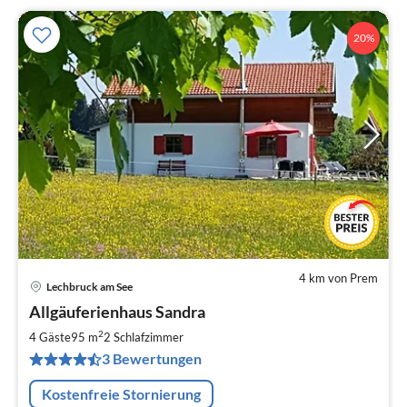
20%
4 km von Prem
Lechbruck am See
Pre
Allgäuferienhaus Sandra
ab
1
2
4 Gäste
95 m
2
Schlafzimmer
pr
3 Bewertungen
Na
Kostenfreie Stornierung