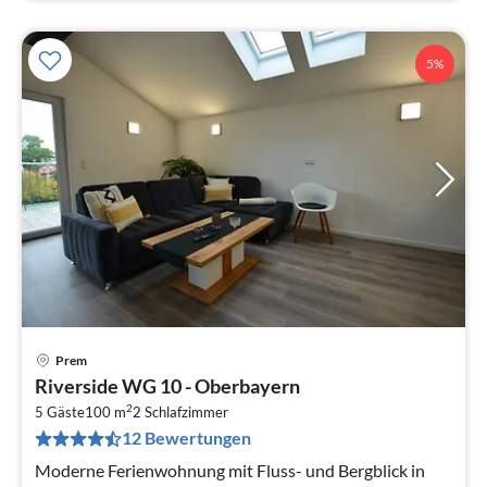
5%
Prem
Pre
Riverside WG 10 - Oberbayern
ab
2
1
5 Gäste
100 m
2
Schlafzimmer
12 Bewertungen
pr
Na
Moderne Ferienwohnung mit Fluss- und Bergblick in