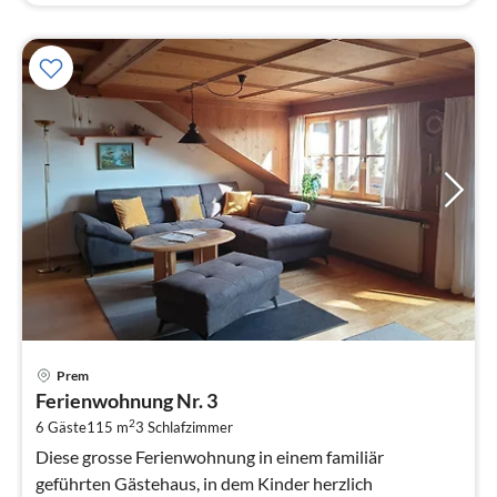
Pre
Prem
ab
Ferienwohnung Nr. 3
1
2
6 Gäste
115 m
3
Schlafzimmer
pr
Na
Diese grosse Ferienwohnung in einem familiär
geführten Gästehaus, in dem Kinder herzlich