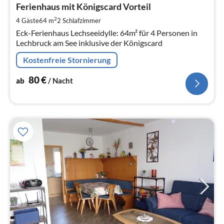
8
Ferienhaus mit Königscard Vorteil
pr
2
4 Gäste
64 m
2
Schlafzimmer
Na
Eck-Ferienhaus Lechseeidylle: 64m² für 4 Personen in
Lechbruck am See inklusive der Königscard
Kostenfreie Stornierung
80
€
ab
/ Nacht