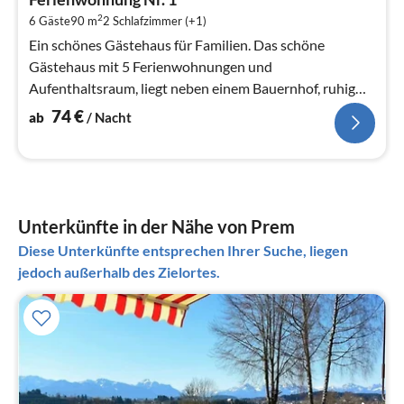
7
2
6 Gäste
90 m
2
Schlafzimmer (+1)
pr
Na
Ein schönes Gästehaus für Familien. Das schöne
Gästehaus mit 5 Ferienwohnungen und
Aufenthaltsraum, liegt neben einem Bauernhof, ruhig
und umgeben von Wiesen und Wäldern in Lechbru...
74
€
ab
/ Nacht
Unterkünfte in der Nähe von Prem
Diese Unterkünfte entsprechen Ihrer Suche, liegen
jedoch außerhalb des Zielortes.