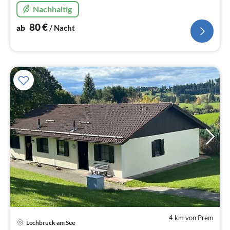
Nachhaltig
80
€
ab
/ Nacht
4 km von Prem
Pre
Lechbruck am See
ab