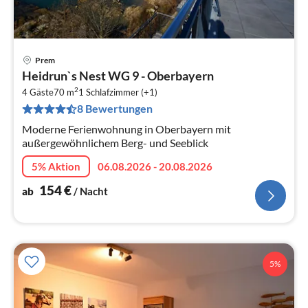
Prem
Pre
Heidrun`s Nest WG 9 - Oberbayern
ab
2
1
4 Gäste
70 m
1
Schlafzimmer (+1)
8 Bewertungen
pr
Na
Moderne Ferienwohnung in Oberbayern mit
außergewöhnlichem Berg- und Seeblick
5% Aktion
06.08.2026 - 20.08.2026
154
€
ab
/ Nacht
5%