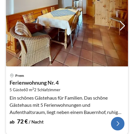
Pre
Prem
ab
Ferienwohnung Nr. 4
7
2
5 Gäste
60 m
2
Schlafzimmer
pr
Na
Ein schönes Gästehaus für Familien. Das schöne
Gästehaus mit 5 Ferienwohnungen und
Aufenthaltsraum, liegt neben einem Bauernhof, ruhig
und umgeben von Wiesen und Wäldern in Lechbru...
72
€
ab
/ Nacht