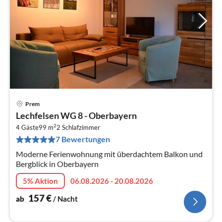
Prem
Pre
Lechfelsen WG 8 - Oberbayern
ab
2
1
4 Gäste
99 m
2
Schlafzimmer
7 Bewertungen
pr
Na
Moderne Ferienwohnung mit überdachtem Balkon und
Bergblick in Oberbayern
5% Aktion
06.08.2026 - 20.08.2026
157
€
ab
/ Nacht