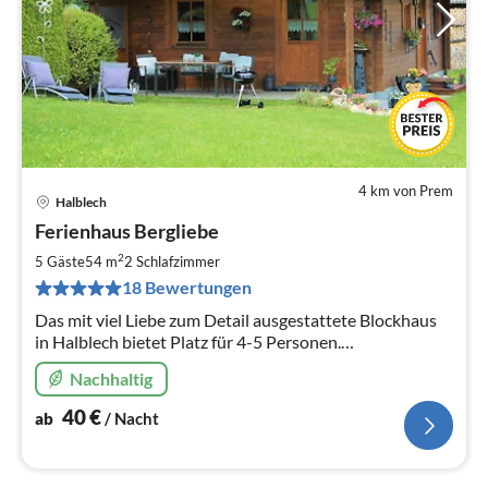
4 km von Prem
Halblech
Pre
Ferienhaus Bergliebe
ab
4
2
5 Gäste
54 m
2
Schlafzimmer
pr
18 Bewertungen
Na
Das mit viel Liebe zum Detail ausgestattete Blockhaus
in Halblech bietet Platz für 4-5 Personen.
Panoramablick, absolut ruhige Lage, 2 DZ, Kochnische,
Nachhaltig
DU/WC, Kachelofen, Terrasse.
40
€
ab
/ Nacht