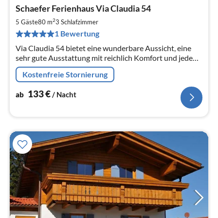
Pre
Schaefer Ferienhaus Via Claudia 54
ab
1
2
5 Gäste
80 m
3
Schlafzimmer
pr
1 Bewertung
Na
Via Claudia 54 bietet eine wunderbare Aussicht, eine
sehr gute Ausstattung mit reichlich Komfort und jede
Menge Wohlfühl-Atmosphäre.
Kostenfreie Stornierung
133
€
ab
/ Nacht