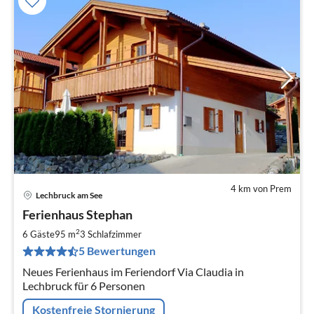
4 km von Prem
Lechbruck am See
Pre
Ferienhaus Stephan
ab
1
2
6 Gäste
95 m
3
Schlafzimmer
pr
5 Bewertungen
Na
Neues Ferienhaus im Feriendorf Via Claudia in
Lechbruck für 6 Personen
Kostenfreie Stornierung