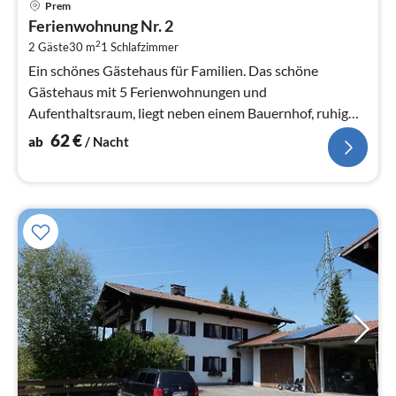
Prem
ab
Ferienwohnung Nr. 2
6
2
2 Gäste
30 m
1
Schlafzimmer
pr
Na
Ein schönes Gästehaus für Familien. Das schöne
Gästehaus mit 5 Ferienwohnungen und
Aufenthaltsraum, liegt neben einem Bauernhof, ruhig
und umgeben von Wiesen und Wäldern in Lechbru...
62
€
ab
/ Nacht