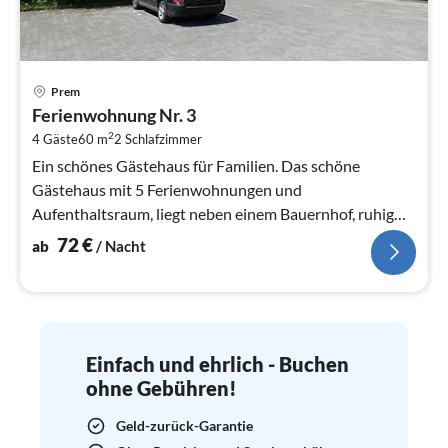
Pre
Prem
ab
Ferienwohnung Nr. 3
7
2
4 Gäste
60 m
2
Schlafzimmer
pr
Na
Ein schönes Gästehaus für Familien. Das schöne
Gästehaus mit 5 Ferienwohnungen und
Aufenthaltsraum, liegt neben einem Bauernhof, ruhig
und umgeben von Wiesen und Wäldern in Lechbru...
72
€
ab
/ Nacht
Einfach und ehrlich - Buchen
ohne Gebühren!
Geld-zurück-Garantie