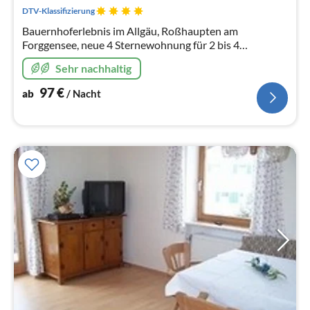
Na
DTV-Klassifizierung
Bauernhoferlebnis im Allgäu, Roßhaupten am
Forggensee, neue 4 Sternewohnung für 2 bis 4
Personen,
Sehr nachhaltig
97
€
ab
/ Nacht