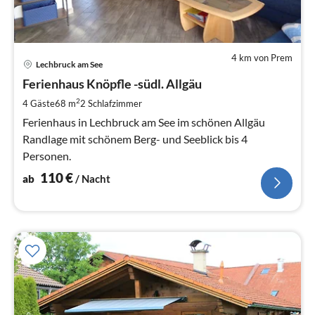
4 km von Prem
Pre
Lechbruck am See
ab
1
Ferienhaus Knöpfle -südl. Allgäu
pr
2
4 Gäste
68 m
2
Schlafzimmer
Na
Ferienhaus in Lechbruck am See im schönen Allgäu
Randlage mit schönem Berg- und Seeblick bis 4
Personen.
110
€
ab
/ Nacht