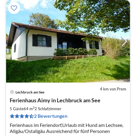
4 km von Prem
Lechbruck am See
Pre
Ferienhaus Aimy in Lechbruck am See
ab
8
2
5 Gäste
64 m
2
Schlafzimmer
pr
2 Bewertungen
Na
Ferienhaus im Feriendorf,Urlaub mit Hund am Lechsee,
Allgäu/Ostallgäu Ausreichend für fünf Personen