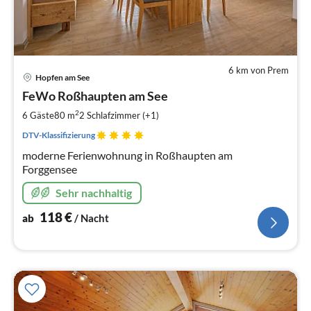
6 km von Prem
Pre
Hopfen am See
ab
1
FeWo Roßhaupten am See
pr
2
6 Gäste
80 m
2
Schlafzimmer (+1)
Na
DTV-Klassifizierung
moderne Ferienwohnung in Roßhaupten am
Forggensee
Sehr nachhaltig
118
€
ab
/ Nacht