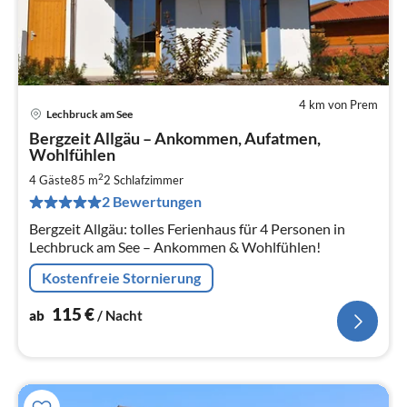
4 km von Prem
Lechbruck am See
Pre
Bergzeit Allgäu – Ankommen, Aufatmen,
ab
Wohlfühlen
1
2
4 Gäste
85 m
2
Schlafzimmer
pr
Na
2 Bewertungen
Bergzeit Allgäu: tolles Ferienhaus für 4 Personen in
Lechbruck am See – Ankommen & Wohlfühlen!
Kostenfreie Stornierung
115
€
ab
/ Nacht