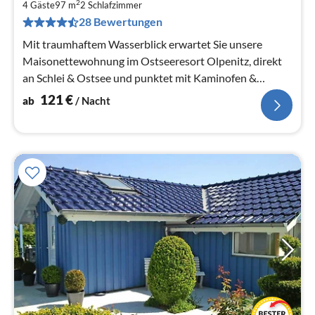
1
2
4 Gäste
97 m
2
Schlafzimmer
pr
28 Bewertungen
Na
Mit traumhaftem Wasserblick erwartet Sie unsere
Maisonettewohnung im Ostseeresort Olpenitz, direkt
an Schlei & Ostsee und punktet mit Kaminofen &
Infrarotsauna! Hunde willkommen!
121
€
ab
/ Nacht