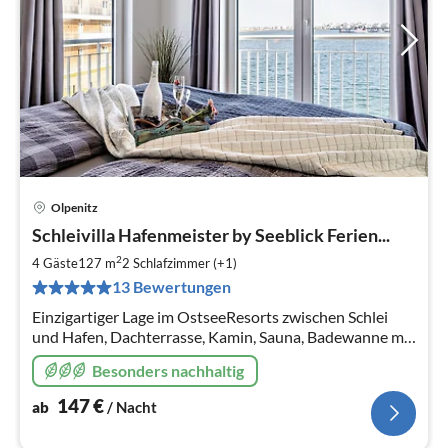
Olpenitz
Pre
Schleivilla Hafenmeister by Seeblick Ferien...
ab
1
2
4 Gäste
127 m
2
Schlafzimmer (+1)
pr
13 Bewertungen
Na
Einzigartiger Lage im OstseeResorts zwischen Schlei
und Hafen, Dachterrasse, Kamin, Sauna, Badewanne mit
Whirlpoolfunktionen.
Besonders nachhaltig
147
€
ab
/ Nacht