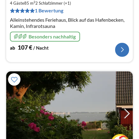
2
4 Gäste
85 m
2
Schlafzimmer (+1)
pr
Na
1 Bewertung
Alleinstehendes Feriehaus, Blick auf das Hafenbecken,
Kamin, Infrarotsauna
Besonders nachhaltig
107
€
ab
/ Nacht