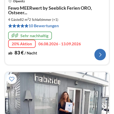
Olpenitz
Pre
Fewo MEERwert by Seeblick Ferien ORO,
ab
Ostseer...
8
2
4 Gäste
82 m
2
Schlafzimmer (+1)
pr
Na
10 Bewertungen
Sehr nachhaltig
20% Aktion
06.08.2026 - 13.09.2026
83
€
ab
/ Nacht