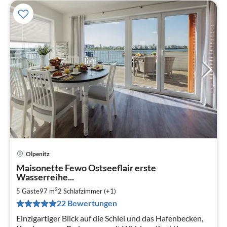
Olpenitz
Pre
Maisonette Fewo Ostseeflair erste
ab
Wasserreihe...
1
2
5 Gäste
97 m
2
Schlafzimmer (+1)
pr
Na
22 Bewertungen
Einzigartiger Blick auf die Schlei und das Hafenbecken,