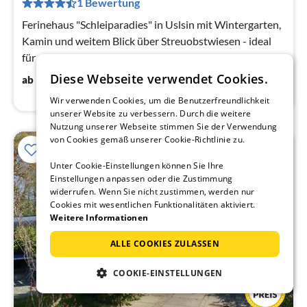
1 Bewertung
Na
Ferinehaus "Schleiparadies" in Uslsin mit Wintergarten,
Kamin und weitem Blick über Streuobstwiesen - ideal
für ruhige Auszeiten inmitten der Natur.
96
€
Diese Webseite verwendet Cookies.
ab
/ Nacht
Wir verwenden Cookies, um die Benutzerfreundlichkeit
unserer Website zu verbessern. Durch die weitere
Nutzung unserer Webseite stimmen Sie der Verwendung
von Cookies gemäß unserer Cookie-Richtlinie zu.
15%
Unter Cookie-Einstellungen können Sie Ihre
Einstellungen anpassen oder die Zustimmung
widerrufen. Wenn Sie nicht zustimmen, werden nur
Cookies mit wesentlichen Funktionalitäten aktiviert.
Weitere Informationen
ALLE COOKIES ZULASSEN
COOKIE-EINSTELLUNGEN