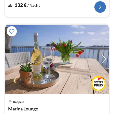
132
€
ab
/ Nacht
Kappeln
Pre
Marina Lounge
ab