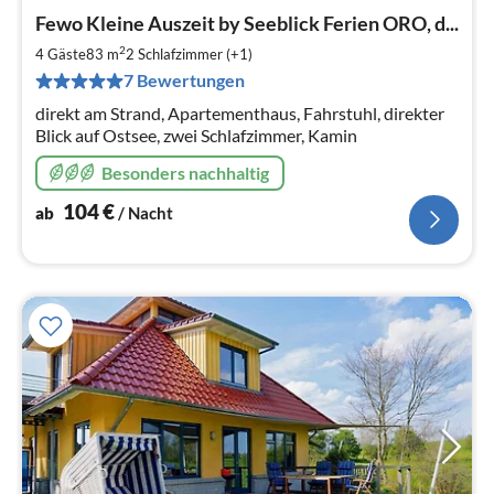
Pre
Fewo Kleine Auszeit by Seeblick Ferien ORO, d...
ab
1
2
4 Gäste
83 m
2
Schlafzimmer (+1)
pr
7 Bewertungen
Na
direkt am Strand, Apartementhaus, Fahrstuhl, direkter
Blick auf Ostsee, zwei Schlafzimmer, Kamin
Besonders nachhaltig
104
€
ab
/ Nacht