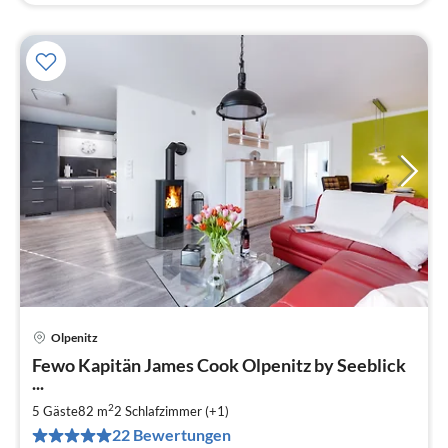
Olpenitz
Pre
Fewo Kapitän James Cook Olpenitz by Seeblick
ab
...
8
2
5 Gäste
82 m
2
Schlafzimmer (+1)
pr
Na
22 Bewertungen