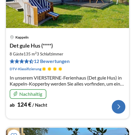
Kappeln
Pre
Det gule Hus (****)
ab
1
2
8 Gäste
135 m
3
Schlafzimmer
pr
12 Bewertungen
Na
DTV-Klassifizierung
In unserem VIERSTERNE-Ferienhaus (Det gule Hus) in
Kappeln-Kopperby werden Sie alles vorfinden, um einen
rundherum gelungenen Urlaub zu verbringen.
Nachhaltig
124
€
ab
/ Nacht