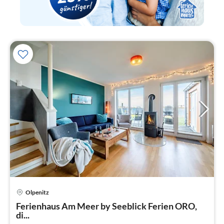
Olpenitz
Pre
Ferienhaus Am Meer by Seeblick Ferien ORO,
ab
di...
1