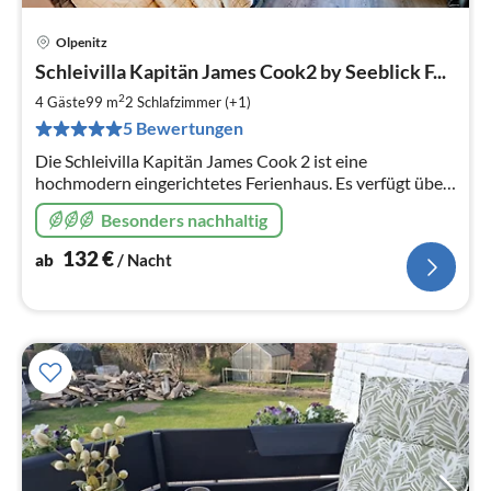
Olpenitz
Pre
Schleivilla Kapitän James Cook2 by Seeblick F...
ab
1
2
4 Gäste
99 m
2
Schlafzimmer (+1)
pr
5 Bewertungen
Na
Die Schleivilla Kapitän James Cook 2 ist eine
hochmodern eingerichtetes Ferienhaus. Es verfügt über
ein Wasserbett, Boxspringbett, XXL- Wellnessdusche, E-
Besonders nachhaltig
Ladesäule, Thermomix, Löwe...
132
€
ab
/ Nacht