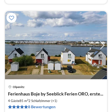
Olpenitz
Pre
Ferienhaus Boje by Seeblick Ferien ORO, erste...
ab
1
2
4 Gäste
85 m
2
Schlafzimmer (+1)
pr
8 Bewertungen
Na