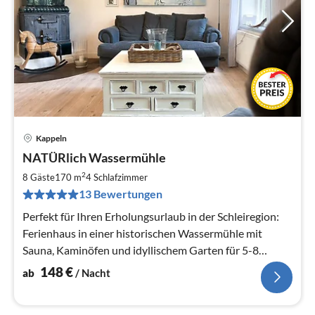
Kappeln
Pre
NATÜRlich Wassermühle
ab
1
2
8 Gäste
170 m
4
Schlafzimmer
pr
13 Bewertungen
Na
Perfekt für Ihren Erholungsurlaub in der Schleiregion:
Ferienhaus in einer historischen Wassermühle mit
Sauna, Kaminöfen und idyllischem Garten für 5-8
Personen
148
€
ab
/ Nacht