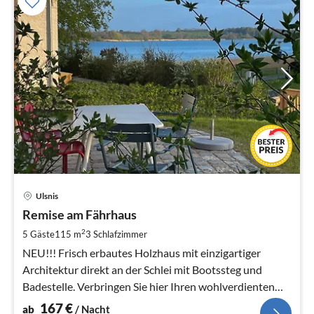
Pre
Ulsnis
ab
1
Remise am Fährhaus
pr
2
5 Gäste
115 m
3
Schlafzimmer
Na
NEU!!! Frisch erbautes Holzhaus mit einzigartiger
Architektur direkt an der Schlei mit Bootssteg und
Badestelle. Verbringen Sie hier Ihren wohlverdienten
Urlaub auf ca.
167
€
ab
/ Nacht