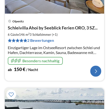
Olpenitz
Pre
Schleivilla Ahoi by Seeblick Ferien ORO, 3 SZ...
ab
1
2
6 Gäste
146 m
3
Schlafzimmer (+1)
pr
2 Bewertungen
Na
Einzigartiger Lage im OstseeResort zwischen Schlei und
Hafen, Dachterrasse, Kamin, Sauna, Badewanne mit
Whirlpoolfunktionen.
Besonders nachhaltig
150
€
ab
/ Nacht