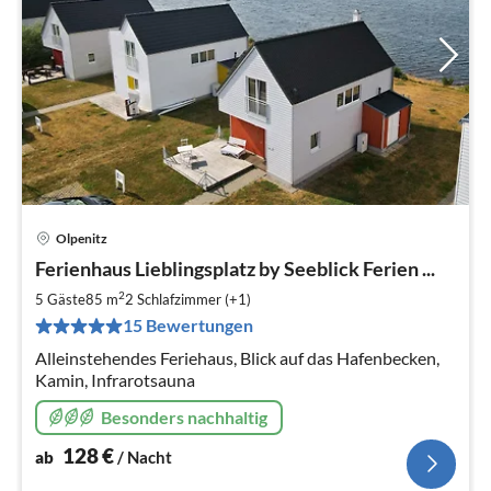
Olpenitz
Pre
Ferienhaus Lieblingsplatz by Seeblick Ferien ...
ab
1
2
5 Gäste
85 m
2
Schlafzimmer (+1)
pr
15 Bewertungen
Na
Alleinstehendes Feriehaus, Blick auf das Hafenbecken,
Kamin, Infrarotsauna
Besonders nachhaltig
128
€
ab
/ Nacht