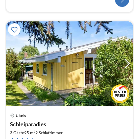
Ulsnis
Pre
Schleiparadies
ab
9
2
3 Gäste
95 m
2
Schlafzimmer
pr