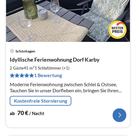
Schönhagen
Pre
Idyllische Ferienwohnung Dorf Karby
ab
7
2
2 Gäste
45 m
1
Schlafzimmer (+1)
pr
1 Bewertung
Na
Moderne Ferienwohnung zwischen Schlei & Ostsee,
Tauchen Sie in unser Dorfleben ein, bringen Sie Ihren
Drahtesel mit und genießen Sie die schöne Natur rund
Kostenfreie Stornierung
um Ihre Ferienwohnung
70
€
ab
/ Nacht