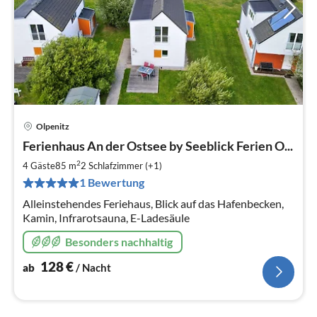
Olpenitz
Pre
Ferienhaus An der Ostsee by Seeblick Ferien O...
ab
1
2
4 Gäste
85 m
2
Schlafzimmer (+1)
pr
1 Bewertung
Na
Alleinstehendes Feriehaus, Blick auf das Hafenbecken,
Kamin, Infrarotsauna, E-Ladesäule
Besonders nachhaltig
128
€
ab
/ Nacht