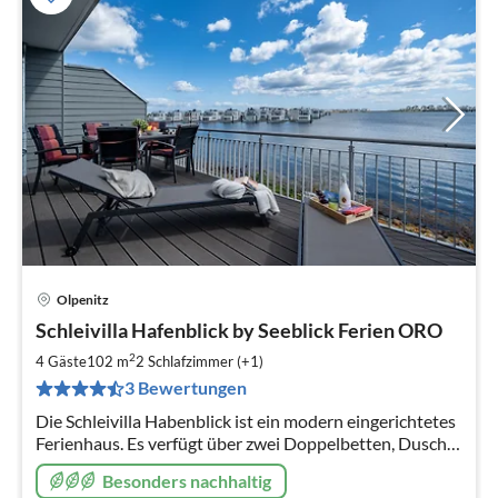
Olpenitz
Pre
Schleivilla Hafenblick by Seeblick Ferien ORO
ab
1
2
4 Gäste
102 m
2
Schlafzimmer (+1)
pr
3 Bewertungen
Na
Die Schleivilla Habenblick ist ein modern eingerichtetes
Ferienhaus. Es verfügt über zwei Doppelbetten, Dusche,
E-Ladesäule, abschliessbarer Fahrradschuppen,
Besonders nachhaltig
Finnische Saune und he...