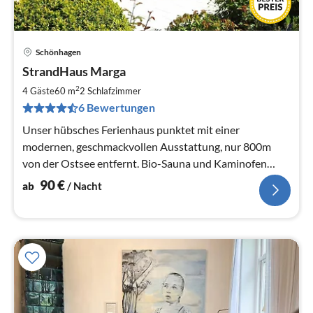
Schönhagen
Pre
StrandHaus Marga
ab
9
2
4 Gäste
60 m
2
Schlafzimmer
pr
6 Bewertungen
Na
Unser hübsches Ferienhaus punktet mit einer
modernen, geschmackvollen Ausstattung, nur 800m
von der Ostsee entfernt. Bio-Sauna und Kaminofen
sorgen für wohlige Wärme!
90
€
ab
/ Nacht