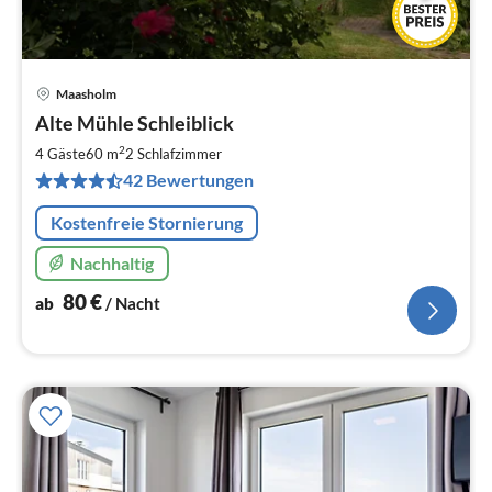
Maasholm
Pre
Alte Mühle Schleiblick
ab
8
2
4 Gäste
60 m
2
Schlafzimmer
pr
42 Bewertungen
Na
Kostenfreie Stornierung
Nachhaltig
80
€
ab
/ Nacht