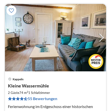
Kappeln
Pre
Kleine Wassermühle
ab
8
2
2 Gäste
74 m
1
Schlafzimmer
pr
55 Bewertungen
Na
Ferienwohnung im Erdgeschoss einer historischen