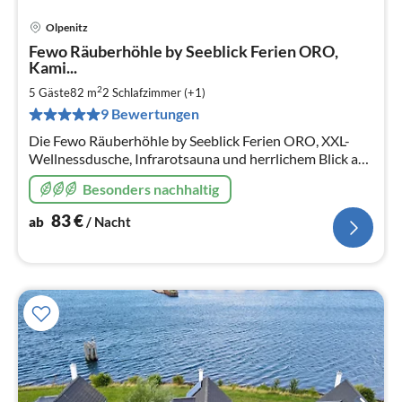
Olpenitz
Pre
Fewo Räuberhöhle by Seeblick Ferien ORO,
ab
Kami...
8
2
5 Gäste
82 m
2
Schlafzimmer (+1)
pr
Na
9 Bewertungen
Die Fewo Räuberhöhle by Seeblick Ferien ORO, XXL-
Wellnessdusche, Infrarotsauna und herrlichem Blick auf
das Hafenbecken und Ostsee.
Besonders nachhaltig
83
€
ab
/ Nacht