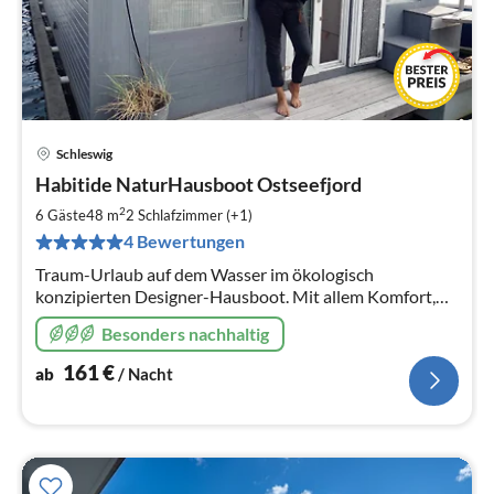
Schleswig
Pre
Habitide NaturHausboot Ostseefjord
ab
1
2
6 Gäste
48 m
2
Schlafzimmer (+1)
pr
4 Bewertungen
Na
Traum-Urlaub auf dem Wasser im ökologisch
konzipierten Designer-Hausboot. Mit allem Komfort,
gepflegtem Hafen, herrlicher Landschaft und viel Kultur
Besonders nachhaltig
- Natur statt Plastik :)
161
€
ab
/ Nacht