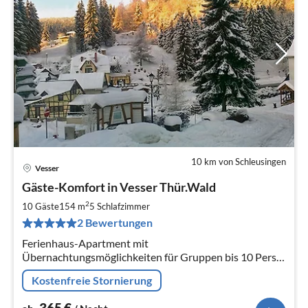
10 km von Schleusingen
Vesser
Pre
Gäste-Komfort in Vesser Thür.Wald
ab
3
2
10 Gäste
154 m
5
Schlafzimmer
pr
2 Bewertungen
Na
Ferienhaus-Apartment mit
Übernachtungsmöglichkeiten für Gruppen bis 10 Pers.
mit 154 qm (und flexibel in kleineren Größen je und
Kostenfreie Stornierung
Raumbedarf wählbar).
365
€