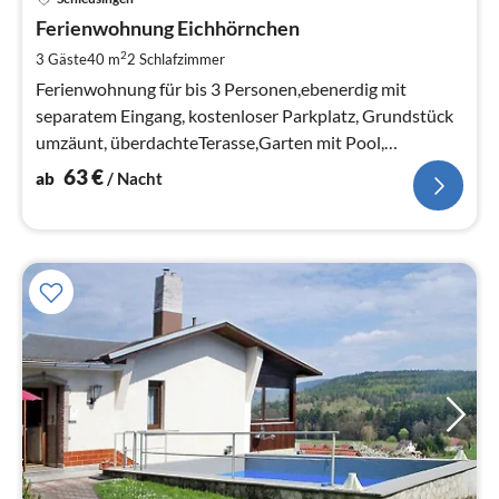
ab
6
Ferienwohnung Eichhörnchen
pr
2
3 Gäste
40 m
2
Schlafzimmer
Na
Ferienwohnung für bis 3 Personen,ebenerdig mit
separatem Eingang, kostenloser Parkplatz, Grundstück
umzäunt, überdachteTerasse,Garten mit Pool,
Kinderspielplatz, Frühstück buchbar
63
€
ab
/ Nacht