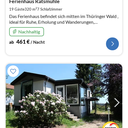
4
Ferienhaus Ratsmühle
pr
2
19 Gäste
320 m
7
Schlafzimmer
Na
Das Ferienhaus befindet sich mitten im Thüringer Wald ,
ideal für Ruhe, Erholung und Wanderungen,
Familientreffen und Gruppen - Urlaub mitten im Wald
Nachhaltig
am Fusse des Rennsteigs ! -
461
€
ab
/ Nacht