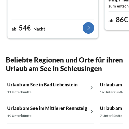
zum entsch
86€
Das haus ha
ab
Kühlschran
54€
ab
Nacht
bis zur gem
draußen gib
Ob Wandern
gemeinsam g
Beliebte Regionen und Orte für ihren
Kaffee der
Hier komme
Urlaub am See in Schleusingen
Kopf mal wi
Urlaub am See in Bad Liebenstein
Urlaub am Se
Mit der ri
hervorrage
11 Unterkünfte
16 Unterkünfte
man Glück h
Eisvogel se
Urlaub am See im Mittlerer Rennsteig
Urlaub am Se
Auch der Ve
19 Unterkünfte
7 Unterkünfte
verlässlich.