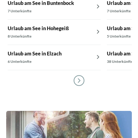
Urlaub am See in Buntenbock
Urlaub am Se
Ob Hund, K
haben jeden
7 Unterkünfte
7 Unterkünfte
genossen u
nächsten J
Urlaub am See in Hohegeiß
Urlaub am See
8 Unterkünfte
5 Unterkünfte
Urlaub am See in Elzach
Urlaub am Se
6 Unterkünfte
38 Unterkünfte