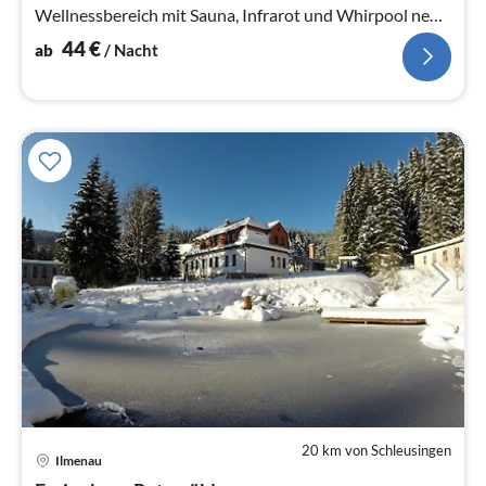
Wellnessbereich mit Sauna, Infrarot und Whirpool neu
seit Dezember 2019.
44
€
ab
/ Nacht
20 km von Schleusingen
Pre
Ilmenau
ab