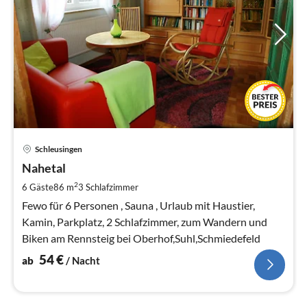
Pre
Schleusingen
ab
5
Nahetal
pr
2
6 Gäste
86 m
3
Schlafzimmer
Na
Fewo für 6 Personen , Sauna , Urlaub mit Haustier,
Kamin, Parkplatz, 2 Schlafzimmer, zum Wandern und
Biken am Rennsteig bei Oberhof,Suhl,Schmiedefeld
54
€
ab
/ Nacht