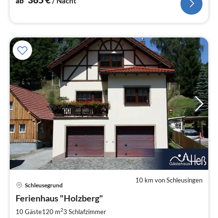
ab
/ Nacht
10 km von Schleusingen
Pre
Schleusegrund
ab
7
Ferienhaus "Holzberg"
pr
2
10 Gäste
120 m
3
Schlafzimmer