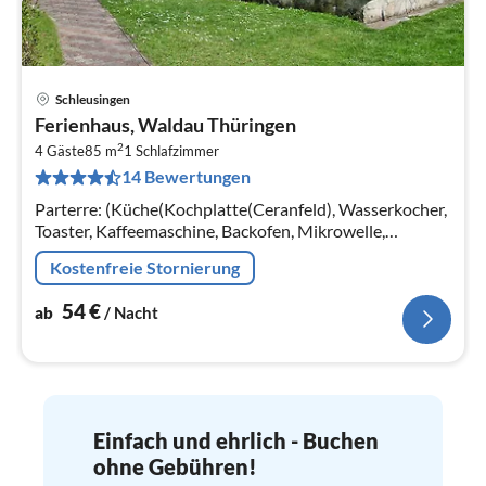
Schleusingen
Pre
Ferienhaus, Waldau Thüringen
ab
2
5
4 Gäste
85 m
1
Schlafzimmer
14 Bewertungen
pr
Na
Parterre: (Küche(Kochplatte(Ceranfeld), Wasserkocher,
Toaster, Kaffeemaschine, Backofen, Mikrowelle,
Kühl-/Gefrierkombination),
Kostenfreie Stornierung
Wohn/Esszimmer(TV(Satellit), Radio)
54
€
ab
/ Nacht
Einfach und ehrlich - Buchen
ohne Gebühren!