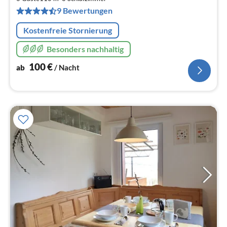
pr
9 Bewertungen
Na
Kostenfreie Stornierung
Besonders nachhaltig
100
€
ab
/ Nacht