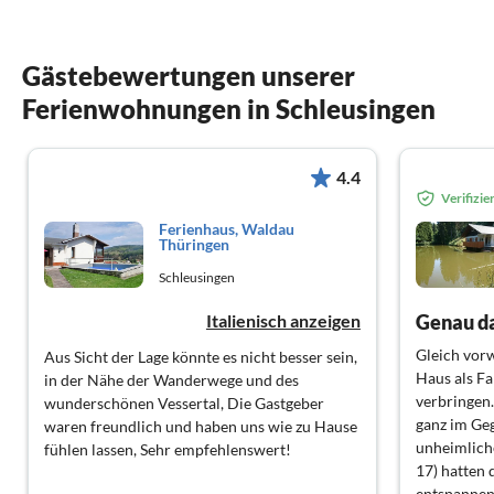
Gästebewertungen unserer
Ferienwohnungen in Schleusingen
4.4
Verifizi
Ferienhaus, Waldau
Thüringen
Schleusingen
Italienisch anzeigen
Gleich vorw
Aus Sicht der Lage könnte es nicht besser sein,
Haus als Fa
in der Nähe der Wanderwege und des
verbringen.
wunderschönen Vessertal, Die Gastgeber
ganz im Gege
waren freundlich und haben uns wie zu Hause
unheimliche
fühlen lassen, Sehr empfehlenswert!
17) hatten 
entspannen 