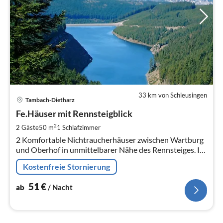
33 km von Schleusingen
Pre
Tambach-Dietharz
ab
5
Fe.Häuser mit Rennsteigblick
pr
2
2 Gäste
50 m
1
Schlafzimmer
Na
2 Komfortable Nichtraucherhäuser zwischen Wartburg
und Oberhof in unmittelbarer Nähe des Rennsteiges. In
sehr ruhiger Waldrandlage, bieten Entspannung pur!
Kostenfreie Stornierung
51
€
ab
/ Nacht