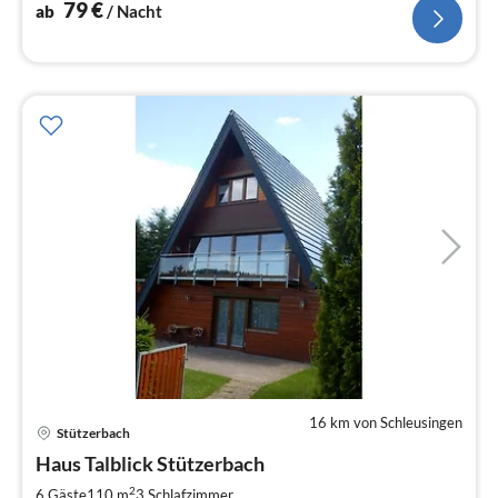
79
€
ab
/ Nacht
16 km von Schleusingen
Stützerbach
Pre
Haus Talblick Stützerbach
ab
1
2
6 Gäste
110 m
3
Schlafzimmer