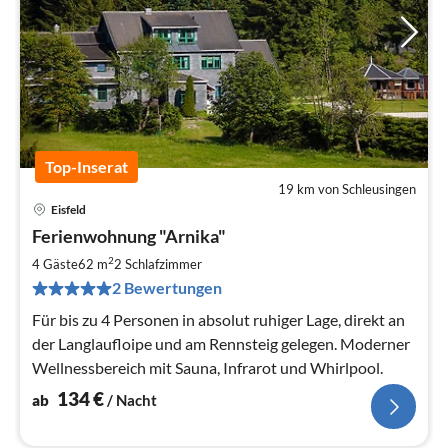
Top-Inserat
19 km von Schleusingen
Eisfeld
Pre
Ferienwohnung "Arnika"
ab
1
2
4 Gäste
62 m
2
Schlafzimmer
pr
2 Bewertungen
Na
Für bis zu 4 Personen in absolut ruhiger Lage, direkt an
der Langlaufloipe und am Rennsteig gelegen. Moderner
Wellnessbereich mit Sauna, Infrarot und Whirlpool.
134
€
ab
/ Nacht