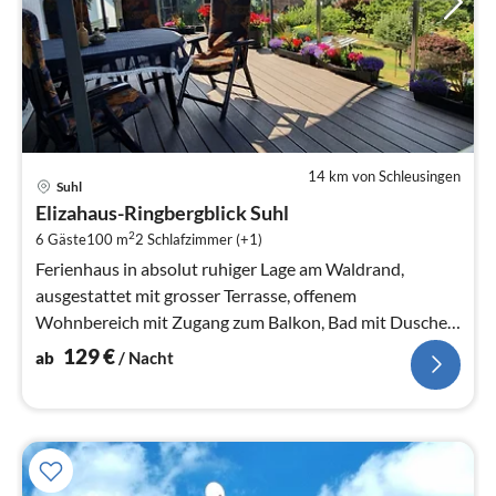
14 km von Schleusingen
Pre
Suhl
ab
Elizahaus-Ringbergblick Suhl
1
2
6 Gäste
100 m
2
Schlafzimmer (+1)
pr
Na
Ferienhaus in absolut ruhiger Lage am Waldrand,
ausgestattet mit grosser Terrasse, offenem
Wohnbereich mit Zugang zum Balkon, Bad mit Dusche
u.
129
€
ab
/ Nacht