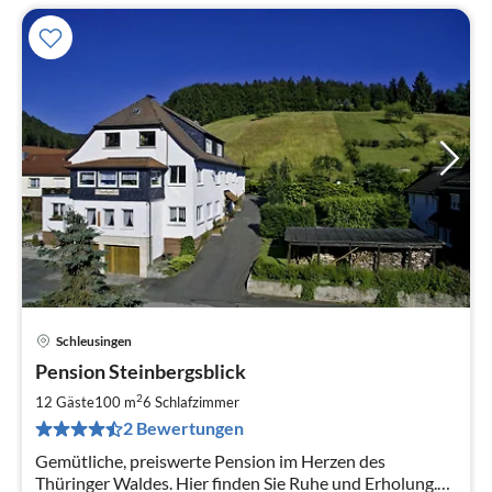
Schleusingen
Pre
Pension Steinbergsblick
ab
3
2
12 Gäste
100 m
6
Schlafzimmer
pr
2 Bewertungen
Na
Gemütliche, preiswerte Pension im Herzen des
Thüringer Waldes. Hier finden Sie Ruhe und Erholung.