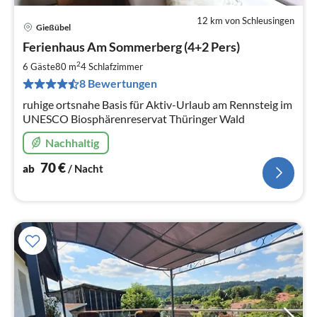
12 km von Schleusingen
Gießübel
Pre
Ferienhaus Am Sommerberg (4+2 Pers)
ab
7
2
6 Gäste
80 m
4
Schlafzimmer
pr
8 Bewertungen
Na
ruhige ortsnahe Basis für Aktiv-Urlaub am Rennsteig im
UNESCO Biosphärenreservat Thüringer Wald
Nachhaltig
70
€
ab
/ Nacht