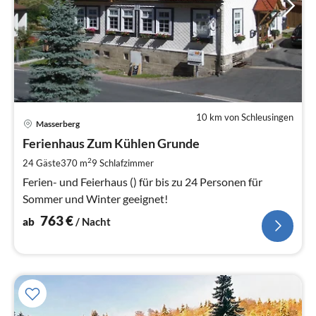
10 km von Schleusingen
Pre
Masserberg
ab
7
Ferienhaus Zum Kühlen Grunde
pr
2
24 Gäste
370 m
9
Schlafzimmer
Na
Ferien- und Feierhaus () für bis zu 24 Personen für
Sommer und Winter geeignet!
763
€
ab
/ Nacht