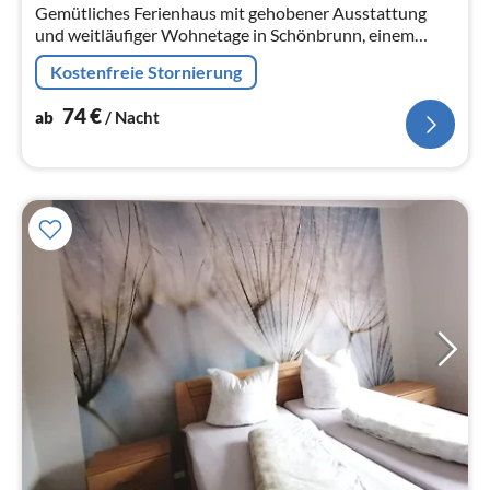
Na
Gemütliches Ferienhaus mit gehobener Ausstattung
und weitläufiger Wohnetage in Schönbrunn, einem
kleinen Ort am Südhang des Rennsteigs
Kostenfreie Stornierung
74
€
ab
/ Nacht