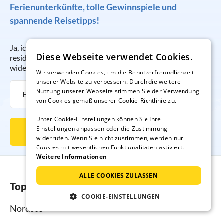
Ferienunterkünfte, tolle Gewinnspiele und
spannende Reisetipps!
Ja, ich möchte regelmäßig per E-Mail den Newsletter der
Diese Webseite verwendet Cookies.
resido GmbH erhalten. Die Anmeldung kann ich jederzeit
widerrufen.
Wir verwenden Cookies, um die Benutzerfreundlichkeit
unserer Website zu verbessern. Durch die weitere
Nutzung unserer Webseite stimmen Sie der Verwendung
von Cookies gemäß unserer Cookie-Richtlinie zu.
Unter Cookie-Einstellungen können Sie Ihre
Einstellungen anpassen oder die Zustimmung
Newsletter abonnieren
widerrufen. Wenn Sie nicht zustimmen, werden nur
Cookies mit wesentlichen Funktionalitäten aktiviert.
Weitere Informationen
ALLE COOKIES ZULASSEN
Top-Regionen
COOKIE-EINSTELLUNGEN
Nordsee