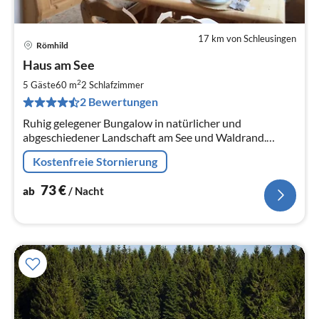
17 km von Schleusingen
Römhild
Pre
Haus am See
ab
7
2
5 Gäste
60 m
2
Schlafzimmer
pr
2 Bewertungen
Na
Ruhig gelegener Bungalow in natürlicher und
abgeschiedener Landschaft am See und Waldrand.
Fernab von jeder Hektik und Lärm.
Kostenfreie Stornierung
73
€
ab
/ Nacht