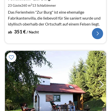
pr
2
23 Gäste
260 m
13
Schlafzimmer
Na
Das Ferienheim "Zur Burg" ist eine ehemalige
Fabrikantenvilla, die liebevoll für Sie saniert wurde und
idyllisch oberhalb der Ortschaft auf einem Felsen liegt.
351
€
ab
/ Nacht