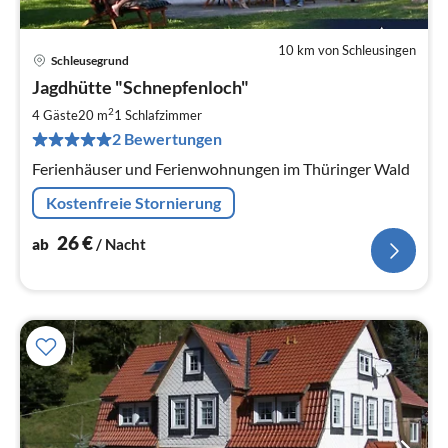
10 km von Schleusingen
Schleusegrund
Pre
Jagdhütte "Schnepfenloch"
ab
2
2
4 Gäste
20 m
1
Schlafzimmer
pr
2 Bewertungen
Na
Ferienhäuser und Ferienwohnungen im Thüringer Wald
Kostenfreie Stornierung
26
€
ab
/ Nacht