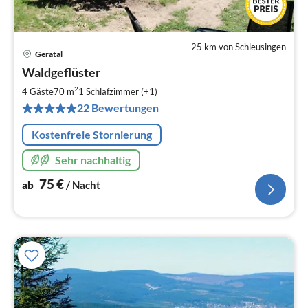
25 km von Schleusingen
Geratal
Pre
Waldgeflüster
ab
7
2
4 Gäste
70 m
1
Schlafzimmer (+1)
pr
22 Bewertungen
Na
Kostenfreie Stornierung
Sehr nachhaltig
75
€
ab
/ Nacht