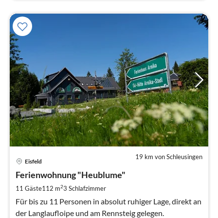
19 km von Schleusingen
Pre
Eisfeld
ab
4
Ferienwohnung "Heublume"
pr
2
11 Gäste
112 m
3
Schlafzimmer
Na
Für bis zu 11 Personen in absolut ruhiger Lage, direkt an
der Langlaufloipe und am Rennsteig gelegen.