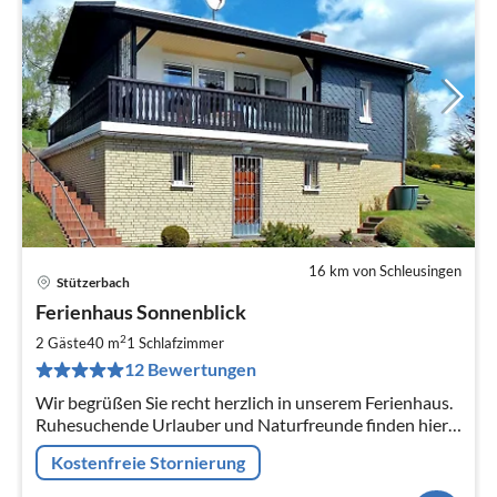
16 km von Schleusingen
Stützerbach
Pre
Ferienhaus Sonnenblick
ab
7
2
2 Gäste
40 m
1
Schlafzimmer
pr
12 Bewertungen
Na
Wir begrüßen Sie recht herzlich in unserem Ferienhaus.
Ruhesuchende Urlauber und Naturfreunde finden hier
eine gemütliche Urlaubsunterkunft - gern auch mit
Kostenfreie Stornierung
Ihrem Haustier.