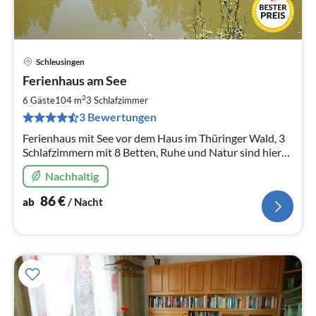
Schleusingen
Pre
Ferienhaus am See
ab
8
2
6 Gäste
104 m
3
Schlafzimmer
pr
3 Bewertungen
Na
Ferienhaus mit See vor dem Haus im Thüringer Wald, 3
Schlafzimmern mit 8 Betten, Ruhe und Natur sind hier
endlos ,Sauna , Haustiere sind wilkommen .Es kann
Nachhaltig
geangelt werden.
86
€
ab
/ Nacht