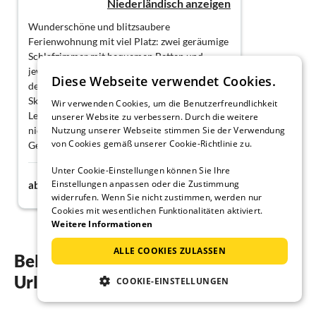
Niederländisch anzeigen
Wunderschöne und blitzsaubere
Ferienwohnung mit viel Platz: zwei geräumige
Schlafzimmer mit bequemen Betten und
jeweils eigenem Bad. Die Fotos entsprechen
Diese Webseite verwendet Cookies.
der Realität. Direkt an der Talabfahrt des
Skigebiets See gelegen. Herrliche Aussicht.
Wir verwenden Cookies, um die Benutzerfreundlichkeit
Leider ist die Wohnung zu Saisonbeginn noch
unserer Website zu verbessern. Durch die weitere
nicht geöffnet. Schneeketten oder ein
Nutzung unserer Webseite stimmen Sie der Verwendung
von Cookies gemäß unserer Cookie-Richtlinie zu.
Geländewagen sind bei Schnee unbedingt
erforderlich.
Unter Cookie-Einstellungen können Sie Ihre
Die Vermieter waren sehr freundlich und
94€
Einstellungen anpassen oder die Zustimmung
ab
Nacht
hilfsbereit. Wir hatten einen wunderbaren
widerrufen. Wenn Sie nicht zustimmen, werden nur
Kurzurlaub.
Cookies mit wesentlichen Funktionalitäten aktiviert.
Weitere Informationen
ALLE COOKIES ZULASSEN
Beliebte Regionen und Orte für ihren
Urlaub am See im Paznauntal
COOKIE-EINSTELLUNGEN