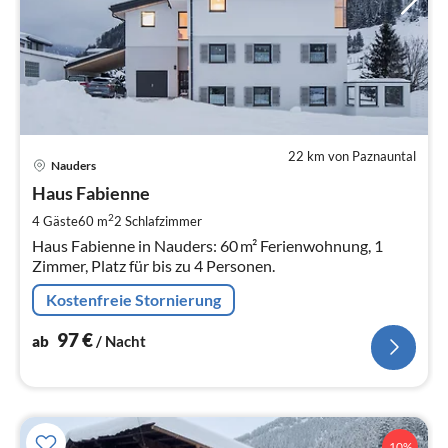
22 km von Paznauntal
Pre
Nauders
ab
9
Haus Fabienne
pr
2
4 Gäste
60 m
2
Schlafzimmer
Na
Haus Fabienne in Nauders: 60 m² Ferienwohnung, 1
Zimmer, Platz für bis zu 4 Personen.
Kostenfreie Stornierung
97
€
ab
/ Nacht
10%