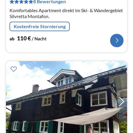
pr
8 Bewertungen
Na
Komfortables Apartment direkt im Ski- & Wandergebiet
Silvretta Montafon.
Kostenfreie Stornierung
110
€
ab
/ Nacht