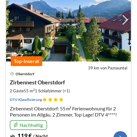
Top-Inserat
39 km von Paznauntal
Pre
Oberstdorf
ab
1
Zirbennest Oberstdorf
pr
2
2 Gäste
55 m
1
Schlafzimmer (+1)
Na
DTV-Klassifizierung
Zirbennest Oberstdorf: 55 m² Ferienwohnung für 2
Personen im Allgäu, 2 Zimmer, Top Lage! DTV 4****!
Nachhaltig
119
€
ab
/ Nacht