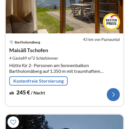
43 km von Paznauntal
Pre
Bartholomäberg
ab
2
Maisäß Tschofen
pr
2
4 Gäste
89 m
2
Schlafzimmer
Na
Hütte für 2- Personen am Sonnenbalkon
Bartholomäberg auf 1.350 m mit traumhaftem
Panormamablick auf die Montafoner Bergwelt, idealer
Kostenfreie Stornierung
Ausgangspunkt für Wanderungen
245
€
ab
/ Nacht