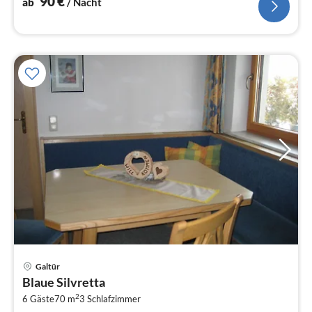
90
€
ab
/ Nacht
Pre
Galtür
ab
Blaue Silvretta
1
2
6 Gäste
70 m
3
Schlafzimmer
pr