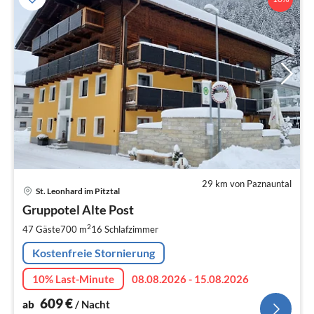
29 km von Paznauntal
Pre
St. Leonhard im Pitztal
ab
6
Gruppotel Alte Post
pr
2
47 Gäste
700 m
16
Schlafzimmer
Na
Kostenfreie Stornierung
10% Last-Minute
08.08.2026 - 15.08.2026
609
€
ab
/ Nacht