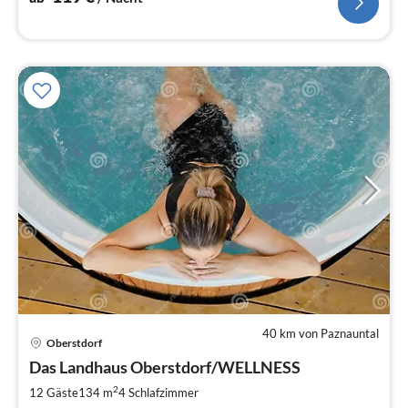
40 km von Paznauntal
Pre
Oberstdorf
ab
4
Das Landhaus Oberstdorf/WELLNESS
pr
2
12 Gäste
134 m
4
Schlafzimmer
Na