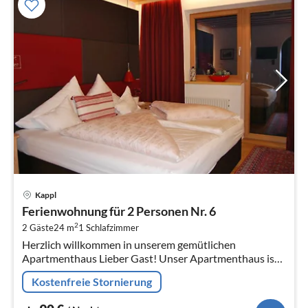
Pre
Kappl
ab
Ferienwohnung für 2 Personen Nr. 6
9
2
2 Gäste
24 m
1
Schlafzimmer
pr
Herzlich willkommen in unserem gemütlichen
Na
Apartmenthaus Lieber Gast! Unser Apartmenthaus ist
nach ökologischen Gesichtspunkten gebaut (mit dem
Kostenfreie Stornierung
Umweltsiegel Tirol ausg...