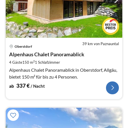
39 km von Paznauntal
Pre
Oberstdorf
ab
3
Alpenhaus Chalet Panoramablick
pr
2
4 Gäste
150 m
1
Schlafzimmer
Na
Alpenhaus Chalet Panoramablick in Oberstdorf, Allgäu,
bietet 150 m² für bis zu 4 Personen.
337
€
ab
/ Nacht