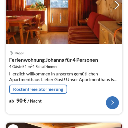
Pre
Kappl
ab
Ferienwohnung Johanna für 4 Personen
9
2
4 Gäste
51 m
1
Schlafzimmer
pr
Herzlich willkommen in unserem gemütlichen
Na
Apartmenthaus Lieber Gast! Unser Apartmenthaus ist
nach ökologischen Gesichtspunkten gebaut (mit dem
Kostenfreie Stornierung
Umweltsiegel Tirol ausg...
90
€
ab
/ Nacht