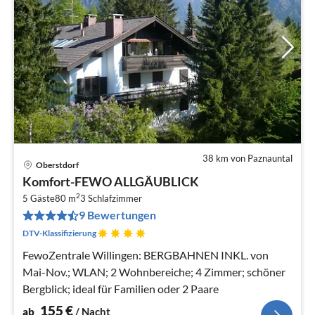
38 km von Paznauntal
Oberstdorf
Pre
Komfort-FEWO ALLGÄUBLICK
ab
2
1
5 Gäste
80 m
3
Schlafzimmer
9 Bewertungen
pr
Na
DTV-Klassifizierung
FewoZentrale Willingen: BERGBAHNEN INKL. von
Mai-Nov.; WLAN; 2 Wohnbereiche; 4 Zimmer; schöner
Bergblick; ideal für Familien oder 2 Paare
155
€
ab
/ Nacht