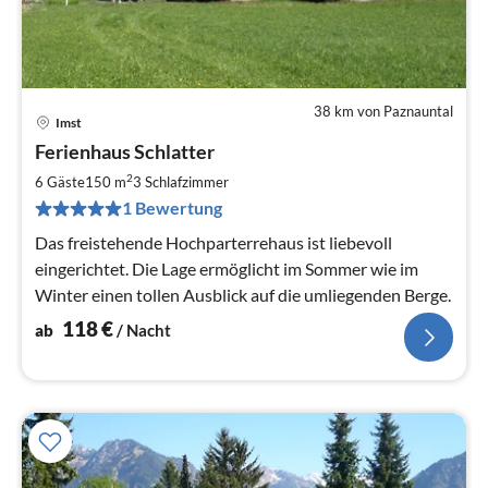
38 km von Paznauntal
Imst
Pre
Ferienhaus Schlatter
ab
1
2
6 Gäste
150 m
3
Schlafzimmer
pr
1 Bewertung
Na
Das freistehende Hochparterrehaus ist liebevoll
eingerichtet. Die Lage ermöglicht im Sommer wie im
Winter einen tollen Ausblick auf die umliegenden Berge.
118
€
ab
/ Nacht