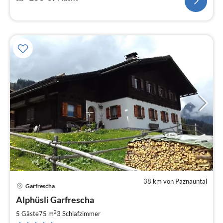
38 km von Paznauntal
Garfrescha
Pre
Alphüsli Garfrescha
ab
1
2
5 Gäste
75 m
3
Schlafzimmer