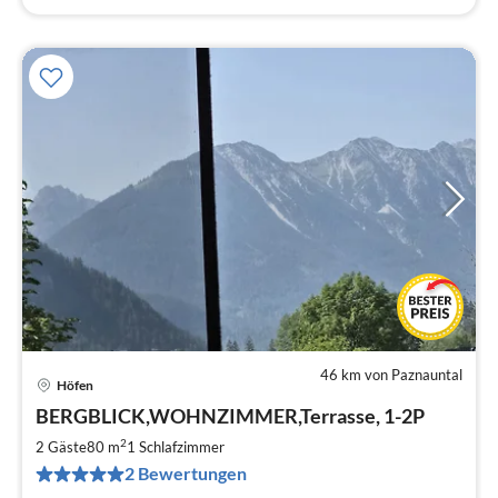
46 km von Paznauntal
Höfen
Pre
BERGBLICK,WOHNZIMMER,Terrasse, 1-2P
ab
9
2
2 Gäste
80 m
1
Schlafzimmer
pr
2 Bewertungen
Na