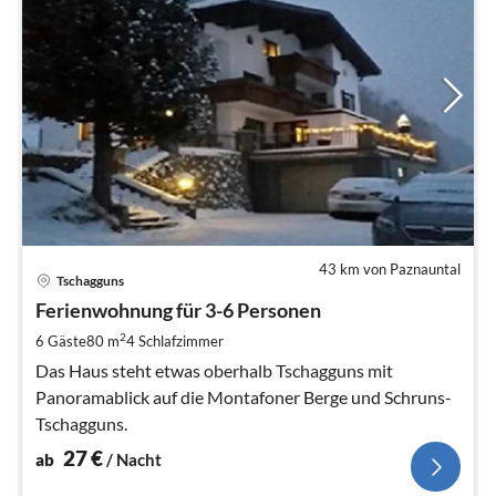
43 km von Paznauntal
Pre
Tschagguns
ab
2
Ferienwohnung für 3-6 Personen
pr
2
6 Gäste
80 m
4
Schlafzimmer
Na
Das Haus steht etwas oberhalb Tschagguns mit
Panoramablick auf die Montafoner Berge und Schruns-
Tschagguns.
27
€
ab
/ Nacht