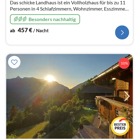
Das schicke Landhaus ist ein Vollholzhaus für bis zu 11
Personen in 4 Schlafzimmern, Wohnzimmer, Esszimmer,
große Südterrasse mit HOT-TUB, Grill.... für die Familie,
Besonders nachhaltig
Gruppen....
457
€
ab
/ Nacht
10%