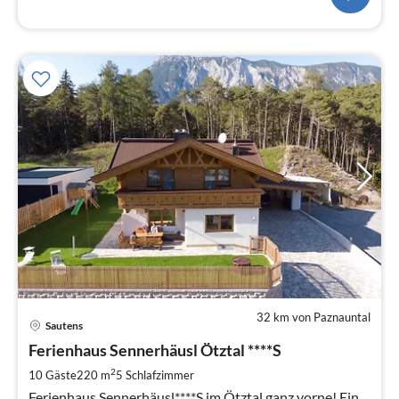
32 km von Paznauntal
Pre
Sautens
ab
2
Ferienhaus Sennerhäusl Ötztal ****S
pr
2
10 Gäste
220 m
5
Schlafzimmer
Na
Ferienhaus Sennerhäusl****S im Ötztal ganz vorne! Ein