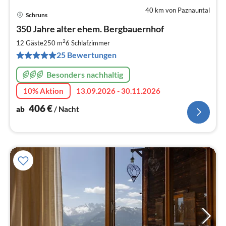
40 km von Paznauntal
Schruns
Pre
350 Jahre alter ehem. Bergbauernhof
ab
4
2
12 Gäste
250 m
6
Schlafzimmer
pr
25 Bewertungen
Na
Besonders nachhaltig
10% Aktion
13.09.2026 - 30.11.2026
406
€
ab
/ Nacht