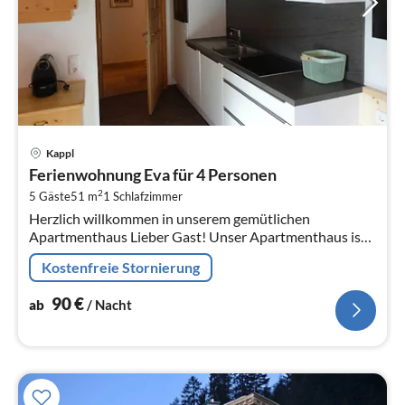
Pre
Kappl
ab
Ferienwohnung Eva für 4 Personen
9
2
5 Gäste
51 m
1
Schlafzimmer
pr
Herzlich willkommen in unserem gemütlichen
Na
Apartmenthaus Lieber Gast! Unser Apartmenthaus ist
nach ökologischen Gesichtspunkten gebaut (mit dem
Kostenfreie Stornierung
Umweltsiegel Tirol ausg...
90
€
ab
/ Nacht