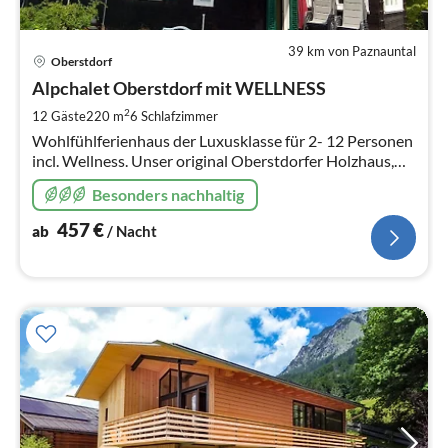
39 km von Paznauntal
Pre
Oberstdorf
ab
4
Alpchalet Oberstdorf mit WELLNESS
pr
2
12 Gäste
220 m
6
Schlafzimmer
Na
Wohlfühlferienhaus der Luxusklasse für 2- 12 Personen
incl. Wellness. Unser original Oberstdorfer Holzhaus,
liebevoll renoviert, mit kleinem Wellness- und
Besonders nachhaltig
Fitnessbereich, Kachelof
457
€
ab
/ Nacht