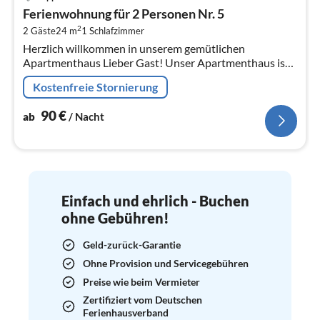
ab
Ferienwohnung für 2 Personen Nr. 5
9
2
2 Gäste
24 m
1
Schlafzimmer
pr
Herzlich willkommen in unserem gemütlichen
Na
Apartmenthaus Lieber Gast! Unser Apartmenthaus ist
nach ökologischen Gesichtspunkten gebaut (mit dem
Kostenfreie Stornierung
Umweltsiegel Tirol ausg...
90
€
ab
/ Nacht
Einfach und ehrlich - Buchen
ohne Gebühren!
Geld-zurück-Garantie
Ohne Provision und Servicegebühren
Preise wie beim Vermieter
Zertifiziert vom Deutschen
Ferienhausverband