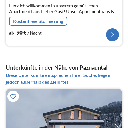
Herzlich willkommen in unserem gemütlichen
Na
Apartmenthaus Lieber Gast! Unser Apartmenthaus ist
nach ökologischen Gesichtspunkten gebaut (mit dem
Kostenfreie Stornierung
Umweltsiegel Tirol ausg...
90
€
ab
/ Nacht
Unterkünfte in der Nähe von Paznauntal
Diese Unterkünfte entsprechen Ihrer Suche, liegen
jedoch außerhalb des Zielortes.