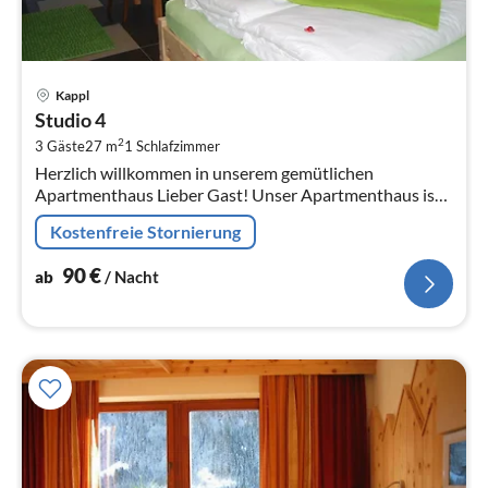
Pre
Kappl
ab
Studio 4
9
2
3 Gäste
27 m
1
Schlafzimmer
pr
Herzlich willkommen in unserem gemütlichen
Na
Apartmenthaus Lieber Gast! Unser Apartmenthaus ist
nach ökologischen Gesichtspunkten gebaut (mit dem
Kostenfreie Stornierung
Umweltsiegel Tirol ausg...
90
€
ab
/ Nacht