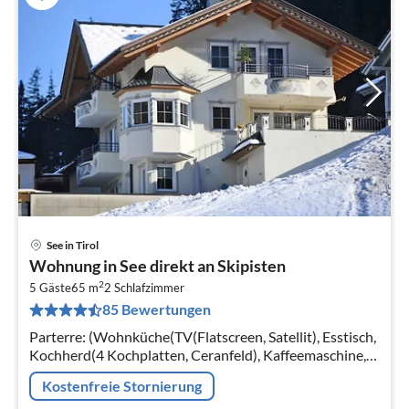
See in Tirol
Pre
Wohnung in See direkt an Skipisten
ab
2
9
5 Gäste
65 m
2
Schlafzimmer
85 Bewertungen
pr
Na
Parterre: (Wohnküche(TV(Flatscreen, Satellit), Esstisch,
Kochherd(4 Kochplatten, Ceranfeld), Kaffeemaschine,
Backofen, Mikrowelle, Spülmaschine,
Kostenfreie Stornierung
Kühl-/Gefrierkombination)