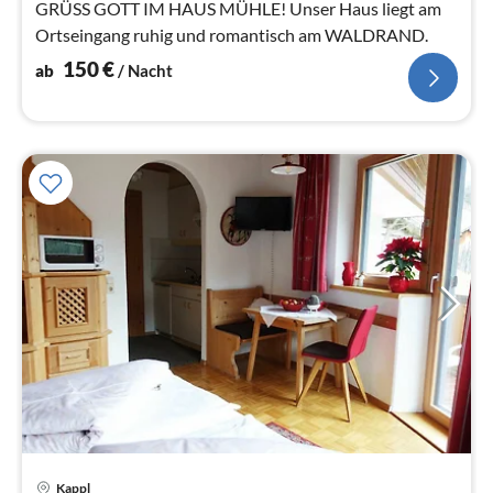
Na
GRÜSS GOTT IM HAUS MÜHLE! Unser Haus liegt am
Ortseingang ruhig und romantisch am WALDRAND.
150
€
ab
/ Nacht
Pre
Kappl