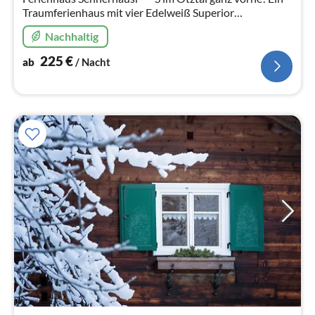
Traumferienhaus mit vier Edelweiß Superior
ausgezeichnet. Für Famillien die sich den Luxus von viel
Nachhaltig
Platz gönnen wollen.
225
€
ab
/ Nacht