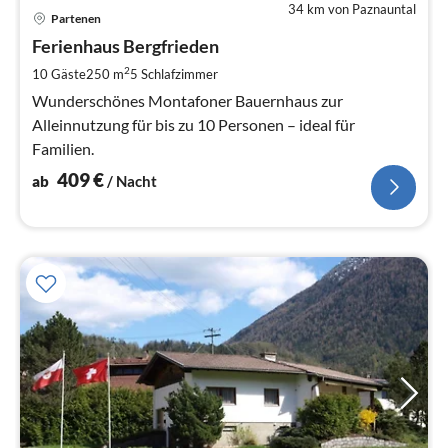
34 km von Paznauntal
Pre
Partenen
ab
4
Ferienhaus Bergfrieden
pr
2
10 Gäste
250 m
5
Schlafzimmer
Na
Wunderschönes Montafoner Bauernhaus zur
Alleinnutzung für bis zu 10 Personen – ideal für
Familien.
409
€
ab
/ Nacht