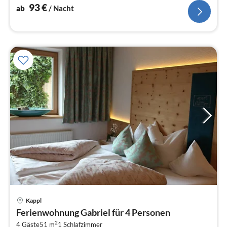
93
€
ab
/ Nacht
Pre
Kappl
ab
Ferienwohnung Gabriel für 4 Personen
9
2
4 Gäste
51 m
1
Schlafzimmer
pr