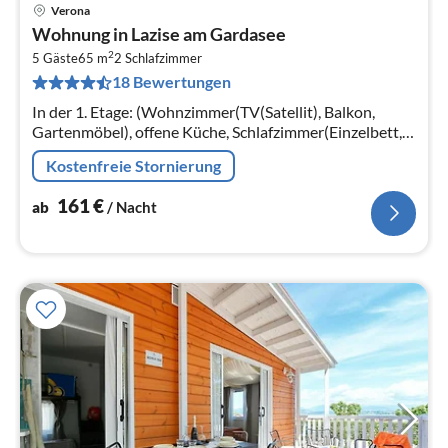
Verona
Pre
Wohnung in Lazise am Gardasee
ab
2
1
5 Gäste
65 m
2
Schlafzimmer
18 Bewertungen
pr
Na
In der 1. Etage: (Wohnzimmer(TV(Satellit), Balkon,
Gartenmöbel), offene Küche, Schlafzimmer(Einzelbett,
Doppelbett), Schlafzimmer(Einzelbett, Einzelbett)
Kostenfreie Stornierung
161
€
ab
/ Nacht