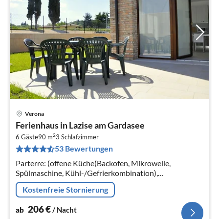
Verona
Pre
Ferienhaus in Lazise am Gardasee
ab
2
2
6 Gäste
90 m
3
Schlafzimmer
53 Bewertungen
pr
Na
Parterre: (offene Küche(Backofen, Mikrowelle,
Spülmaschine, Kühl-/Gefrierkombination),
Wohn/Esszimmer(TV(Satellit)), Schlafzimmer(2x
Kostenfreie Stornierung
Einzelbett), Schlafzimmer(2x Einzelbett)
206
€
ab
/ Nacht