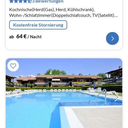
3 Bewertungen
pr
Na
Kochnische(Herd(Gas), Herd, Kühlschrank),
Wohn-/Schlafzimmer(Doppelschlafcouch, TV(Satellit)),
Schlafzimmer(Doppelbett), Badezimmer(Dusche,
Kostenfreie Stornierung
Toilette, Föhn), Trockner(gegen Gebühr)
64
€
ab
/ Nacht