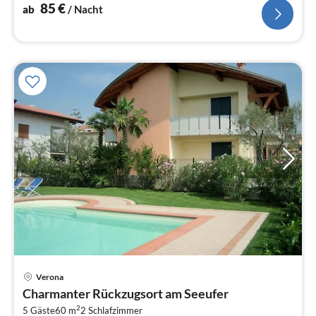
85
€
ab
/ Nacht
Verona
Pre
Charmanter Rückzugsort am Seeufer
ab
2
1
5 Gäste
60 m
2
Schlafzimmer