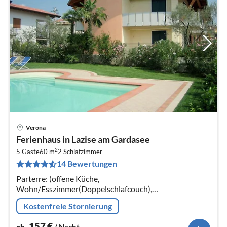
Verona
Pre
Ferienhaus in Lazise am Gardasee
ab
2
1
5 Gäste
60 m
2
Schlafzimmer
14 Bewertungen
pr
Na
Parterre: (offene Küche,
Wohn/Esszimmer(Doppelschlafcouch),
Schlafzimmer(Doppelbett),
Kostenfreie Stornierung
Schlafzimmer(Einzelunterschiebebett, Etagenbett),
Badezimmer(Dusche, Waschbecken, Toilette)
157
€
ab
/ Nacht