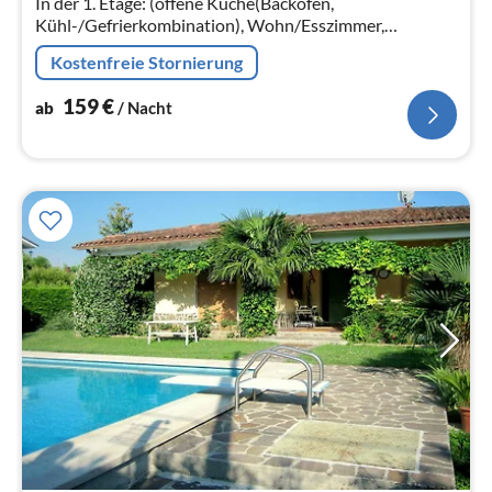
In der 1. Etage: (offene Küche(Backofen,
Na
Kühl-/Gefrierkombination), Wohn/Esszimmer,
Schlafzimmer(Doppelbett), Schlafzimmer(Doppelbett
Kostenfreie Stornierung
oder 2 Einzelbetten)
159
€
ab
/ Nacht