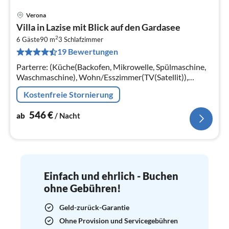
Verona
Pre
Villa in Lazise mit Blick auf den Gardasee
ab
2
5
6 Gäste
90 m
3
Schlafzimmer
19 Bewertungen
pr
Na
Parterre: (Küche(Backofen, Mikrowelle, Spülmaschine,
Waschmaschine), Wohn/Esszimmer(TV(Satellit)),
Schlafzimmer(Doppelbett), Schlafzimmer(Etagenbett)
Kostenfreie Stornierung
546
€
ab
/ Nacht
Einfach und ehrlich - Buchen
ohne Gebühren!
Geld-zurück-Garantie
Ohne Provision und Servicegebühren