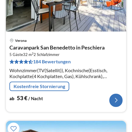
Verona
Pre
Caravanpark San Benedetto in Peschiera
ab
2
5
5 Gäste
32 m
2
Schlafzimmer
184 Bewertungen
pr
Na
Wohnzimmer(TV(Satellit)), Kochnische(Esstisch,
Kochplatte(4 Kochplatten, Gas), Kühlschrank),
Schlafzimmer(Doppelbett), Schlafzimmer(Schlafcouch 1
Kostenfreie Stornierung
Pers., Etagenbett)
53
€
ab
/ Nacht