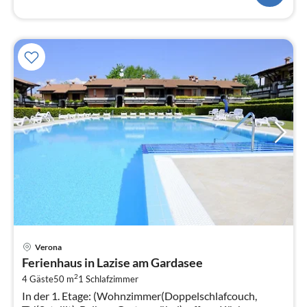
Pre
Verona
ab
Ferienhaus in Lazise am Gardasee
1
2
4 Gäste
50 m
1
Schlafzimmer
pr
In der 1. Etage: (Wohnzimmer(Doppelschlafcouch,
Na