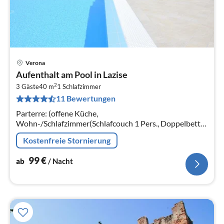
Verona
Pre
Aufenthalt am Pool in Lazise
ab
2
9
3 Gäste
40 m
1
Schlafzimmer
11 Bewertungen
pr
Na
Parterre: (offene Küche,
Wohn-/Schlafzimmer(Schlafcouch 1 Pers., Doppelbett
oder 2 Einzelbetten, TV(Satellit)), Badezimmer(Dusche,
Kostenfreie Stornierung
Waschbecken, Toilette, Bidet)
99
€
ab
/ Nacht