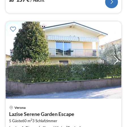
Pre
Verona
ab
Lazise Serene Garden Escape
1
2
5 Gäste
60 m
3
Schlafzimmer
pr