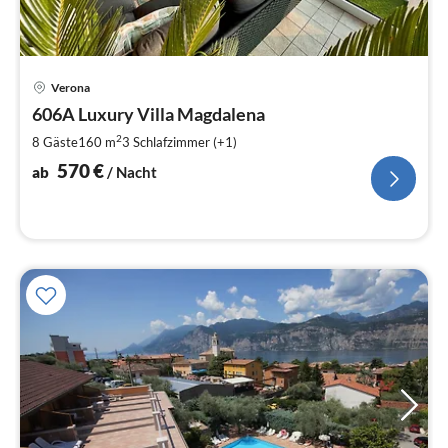
Pre
Verona
ab
5
606A Luxury Villa Magdalena
pr
2
8 Gäste
160 m
3
Schlafzimmer (+1)
Na
570
€
ab
/ Nacht