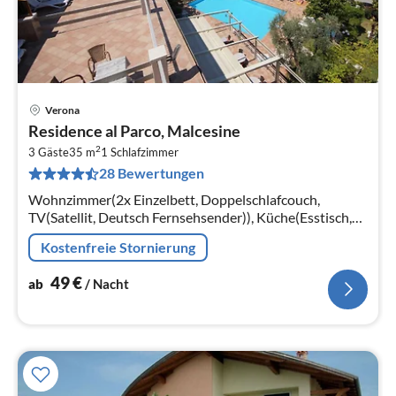
Verona
Pre
Residence al Parco, Malcesine
ab
2
4
3 Gäste
35 m
1
Schlafzimmer
28 Bewertungen
pr
Na
Wohnzimmer(2x Einzelbett, Doppelschlafcouch,
TV(Satellit, Deutsch Fernsehsender)), Küche(Esstisch,
Kochplatte(2 Kochplatten, elektrisch)
Kostenfreie Stornierung
49
€
ab
/ Nacht