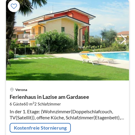
Pre
Verona
ab
Ferienhaus in Lazise am Gardasee
2
2
6 Gäste
60 m
2
Schlafzimmer
pr
In der 1. Etage: (Wohnzimmer(Doppelschlafcouch,
Na
TV(Satellit)), offene Küche, Schlafzimmer(Etagenbett),
Schlafzimmer(Doppelbett), Badezimmer(Dusche,
Kostenfreie Stornierung
Waschbecken, Toilette, Bidet)