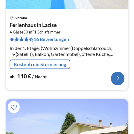
Verona
Pre
Ferienhaus in Lazise
ab
2
1
4 Gäste
50 m
1
Schlafzimmer
16 Bewertungen
pr
Na
In der 1. Etage: (Wohnzimmer(Doppelschlafcouch,
TV(Satellit), Balkon, Gartenmöbel), offene Küche,
Schlafzimmer(Doppelbett), Badezimmer(Dusche,
Kostenfreie Stornierung
Waschbecken, Toilette, Bidet)
110
€
ab
/ Nacht