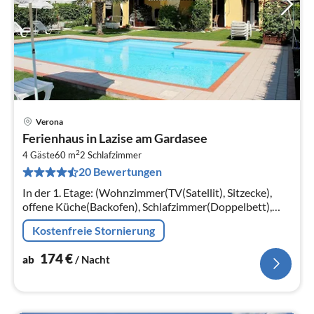
Verona
Pre
Ferienhaus in Lazise am Gardasee
ab
2
1
4 Gäste
60 m
2
Schlafzimmer
20 Bewertungen
pr
Na
In der 1. Etage: (Wohnzimmer(TV(Satellit), Sitzecke),
offene Küche(Backofen), Schlafzimmer(Doppelbett),
Schlafzimmer(Einzelbett, Einzelunterschiebebett)
Kostenfreie Stornierung
174
€
ab
/ Nacht