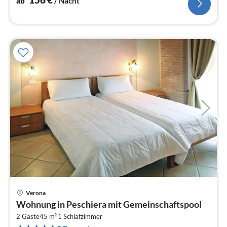
ab
/ Nacht
Verona
Pre
Wohnung in Peschiera mit Gemeinschaftspool
ab
2
6
2 Gäste
45 m
1
Schlafzimmer