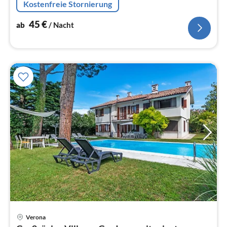
Kostenfreie Stornierung
45
€
ab
/ Nacht
Verona
Pre