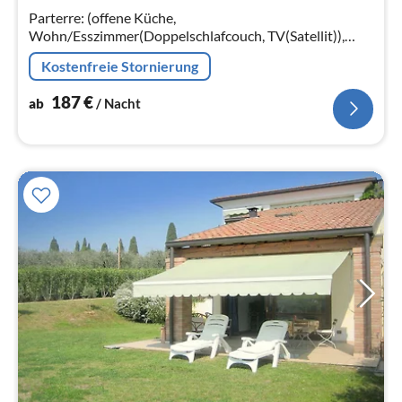
Parterre: (offene Küche,
Na
Wohn/Esszimmer(Doppelschlafcouch, TV(Satellit)),
Schlafzimmer(Doppelbett), Badezimmer(Dusche,
Kostenfreie Stornierung
Waschbecken, Toilette), Heizung(Zentral, Gas)
187
€
ab
/ Nacht