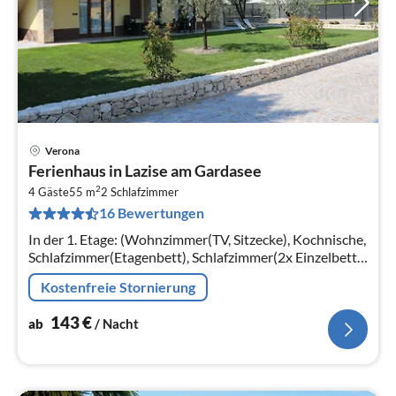
Verona
Pre
Ferienhaus in Lazise am Gardasee
ab
2
1
4 Gäste
55 m
2
Schlafzimmer
16 Bewertungen
pr
Na
In der 1. Etage: (Wohnzimmer(TV, Sitzecke), Kochnische,
Schlafzimmer(Etagenbett), Schlafzimmer(2x Einzelbett),
Badezimmer(Dusche, Waschbecken, Toilette))
Kostenfreie Stornierung
143
€
ab
/ Nacht