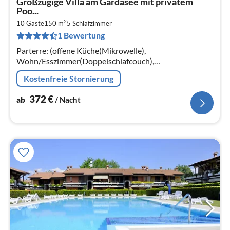
Großzügige Villa am Gardasee mit privatem
ab
Poo...
3
2
10 Gäste
150 m
5
Schlafzimmer
pr
1 Bewertung
Na
Parterre: (offene Küche(Mikrowelle),
Wohn/Esszimmer(Doppelschlafcouch),
Schlafzimmer(Doppelbett),
Kostenfreie Stornierung
Schlafzimmer(Einzelunterschiebebett, Etagenbett)
372
€
ab
/ Nacht