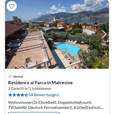
Verona
Pre
Residence al Parco in Malcesine
ab
2
4
2 Gäste
35 m
1
Schlafzimmer
58 Bewertungen
pr
Na
Wohnzimmer(2x Einzelbett, Doppelschlafcouch,
TV(Satellit, Deutsch Fernsehsender)), Küche(Esstisch,
Kochplatte(2 Kochplatten, elektrisch)