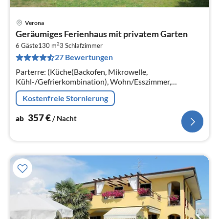
Verona
Pre
Geräumiges Ferienhaus mit privatem Garten
ab
2
3
6 Gäste
130 m
3
Schlafzimmer
27 Bewertungen
pr
Na
Parterre: (Küche(Backofen, Mikrowelle,
Kühl-/Gefrierkombination), Wohn/Esszimmer,
Badezimmer(Waschbecken, Toilette)) Souterrain:
Kostenfreie Stornierung
(Aufenthaltsraum, Schlafzimmer(Etagenbett)
357
€
ab
/ Nacht