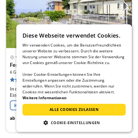
Diese Webseite verwendet Cookies.
Wir verwenden Cookies, um die Benutzerfreundlichkeit
unserer Website zu verbessern. Durch die weitere
Nutzung unserer Webseite stimmen Sie der Verwendung
Verona
Pre
von Cookies gemäß unserer Cookie-Richtlinie zu.
Ferienhaus am Gardasee mit Garten
ab
2
2
6 Gäste
90 m
3
Schlafzimmer
Unter Cookie-Einstellungen können Sie Ihre
27 Bewertungen
Einstellungen anpassen oder die Zustimmung
pr
widerrufen. Wenn Sie nicht zustimmen, werden nur
Na
In der 1. Etage: (Aufenthaltsraum(TV(Satellit)),
Cookies mit wesentlichen Funktionalitäten aktiviert.
Esszimmer(Kaminofen), Küche(Dunstabzugshaube,
Weitere Informationen
Backofen, Kühl-/Gefrierkombination),
Kostenfreie Stornierung
Schlafzimmer(Doppelbett)
ALLE COOKIES ZULASSEN
285
€
ab
/ Nacht
COOKIE-EINSTELLUNGEN