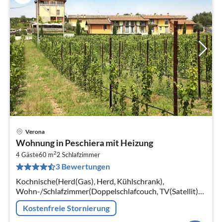
Verona
Pre
Wohnung in Peschiera mit Heizung
ab
2
8
4 Gäste
60 m
2
Schlafzimmer
3 Bewertungen
pr
Na
Kochnische(Herd(Gas), Herd, Kühlschrank),
Wohn-/Schlafzimmer(Doppelschlafcouch, TV(Satellit)),
Schlafzimmer(Doppelbett), Schlafzimmer(2x Einzelbett)
Kostenfreie Stornierung