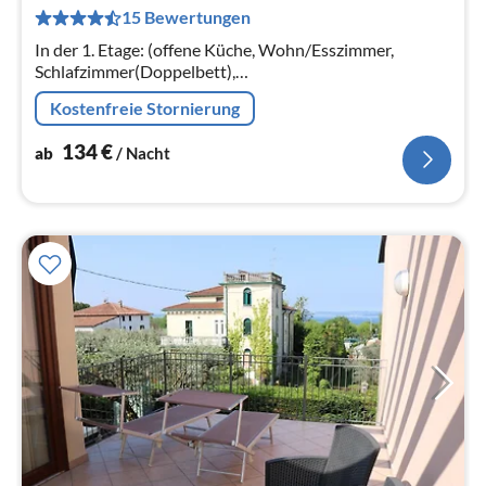
15 Bewertungen
pr
Na
In der 1. Etage: (offene Küche, Wohn/Esszimmer,
Schlafzimmer(Doppelbett),
Schlafzimmer(Einzelunterschiebebett, Etagenbett),
Kostenfreie Stornierung
Badezimmer(Dusche, Waschbecken, Toilette),
TV(Satellit)
134
€
ab
/ Nacht