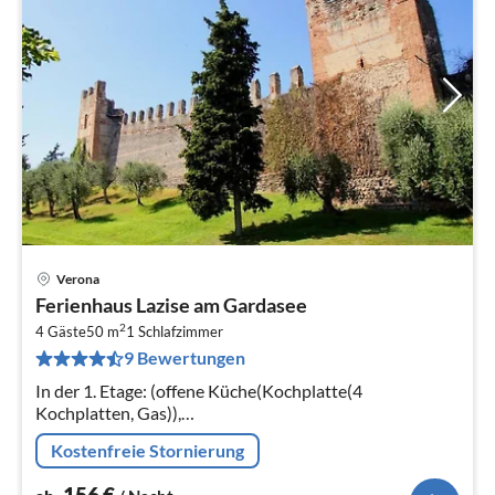
Verona
Pre
Ferienhaus Lazise am Gardasee
ab
2
1
4 Gäste
50 m
1
Schlafzimmer
9 Bewertungen
pr
Na
In der 1. Etage: (offene Küche(Kochplatte(4
Kochplatten, Gas)),
Wohn/Esszimmer(Doppelschlafcouch),
Kostenfreie Stornierung
Schlafzimmer(Doppelbett, TV(Satellit)),
Badezimmer(Dusche, Waschbecken, Toilette)
156
€