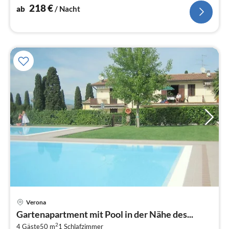
218
€
ab
/ Nacht
Pre
Verona
ab
Gartenapartment mit Pool in der Nähe des...
1
2
4 Gäste
50 m
1
Schlafzimmer
pr