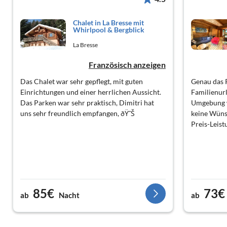
Chalet in La Bresse mit
Whirlpool & Bergblick
La Bresse
Französisch anzeigen
Das Chalet war sehr gepflegt, mit guten
Genau das R
Einrichtungen und einer herrlichen Aussicht.
Familienurl
Das Parken war sehr praktisch, Dimitri hat
Umgebung w
uns sehr freundlich empfangen, ðŸ˜Š
keine Wüns
Preis-Leist
85€
73€
ab
Nacht
ab