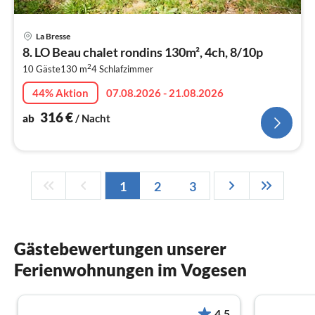
Pre
La Bresse
ab
8. LO Beau chalet rondins 130m², 4ch, 8/10p
3
2
10 Gäste
130 m
4
Schlafzimmer
pr
Na
44% Aktion
07.08.2026 - 21.08.2026
316
€
ab
/ Nacht
1
2
3
Gästebewertungen unserer
Ferienwohnungen im Vogesen
4.5