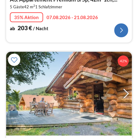
2
2
5 Gäste
42 m
1
Schlafzimmer
pr
Na
35% Aktion
07.08.2026 - 21.08.2026
203
€
ab
/ Nacht
42%