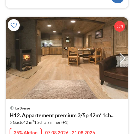
35%
Pre
La Bresse
ab
H12. Appartement premium 3/5p 42m² 1ch...
2
2
5 Gäste
42 m
1
Schlafzimmer (+1)
pr
Na
35% Aktion
07.08.2026 - 21.08.2026