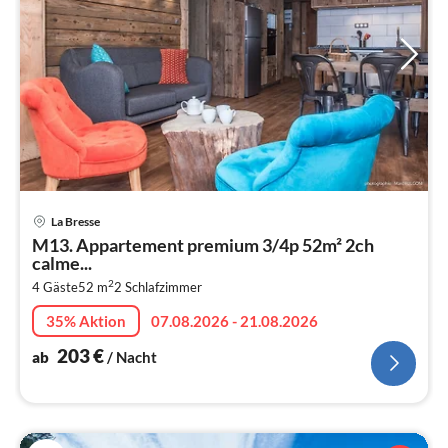
Pre
La Bresse
ab
M13. Appartement premium 3/4p 52m² 2ch
2
calme...
pr
2
4 Gäste
52 m
2
Schlafzimmer
Na
35% Aktion
07.08.2026 - 21.08.2026
203
€
ab
/ Nacht