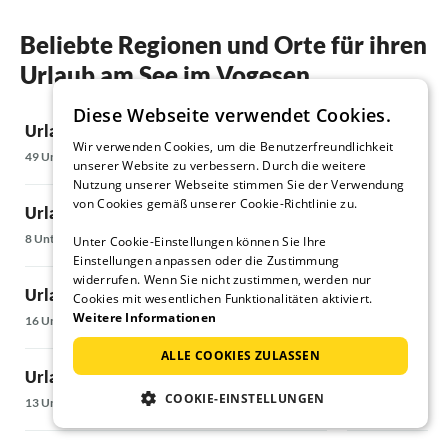
Beliebte Regionen und Orte für ihren
Urlaub am See im Vogesen
Diese Webseite verwendet Cookies.
Urlaub am See in La Bresse
Urlaub am Se
Wir verwenden Cookies, um die Benutzerfreundlichkeit
49 Unterkünfte
23 Unterkünfte
unserer Website zu verbessern. Durch die weitere
Nutzung unserer Webseite stimmen Sie der Verwendung
von Cookies gemäß unserer Cookie-Richtlinie zu.
Urlaub am See in Haut-Rhin
Urlaub am Se
8 Unterkünfte
7 Unterkünfte
Unter Cookie-Einstellungen können Sie Ihre
Einstellungen anpassen oder die Zustimmung
widerrufen. Wenn Sie nicht zustimmen, werden nur
Urlaub am See am Kaiserstuhl
Urlaub am Se
Cookies mit wesentlichen Funktionalitäten aktiviert.
Weitere Informationen
16 Unterkünfte
10 Unterkünfte
ALLE COOKIES ZULASSEN
Urlaub am See in Bas-Rhin
Urlaub am See
COOKIE-EINSTELLUNGEN
13 Unterkünfte
12 Unterkünfte