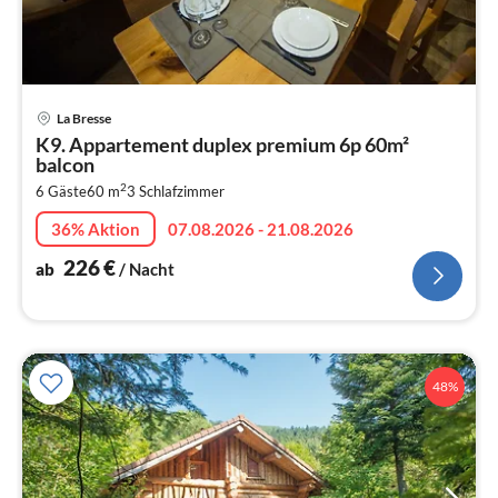
Pre
La Bresse
ab
K9. Appartement duplex premium 6p 60m²
2
balcon
pr
2
6 Gäste
60 m
3
Schlafzimmer
Na
36% Aktion
07.08.2026 - 21.08.2026
226
€
ab
/ Nacht
48%