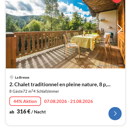
Pre
La Bresse
ab
2. Chalet traditionnel en pleine nature, 8 p,...
3
2
8 Gäste
72 m
4
Schlafzimmer
pr
Na
44% Aktion
07.08.2026 - 21.08.2026
316
€
ab
/ Nacht