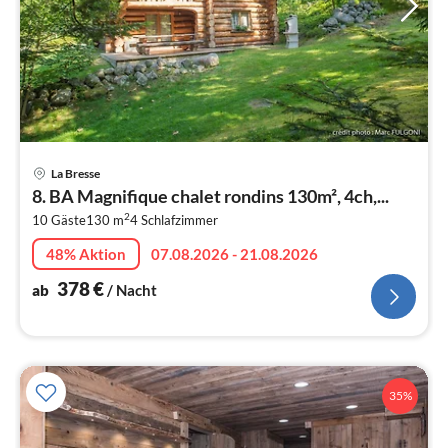
Pre
La Bresse
ab
8. BA Magnifique chalet rondins 130m², 4ch,...
3
2
10 Gäste
130 m
4
Schlafzimmer
pr
Na
48% Aktion
07.08.2026 - 21.08.2026
378
€
ab
/ Nacht
35%