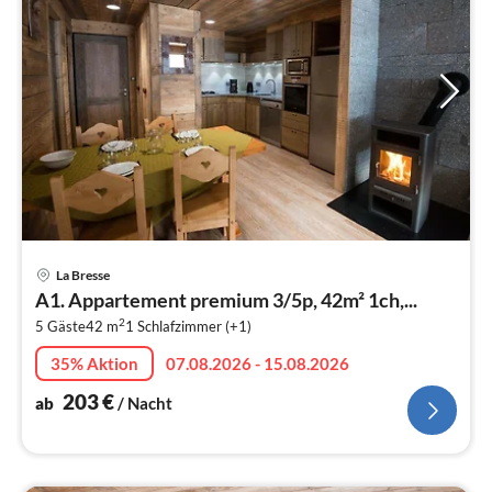
Pre
La Bresse
ab
A1. Appartement premium 3/5p, 42m² 1ch,...
2
2
5 Gäste
42 m
1
Schlafzimmer (+1)
pr
Na
35% Aktion
07.08.2026 - 15.08.2026
203
€
ab
/ Nacht