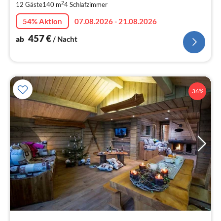
2
12 Gäste
140 m
4
Schlafzimmer
pr
Na
54% Aktion
07.08.2026 - 21.08.2026
457
€
ab
/ Nacht
36%