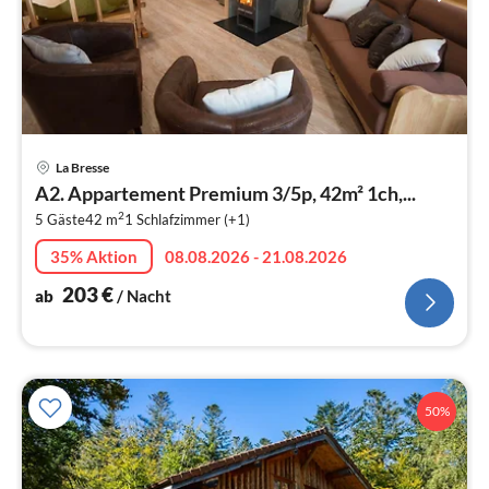
Pre
La Bresse
ab
A2. Appartement Premium 3/5p, 42m² 1ch,...
2
2
5 Gäste
42 m
1
Schlafzimmer (+1)
pr
Na
35% Aktion
08.08.2026 - 21.08.2026
203
€
ab
/ Nacht
50%