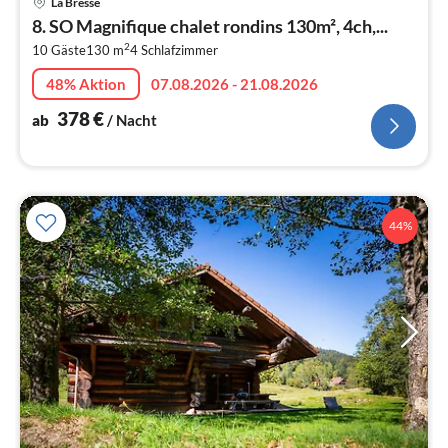
La Bresse
ab
8. SO Magnifique chalet rondins 130m², 4ch,...
3
2
10 Gäste
130 m
4
Schlafzimmer
pr
Na
48% Aktion
07.08.2026 - 21.08.2026
378
€
ab
/ Nacht
44%