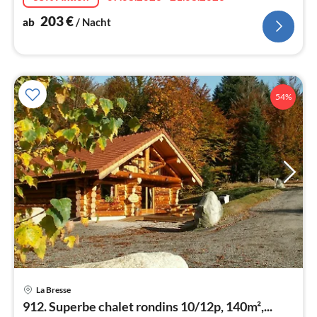
203
€
ab
/ Nacht
54%
Pre
La Bresse
ab
912. Superbe chalet rondins 10/12p, 140m²,...
4