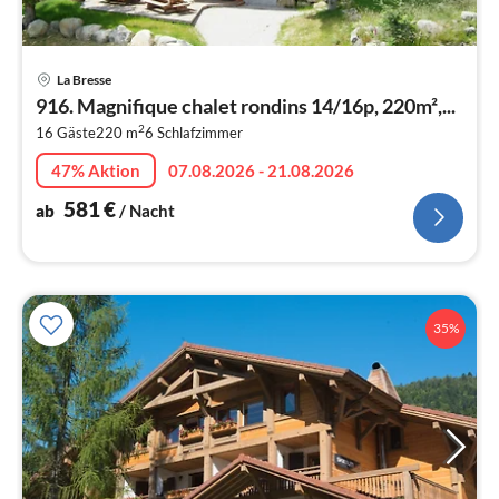
Pre
La Bresse
ab
916. Magnifique chalet rondins 14/16p, 220m²,...
5
2
16 Gäste
220 m
6
Schlafzimmer
pr
Na
47% Aktion
07.08.2026 - 21.08.2026
581
€
ab
/ Nacht
35%