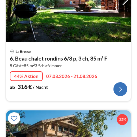
Pre
La Bresse
ab
6. Beau chalet rondins 6/8 p, 3 ch, 85 m² F
3
2
8 Gäste
85 m
3
Schlafzimmer
pr
Na
44% Aktion
07.08.2026 - 21.08.2026
316
€
ab
/ Nacht
35%