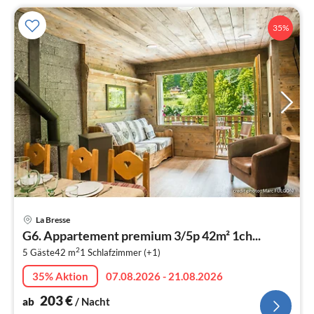
35%
Pre
La Bresse
ab
G6. Appartement premium 3/5p 42m² 1ch...
2
2
5 Gäste
42 m
1
Schlafzimmer (+1)
pr
Na
35% Aktion
07.08.2026 - 21.08.2026
203
€
ab
/ Nacht