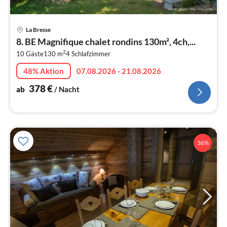
Pre
La Bresse
ab
8. BE Magnifique chalet rondins 130m², 4ch,...
3
2
10 Gäste
130 m
4
Schlafzimmer
pr
Na
48% Aktion
07.08.2026 - 21.08.2026
378
€
ab
/ Nacht
36%