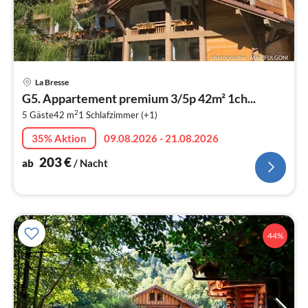
Pre
La Bresse
ab
G5. Appartement premium 3/5p 42m² 1ch...
2
2
5 Gäste
42 m
1
Schlafzimmer (+1)
pr
Na
35% Aktion
09.08.2026 - 21.08.2026
203
€
ab
/ Nacht
44%