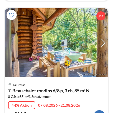
44%
Pre
La Bresse
ab
7. Beau chalet rondins 6/8 p, 3 ch, 85 m² N
3
2
8 Gäste
85 m
3
Schlafzimmer
pr
Na
44% Aktion
07.08.2026 - 21.08.2026