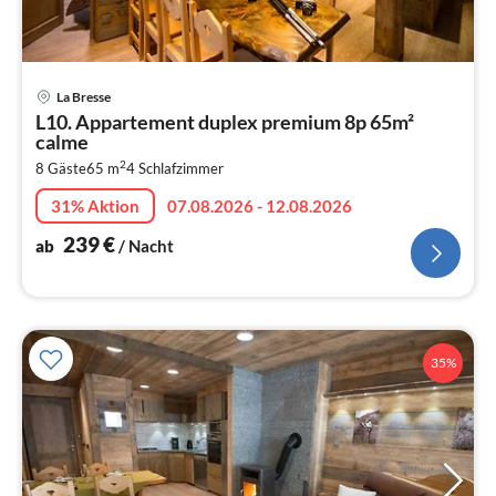
Pre
La Bresse
ab
L10. Appartement duplex premium 8p 65m²
2
calme
pr
2
8 Gäste
65 m
4
Schlafzimmer
Na
31% Aktion
07.08.2026 - 12.08.2026
239
€
ab
/ Nacht
35%