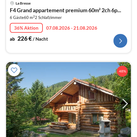
Pre
La Bresse
ab
F4 Grand appartement premium 60m² 2ch 6p...
2
2
6 Gäste
60 m
2
Schlafzimmer
pr
Na
36% Aktion
07.08.2026 - 21.08.2026
226
€
ab
/ Nacht
48%