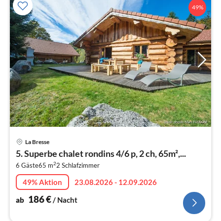
49%
Pre
La Bresse
ab
5. Superbe chalet rondins 4/6 p, 2 ch, 65m²,...
1
2
6 Gäste
65 m
2
Schlafzimmer
pr
Na
49% Aktion
23.08.2026 - 12.09.2026
186
€
ab
/ Nacht