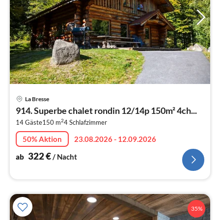
Pre
La Bresse
ab
914. Superbe chalet rondin 12/14p 150m² 4ch...
3
2
14 Gäste
150 m
4
Schlafzimmer
pr
Na
50% Aktion
23.08.2026 - 12.09.2026
322
€
ab
/ Nacht
35%