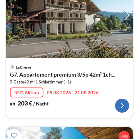
Pre
La Bresse
ab
G7. Appartement premium 3/5p 42m² 1ch...
2
2
5 Gäste
42 m
1
Schlafzimmer (+1)
pr
Na
35% Aktion
09.08.2026 - 21.08.2026
203
€
ab
/ Nacht
44%