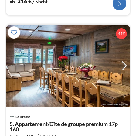
316
€
ab
/ Nacht
44%
Pre
La Bresse
ab
S. Appartement/Gîte de groupe premium 17p
5
160...
pr
2