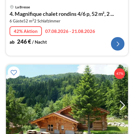
Pre
La Bresse
ab
4. Magnifique chalet rondins 4/6 p, 52 m², 2 ...
2
2
6 Gäste
52 m
2
Schlafzimmer
pr
Na
42% Aktion
07.08.2026 - 21.08.2026
246
€
ab
/ Nacht
47%