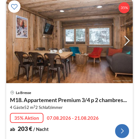
35%
Pre
La Bresse
ab
M18. Appartement Premium 3/4 p 2 chambres...
2
2
4 Gäste
52 m
2
Schlafzimmer
pr
Na
35% Aktion
07.08.2026 - 21.08.2026
203
€
ab
/ Nacht