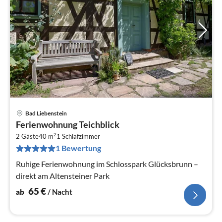
Bad Liebenstein
Pre
Ferienwohnung Teichblick
ab
2
6
2 Gäste
40 m
1
Schlafzimmer
1 Bewertung
pr
Na
Ruhige Ferienwohnung im Schlosspark Glücksbrunn –
direkt am Altensteiner Park
65
€
ab
/ Nacht