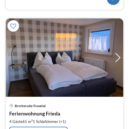
Pre
Brotterode-Trusetal
ab
7
Ferienwohnung Frieda
pr
2
4 Gäste
65 m
1
Schlafzimmer (+1)
Na