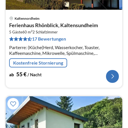
Kaltennordheim
Pre
Ferienhaus Rhönblick, Kaltensundheim
ab
2
5
5 Gäste
60 m
2
Schlafzimmer
17 Bewertungen
pr
Na
Parterre: (Küche(Herd, Wasserkocher, Toaster,
Kaffeemaschine, Mikrowelle, Spülmaschine,
Kühl-/Gefrierkombination),
Kostenfreie Stornierung
Wohn-/Schlafzimmer(Schlafcouch 1 Pers., TV(Satellit),
Radio)
55
€
ab
/ Nacht