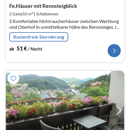
ab
5
Fe.Häuser mit Rennsteigblick
pr
2
2 Gäste
50 m
1
Schlafzimmer
Na
2 Komfortable Nichtraucherhäuser zwischen Wartburg
und Oberhof in unmittelbarer Nähe des Rennsteiges. In
sehr ruhiger Waldrandlage, bieten Entspannung pur!
Kostenfreie Stornierung
51
€
ab
/ Nacht