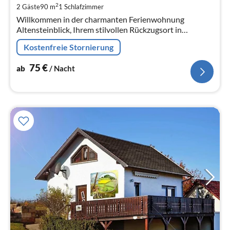
2
2 Gäste
90 m
1
Schlafzimmer
pr
Willkommen in der charmanten Ferienwohnung
Na
Altensteinblick, Ihrem stilvollen Rückzugsort in
Schweina, einem Ortsteil vom staatlich anerkannten
Kostenfreie Stornierung
Erholungsort Bad Liebenstein.
75
€
ab
/ Nacht