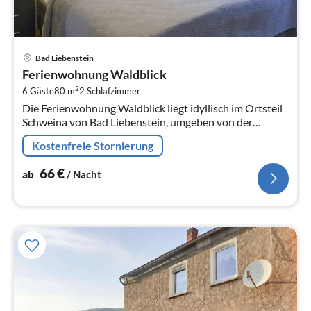
Pre
Bad Liebenstein
ab
Ferienwohnung Waldblick
6
2
6 Gäste
80 m
2
Schlafzimmer
pr
Die Ferienwohnung Waldblick liegt idyllisch im Ortsteil
Na
Schweina von Bad Liebenstein, umgeben von der
wunderschönen Natur des Thüringer Waldes.
Kostenfreie Stornierung
66
€
ab
/ Nacht