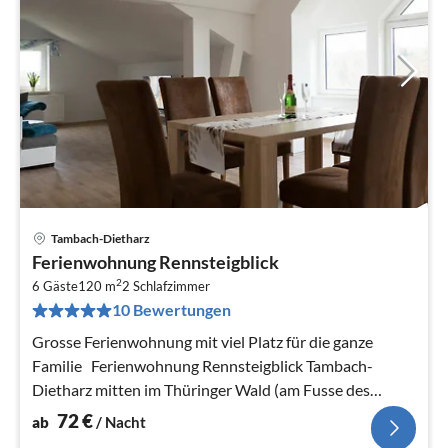
Tambach-Dietharz
Pre
Ferienwohnung Rennsteigblick
ab
2
7
6 Gäste
120 m
2
Schlafzimmer
10 Bewertungen
pr
Na
Grosse Ferienwohnung mit viel Platz für die ganze
Familie Ferienwohnung Rennsteigblick Tambach-
Dietharz mitten im Thüringer Wald (am Fusse des
Rennsteigs)
72
€
ab
/ Nacht