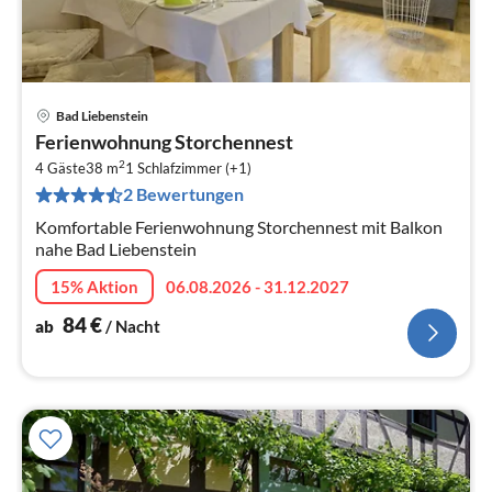
Bad Liebenstein
Pre
Ferienwohnung Storchennest
ab
2
8
4 Gäste
38 m
1
Schlafzimmer (+1)
2 Bewertungen
pr
Na
Komfortable Ferienwohnung Storchennest mit Balkon
nahe Bad Liebenstein
15% Aktion
06.08.2026 - 31.12.2027
84
€
ab
/ Nacht