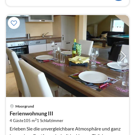
Pre
Moorgrund
ab
Ferienwohnung III
6
2
4 Gäste
105 m
1
Schlafzimmer
pr
Na
Erleben Sie die unvergleichbare Atmosphäre und ganz