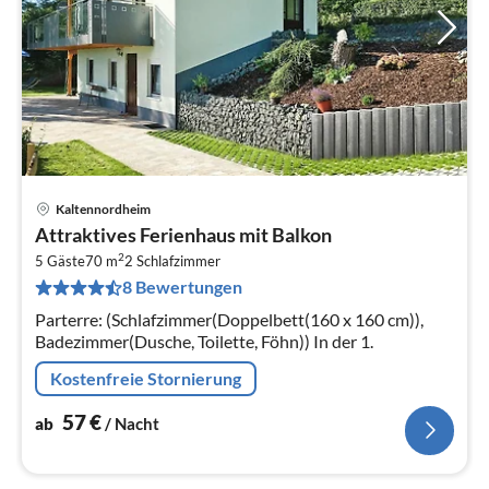
Kaltennordheim
Pre
Attraktives Ferienhaus mit Balkon
ab
2
5
5 Gäste
70 m
2
Schlafzimmer
8 Bewertungen
pr
Na
Parterre: (Schlafzimmer(Doppelbett(160 x 160 cm)),
Badezimmer(Dusche, Toilette, Föhn)) In der 1.
Kostenfreie Stornierung
57
€
ab
/ Nacht