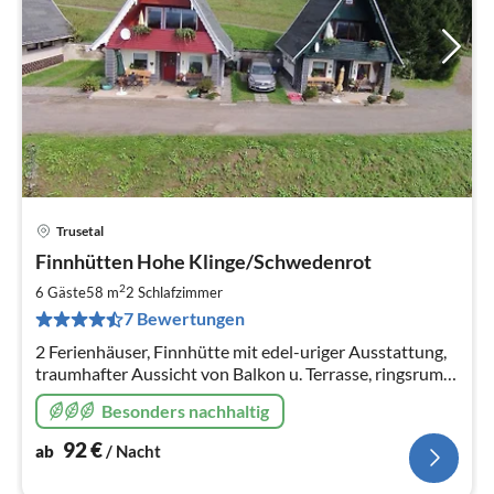
Trusetal
Pre
Finnhütten Hohe Klinge/Schwedenrot
ab
9
2
6 Gäste
58 m
2
Schlafzimmer
pr
7 Bewertungen
Na
2 Ferienhäuser, Finnhütte mit edel-uriger Ausstattung,
traumhafter Aussicht von Balkon u. Terrasse, ringsrum
Bergwiesen, fast Gipfellage, Waldnähe, Wanderwege
Besonders nachhaltig
beginnen am Haus
92
€
ab
/ Nacht