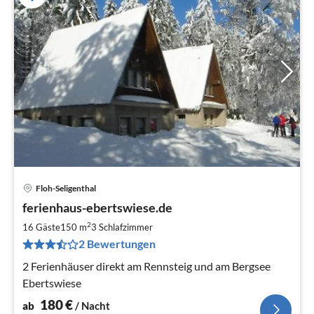
Floh-Seligenthal
Pre
ferienhaus-ebertswiese.de
ab
1
2
16 Gäste
150 m
3
Schlafzimmer
pr
2 Bewertungen
Na
2 Ferienhäuser direkt am Rennsteig und am Bergsee
Ebertswiese
180
€
ab
/ Nacht