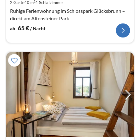
2
2 Gäste
40 m
1
Schlafzimmer
pr
Na
Ruhige Ferienwohnung im Schlosspark Glücksbrunn –
direkt am Altensteiner Park
65
€
ab
/ Nacht