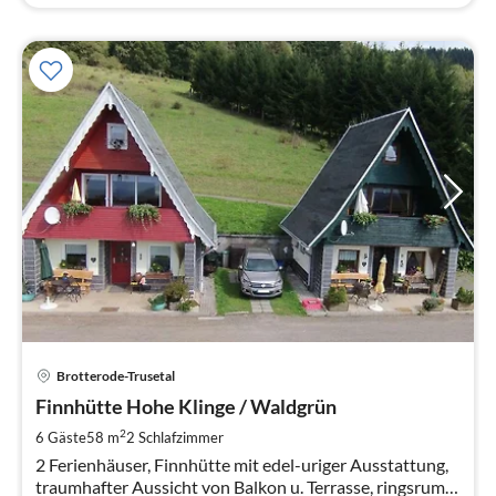
Pre
Brotterode-Trusetal
ab
9
Finnhütte Hohe Klinge / Waldgrün
pr
2
6 Gäste
58 m
2
Schlafzimmer
Na
2 Ferienhäuser, Finnhütte mit edel-uriger Ausstattung,
traumhafter Aussicht von Balkon u. Terrasse, ringsrum