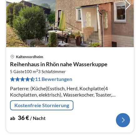
Kaltennordheim
Pre
Reihenhaus in Rhön nahe Wasserkuppe
ab
2
3
5 Gäste
100 m
3
Schlafzimmer
11 Bewertungen
pr
Na
Parterre: (Küche(Esstisch, Herd, Kochplatte(4
Kochplatten, elektrisch), Wasserkocher, Toaster,
Kaffeemaschine, Backofen, Mikrowelle,
Kostenfreie Stornierung
Kühl-/Gefrierkombination)
36
€
ab
/ Nacht