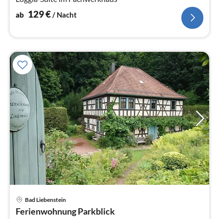
129
€
ab
/ Nacht
Pre
Bad Liebenstein
ab
Ferienwohnung Parkblick
6