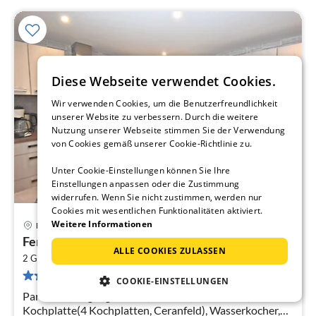
Diese Webseite verwendet Cookies.
Wir verwenden Cookies, um die Benutzerfreundlichkeit
unserer Website zu verbessern. Durch die weitere
Nutzung unserer Webseite stimmen Sie der Verwendung
von Cookies gemäß unserer Cookie-Richtlinie zu.
Unter Cookie-Einstellungen können Sie Ihre
Einstellungen anpassen oder die Zustimmung
widerrufen. Wenn Sie nicht zustimmen, werden nur
Cookies mit wesentlichen Funktionalitäten aktiviert.
Weitere Informationen
Friedrichroda
Pre
Ferienwohnung Christina in Friedrichroda
ab
ALLE COOKIES ZULASSEN
2
3
2 Gäste
50 m
1
Schlafzimmer
52 Bewertungen
pr
COOKIE-EINSTELLUNGEN
Na
Parterre: (Eingang, Küche(Esstisch(3 Personen),
Kochplatte(4 Kochplatten, Ceranfeld), Wasserkocher,