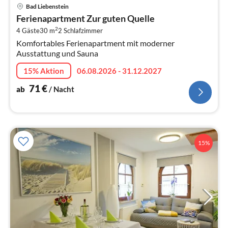
Pre
Bad Liebenstein
ab
Ferienapartment Zur guten Quelle
7
2
4 Gäste
30 m
2
Schlafzimmer
pr
Komfortables Ferienapartment mit moderner
Na
Ausstattung und Sauna
15% Aktion
06.08.2026 - 31.12.2027
71
€
ab
/ Nacht
15%