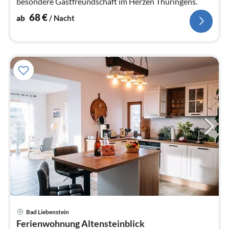
besondere Gastfreundschaft im Herzen Thüringens.
68
€
ab
/ Nacht
Pre
Bad Liebenstein
ab
Ferienwohnung Altensteinblick
7