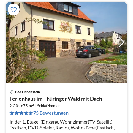
Bad Liebenstein
Pre
Ferienhaus im Thüringer Wald mit Dach
ab
2
3
2 Gäste
75 m
1
Schlafzimmer
75 Bewertungen
pr
Na
In der 1. Etage: (Eingang, Wohnzimmer(TV(Satellit),
Esstisch, DVD-Spieler, Radio), Wohnküche(Esstisch,