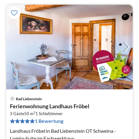
Bad Liebenstein
Pre
Ferienwohnung Landhaus Fröbel
ab
2
1
3 Gäste
50 m
1
Schlafzimmer
1 Bewertung
pr
Na
Landhaus Fröbel in Bad Liebenstein OT Schweina -
Loggia‑Suite im Fachwerkhaus