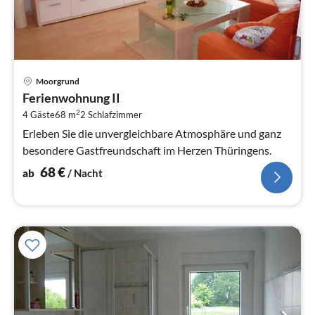
Pre
Moorgrund
ab
Ferienwohnung II
6
2
4 Gäste
68 m
2
Schlafzimmer
pr
Na
Erleben Sie die unvergleichbare Atmosphäre und ganz
besondere Gastfreundschaft im Herzen Thüringens.
68
€
ab
/ Nacht