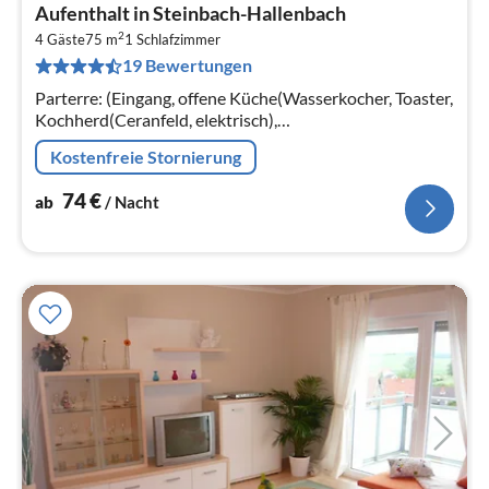
Pre
Aufenthalt in Steinbach-Hallenbach
ab
2
7
4 Gäste
75 m
1
Schlafzimmer
19 Bewertungen
pr
Na
Parterre: (Eingang, offene Küche(Wasserkocher, Toaster,
Kochherd(Ceranfeld, elektrisch),
Kaffeemaschine(Filter), Backofen, Spülmaschine,
Kostenfreie Stornierung
Kühlschrank)
74
€
ab
/ Nacht