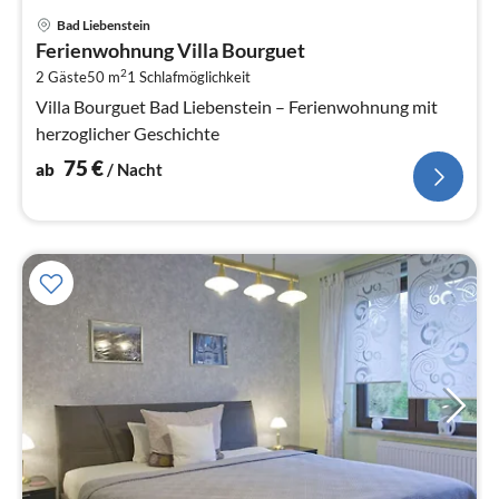
Pre
Bad Liebenstein
ab
Ferienwohnung Villa Bourguet
7
2
2 Gäste
50 m
1
Schlafmöglichkeit
pr
Na
Villa Bourguet Bad Liebenstein – Ferienwohnung mit
herzoglicher Geschichte
75
€
ab
/ Nacht