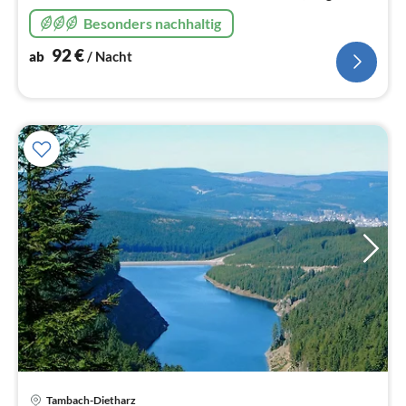
Bergwiesen, fast Gipfellage, Waldnähe, Wanderwege
Besonders nachhaltig
beginnen am Haus
92
€
ab
/ Nacht
Pre
Tambach-Dietharz