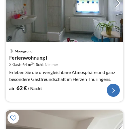
Pre
Moorgrund
ab
Ferienwohnung I
6
2
3 Gäste
64 m
1
Schlafzimmer
pr
Na
Erleben Sie die unvergleichbare Atmosphäre und ganz
besondere Gastfreundschaft im Herzen Thüringens.
62
€
ab
/ Nacht