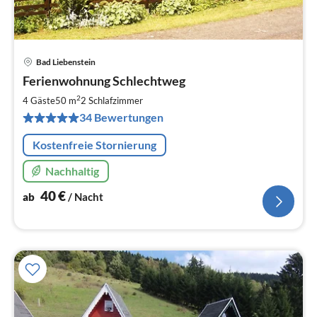
Bad Liebenstein
Pre
Ferienwohnung Schlechtweg
ab
4
2
4 Gäste
50 m
2
Schlafzimmer
pr
34 Bewertungen
Na
Kostenfreie Stornierung
Nachhaltig
40
€
ab
/ Nacht