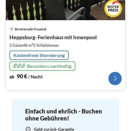
Pre
Brotterode-Trusetal
ab
9
Heppsburg- Ferienhaus mit Innenpool
pr
2
3 Gäste
48 m
2
Schlafzimmer
Na
Kostenfreie Stornierung
Besonders nachhaltig
90
€
ab
/ Nacht
Einfach und ehrlich - Buchen
ohne Gebühren!
Geld-zurück-Garantie