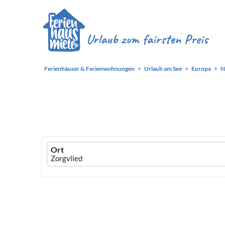
Ferienhäuser & Ferienwohnungen
Urlaub am See
Europa
N
Ferienhausmiete
Ort
logo