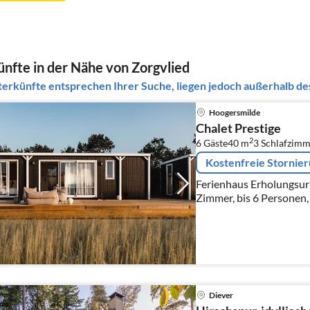
nfte in der Nähe von Zorgvlied
erkünfte entsprechen Ihrer Suche, liegen jedoch außerhalb des
Hoogersmilde
Chalet Prestige
2
6 Gäste
40 m
3
Schlafzimm
Kostenfreie Stornie
Ferienhaus Erholungsur
Zimmer, bis 6 Personen,
Diever