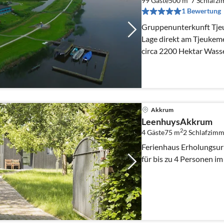
99 Gäste
500 m
7
Schlafz
1 Bewertung
Gruppenunterkunft Tjeu
Lage direkt am Tjeukem
circa 2200 Hektar Wasser
Akkrum
LeenhuysAkkrum
2
4 Gäste
75 m
2
Schlafzimm
Ferienhaus Erholungsur
für bis zu 4 Personen i