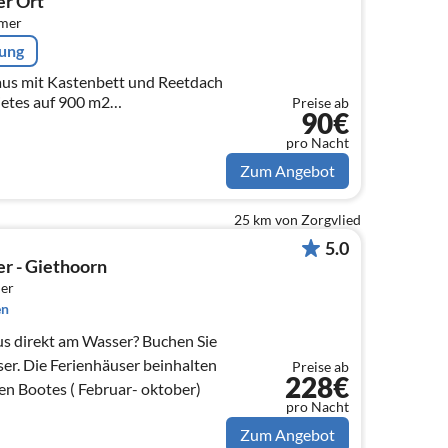
er Ort
mmer
rung
s mit Kastenbett und Reetdach
ietes auf 900 m2
Preise ab
90€
Privatsphäre und komplett
pro Nacht
Zum Angebot
25 km von Zorgvlied
5.0
r - Giethoorn
er
en
us direkt am Wasser? Buchen Sie
er. Die Ferienhäuser beinhalten
Preise ab
228€
en Bootes ( Februar- oktober)
pro Nacht
Zum Angebot