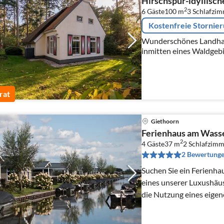
Hirschspur-idyllisch
2
6 Gäste
100 m
3
Schlafzi
Kostenfreie Stornie
Wunderschönes Landhau
inmitten eines Waldgeb
Privatgrundstück. Viel 
ausgestattet.
rat
Giethoorn
Ferienhaus am Wasse
2
4 Gäste
37 m
2
Schlafzimm
2 Bewertung
Suchen Sie ein Ferienha
eines unserer Luxushäus
die Nutzung eines eigen