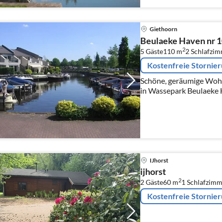
Giethoorn
Beulaeke Haven nr 1
2
5 Gäste
110 m
2
Schlafzi
Kostenfreie Stornie
Schöne, geräumige Woh
in Wassepark Beulaeke Haven. Das Appartem
den Beulaeker
IJhorst
ijhorst
2
2 Gäste
60 m
1
Schlafzimm
Kostenfreie Stornie