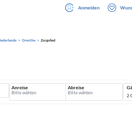
Anmelden
Wuns
iederlande
Drenthe
Zorgvlied
Anreise
Abreise
Gä
2 