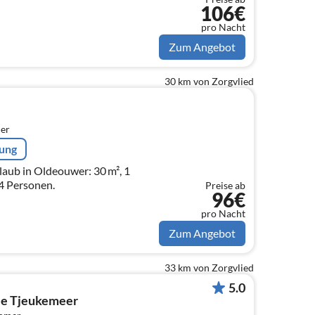
106€
pro Nacht
Zum Angebot
30 km von Zorgvlied
er
rung
aub in Oldeouwer: 30 m², 1
 4 Personen.
Preise ab
96€
pro Nacht
Zum Angebot
33 km von Zorgvlied
5.0
e Tjeukemeer