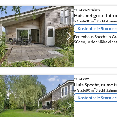
Grou, Friesland
Huis met grote tuin o
2
6 Gäste
80 m
3
Schlafzimm
Kostenfreie Stornie
Ferienhaus Specht in G
Süden, in der Nähe eines
Grouw
Huis Specht, ruime t
2
6 Gäste
80 m
3
Schlafzimm
Kostenfreie Stornie