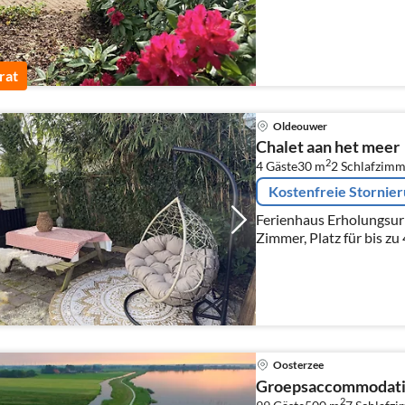
rat
Oldeouwer
Chalet aan het meer
2
4 Gäste
30 m
2
Schlafzimm
Kostenfreie Stornie
Ferienhaus Erholungsurl
Zimmer, Platz für bis zu
Oosterzee
Groepsaccommodati
2