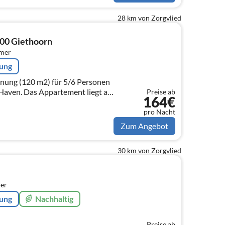
28 km von Zorgvlied
00 Giethoorn
mmer
rung
nung (120 m2) für 5/6 Personen
ent liegt an
Preise ab
164€
 See. Giethoorn
pro Nacht
Zum Angebot
30 km von Zorgvlied
er
rung
Nachhaltig
Preise ab