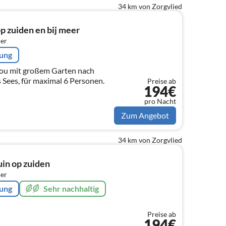
34 km von Zorgvlied
p zuiden en bij meer
er
rung
rou mit großem Garten nach
 Sees, für maximal 6 Personen.
Preise ab
194€
pro Nacht
Zum Angebot
34 km von Zorgvlied
uin op zuiden
er
rung
Sehr nachhaltig
Preise ab
194€