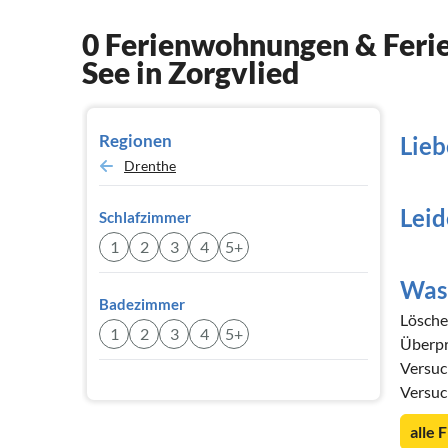
0 Ferienwohnungen & Ferie
See in Zorgvlied
Regionen
Lieb
Drenthe
Leid
Schlafzimmer
1
2
3
4
5+
Was 
Badezimmer
Löschen
1
2
3
4
5+
Überpr
Versuc
Versuc
alle 