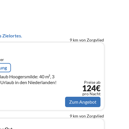
 Zielortes.
9 km von Zorgvlied
er
rung
laub Hoogersmilde: 40 m², 3
 Urlaub in den Niederlanden!
Preise ab
124€
pro Nacht
Zum Angebot
9 km von Zorgvlied