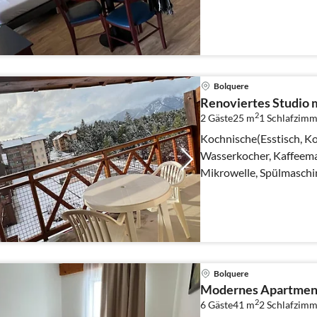
Schlafzimmer(Doppelbet
Bolquere
Renoviertes Studio m
2
2 Gäste
25 m
1
Schlafzimm
Kochnische(Esstisch, Ko
Wasserkocher, Kaffeema
Mikrowelle, Spülmaschi
Bolquere
Modernes Apartment 
2
6 Gäste
41 m
2
Schlafzimm