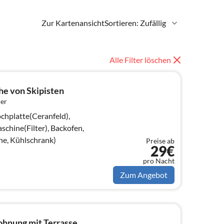
Zur Kartenansicht
Sortieren: Zufällig
Alle Filter löschen
he von Skipisten
er
chplatte(Ceranfeld),
chine(Filter), Backofen,
ne, Kühlschrank)
Preise ab
29€
pro Nacht
Zum Angebot
hnung mit Terrasse