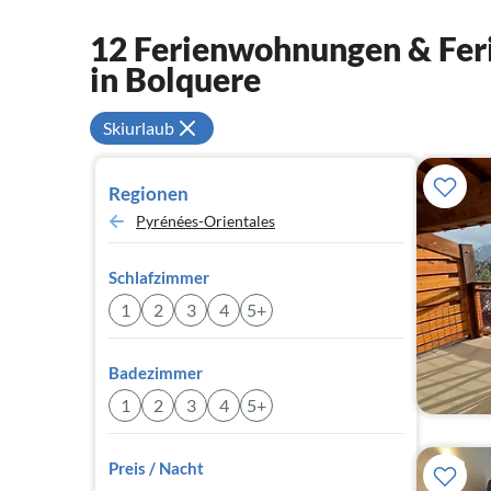
12 Ferienwohnungen & Feri
in Bolquere
Skiurlaub
Regionen
Pyrénées-Orientales
Schlafzimmer
1
2
3
4
5+
Badezimmer
1
2
3
4
5+
Preis / Nacht