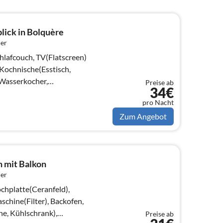
lick in Bolquère
er
afcouch, TV(Flatscreen)
 Kochnische(Esstisch,
 Wasserkocher,
Preise ab
34€
pro Nacht
Zum Angebot
n mit Balkon
er
chplatte(Ceranfeld),
chine(Filter), Backofen,
e, Kühlschrank),
Preise ab