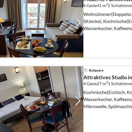
2
6 Gäste
41 m
2
Schlafzimm
Wohnzimmer(Doppelschl
Sitzecke), Kochnische(Es
Wasserkocher, Kaffeema
Bolquere
Attraktives Studio i
2
4 Gäste
27 m
1
Schlafzimm
Kochnische(Esstisch, Ko
Wasserkocher, Kaffeema
Mikrowelle, Spülmaschi