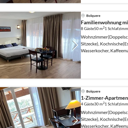
Bolquere
Familienwohnung mit
2
8 Gäste
50 m
1
Schlafzimm
Wohnzimmer(Doppelschl
Sitzecke), Kochnische(Es
Wasserkocher, Kaffeem
Bolquere
1-Zimmer-Apartment
2
4 Gäste
30 m
1
Schlafzimm
Wohnzimmer(Doppelschl
Sitzecke), Kochnische(Es
Wasserkocher, Kaffeema