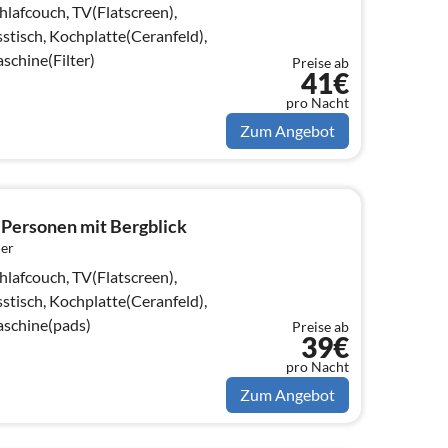
afcouch, TV(Flatscreen),
stisch, Kochplatte(Ceranfeld),
schine(Filter)
Preise ab
41€
pro Nacht
Zum Angebot
 Personen mit Bergblick
er
afcouch, TV(Flatscreen),
stisch, Kochplatte(Ceranfeld),
aschine(pads)
Preise ab
39€
pro Nacht
Zum Angebot