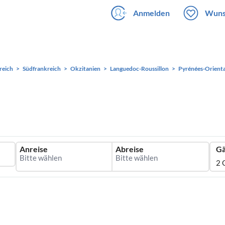
Anmelden
Wuns
reich
Südfrankreich
Okzitanien
Languedoc-Roussillon
Pyrénées-Orienta
Anreise
Abreise
Gä
2 