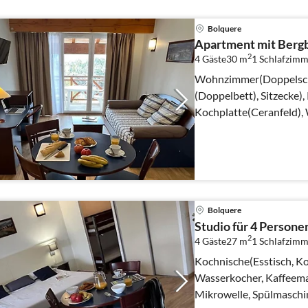
Bolquere
Apartment mit Bergb
2
4 Gäste
30 m
1
Schlafzimm
Wohnzimmer(Doppelschl
(Doppelbett), Sitzecke),
Kochplatte(Ceranfeld),
Kaffeemaschine(pads)
Bolquere
Studio für 4 Persone
2
4 Gäste
27 m
1
Schlafzimm
Kochnische(Esstisch, Ko
Wasserkocher, Kaffeemas
Mikrowelle, Spülmaschin