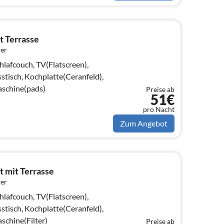
 Terrasse
er
afcouch, TV(Flatscreen),
stisch, Kochplatte(Ceranfeld),
aschine(pads)
Preise ab
51€
pro Nacht
Zum Angebot
 mit Terrasse
er
afcouch, TV(Flatscreen),
stisch, Kochplatte(Ceranfeld),
schine(Filter)
Preise ab