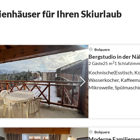
enhäuser für Ihren Skiurlaub
Bolquere
Bergstudio in der Nä
2
2 Gäste
25 m
1
Schlafzimm
Kochnische(Esstisch, Ko
Wasserkocher, Kaffeemas
Mikrowelle, Spülmaschi
Bolquere
Moderne Familienwo