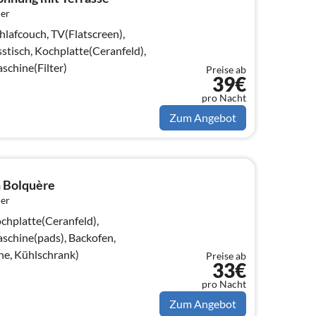
er
afcouch, TV(Flatscreen),
stisch, Kochplatte(Ceranfeld),
schine(Filter)
Preise ab
39€
pro Nacht
Zum Angebot
n Bolquère
er
chplatte(Ceranfeld),
schine(pads), Backofen,
ne, Kühlschrank)
Preise ab
33€
pro Nacht
Zum Angebot