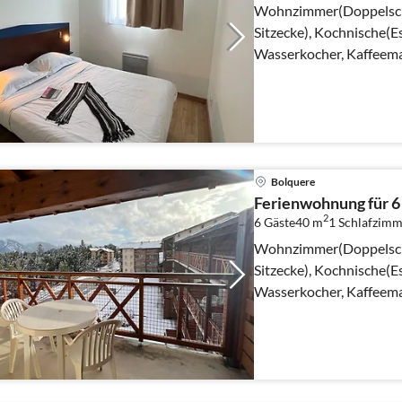
Wohnzimmer(Doppelschl
Sitzecke), Kochnische(Es
Wasserkocher, Kaffeema
Bolquere
Ferienwohnung für 6
2
6 Gäste
40 m
1
Schlafzimm
Wohnzimmer(Doppelschl
Sitzecke), Kochnische(Es
Wasserkocher, Kaffeem