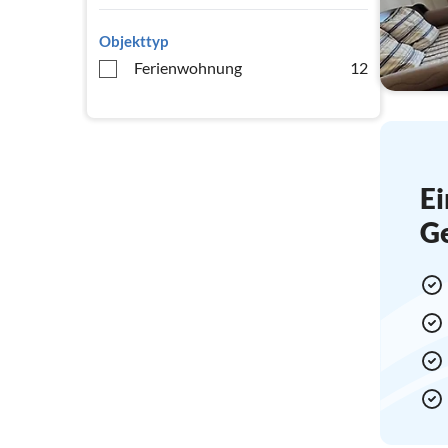
Objekttyp
Ferienwohnung
12
Ei
G