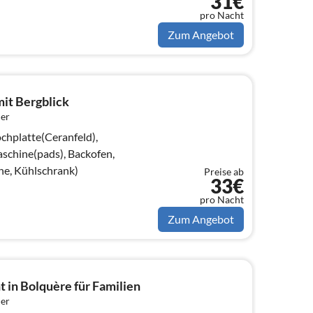
31€
t, TV(Flatscreen)
pro Nacht
Zum Angebot
it Bergblick
er
chplatte(Ceranfeld),
schine(pads), Backofen,
ne, Kühlschrank)
Preise ab
33€
pro Nacht
Zum Angebot
in Bolquère für Familien
er