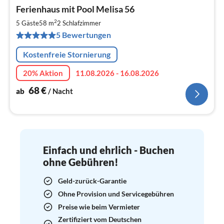
Pre
Ferienhaus mit Pool Melisa 56
ab
6
2
5 Gäste
58 m
2
Schlafzimmer
pr
5 Bewertungen
Na
Kostenfreie Stornierung
20% Aktion
11.08.2026 - 16.08.2026
68
€
ab
/ Nacht
Einfach und ehrlich - Buchen
ohne Gebühren!
Geld-zurück-Garantie
Ohne Provision und Servicegebühren
Preise wie beim Vermieter
Zertifiziert vom Deutschen