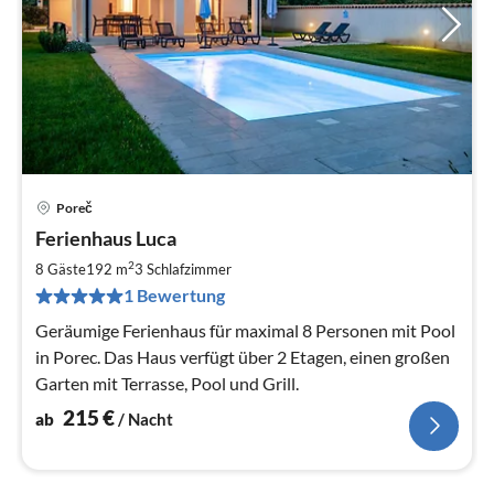
Poreč
Pre
Ferienhaus Luca
ab
2
2
8 Gäste
192 m
3
Schlafzimmer
pr
1 Bewertung
Na
Geräumige Ferienhaus für maximal 8 Personen mit Pool
in Porec. Das Haus verfügt über 2 Etagen, einen großen
Garten mit Terrasse, Pool und Grill.
215
€
ab
/ Nacht