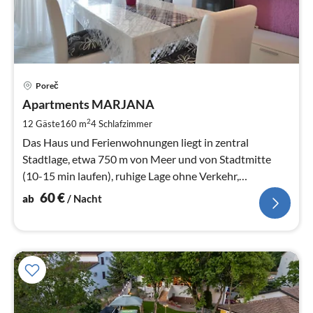
Pre
Poreč
ab
6
Apartments MARJANA
pr
2
12 Gäste
160 m
4
Schlafzimmer
Na
Das Haus und Ferienwohnungen liegt in zentral
Stadtlage, etwa 750 m von Meer und von Stadtmitte
(10-15 min laufen), ruhige Lage ohne Verkehr,
Parkplätze vor dem Haus
60
€
ab
/ Nacht