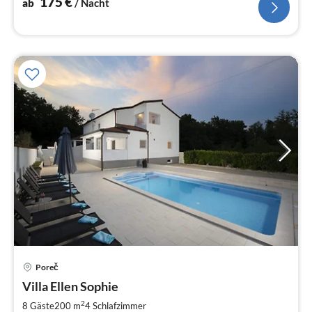
175
€
ab
/ Nacht
Pre
Poreč
ab
1
Villa Ellen Sophie
pr
2
8 Gäste
200 m
4
Schlafzimmer