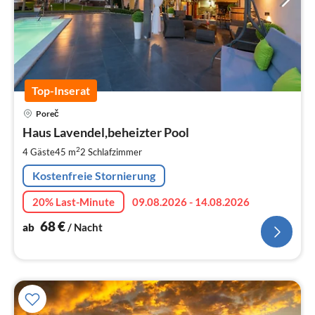
Top-Inserat
Pre
Poreč
ab
6
Haus Lavendel,beheizter Pool
pr
2
4 Gäste
45 m
2
Schlafzimmer
Na
Kostenfreie Stornierung
20% Last-Minute
09.08.2026 - 14.08.2026
68
€
ab
/ Nacht