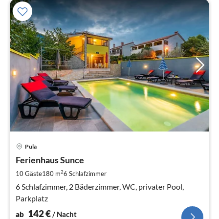
Pre
Pula
ab
1
Ferienhaus Sunce
pr
2
10 Gäste
180 m
6
Schlafzimmer
Na
6 Schlafzimmer, 2 Bäderzimmer, WC, privater Pool,
Parkplatz
142
€
ab
/ Nacht