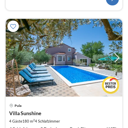
Pre
Pula
ab
3
Villa Sunshine
pr
2
4 Gäste
180 m
4
Schlafzimmer
Na