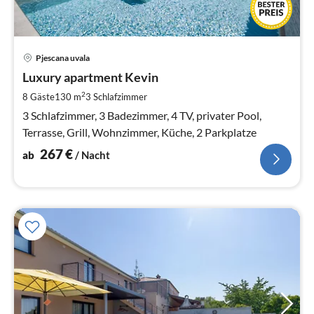
Pre
Pjescana uvala
ab
2
Luxury apartment Kevin
pr
2
8 Gäste
130 m
3
Schlafzimmer
Na
3 Schlafzimmer, 3 Badezimmer, 4 TV, privater Pool,
Terrasse, Grill, Wohnzimmer, Küche, 2 Parkplatze
267
€
ab
/ Nacht