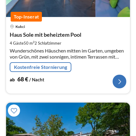
Top-Inserat
Pre
Kukci
ab
6
Haus Sole mit beheiztem Pool
pr
2
4 Gäste
50 m
2
Schlafzimmer
Na
Wunderschönes Häuschen mitten im Garten, umgeben
von Grün, mit zwei sonnigen, intimen Terrassen mit
Markise.
Kostenfreie Stornierung
68
€
ab
/ Nacht