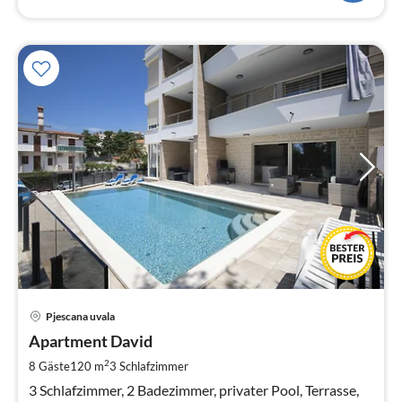
Pre
Pjescana uvala
ab
1
Apartment David
pr
2
8 Gäste
120 m
3
Schlafzimmer
Na
3 Schlafzimmer, 2 Badezimmer, privater Pool, Terrasse,