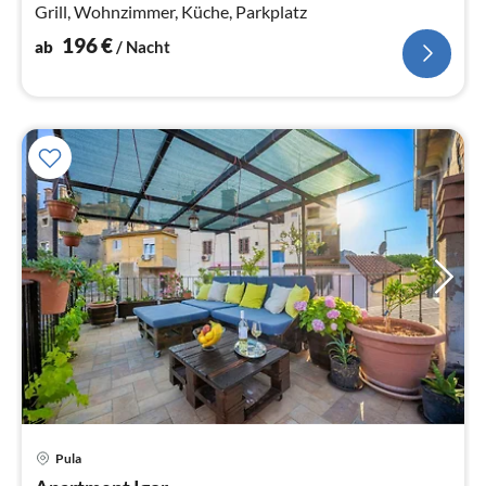
Grill, Wohnzimmer, Küche, Parkplatz
196
€
ab
/ Nacht
Pre
Pula
ab