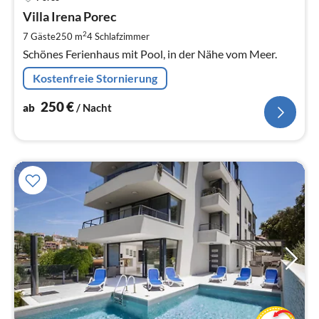
ab
2
Villa Irena Porec
pr
2
7 Gäste
250 m
4
Schlafzimmer
Na
Schönes Ferienhaus mit Pool, in der Nähe vom Meer.
Kostenfreie Stornierung
250
€
ab
/ Nacht