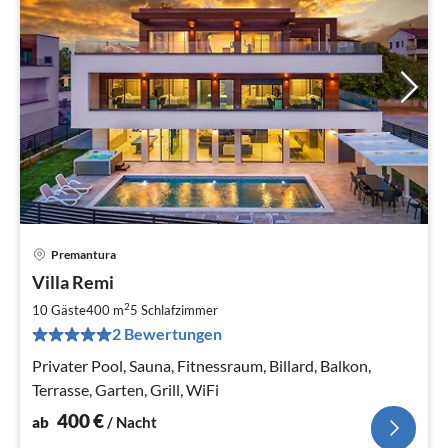
Premantura
Pre
Villa Remi
ab
4
2
10 Gäste
400 m
5
Schlafzimmer
pr
2 Bewertungen
Na
Privater Pool, Sauna, Fitnessraum, Billard, Balkon,
Terrasse, Garten, Grill, WiFi
400
€
ab
/ Nacht