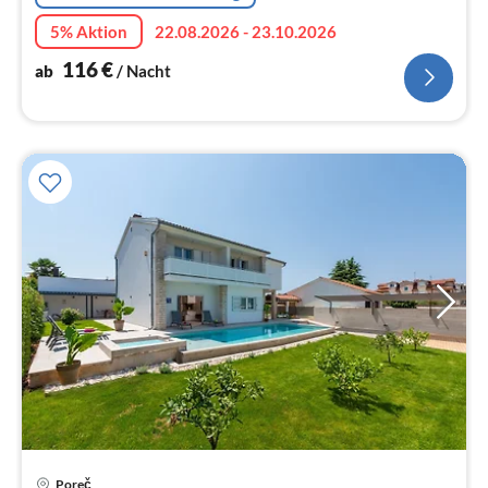
5% Aktion
22.08.2026 - 23.10.2026
116
€
ab
/ Nacht
Pre
Poreč