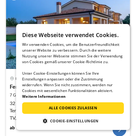
Diese Webseite verwendet Cookies.
Wir verwenden Cookies, um die Benutzerfreundlichkeit
unserer Website zu verbessern. Durch die weitere
Nutzung unserer Webseite stimmen Sie der Verwendung
von Cookies gemäß unserer Cookie-Richtlinie zu.
Unter Cookie-Einstellungen können Sie Ihre
Pre
Poreč
Einstellungen anpassen oder die Zustimmung
ab
widerrufen. Wenn Sie nicht zustimmen, werden nur
2
Ferienhaus Evida
Cookies mit wesentlichen Funktionalitäten aktiviert.
pr
2
7 Gäste
192 m
3
Schlafzimmer
Weitere Informationen
Na
32 m² großer Pool, 16 m² große Terrasse mit
ALLE COOKIES ZULASSEN
Terrassentisch, 3 Schlafzimmer (jedes Schlafzimmer mit
TV, Klimaanlage und eigenem Balkon), 3 private
COOKIE-EINSTELLUNGEN
Badezimmer, WC, privater Garten un
200
€
ab
/ Nacht