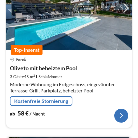
Top-Inserat
Pre
Poreč
ab
5
Oliveto mit beheiztem Pool
pr
2
3 Gäste
45 m
1
Schlafzimmer
Na
Moderne Wohnung im Erdgeschoss, eingezäunter
Terrasse, Grill, Parkplatz, beheizter Pool
Kostenfreie Stornierung
58
€
ab
/ Nacht