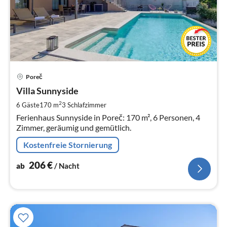
Pre
Poreč
ab
2
Villa Sunnyside
pr
2
6 Gäste
170 m
3
Schlafzimmer
Na
Ferienhaus Sunnyside in Poreč: 170 m², 6 Personen, 4
Zimmer, geräumig und gemütlich.
Kostenfreie Stornierung
206
€
ab
/ Nacht