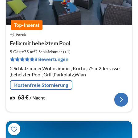
Top-Inserat
Poreč
Pre
Felix mit beheiztem Pool
ab
6
2
5 Gäste
75 m
2
Schlafzimmer (+1)
pr
8 Bewertungen
Na
2 Schlafzimmer,Wohnzimmer, Küche, 75 m2,Terrasse
,beheizter Pool, Grill,Parkplatz,Wlan
Kostenfreie Stornierung
63
€
ab
/ Nacht