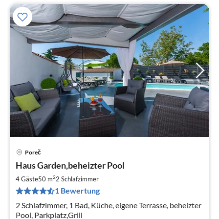
Poreč
Pre
Haus Garden,beheizter Pool
ab
8
2
4 Gäste
50 m
2
Schlafzimmer
pr
1 Bewertung
Na
2 Schlafzimmer, 1 Bad, Küche, eigene Terrasse, beheizter
Pool, Parkplatz,Grill