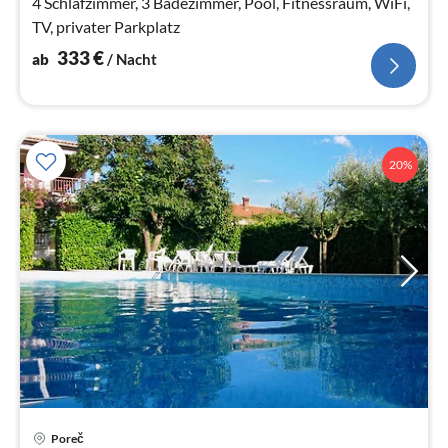
4 Schlafzimmer, 3 Badezimmer, Pool, Fitnessraum, WiFi,
TV, privater Parkplatz
333
€
ab
/ Nacht
20%
Poreč