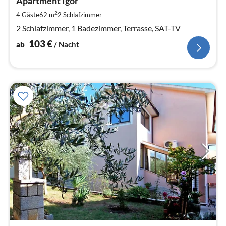
1
Apartment Igor
pr
2
4 Gäste
62 m
2
Schlafzimmer
Na
2 Schlafzimmer, 1 Badezimmer, Terrasse, SAT-TV
103
€
ab
/ Nacht