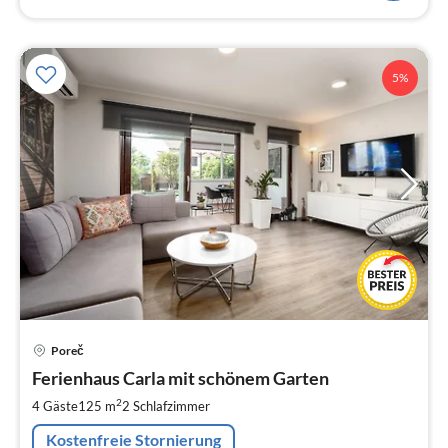
5%
Pre
Poreč
ab
1
Ferienhaus Carla mit schönem Garten
pr
2
4 Gäste
125 m
2
Schlafzimmer
Na
Kostenfreie Stornierung