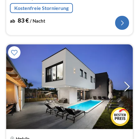
Kostenfreie Stornierung
83
€
ab
/ Nacht
Pre
Medulin