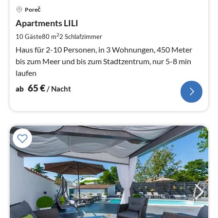
Pre
Poreč
ab
6
Apartments LILI
pr
2
10 Gäste
80 m
2
Schlafzimmer
Na
Haus für 2-10 Personen, in 3 Wohnungen, 450 Meter
bis zum Meer und bis zum Stadtzentrum, nur 5-8 min
laufen
65
€
ab
/ Nacht