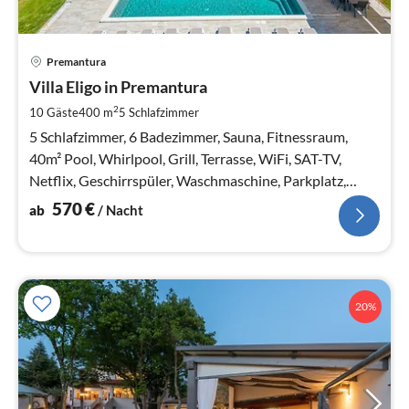
Pre
Premantura
ab
5
Villa Eligo in Premantura
pr
2
10 Gäste
400 m
5
Schlafzimmer
Na
5 Schlafzimmer, 6 Badezimmer, Sauna, Fitnessraum,
40m² Pool, Whirlpool, Grill, Terrasse, WiFi, SAT-TV,
Netflix, Geschirrspüler, Waschmaschine, Parkplatz,
Garten
570
€
ab
/ Nacht
20%