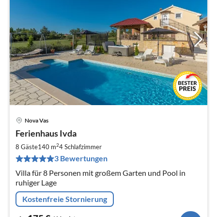
Nova Vas
Pre
Ferienhaus Ivda
ab
1
2
8 Gäste
140 m
4
Schlafzimmer
pr
3 Bewertungen
Na
Villa für 8 Personen mit großem Garten und Pool in
ruhiger Lage
Kostenfreie Stornierung