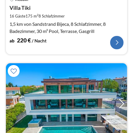
ab
2
Villa Tiki
pr
2
16 Gäste
175 m
8
Schlafzimmer
Na
1,5 km von Sandstrand Bijeca, 8 Schlafzimmer, 8
Badezimmer, 30 m² Pool, Terrasse, Gasgrill
220
€
ab
/ Nacht