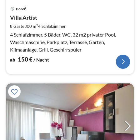
Pre
Poreč
ab
1
Villa Artist
pr
2
8 Gäste
300 m
4
Schlafzimmer
Na
4 Schlafzimmer, 5 Bäder, WC, 32 m2 privater Pool,
Waschmaschine, Parkplatz, Terrasse, Garten,
Klimaanlage, Grill, Geschirrspüler
150
€
ab
/ Nacht