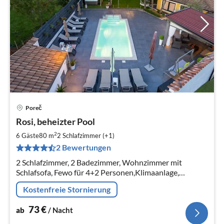
Poreč
Pre
Rosi, beheizter Pool
ab
7
2
6 Gäste
80 m
2
Schlafzimmer (+1)
pr
2 Bewertungen
Na
2 Schlafzimmer, 2 Badezimmer, Wohnzimmer mit
Schlafsofa, Fewo für 4+2 Personen,Klimaanlage,
beheizter Gemeinschaftspool, Grill,Parkplatz,free
Kostenfreie Stornierung
Wlan,Spielplatz
73
€
ab
/ Nacht