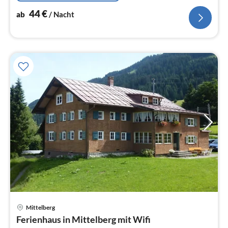
44
€
ab
/ Nacht
Pre
Mittelberg
ab
Ferienhaus in Mittelberg mit Wifi
4