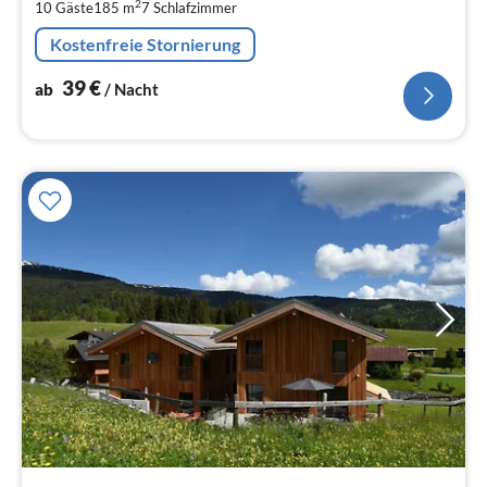
2
10 Gäste
185 m
7
Schlafzimmer
pr
Na
Kostenfreie Stornierung
39
€
ab
/ Nacht