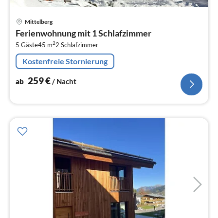
Pre
Mittelberg
ab
Ferienwohnung mit 1 Schlafzimmer
2
2
5 Gäste
45 m
2
Schlafzimmer
pr
Na
Kostenfreie Stornierung
259
€
ab
/ Nacht