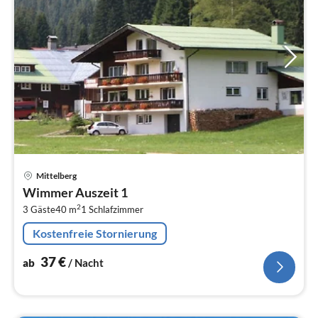
Pre
Mittelberg
ab
Wimmer Auszeit 1
3
2
3 Gäste
40 m
1
Schlafzimmer
pr
Na
Kostenfreie Stornierung
37
€
ab
/ Nacht