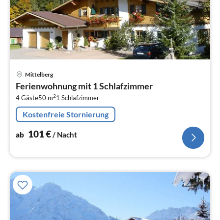
Pre
Mittelberg
ab
Ferienwohnung mit 1 Schlafzimmer
1
2
4 Gäste
50 m
1
Schlafzimmer
pr
Na
Kostenfreie Stornierung
101
€
ab
/ Nacht