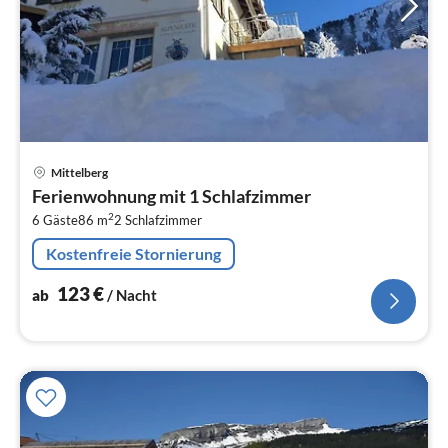
Pre
Mittelberg
ab
Ferienwohnung mit 1 Schlafzimmer
1
2
6 Gäste
86 m
2
Schlafzimmer
pr
Na
Kostenfreie Stornierung
123
€
ab
/ Nacht