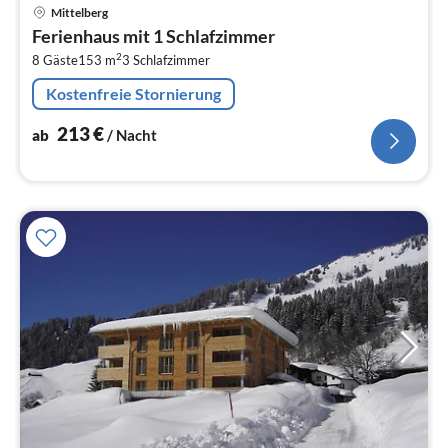
Pre
Mittelberg
ab
Ferienhaus mit 1 Schlafzimmer
2
2
8 Gäste
153 m
3
Schlafzimmer
pr
Na
Kostenfreie Stornierung
213
€
ab
/ Nacht