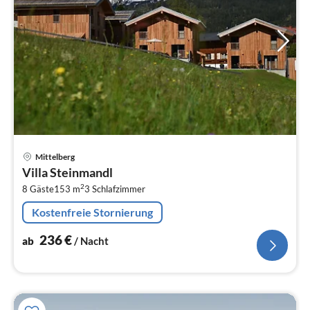
Pre
Mittelberg
ab
Villa Steinmandl
2
2
8 Gäste
153 m
3
Schlafzimmer
pr
Na
Kostenfreie Stornierung
236
€
ab
/ Nacht