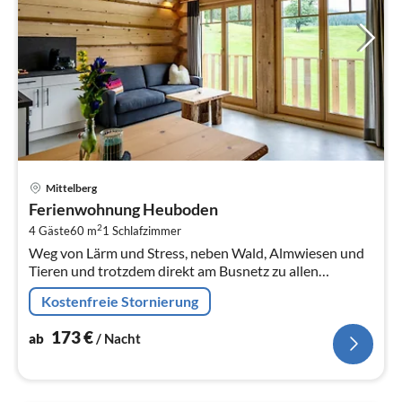
Pre
Mittelberg
ab
Ferienwohnung Heuboden
1
2
4 Gäste
60 m
1
Schlafzimmer
pr
Weg von Lärm und Stress, neben Wald, Almwiesen und
Na
Tieren und trotzdem direkt am Busnetz zu allen
touristischen Anlaufstellen gelegen, befindet sich unser
Kostenfreie Stornierung
familiengeführter...
173
€
ab
/ Nacht