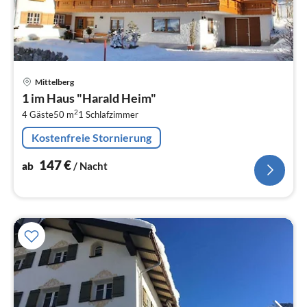
Pre
Mittelberg
ab
1 im Haus "Harald Heim"
1
2
4 Gäste
50 m
1
Schlafzimmer
pr
Na
Kostenfreie Stornierung
147
€
ab
/ Nacht