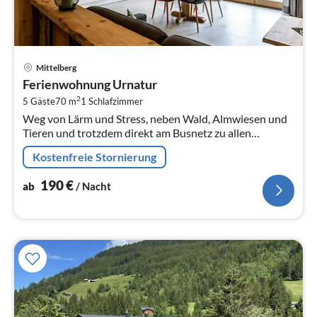
Pre
Mittelberg
ab
Ferienwohnung Urnatur
1
2
5 Gäste
70 m
1
Schlafzimmer
pr
Weg von Lärm und Stress, neben Wald, Almwiesen und
Na
Tieren und trotzdem direkt am Busnetz zu allen
touristischen Anlaufstellen gelegen, befindet sich unser
Kostenfreie Stornierung
familiengeführter...
190
€
ab
/ Nacht