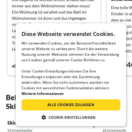
immer aus dem Wohnzimmer stehen muss!
Eine tolle
Die Wohnung ist veraltet und das Bett im
Kinder in e
Wohnzimmer ist dünn und durchgelegen
dem es viel
nicht für Erwachsene geeignet! In der Küche
befindet si
Lampe defekt und Wasserhahn undicht! Auch
Jeden Tag d
Diese Webseite verwendet Cookies.
nicht geeignet für Gehbehinderte, die viele
Annehmlich
Treppen steigen müssen. Gut erhalten vom
Wir verwenden Cookies, um die Benutzerfreundlichkeit
alles selbst
unserer Website zu verbessern. Durch die weitere
Hausmeister. P.S. Hunde sind auch
eine wirkli
Nutzung unserer Webseite stimmen Sie der Verwendung
willkommen
Umgebung f
von Cookies gemäß unserer Cookie-Richtlinie zu.
84€
104
tollen Urla
ab
Nacht
ab
Unter Cookie-Einstellungen können Sie Ihre
Einstellungen anpassen oder die Zustimmung
widerrufen. Wenn Sie nicht zustimmen, werden nur
Cookies mit wesentlichen Funktionalitäten aktiviert.
Weitere Informationen
Beliebte Regionen und Orte für ihren
Skiurlaub in Mittelberg
ALLE COOKIES ZULASSEN
COOKIE-EINSTELLUNGEN
Skiurlaub in Au in Vorarlberg
Skiurlaub in 
54 Unterkünfte
18 Unterkünfte