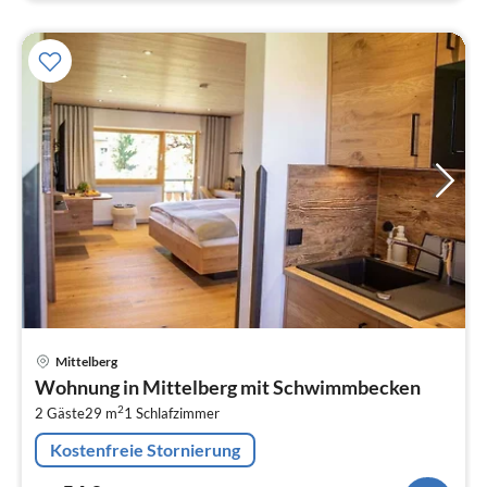
Pre
Mittelberg
ab
Wohnung in Mittelberg mit Schwimmbecken
5
2
2 Gäste
29 m
1
Schlafzimmer
pr
Na
Kostenfreie Stornierung