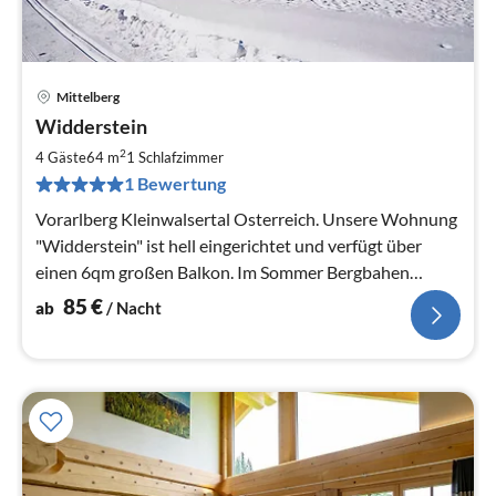
Mittelberg
Pre
Widderstein
ab
8
2
4 Gäste
64 m
1
Schlafzimmer
pr
1 Bewertung
Na
Vorarlberg Kleinwalsertal Osterreich. Unsere Wohnung
"Widderstein" ist hell eingerichtet und verfügt über
einen 6qm großen Balkon. Im Sommer Bergbahen
Unlimited (Inklusive)
85
€
ab
/ Nacht