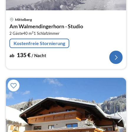
Pre
Mittelberg
ab
Am Walmendingerhorn - Studio
1
2
2 Gäste
40 m
1
Schlafzimmer
pr
Na
Kostenfreie Stornierung
135
€
ab
/ Nacht