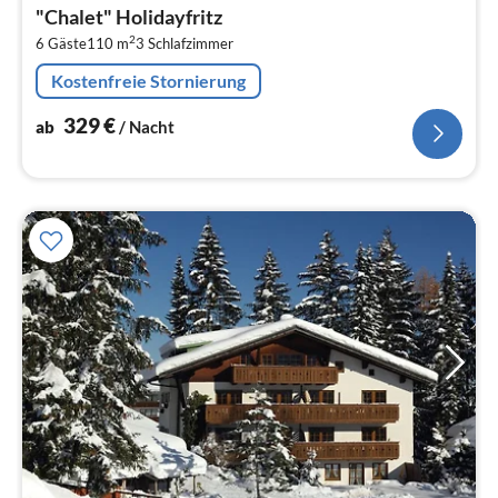
ab
"Chalet" Holidayfritz
3
2
6 Gäste
110 m
3
Schlafzimmer
pr
Na
Kostenfreie Stornierung
329
€
ab
/ Nacht