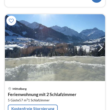
Pre
Mittelberg
ab
Ferienwohnung mit 2 Schlafzimmer
1
2
5 Gäste
57 m
1
Schlafzimmer
pr
Na
Kostenfreie Stornierung