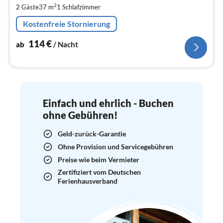
2
2 Gäste
37 m
1
Schlafzimmer
pr
Na
Kostenfreie Stornierung
114
€
ab
/ Nacht
Einfach und ehrlich - Buchen
ohne Gebühren!
Geld-zurück-Garantie
Ohne Provision und Servicegebühren
Preise wie beim Vermieter
Zertifiziert vom Deutschen
Ferienhausverband