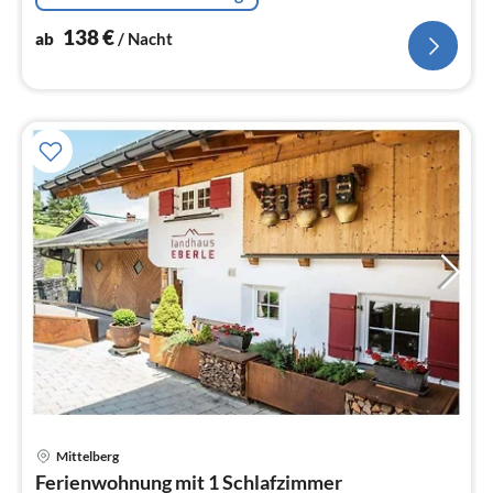
138
€
ab
/ Nacht
Pre
Mittelberg
ab
Ferienwohnung mit 1 Schlafzimmer
1