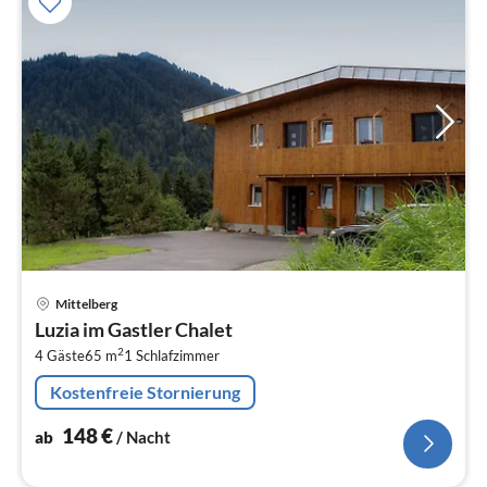
Pre
Mittelberg
ab
Luzia im Gastler Chalet
1
2
4 Gäste
65 m
1
Schlafzimmer
pr
Na
Kostenfreie Stornierung
148
€
ab
/ Nacht