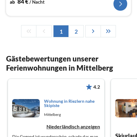
84
€
ab
/ Nacht
1
2
Gästebewertungen unserer
Ferienwohnungen in Mittelberg
4.2
Wohnung in Riezlern nahe
Skipiste
Mittelberg
Niederländisch anzeigen
Skiurlaub
Die Gegend ist wunderschön, schade das man