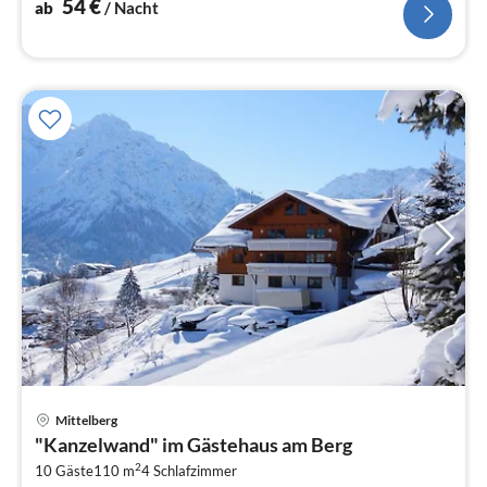
54
€
ab
/ Nacht
Pre
Mittelberg
ab
"Kanzelwand" im Gästehaus am Berg
5
2
10 Gäste
110 m
4
Schlafzimmer
pr