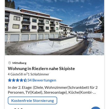
Mittelberg
Pre
Wohnung in Riezlern nahe Skipiste
ab
2
8
4 Gäste
58 m
1
Schlafzimmer
34 Bewertungen
pr
Na
In der 2. Etage: (Diele, Wohnzimmer(Schrankbett für 2
Personen, TV(Kabel), Stereoanlage), Küche(Kombi-
Mikrowelle, Kühl-/Gefrierkombination),
Kostenfreie Stornierung
Schlafzimmer(Einzelbett, Einzelbett)