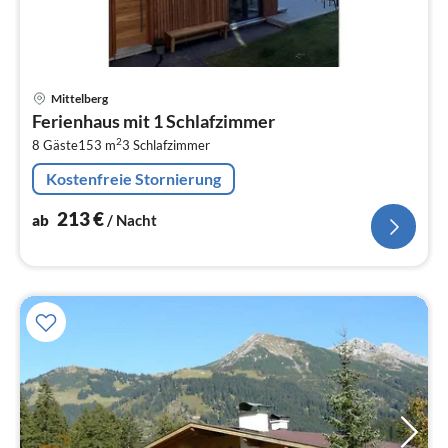
Pre
Mittelberg
ab
Ferienhaus mit 1 Schlafzimmer
2
2
8 Gäste
153 m
3
Schlafzimmer
pr
Na
Kostenfreie Stornierung
213
€
ab
/ Nacht