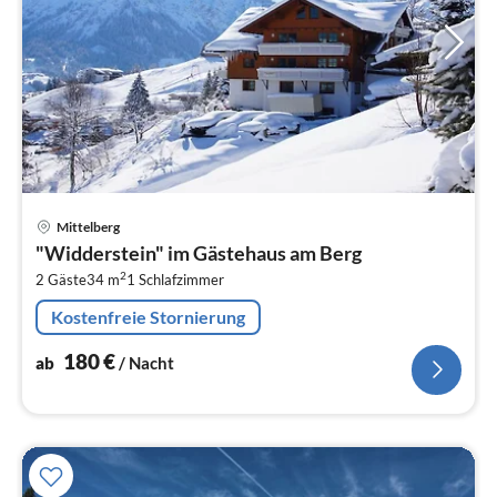
Pre
Mittelberg
ab
"Widderstein" im Gästehaus am Berg
1
2
2 Gäste
34 m
1
Schlafzimmer
pr
Na
Kostenfreie Stornierung
180
€
ab
/ Nacht