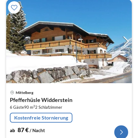
Pre
Mittelberg
ab
Pfefferhüsle Widderstein
8
2
6 Gäste
90 m
2
Schlafzimmer
pr
Na
Kostenfreie Stornierung
87
€
ab
/ Nacht