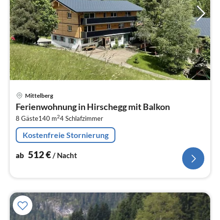
Pre
Mittelberg
ab
Ferienwohnung in Hirschegg mit Balkon
5
2
8 Gäste
140 m
4
Schlafzimmer
pr
Na
Kostenfreie Stornierung
512
€
ab
/ Nacht