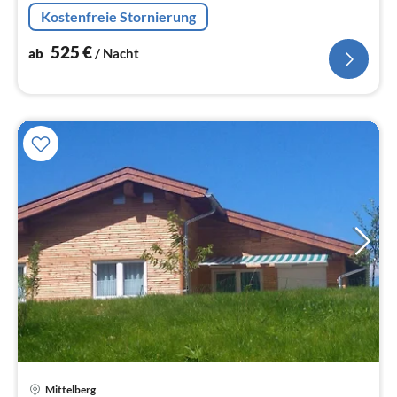
Na
Kostenfreie Stornierung
525
€
ab
/ Nacht
Pre
Mittelberg