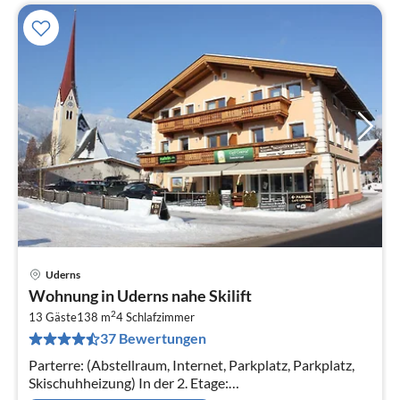
Uderns
Pre
Wohnung in Uderns nahe Skilift
ab
2
1
13 Gäste
138 m
4
Schlafzimmer
37 Bewertungen
pr
Na
Parterre: (Abstellraum, Internet, Parkplatz, Parkplatz,
Skischuhheizung) In der 2. Etage: