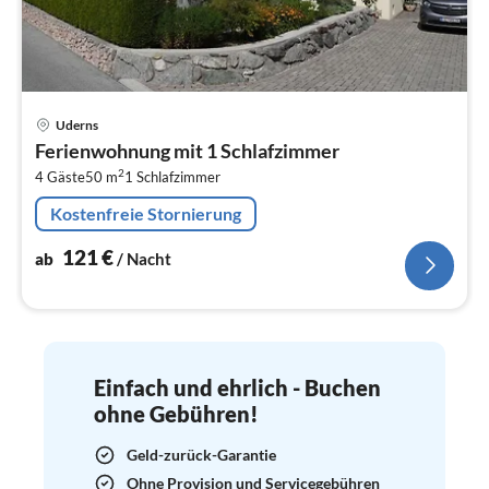
Pre
Uderns
ab
Ferienwohnung mit 1 Schlafzimmer
1
2
4 Gäste
50 m
1
Schlafzimmer
pr
Na
Kostenfreie Stornierung
121
€
ab
/ Nacht
Einfach und ehrlich - Buchen
ohne Gebühren!
Geld-zurück-Garantie
Ohne Provision und Servicegebühren