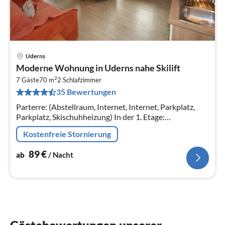
Uderns
Pre
Moderne Wohnung in Uderns nahe Skilift
ab
2
8
7 Gäste
70 m
2
Schlafzimmer
35 Bewertungen
pr
Na
Parterre: (Abstellraum, Internet, Internet, Parkplatz,
Parkplatz, Skischuhheizung) In der 1. Etage:
(Wohnküche(Doppelschlafcouch, TV, Kochherd(4
Kostenfreie Stornierung
Kochplatten, Ceranfeld)
89
€
ab
/ Nacht