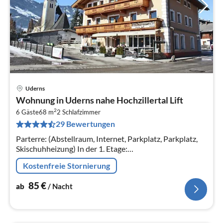
Uderns
Pre
Wohnung in Uderns nahe Hochzillertal Lift
ab
2
8
6 Gäste
68 m
2
Schlafzimmer
29 Bewertungen
pr
Na
Parterre: (Abstellraum, Internet, Parkplatz, Parkplatz,
Skischuhheizung) In der 1. Etage:
(Wohnküche(Doppelschlafcouch, TV, Kochherd(4
Kostenfreie Stornierung
Kochplatten, Ceranfeld)
85
€
ab
/ Nacht