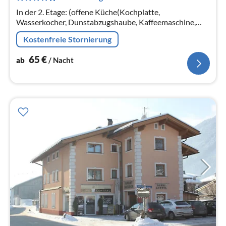
Na
In der 2. Etage: (offene Küche(Kochplatte,
Wasserkocher, Dunstabzugshaube, Kaffeemaschine,
Backofen, Mikrowelle, Kühlschrank),
Kostenfreie Stornierung
Wohn/Esszimmer(TV, Esstisch, Sitzecke, Balkon)
65
€
ab
/ Nacht