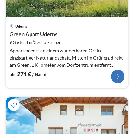
Pre
Uderns
ab
2
Green Apart Uderns
pr
2
9 Gäste
84 m
3
Schlafzimmer
Na
Appartements an einem wunderbaren Ort in
einzigartiger Naturlandschaft. Mitten im Grünen, direkt
am Green, 1 Kilometer vom Dorfzentrum entfernt.
Optimal für einen erholsamen Urlaub
271
€
ab
/ Nacht