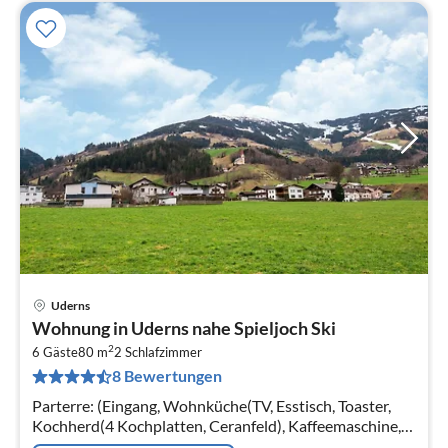
Uderns
Pre
Wohnung in Uderns nahe Spieljoch Ski
ab
2
7
6 Gäste
80 m
2
Schlafzimmer
8 Bewertungen
pr
Na
Parterre: (Eingang, Wohnküche(TV, Esstisch, Toaster,
Kochherd(4 Kochplatten, Ceranfeld), Kaffeemaschine,
Backofen, Mikrowelle, Spülmaschine, Kühlschrank,