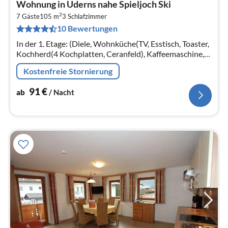
Wohnung in Uderns nahe Spieljoch Ski
ab
2
9
7 Gäste
105 m
3
Schlafzimmer
10 Bewertungen
pr
Na
In der 1. Etage: (Diele, Wohnküche(TV, Esstisch, Toaster,
Kochherd(4 Kochplatten, Ceranfeld), Kaffeemaschine,
Backofen, Mikrowelle, Spülmaschine, Tiefkühlschrank)
Kostenfreie Stornierung
91
€
ab
/ Nacht