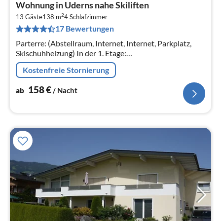
Pre
Wohnung in Uderns nahe Skiliften
ab
2
1
13 Gäste
138 m
4
Schlafzimmer
17 Bewertungen
pr
Na
Parterre: (Abstellraum, Internet, Internet, Parkplatz,
Skischuhheizung) In der 1. Etage:
(Wohnküche(Doppelschlafcouch, TV(Satellit),
Kostenfreie Stornierung
Kochherd(4 Kochplatten, Ceranfeld)
158
€
ab
/ Nacht