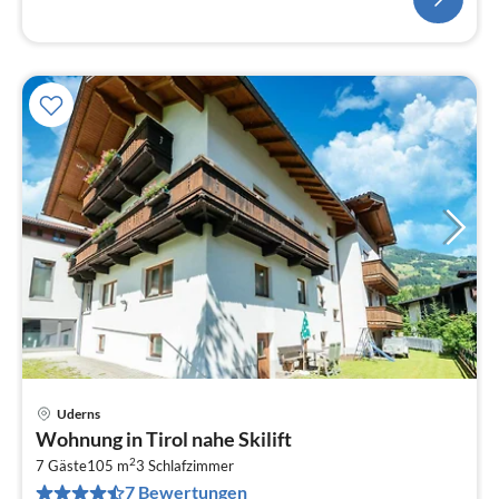
Uderns
Pre
Wohnung in Tirol nahe Skilift
ab
2
6
7 Gäste
105 m
3
Schlafzimmer
7 Bewertungen
pr