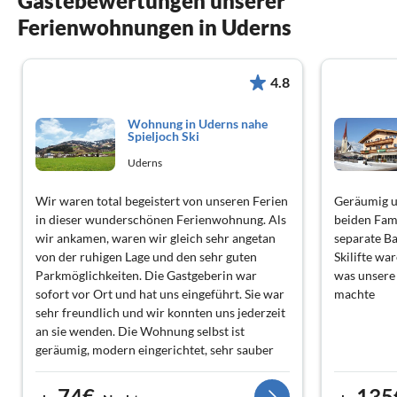
Gästebewertungen unserer
Ferienwohnungen in Uderns
4.8
Wohnung in Uderns nahe
Spieljoch Ski
Uderns
Wir waren total begeistert von unseren Ferien
Geräumig un
in dieser wunderschönen Ferienwohnung. Als
beiden Fami
wir ankamen, waren wir gleich sehr angetan
separate Ba
von der ruhigen Lage und den sehr guten
Skilifte wa
Parkmöglichkeiten. Die Gastgeberin war
was unsere
sofort vor Ort und hat uns eingeführt. Sie war
machte
sehr freundlich und wir konnten uns jederzeit
an sie wenden. Die Wohnung selbst ist
geräumig, modern eingerichtet, sehr sauber
und mit allem ausgestattet, was man für einen
wundervollen Urlaub benötigt. Wir haben
74€
135