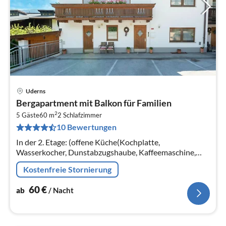
Uderns
Pre
Bergapartment mit Balkon für Familien
ab
2
6
5 Gäste
60 m
2
Schlafzimmer
10 Bewertungen
pr
Na
In der 2. Etage: (offene Küche(Kochplatte,
Wasserkocher, Dunstabzugshaube, Kaffeemaschine,
Backofen, Kühlschrank), Wohn/Esszimmer(TV, Esstisch,
Kostenfreie Stornierung
Sitzecke)
60
€
ab
/ Nacht