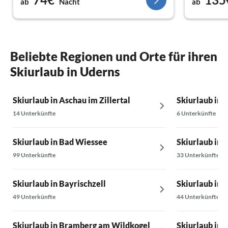
ab
Nacht
ab
viele Wanderungen und Ausflüge
unternommen, die Ferienwohnung ist hier ein
idealer Ausgangspunkt. Wir waren mit
unserem Hund vor Ort, alles lief hier ideal.
Das Preis-Leistungsverhältnis ist unschlagbar.
Beliebte Regionen und Orte für ihren
Herzlichen Dank!
Skiurlaub in Uderns
Skiurlaub in Aschau im Zillertal
Skiurlaub in 
14 Unterkünfte
6 Unterkünfte
Skiurlaub in Bad Wiessee
Skiurlaub in 
99 Unterkünfte
33 Unterkünfte
Skiurlaub in Bayrischzell
Skiurlaub in 
49 Unterkünfte
44 Unterkünfte
Skiurlaub in Bramberg am Wildkogel
Skiurlaub in 