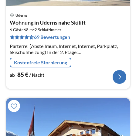
Uderns
Pre
Wohnung in Uderns nahe Skilift
ab
2
8
6 Gäste
68 m
2
Schlafzimmer
69 Bewertungen
pr
Na
Parterre: (Abstellraum, Internet, Internet, Parkplatz,
Skischuhheizung) In der 2. Etage:
(Wohnküche(Doppelschlafcouch, TV(Satellit),
Kostenfreie Stornierung
Kochherd(4 Kochplatten, Ceranfeld)
85
€
ab
/ Nacht