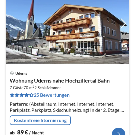
Uderns
Pre
Wohnung Uderns nahe Hochzillertal Bahn
ab
2
8
7 Gäste
70 m
2
Schlafzimmer
25 Bewertungen
pr
Na
Parterre: (Abstellraum, Internet, Internet, Internet,
Parkplatz, Parkplatz, Skischuhheizung) In der 2. Etage:
(Wohnküche(Doppelschlafcouch, TV(Satellit)
Kostenfreie Stornierung
89
€
ab
/ Nacht