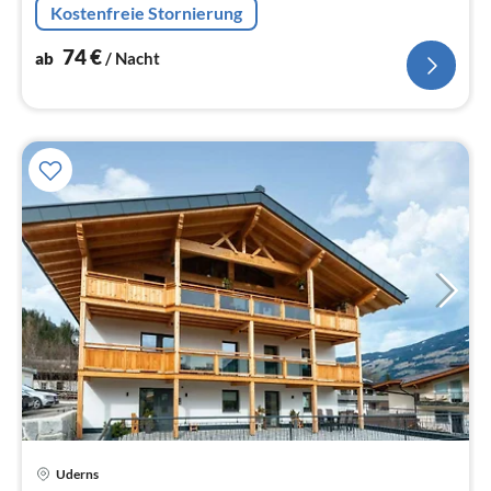
Kostenfreie Stornierung
Tiefkühlschrank)
74
€
ab
/ Nacht
Uderns
Pre