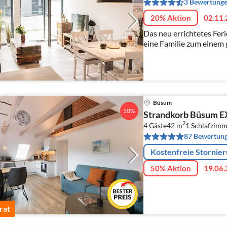
3 Bewertung
20% Aktion
02.11.
Das neu errichtetes Feri
eine Familie zum einem
Nordseestrandurlaub dir
gefüllten Büsumer Famil
Büsum
50%
Strandkorb Büsum 
2
4 Gäste
42 m
1
Schlafzimm
87 Bewertun
Kostenfreie Stornie
50% Aktion
19.06.
rat