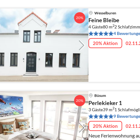
Wesselburen
20%
Feine Bleibe
2
4 Gäste
80 m
2
Schlafzimm
4 Bewertung
20% Aktion
02.11.
Büsum
20%
Perlekieker 1
2
3 Gäste
39 m
1
Schlafmögl
9 Bewertung
20% Aktion
02.11.
Neue Ferienwohnung aus