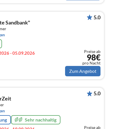
5.0
lte Sandbank"
mmer
gen
Preise ab
2026 - 05.09.2026
98€
pro Nacht
Zum Angebot
5.0
rZeit
er
gen
rung
Sehr nachhaltig
Preise ab