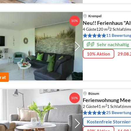
Krempel
10%
Neu!! Ferienhaus "A
2
4 Gäste
120 m
2
Schlafzi
11 Bewertun
Sehr nachhaltig
10% Aktion
29.08.
rat
Büsum
10%
Ferienwohnung Mee
2
2 Gäste
41 m
1
Schlafzimm
25 Bewertun
Kostenfreie Stornie