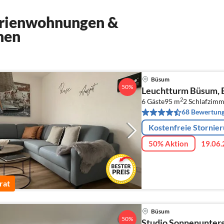
erienwohnungen &
hen
Büsum
50%
Leuchtturm Büsum,
2
6 Gäste
95 m
2
Schlafzimm
68 Bewertun
Kostenfreie Stornie
50% Aktion
19.06.
rat
Büsum
50%
Studio Sonnenunterg