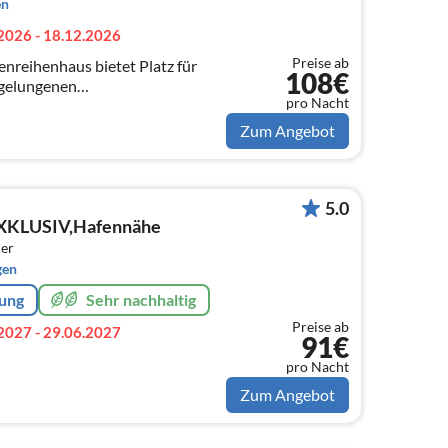
en
2026 - 18.12.2026
Preise ab
enreihenhaus bietet Platz für
108€
 gelungenen
pro Nacht
ekt an der stetig mit Wasser
ienlagune.
Zum Angebot
5.0
EXKLUSIV,Hafennähe
er
gen
rung
Sehr nachhaltig
Preise ab
2027 - 29.06.2027
91€
pro Nacht
Zum Angebot