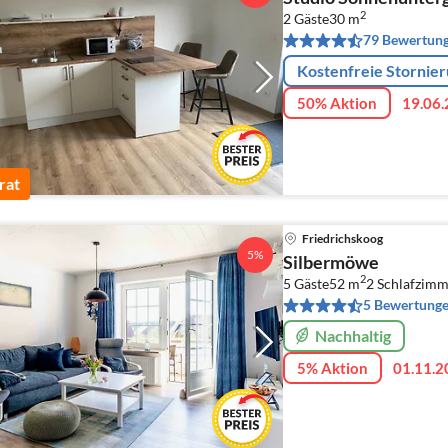
2
2 Gäste
30 m
79 Bewertun
Kostenfreie Stornie
50% Aktion
19.06.
rat
Friedrichskoog
5%
Silbermöwe
2
5 Gäste
52 m
2
Schlafzimm
5 Bewertung
Nachhaltig
5% Aktion
01.11.2