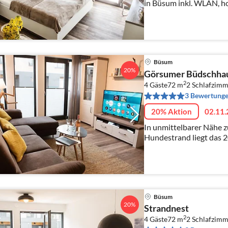
in Büsum inkl. WLAN, h
Erholungsgarantie
Büsum
20%
Görsumer Büdschha
2
4 Gäste
72 m
2
Schlafzimm
3 Bewertung
20% Aktion
02.11.
In unmittelbarer Nähe 
Hundestrand liegt das 2
Beach Houses errichtet
Gartenstück, Terrasse un
Büsum
20%
Strandnest
2
4 Gäste
72 m
2
Schlafzimm