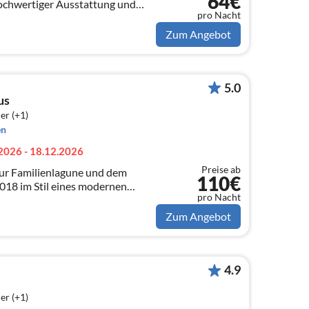
64€
ochwertiger Ausstattung und
pro Nacht
Zum Angebot
5.0
us
er (+1)
en
2026 - 18.12.2026
Preise ab
zur Familienlagune und dem
110€
018 im Stil eines modernen
pro Nacht
e Endreihenhaus mit kleinem
d Balko...
Zum Angebot
4.9
er (+1)