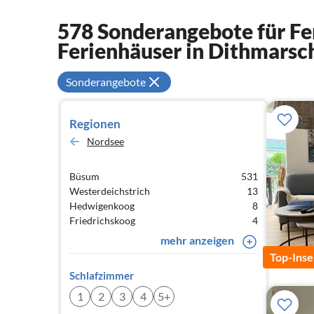
578 Sonderangebote für F
Ferienhäuser in Dithmarsc
Sonderangebote
Regionen
Nordsee
Büsum
531
Westerdeichstrich
13
Hedwigenkoog
8
Friedrichskoog
4
mehr anzeigen
Top-Inse
Schlafzimmer
1
2
3
4
5+