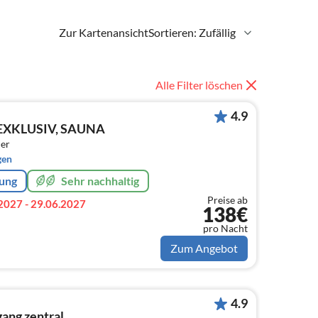
Zur Kartenansicht
Sortieren: Zufällig
Alle Filter löschen
4.9
 EXKLUSIV, SAUNA
er
gen
rung
Sehr nachhaltig
Preise ab
2027 - 29.06.2027
138€
pro Nacht
Zum Angebot
4.9
ang zentral