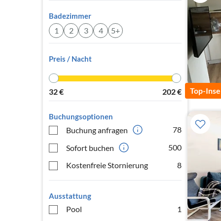
Badezimmer
1
2
3
4
5+
Preis / Nacht
Top-Inse
32
€
202
€
Buchungsoptionen
78
Buchung anfragen
500
Sofort buchen
Kostenfreie Stornierung
8
Ausstattung
Pool
1