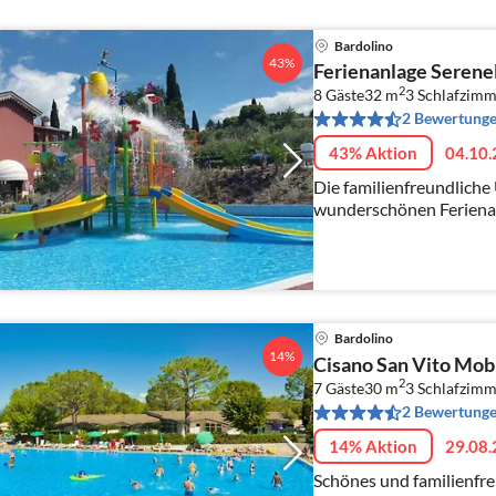
Bardolino
43%
Ferienanlage Seren
2
8 Gäste
32 m
3
Schlafzimm
2 Bewertung
43% Aktion
04.10.
Die familienfreundliche 
wunderschönen Ferienanl
Bardolino
14%
Cisano San Vito Mob
2
7 Gäste
30 m
3
Schlafzimm
2 Bewertung
14% Aktion
29.08.
Schönes und familienfre