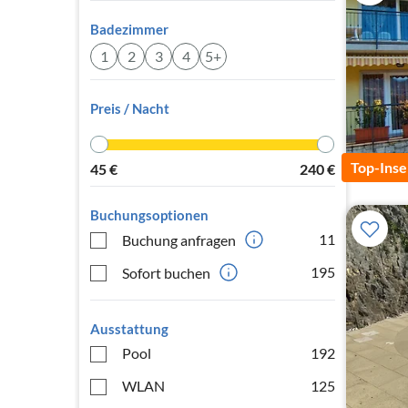
Badezimmer
1
2
3
4
5+
Preis / Nacht
Top-Inse
45
€
240
€
Buchungsoptionen
11
Buchung anfragen
195
Sofort buchen
Ausstattung
Pool
192
WLAN
125