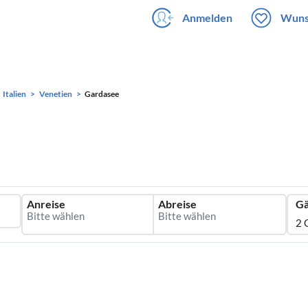
Anmelden
Wuns
Italien
Venetien
Gardasee
Anreise
Abreise
Gä
2 