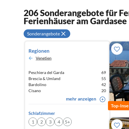
206 Sonderangebote für F
Ferienhäuser am Gardasee
Sonderangebote
Regionen
Venetien
Peschiera del Garda
69
Brescia & Umland
55
Bardolino
42
Cisano
20
mehr anzeigen
Top-Inse
Schlafzimmer
1
2
3
4
5+