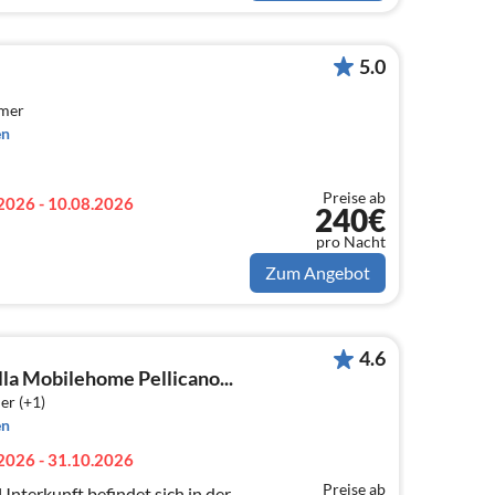
5.0
mmer
en
Preise ab
2026 - 10.08.2026
240€
pro Nacht
Zum Angebot
4.6
la Mobilehome Pellicano...
er (+1)
en
2026 - 31.10.2026
Preise ab
Unterkunft befindet sich in der