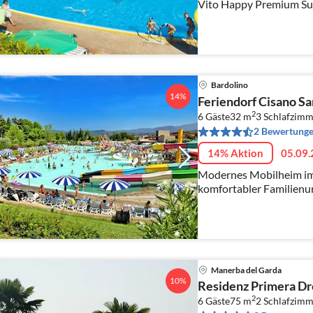
Vito Happy Premium Sui
Bardolino
14%
Feriendorf Cisano Sa
2
6 Gäste
32 m
3
Schlafzimm
2 Bewertung
14% Aktion
05.09.
Modernes Mobilheim im 
komfortabler Familienu
am Gardasee.
Manerba del Garda
10%
Residenz Primera D
2
6 Gäste
75 m
2
Schlafzimm