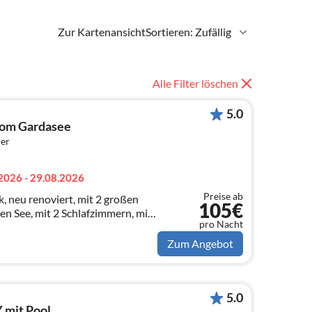
Zur Kartenansicht
Sortieren: Zufällig
Alle Filter löschen
5.0
om Gardasee
er
2026 - 29.08.2026
Preise ab
 neu renoviert, mit 2 großen
105€
afzimmern, mit
pro Nacht
age und Spülmaschine
Zum Angebot
5.0
mit Pool