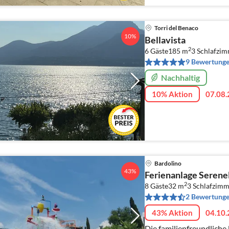
Torri del Benaco
10%
Bellavista
2
6 Gäste
185 m
3
Schlafzi
9 Bewertung
Nachhaltig
10% Aktion
07.08.
Bardolino
43%
Ferienanlage Serenel
2
8 Gäste
32 m
3
Schlafzimm
2 Bewertung
43% Aktion
04.10.
Die familienfreundliche 