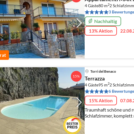
2
4 Gäste
80 m
2
Schlafzimm
3 Bewertung
Nachhaltig
13% Aktion
22.08.
rat
Torri del Benaco
15%
Terrazza
2
4 Gäste
95 m
2
Schlafzimm
6 Bewertung
15% Aktion
07.08.
Traumhaft schöne und ruhige Ferienw
Schlafzimmer, komplett 
Garage, privater Garte
Pool und Whirlpool