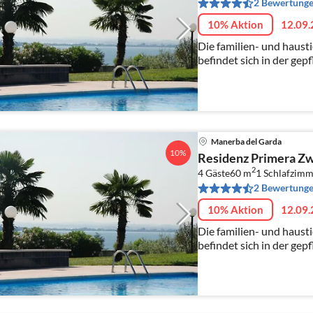
2 Bewertung
10% Aktion
12.09.
Die familien- und haust
befindet sich in der ge
westlichen Ufer des Ga
del Garda.
Manerba del Garda
10%
Residenz Primera Z
2
4 Gäste
60 m
1
Schlafzimm
2 Bewertung
10% Aktion
12.09.
Die familien- und haust
befindet sich in der ge
westlichen Ufer des Ga
del Garda.