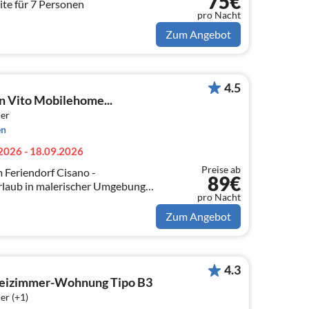
75€
te für 7 Personen
pro Nacht
Zum Angebot
4.5
n Vito Mobilehome...
er
en
2026 - 18.09.2026
Preise ab
Feriendorf Cisano -
89€
rlaub in malerischer Umgebung
pro Nacht
Zum Angebot
4.3
reizimmer-Wohnung Tipo B3
er (+1)