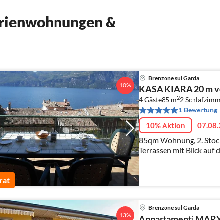
erienwohnungen &
Brenzone sul Garda
10%
KASA KIARA 20 m v
2
4 Gäste
85 m
2
Schlafzimm
1 Bewertung
10% Aktion
07.08.
85qm Wohnung, 2. Stock,
Terrassen mit Blick auf den See, mit 2 Schl
eigenem WIFI, Klimaanl
rat
Brenzone sul Garda
13%
Appartamenti MARY 