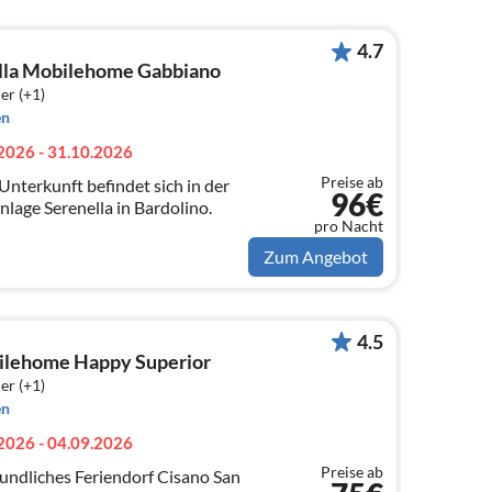
4.7
ella Mobilehome Gabbiano
er (+1)
en
2026 - 31.10.2026
Preise ab
Unterkunft befindet sich in der
96€
age Serenella in Bardolino.
pro Nacht
Zum Angebot
4.5
ilehome Happy Superior
er (+1)
en
2026 - 04.09.2026
Preise ab
undliches Feriendorf Cisano San