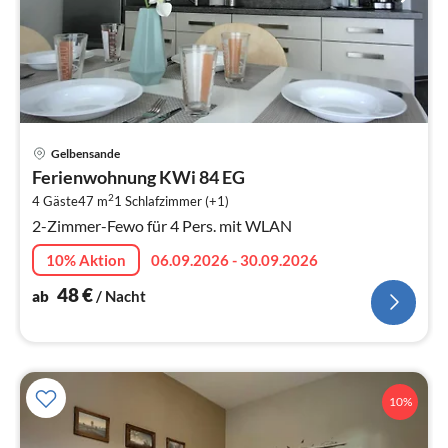
Pre
Gelbensande
ab
Ferienwohnung KWi 84 EG
4
2
4 Gäste
47 m
1
Schlafzimmer (+1)
pr
2-Zimmer-Fewo für 4 Pers. mit WLAN
Na
10% Aktion
06.09.2026 - 30.09.2026
48
€
ab
/ Nacht
10%