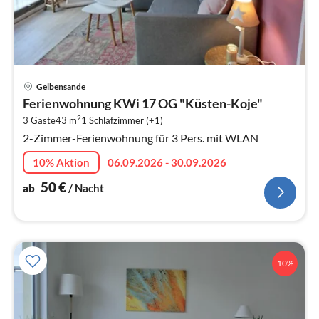
Pre
Gelbensande
ab
Ferienwohnung KWi 17 OG "Küsten-Koje"
5
2
3 Gäste
43 m
1
Schlafzimmer (+1)
pr
2-Zimmer-Ferienwohnung für 3 Pers. mit WLAN
Na
10% Aktion
06.09.2026 - 30.09.2026
50
€
ab
/ Nacht
10%