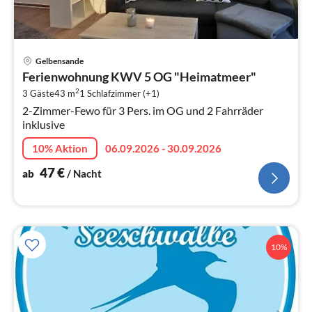
Pre
Gelbensande
ab
Ferienwohnung KWV 5 OG "Heimatmeer"
4
2
3 Gäste
43 m
1
Schlafzimmer (+1)
pr
2-Zimmer-Fewo für 3 Pers. im OG und 2 Fahrräder
Na
inklusive
10% Aktion
06.09.2026 - 30.09.2026
47
€
ab
/ Nacht
10%