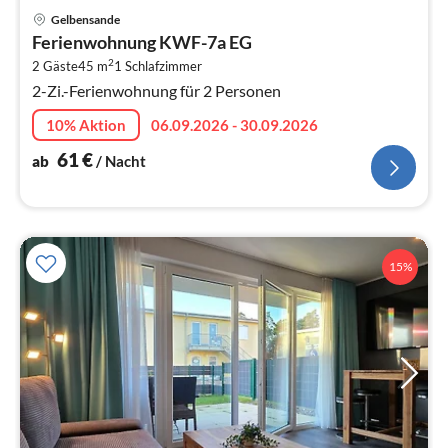
Pre
Gelbensande
ab
Ferienwohnung KWF-7a EG
6
2
2 Gäste
45 m
1
Schlafzimmer
pr
2-Zi.-Ferienwohnung für 2 Personen
Na
10% Aktion
06.09.2026 - 30.09.2026
61
€
ab
/ Nacht
15%