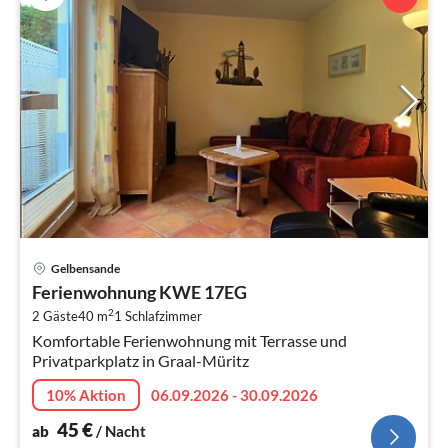
Pre
Gelbensande
ab
Ferienwohnung KWE 17EG
4
2
2 Gäste
40 m
1
Schlafzimmer
pr
Komfortable Ferienwohnung mit Terrasse und
Na
Privatparkplatz in Graal-Müritz
10% Aktion
06.09.2026 - 30.09.2026
45
€
ab
/ Nacht