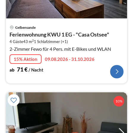
Pre
Gelbensande
ab
Ferienwohnung KWU 1 EG - "Casa Ostsee"
7
2
4 Gäste
43 m
1
Schlafzimmer (+1)
pr
2-Zimmer Fewo für 4 Pers. mit E-Bikes und WLAN
Na
15% Aktion
09.08.2026 - 31.10.2026
71
€
ab
/ Nacht
10%