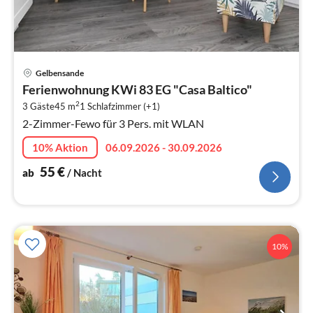
Pre
Gelbensande
ab
Ferienwohnung KWi 83 EG "Casa Baltico"
5
2
3 Gäste
45 m
1
Schlafzimmer (+1)
pr
2-Zimmer-Fewo für 3 Pers. mit WLAN
Na
10% Aktion
06.09.2026 - 30.09.2026
55
€
ab
/ Nacht
10%