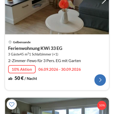
Pre
Gelbensande
ab
Ferienwohnung KWi 33 EG
5
2
3 Gäste
45 m
1
Schlafzimmer (+1)
pr
2-Zimmer-Fewo für 3 Pers. EG mit Garten
Na
10% Aktion
06.09.2026 - 30.09.2026
50
€
ab
/ Nacht
10%