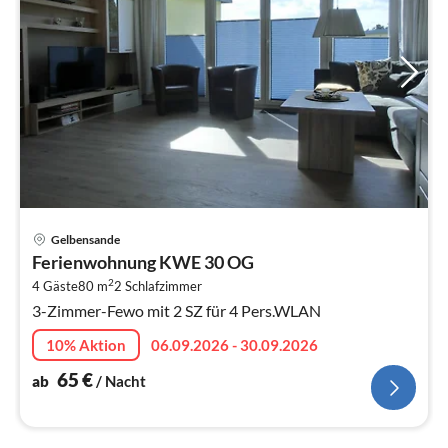
Pre
Gelbensande
ab
Ferienwohnung KWE 30 OG
6
2
4 Gäste
80 m
2
Schlafzimmer
pr
3-Zimmer-Fewo mit 2 SZ für 4 Pers.WLAN
Na
10% Aktion
06.09.2026 - 30.09.2026
65
€
ab
/ Nacht