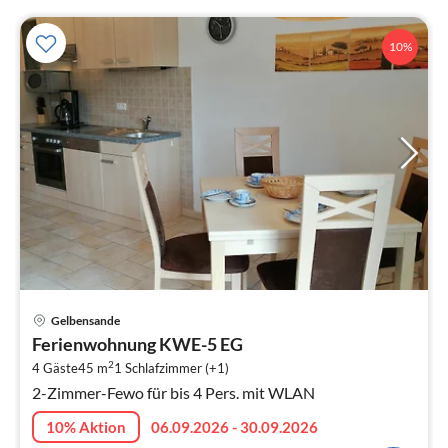
10%
Pre
Gelbensande
ab
Ferienwohnung KWE-5 EG
4
2
4 Gäste
45 m
1
Schlafzimmer (+1)
pr
2-Zimmer-Fewo für bis 4 Pers. mit WLAN
Na
10% Aktion
06.09.2026 - 30.09.2026