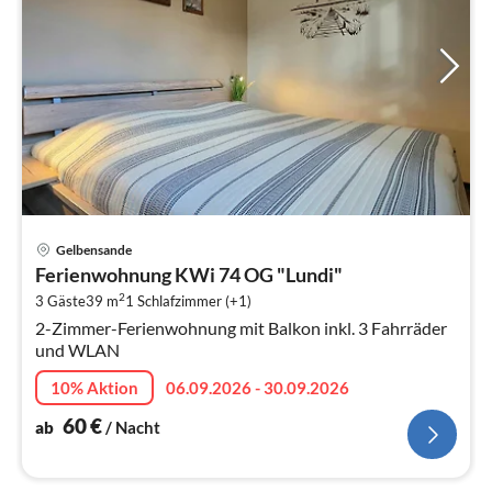
Pre
Gelbensande
ab
Ferienwohnung KWi 74 OG "Lundi"
6
2
3 Gäste
39 m
1
Schlafzimmer (+1)
pr
2-Zimmer-Ferienwohnung mit Balkon inkl. 3 Fahrräder
Na
und WLAN
10% Aktion
06.09.2026 - 30.09.2026
60
€
ab
/ Nacht