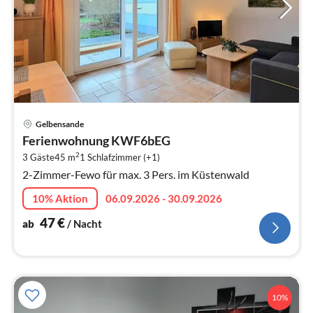
Pre
Gelbensande
ab
Ferienwohnung KWF6bEG
4
2
3 Gäste
45 m
1
Schlafzimmer (+1)
pr
2-Zimmer-Fewo für max. 3 Pers. im Küstenwald
Na
10% Aktion
06.09.2026 - 30.09.2026
47
€
ab
/ Nacht
10%