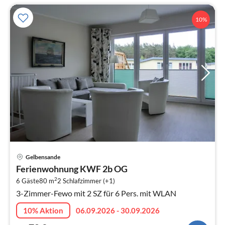
10%
Pre
Gelbensande
ab
Ferienwohnung KWF 2b OG
7
2
6 Gäste
80 m
2
Schlafzimmer (+1)
pr
3-Zimmer-Fewo mit 2 SZ für 6 Pers. mit WLAN
Na
10% Aktion
06.09.2026 - 30.09.2026