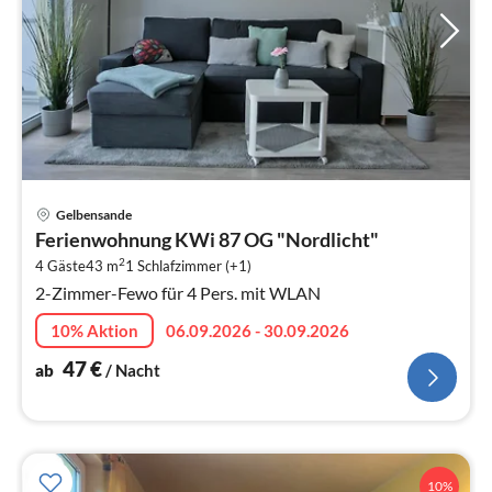
Pre
Gelbensande
ab
Ferienwohnung KWi 87 OG "Nordlicht"
4
2
4 Gäste
43 m
1
Schlafzimmer (+1)
pr
2-Zimmer-Fewo für 4 Pers. mit WLAN
Na
10% Aktion
06.09.2026 - 30.09.2026
47
€
ab
/ Nacht
10%