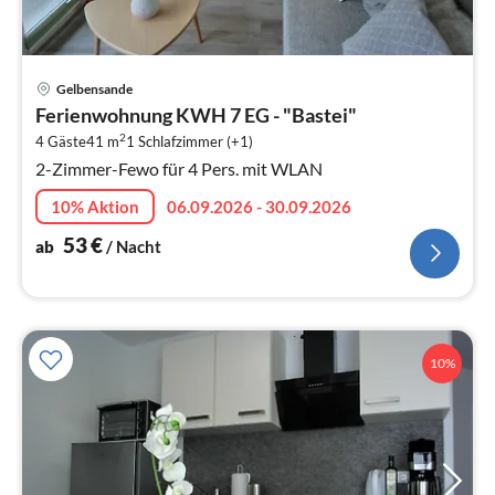
Pre
Gelbensande
ab
Ferienwohnung KWH 7 EG - "Bastei"
5
2
4 Gäste
41 m
1
Schlafzimmer (+1)
pr
2-Zimmer-Fewo für 4 Pers. mit WLAN
Na
10% Aktion
06.09.2026 - 30.09.2026
53
€
ab
/ Nacht
10%