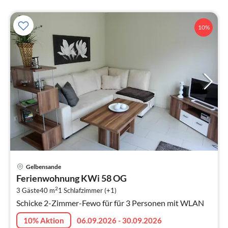
10%
Pre
Gelbensande
ab
Ferienwohnung KWi 58 OG
4
2
3 Gäste
40 m
1
Schlafzimmer (+1)
pr
Schicke 2-Zimmer-Fewo für für 3 Personen mit WLAN
Na
10% Aktion
06.09.2026 - 30.09.2026