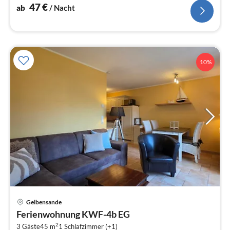
47
€
ab
/ Nacht
10%
Pre
Gelbensande
ab
Ferienwohnung KWF-4b EG
4
2
3 Gäste
45 m
1
Schlafzimmer (+1)
pr