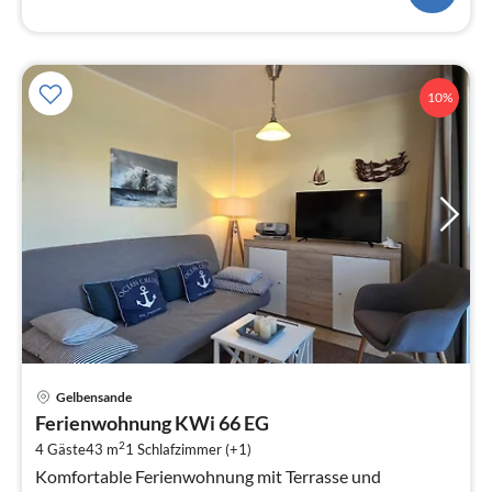
10%
Pre
Gelbensande
ab
Ferienwohnung KWi 66 EG
4
2
4 Gäste
43 m
1
Schlafzimmer (+1)
pr
Komfortable Ferienwohnung mit Terrasse und
Na