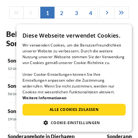
1
2
3
4
Beliebte Regionen und Orte für ihren
Diese Webseite verwendet Cookies.
Sonderangebote in Gelbensande
Wir verwenden Cookies, um die Benutzerfreundlichkeit
unserer Website zu verbessern. Durch die weitere
Nutzung unserer Webseite stimmen Sie der Verwendung
Sonderangebote in Ahrenshoop
Sonderangebo
von Cookies gemäß unserer Cookie-Richtlinie zu.
12 Unterkünfte
333 Unterkünfte
Unter Cookie-Einstellungen können Sie Ihre
Einstellungen anpassen oder die Zustimmung
Sonderangebote in Bad Doberan
Sonderangebo
widerrufen. Wenn Sie nicht zustimmen, werden nur
Cookies mit wesentlichen Funktionalitäten aktiviert.
56 Unterkünfte
6 Unterkünfte
Weitere Informationen
ALLE COOKIES ZULASSEN
Sonderangebote in Born
Sonderangebo
19 Unterkünfte
77 Unterkünfte
COOKIE-EINSTELLUNGEN
Sonderangebote in Dierhagen
Sonderangebo