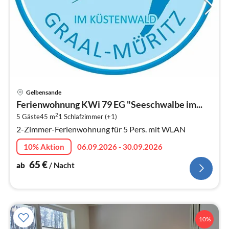
Pre
Gelbensande
ab
Ferienwohnung KWi 79 EG "Seeschwalbe im...
6
2
5 Gäste
45 m
1
Schlafzimmer (+1)
pr
2-Zimmer-Ferienwohnung für 5 Pers. mit WLAN
Na
10% Aktion
06.09.2026 - 30.09.2026
65
€
ab
/ Nacht
10%