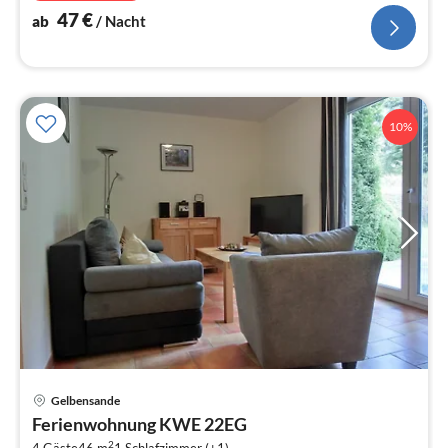
47
€
ab
/ Nacht
10%
Pre
Gelbensande
ab
Ferienwohnung KWE 22EG
4
2
4 Gäste
46 m
1
Schlafzimmer (+1)