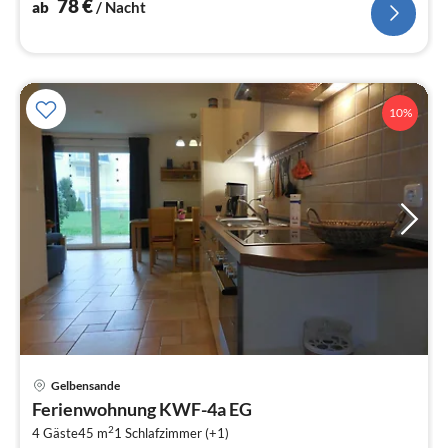
78
€
ab
/ Nacht
10%
Pre
Gelbensande
ab
Ferienwohnung KWF-4a EG
4
2
4 Gäste
45 m
1
Schlafzimmer (+1)
pr