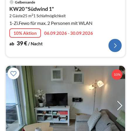
Gelbensande
ab
KW20 "Südwind 1"
4
2
2 Gäste
25 m
1
Schlafmöglichkeit
pr
1-Zi.Fewo für max. 2 Personen mit WLAN
Na
10% Aktion
06.09.2026 - 30.09.2026
39
€
ab
/ Nacht
10%