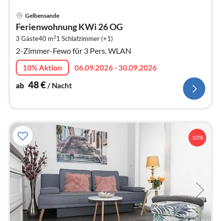
Pre
Gelbensande
ab
Ferienwohnung KWi 26 OG
4
2
3 Gäste
40 m
1
Schlafzimmer (+1)
pr
2-Zimmer-Fewo für 3 Pers. WLAN
Na
10% Aktion
06.09.2026 - 30.09.2026
48
€
ab
/ Nacht
10%