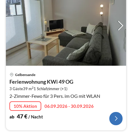
Pre
Gelbensande
ab
Ferienwohnung KWi 49 OG
4
2
3 Gäste
39 m
1
Schlafzimmer (+1)
pr
2-Zimmer-Fewo für 3 Pers. im OG mit WLAN
Na
10% Aktion
06.09.2026 - 30.09.2026
47
€
ab
/ Nacht