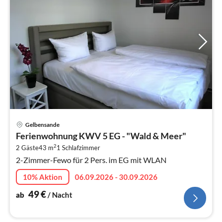
Pre
Gelbensande
ab
Ferienwohnung KWV 5 EG - "Wald & Meer"
4
2
2 Gäste
43 m
1
Schlafzimmer
pr
2-Zimmer-Fewo für 2 Pers. im EG mit WLAN
Na
10% Aktion
06.09.2026 - 30.09.2026
49
€
ab
/ Nacht