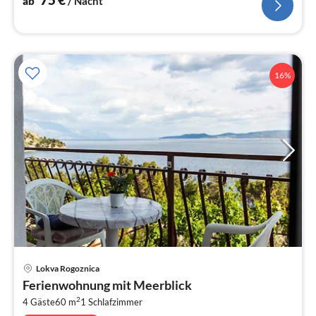
ab
/ Nacht
16%
Pre
Lokva Rogoznica
ab
Ferienwohnung mit Meerblick
1
2
4 Gäste
60 m
1
Schlafzimmer
pr