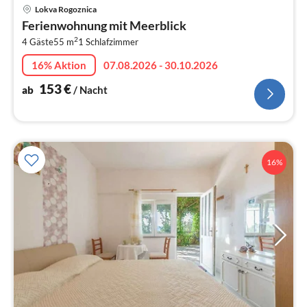
Pre
Lokva Rogoznica
ab
Ferienwohnung mit Meerblick
1
2
4 Gäste
55 m
1
Schlafzimmer
pr
Na
16% Aktion
07.08.2026 - 30.10.2026
153
€
ab
/ Nacht
16%