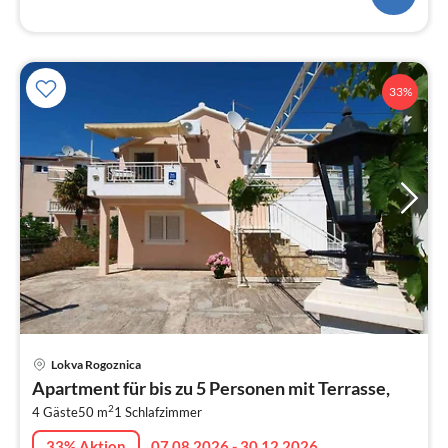
33%
Pre
Lokva Rogoznica
ab
Apartment für bis zu 5 Personen mit Terrasse,
9
2
4 Gäste
50 m
1
Schlafzimmer
pr
Na
33% Aktion
07.08.2026 - 30.12.2026