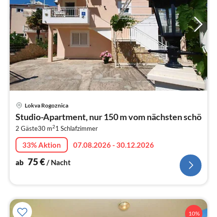
Pre
Lokva Rogoznica
ab
Studio-Apartment, nur 150 m vom nächsten schö
7
2
2 Gäste
30 m
1
Schlafzimmer
pr
Na
33% Aktion
07.08.2026 - 30.12.2026
75
€
ab
/ Nacht
10%