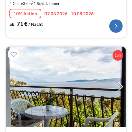
2
4 Gäste
33 m
1
Schlafzimmer
pr
Na
10% Aktion
07.08.2026 - 10.08.2026
71
€
ab
/ Nacht
16%