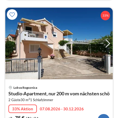
33%
Pre
Lokva Rogoznica
ab
Studio-Apartment, nur 200 m vom nächsten schö
7
2
2 Gäste
30 m
1
Schlafzimmer
pr
Na
33% Aktion
07.08.2026 - 30.12.2026
75
€