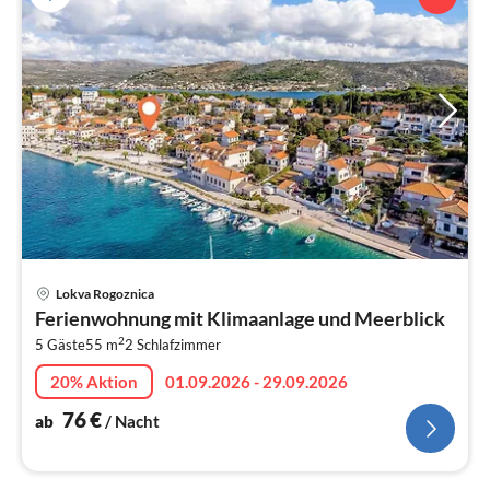
Pre
Lokva Rogoznica
ab
Ferienwohnung mit Klimaanlage und Meerblick
7
2
5 Gäste
55 m
2
Schlafzimmer
pr
Na
20% Aktion
01.09.2026 - 29.09.2026
76
€
ab
/ Nacht