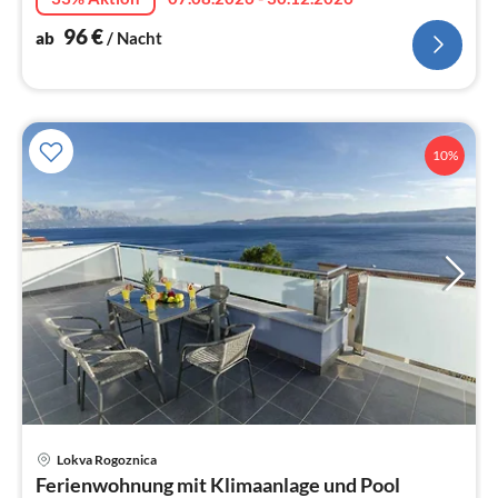
96
€
ab
/ Nacht
10%
Pre
Lokva Rogoznica
ab
Ferienwohnung mit Klimaanlage und Pool
7