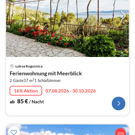
Pre
Lokva Rogoznica
ab
Ferienwohnung mit Meerblick
8
2
2 Gäste
37 m
1
Schlafzimmer
pr
Na
16% Aktion
07.08.2026 - 30.10.2026
85
€
ab
/ Nacht
20%