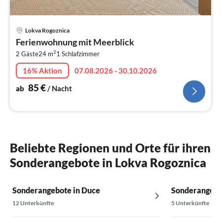
Pre
Lokva Rogoznica
ab
Ferienwohnung mit Meerblick
8
2
2 Gäste
24 m
1
Schlafzimmer
pr
Na
16% Aktion
07.08.2026 - 30.10.2026
85
€
ab
/ Nacht
Beliebte Regionen und Orte für ihren
Sonderangebote in Lokva Rogoznica
Sonderangebote in Duce
Sonderangebo
12 Unterkünfte
5 Unterkünfte