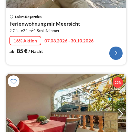
Pre
Lokva Rogoznica
ab
Ferienwohnung mir Meersicht
8
2
2 Gäste
24 m
1
Schlafzimmer
pr
Na
16% Aktion
07.08.2026 - 30.10.2026
85
€
ab
/ Nacht
23%