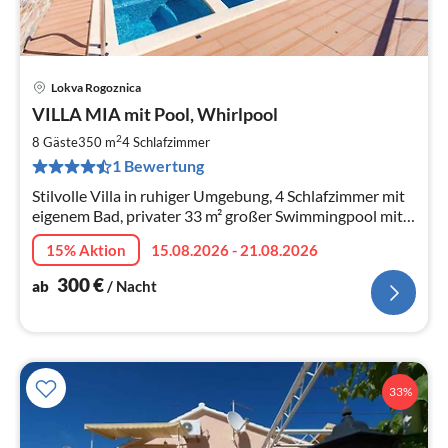
Lokva Rogoznica
Pre
VILLA MIA mit Pool, Whirlpool
ab
3
2
8 Gäste
350 m
4
Schlafzimmer
pr
1 Bewertung
Na
Stilvolle Villa in ruhiger Umgebung, 4 Schlafzimmer mit
eigenem Bad, privater 33 m² großer Swimmingpool mit
Massage, Whirlpool
15% Aktion
15.08.2026 - 21.08.2026
300
€
ab
/ Nacht
33%