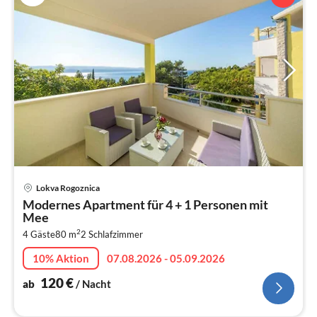
Pre
Lokva Rogoznica
ab
Modernes Apartment für 4 + 1 Personen mit
1
Mee
pr
2
4 Gäste
80 m
2
Schlafzimmer
Na
10% Aktion
07.08.2026 - 05.09.2026
120
€
ab
/ Nacht