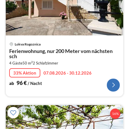
Pre
Lokva Rogoznica
ab
Ferienwohnung, nur 200 Meter vom nächsten
9
sch
pr
2
4 Gäste
50 m
2
Schlafzimmer
Na
33% Aktion
07.08.2026 - 30.12.2026
96
€
ab
/ Nacht
16%