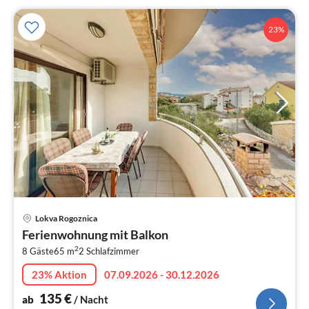
23%
Pre
Lokva Rogoznica
ab
Ferienwohnung mit Balkon
1
2
8 Gäste
65 m
2
Schlafzimmer
pr
Na
23% Aktion
07.09.2026 - 30.12.2026
135
€
ab
/ Nacht