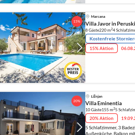
Marcana
15%
Villa Javor in Peruski
2
8 Gäste
220 m
4
Schlafzi
Kostenfreie Stornie
15% Aktion
06.08.
Ližnjan
20%
Villa Eminentia
2
10 Gäste
155 m
5
Schlafz
20% Aktion
19.09.
5 Schlafzimmer, 3 Badezi
Außenküche, Balkon mit