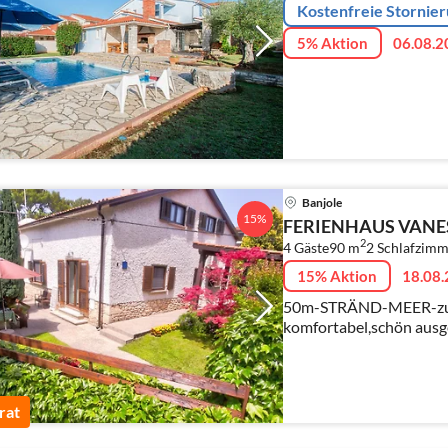
Kostenfreie Stornie
5% Aktion
06.08.2
Banjole
15%
FERIENHAUS VAN
2
4 Gäste
90 m
2
Schlafzimm
15% Aktion
18.08.
50m-STRÄND-MEER-zu 
komfortabel,schön ausg
Wohnungen(jedes fur 4 
eigene separate Terras
rat