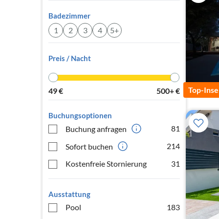
Badezimmer
1
2
3
4
5+
Preis / Nacht
Top-Inse
49
€
500+
€
Buchungsoptionen
81
Buchung anfragen
214
Sofort buchen
Kostenfreie Stornierung
31
Ausstattung
Pool
183