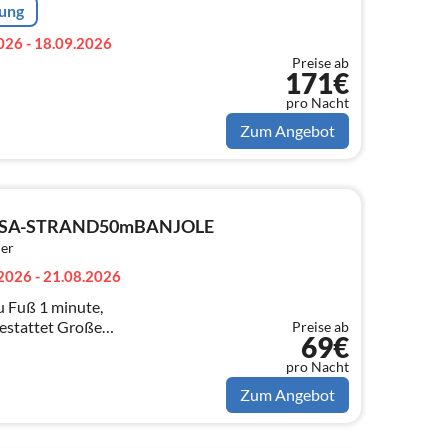
rung
026 - 18.09.2026
Preise ab
171€
pro Nacht
Zum Angebot
ESA-STRAND50mBANJOLE
er
2026 - 21.08.2026
Fuß 1 minute,
estattet Große
Preise ab
69€
Personen, jedes 90m2)mit
se 20m2
pro Nacht
Zum Angebot