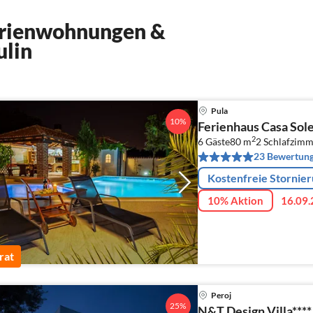
erienwohnungen &
ulin
Pula
10%
Ferienhaus Casa Sole
2
6 Gäste
80 m
2
Schlafzimm
23 Bewertun
Kostenfreie Stornie
10% Aktion
16.09.
rat
Peroj
25%
N&T Design Villa****