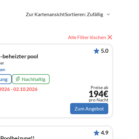
Zur Kartenansicht
Sortieren: Zufällig
Alle Filter löschen
5.0
-beheizter pool
er
gen
rung
Nachhaltig
Preise ab
2026 - 02.10.2026
194€
pro Nacht
Zum Angebot
4.9
 Poolheizung!!