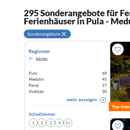
295 Sonderangebote für F
Ferienhäuser in Pula - Med
Sonderangebote
Regionen
Istrien
Pula
68
Medulin
45
Peroj
27
Vodnjan
20
mehr anzeigen
Top-Inse
Schlafzimmer
1
2
3
4
5+