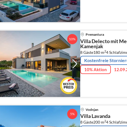
Premantura
10%
Villa Delecto mit Me
Kamenjak
2
8 Gäste
180 m
4
Schlafzi
Kostenfreie Stornie
10% Aktion
12.09.
Vodnjan
5%
Villa Lavanda
2
8 Gäste
200 m
4
Schlafzi