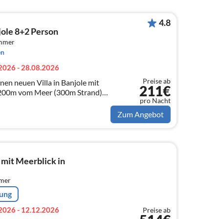
4.8
jole 8+2 Person
immer
en
2026 - 28.08.2026
Preise ab
en neuen Villa in Banjole mit
211€
t 200m vom Meer (300m Strand)
pro Nacht
fekte Wahl für Familien mit
Zum Angebot
 mit Meerblick in
mmer
rung
2026 - 12.12.2026
Preise ab