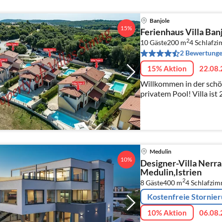
Banjole
15%
Ferienhaus Villa Ban
2
10 Gäste
200 m
4
Schlafz
2 Bewertung
15% Aktion
22.08.
Willkommen in der schön
privatem Pool! Villa is
entfernt und ist die per
Kinder und Freunden.
Medulin
10%
Designer-Villa Nerra
Medulin,Istrien
2
8 Gäste
400 m
4
Schlafzi
Kostenfreie Stornie
10% Aktion
06.08.