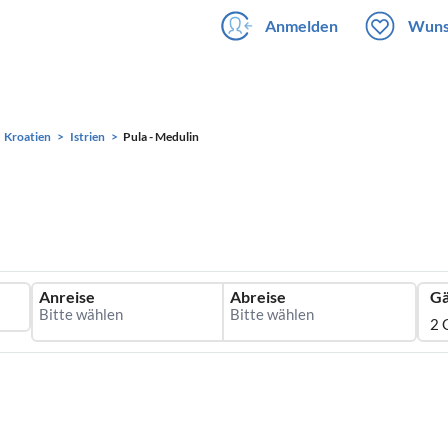
Anmelden
Wuns
Kroatien
Istrien
Pula - Medulin
Anreise
Abreise
Gä
2 