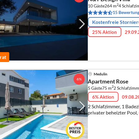
2
10 Gäste
264 m
4
Schlafz
15 Bewertun
Kostenfreie Stornie
25% Aktion
29.09.
rat
Medulin
6%
Apartment Rose
2
5 Gäste
75 m
2
Schlafzimm
6% Aktion
09.08.2
2 Schlafzimmer, 1 Bade
privater beheizter Pool, 