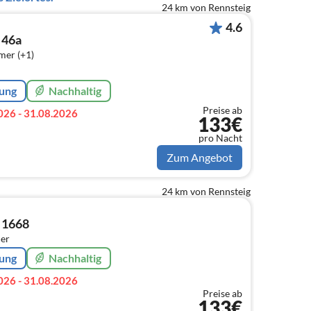
24 km von Rennsteig
4.6
 46a
mer (+1)
rung
Nachhaltig
Preise ab
026 - 31.08.2026
133€
pro Nacht
Zum Angebot
24 km von Rennsteig
a 1668
er
rung
Nachhaltig
026 - 31.08.2026
Preise ab
133€