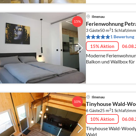
Ilmenau
15%
Ferienwohnung Petr
2
3 Gäste
50 m
1
Schlafzimm
1 Bewertung
15% Aktion
06.08.
Moderne Ferienwohnung
Balkon und Wallbox für
Ilmenau
10%
Tinyhouse Wald-Wo
2
6 Gäste
25 m
1
Schlafzimm
10% Aktion
06.08.
Tinyhouse Wald-Woody 
Wald