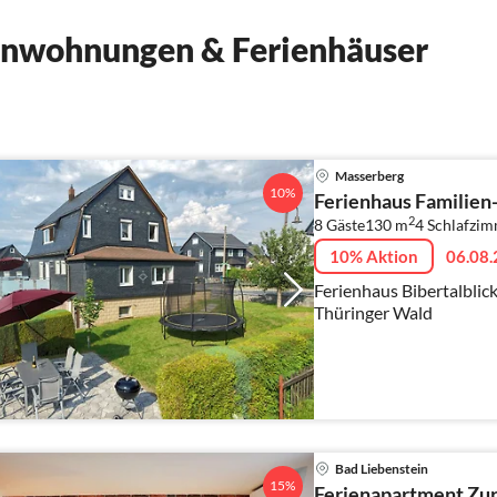
ienwohnungen & Ferienhäuser
Masserberg
10%
Ferienhaus Familien-
2
8 Gäste
130 m
4
Schlafzim
10% Aktion
06.08.
Ferienhaus Bibertalblic
Thüringer Wald
Bad Liebenstein
15%
Ferienapartment Zur