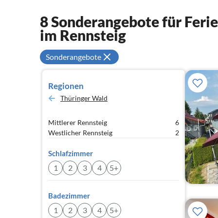
8 Sonderangebote für Fer
im Rennsteig
Sonderangebote
Regionen
Thüringer Wald
Mittlerer Rennsteig
6
Westlicher Rennsteig
2
Schlafzimmer
1
2
3
4
5+
Badezimmer
1
2
3
4
5+