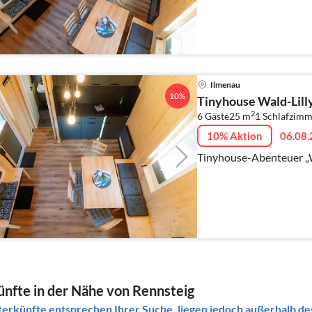
Ilmenau
10%
Tinyhouse Wald-Lill
2
6 Gäste
25 m
1
Schlafzimm
10% Aktion
06.08.
Tinyhouse-Abenteuer „W
nfte in der Nähe von Rennsteig
erkünfte entsprechen Ihrer Suche, liegen jedoch außerhalb des