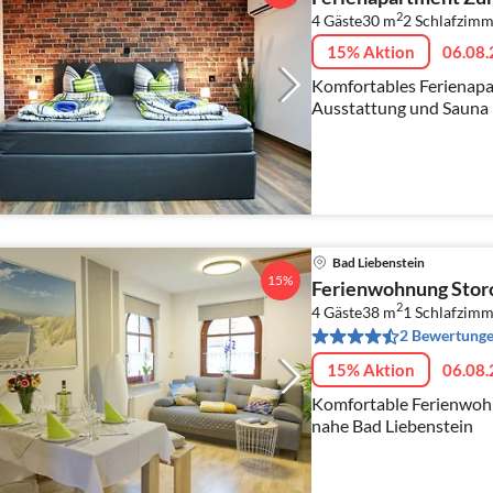
2
4 Gäste
30 m
2
Schlafzimm
15% Aktion
06.08.
Komfortables Ferienap
Ausstattung und Sauna
Bad Liebenstein
15%
Ferienwohnung Stor
2
4 Gäste
38 m
1
Schlafzimm
2 Bewertung
15% Aktion
06.08.
Komfortable Ferienwoh
nahe Bad Liebenstein