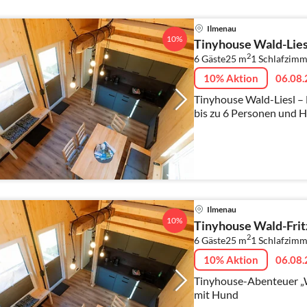
Ilmenau
10%
Tinyhouse Wald-Lies
2
6 Gäste
25 m
1
Schlafzimm
10% Aktion
06.08.
Tinyhouse Wald-Liesl –
bis zu 6 Personen und 
Ilmenau
10%
Tinyhouse Wald-Frit
2
6 Gäste
25 m
1
Schlafzimm
10% Aktion
06.08.
Tinyhouse-Abenteuer „W
mit Hund