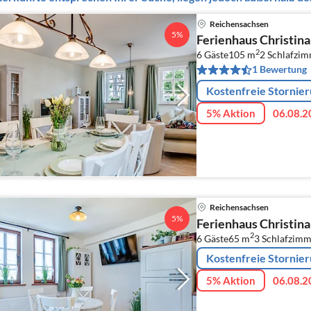
Reichensachsen
5%
Ferienhaus Christina
2
6 Gäste
105 m
2
Schlafzim
1 Bewertung
Kostenfreie Stornie
5% Aktion
06.08.2
Reichensachsen
5%
Ferienhaus Christin
2
6 Gäste
65 m
3
Schlafzimm
Kostenfreie Stornie
5% Aktion
06.08.2