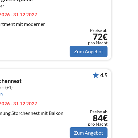
er
2026 - 31.12.2027
artment mit moderner
Preise ab
72€
pro Nacht
Zum Angebot
4.5
chennest
er (+1)
en
2026 - 31.12.2027
Preise ab
nung Storchennest mit Balkon
84€
pro Nacht
Zum Angebot