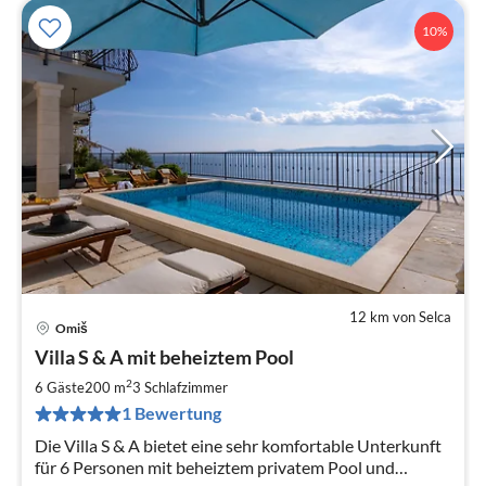
10%
12 km von Selca
Omiš
Pre
Villa S & A mit beheiztem Pool
ab
2
2
6 Gäste
200 m
3
Schlafzimmer
pr
1 Bewertung
Na
Die Villa S & A bietet eine sehr komfortable Unterkunft
für 6 Personen mit beheiztem privatem Pool und