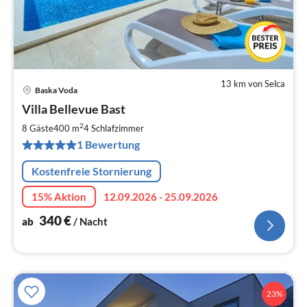
13 km von Selca
Baska Voda
Pre
Villa Bellevue Bast
ab
3
2
8 Gäste
400 m
4
Schlafzimmer
pr
1 Bewertung
Na
Kostenfreie Stornierung
15% Aktion
12.09.2026 - 25.09.2026
340
€
ab
/ Nacht
23%