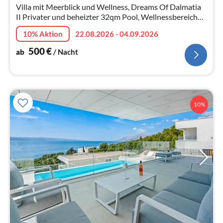
Na
Villa mit Meerblick und Wellness, Dreams Of Dalmatia
II Privater und beheizter 32qm Pool, Wellnessbereich
mit Hot-Tub, Fitnessraum, Kinoraum und 4 en-suite
10% Aktion
22.08.2026 - 04.09.2026
Schlafzimmer, 230m vom Strand entfernt
500
€
ab
/ Nacht
10%