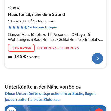
Selca
Pre
Haus für 18, nahe dem Strand
ab
1
2
18 Gäste
500 m
7
Schlafzimmer
pr
16 Bewertungen
Na
Ganzes Haus für bis zu 18 Personen - 3 Etagen, 5
Wohnungen, 6 Badezimmer, 7 Schlafzimmer, Grillplatz,
Parkplätze. OPTIONAL: Buchen Sie nur eine ganze
30% Aktion
08.08.2026 - 31.08.2026
Etage!
145
€
ab
/ Nacht
Unterkünfte in der Nähe von Selca
Diese Unterkünfte entsprechen Ihrer Suche, liegen
jedoch außerhalb des Zielortes.