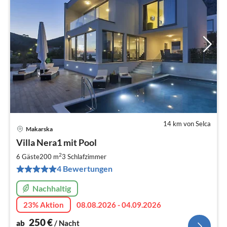
14 km von Selca
Makarska
Pre
Villa Nera1 mit Pool
ab
2
2
6 Gäste
200 m
3
Schlafzimmer
pr
4 Bewertungen
Na
Nachhaltig
23% Aktion
08.08.2026 - 04.09.2026
250
€
ab
/ Nacht