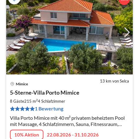
13 km von Selca
Mimice
Pre
5-Sterne-Villa Porto Mimice
ab
3
2
8 Gäste
215 m
4
Schlafzimmer
pr
1 Bewertung
Na
Villa Porto Mimice mit 40 m² privatem beheiztem Pool
mit Massage, 4 Schlafzimmern, Sauna, Fitnessraum,
Billard
10% Aktion
22.08.2026 - 31.10.2026