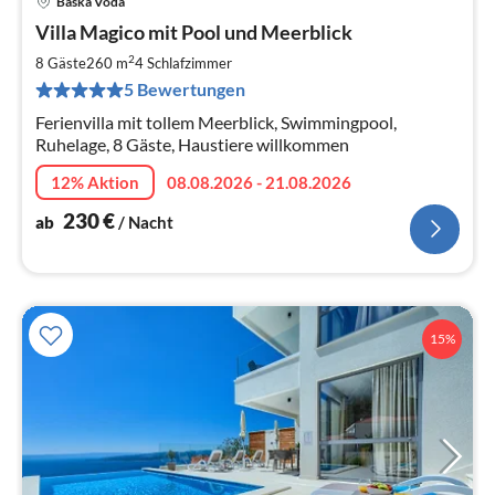
Baska Voda
Pre
Villa Magico mit Pool und Meerblick
ab
2
2
8 Gäste
260 m
4
Schlafzimmer
pr
5 Bewertungen
Na
Ferienvilla mit tollem Meerblick, Swimmingpool,
Ruhelage, 8 Gäste, Haustiere willkommen
12% Aktion
08.08.2026 - 21.08.2026
230
€
ab
/ Nacht
15%