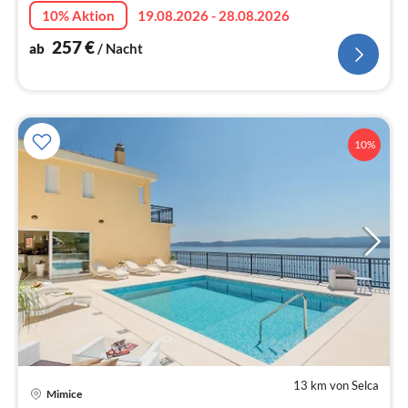
herrlichem Panoramablick von jeder Ecke der Villa.
10% Aktion
19.08.2026 - 28.08.2026
257
€
ab
/ Nacht
10%
13 km von Selca
Pre
Mimice
ab