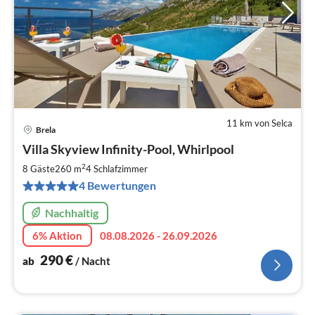
11 km von Selca
Brela
Pre
Villa Skyview Infinity-Pool, Whirlpool
ab
2
2
8 Gäste
260 m
4
Schlafzimmer
pr
4 Bewertungen
Na
Nachhaltig
6% Aktion
08.08.2026 - 26.09.2026
290
€
ab
/ Nacht