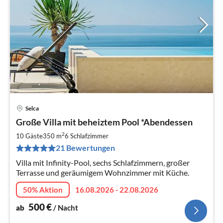
Selca
Pre
Große Villa mit beheiztem Pool *Abendessen
ab
5
2
10 Gäste
350 m
6
Schlafzimmer
pr
21 Bewertungen
Na
Villa mit Infinity-Pool, sechs Schlafzimmern, großer
Terrasse und geräumigem Wohnzimmer mit Küche.
50% Aktion
16.08.2026 - 22.08.2026
500
€
ab
/ Nacht