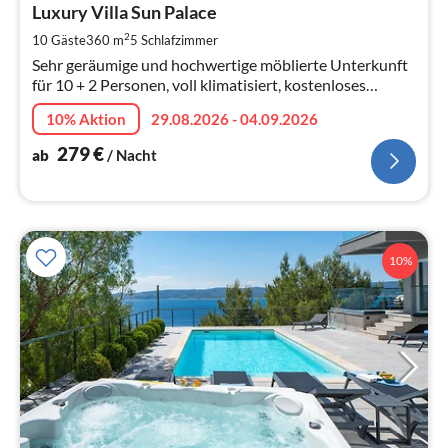
2
Luxury Villa Sun Palace
pr
2
10 Gäste
360 m
5
Schlafzimmer
Na
Sehr geräumige und hochwertige möblierte Unterkunft
für 10 + 2 Personen, voll klimatisiert, kostenloses
WLAN, 5 Schlafzimmern, 4 Bäder, 35 m² großer privater
10% Aktion
29.08.2026 - 04.09.2026
Pool mit Massage
279
€
ab
/ Nacht
10%