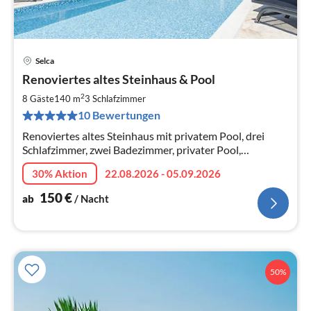
Selca
Pre
Renoviertes altes Steinhaus & Pool
ab
1
2
8 Gäste
140 m
3
Schlafzimmer
pr
10 Bewertungen
Na
Renoviertes altes Steinhaus mit privatem Pool, drei
Schlafzimmer, zwei Badezimmer, privater Pool,
Meerblick, BBQ, Terrassen, großer Parkplatz. Die
30% Aktion
22.08.2026 - 05.09.2026
Schlafzimmer sind klimatisiert.
150
€
ab
/ Nacht
50%