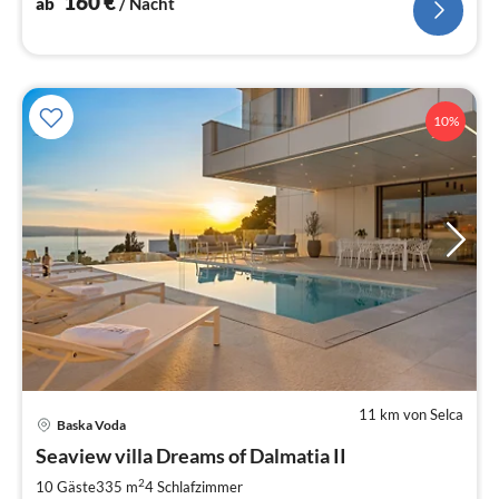
160
€
ab
/ Nacht
10%
11 km von Selca
Pre
Baska Voda
ab
5
Seaview villa Dreams of Dalmatia II
pr
2
10 Gäste
335 m
4
Schlafzimmer