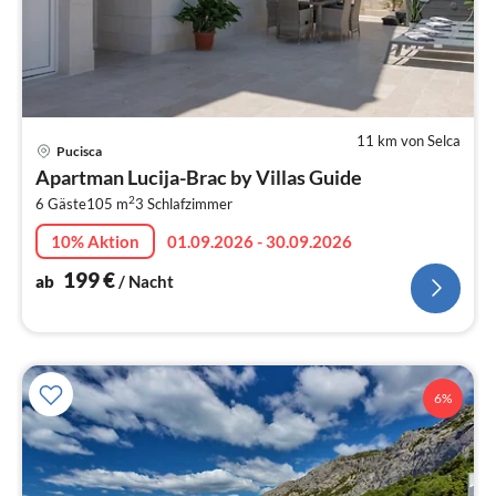
11 km von Selca
Pre
Pucisca
ab
Apartman Lucija-Brac by Villas Guide
2
2
6 Gäste
105 m
3
Schlafzimmer
pr
Na
10% Aktion
01.09.2026 - 30.09.2026
199
€
ab
/ Nacht
6%