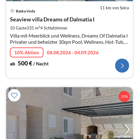
11 km von Selca
Pre
Baska Voda
ab
5
Seaview villa Dreams of Dalmatia I
pr
2
10 Gäste
335 m
4
Schlafzimmer
Na
Villa mit Meerblick und Wellness, Dreams Of Dalmatia I
Privater und beheizter 30qm Pool, Wellness, Hot-Tub,
Fitnessraum, 4 en-suite Schlafzimmer, 220m vom Strand
10% Aktion
08.08.2026 - 04.09.2026
in Baska Voda
500
€
ab
/ Nacht
10%