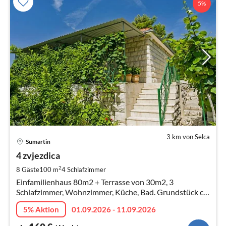
5%
3 km von Selca
Pre
Sumartin
ab
1
4 zvjezdica
pr
2
8 Gäste
100 m
4
Schlafzimmer
Na
Einfamilienhaus 80m2 + Terrasse von 30m2, 3
Schlafzimmer, Wohnzimmer, Küche, Bad. Grundstück ca.
800m2. Meer 40m. Die Gäste Haus und Garten
5% Aktion
01.09.2026 - 11.09.2026
verwenden allein.