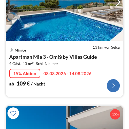
13 km von Selca
Pre
Mimice
ab
Apartman Mia 3 - Omiš by Villas Guide
1
2
4 Gäste
40 m
1
Schlafzimmer
pr
Na
15% Aktion
08.08.2026 - 14.08.2026
109
€
ab
/ Nacht
15%