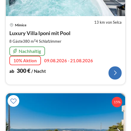
13 km von Selca
Pre
Mimice
ab
3
Luxury Villa Iponi mit Pool
pr
2
8 Gäste
380 m
4
Schlafzimmer
Na
Nachhaltig
10% Aktion
09.08.2026 - 21.08.2026
300
€
ab
/ Nacht
15%