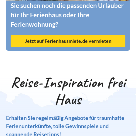
Sie suchen noch die passenden Urlauber
für Ihr Ferienhaus oder Ihre
Ferienwohnung?
Jetzt auf Ferienhausmiete.de vermieten
Reise-Inspiration frei
Haus
Erhalten Sie regelmäßig Angebote für traumhafte
Ferienunterkünfte, tolle Gewinnspiele und
spannende Reisetipps!