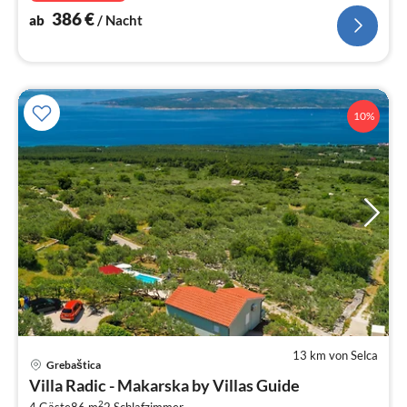
386
€
ab
/ Nacht
10%
13 km von Selca
Pre
Grebaštica
ab
Villa Radic - Makarska by Villas Guide
1
2