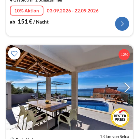
4 Gäste
86 m
2
Schlafzimmer
pr
Na
10% Aktion
03.09.2026 - 22.09.2026
151
€
ab
/ Nacht
12%
13 km von Selca