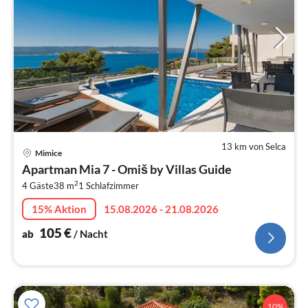
13 km von Selca
Pre
Mimice
ab
Apartman Mia 7 - Omiš by Villas Guide
1
2
4 Gäste
38 m
1
Schlafzimmer
pr
Na
15% Aktion
15.08.2026 - 21.08.2026
105
€
ab
/ Nacht
10%