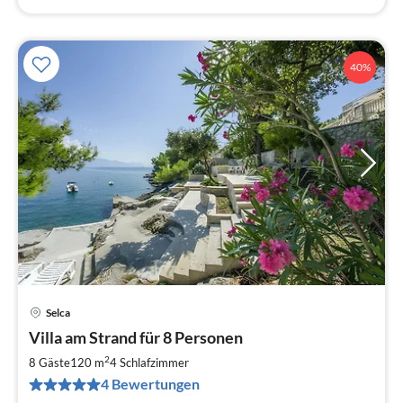
40%
Selca
Pre
Villa am Strand für 8 Personen
ab
2
2
8 Gäste
120 m
4
Schlafzimmer
pr
4 Bewertungen
Na