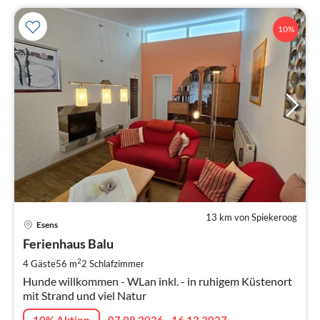
10%
13 km von Spiekeroog
Pre
Esens
ab
7
Ferienhaus Balu
pr
2
4 Gäste
56 m
2
Schlafzimmer
Na
Hunde willkommen - WLan inkl. - in ruhigem Küstenort
mit Strand und viel Natur