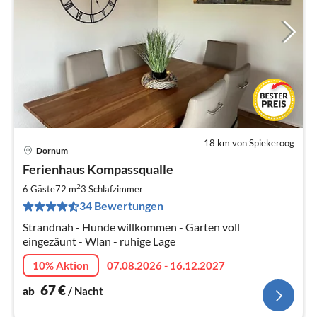
18 km von Spiekeroog
Dornum
Pre
Ferienhaus Kompassqualle
ab
6
2
6 Gäste
72 m
3
Schlafzimmer
pr
34 Bewertungen
Na
Strandnah - Hunde willkommen - Garten voll
eingezäunt - Wlan - ruhige Lage
10% Aktion
07.08.2026 - 16.12.2027
67
€
ab
/ Nacht