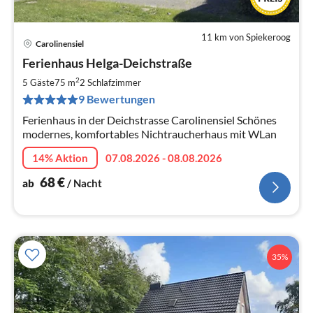
11 km von Spiekeroog
Carolinensiel
Pre
Ferienhaus Helga-Deichstraße
ab
6
2
5 Gäste
75 m
2
Schlafzimmer
pr
9 Bewertungen
Na
Ferienhaus in der Deichstrasse Carolinensiel Schönes
modernes, komfortables Nichtraucherhaus mit WLan
14% Aktion
07.08.2026 - 08.08.2026
68
€
ab
/ Nacht
35%