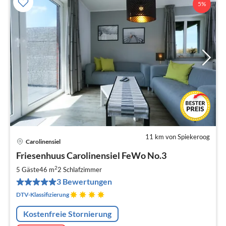
5%
11 km von Spiekeroog
Carolinensiel
Pre
Friesenhuus Carolinensiel FeWo No.3
ab
1
2
5 Gäste
46 m
2
Schlafzimmer
pr
3 Bewertungen
Na
DTV-Klassifizierung
Kostenfreie Stornierung