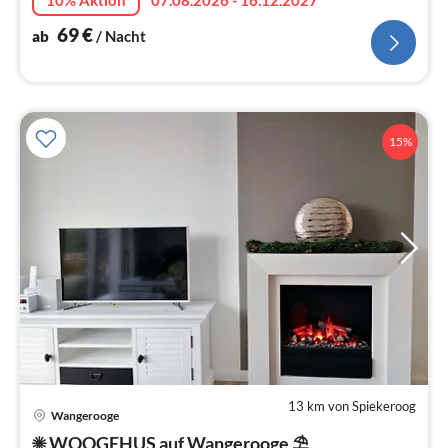
10% Aktion
07.08.2026 - 16.12.2027
69
€
ab
/ Nacht
15%
13 km von Spiekeroog
Wangerooge
Pre
☀ WOOGEHUS auf Wangerooge ⛱