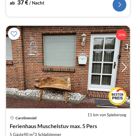
37
€
ab
/ Nacht
20%
11 km von Spiekeroog
Carolinensiel
Pre
Ferienhaus Muschelstuv max. 5 Pers
ab
9
2
5 Gäste
90 m
3
Schlafzimmer