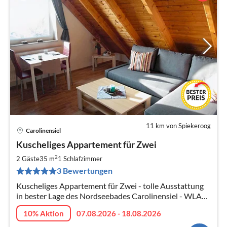
11 km von Spiekeroog
Carolinensiel
Pre
Kuscheliges Appartement für Zwei
ab
3
2
2 Gäste
35 m
1
Schlafzimmer
pr
3 Bewertungen
Na
Kuscheliges Appartement für Zwei - tolle Ausstattung
in bester Lage des Nordseebades Carolinensiel - WLAN
kostenfrei verfügbar
10% Aktion
07.08.2026 - 18.08.2026