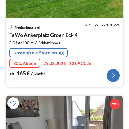
8 km von Spiekeroog
Pre
Neuharlingersiel
ab
1
FeWo Ankerplatz Groen Eck 4
pr
2
6 Gäste
100 m
3
Schlafzimmer
Na
Kostenfreie Stornierung
30% Aktion
29.08.2026 - 12.09.2026
165
€
ab
/ Nacht
20%