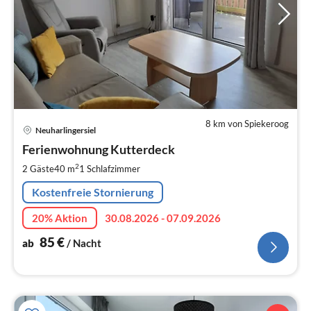
8 km von Spiekeroog
Pre
Neuharlingersiel
ab
8
Ferienwohnung Kutterdeck
pr
2
2 Gäste
40 m
1
Schlafzimmer
Na
Kostenfreie Stornierung
20% Aktion
30.08.2026 - 07.09.2026
85
€
ab
/ Nacht