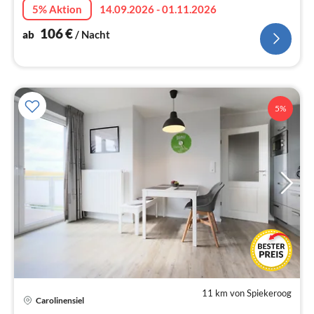
5% Aktion
14.09.2026 - 01.11.2026
106
€
ab
/ Nacht
5%
11 km von Spiekeroog
Carolinensiel
Pre