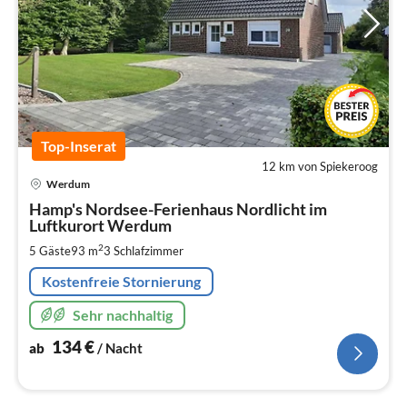
Top-Inserat
12 km von Spiekeroog
Pre
Werdum
ab
1
Hamp's Nordsee-Ferienhaus Nordlicht im
pr
Luftkurort Werdum
Na
2
5 Gäste
93 m
3
Schlafzimmer
Kostenfreie Stornierung
Sehr nachhaltig
134
€
ab
/ Nacht