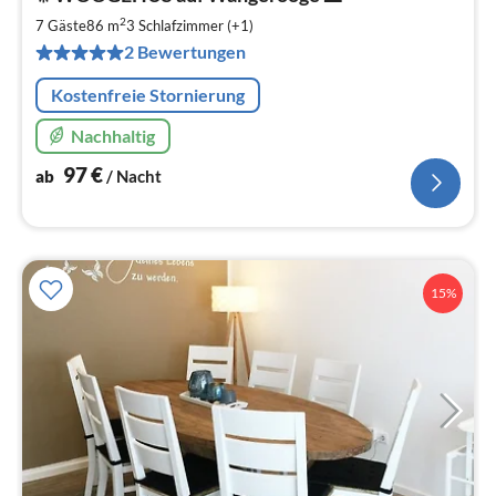
ab
9
2
7 Gäste
86 m
3
Schlafzimmer (+1)
pr
2 Bewertungen
Na
Kostenfreie Stornierung
Nachhaltig
97
€
ab
/ Nacht
15%