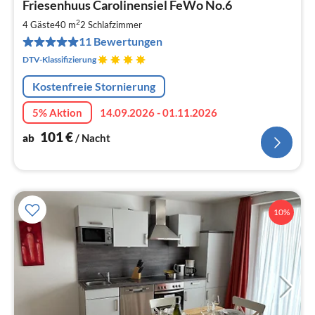
Friesenhuus Carolinensiel FeWo No.6
ab
1
2
4 Gäste
40 m
2
Schlafzimmer
pr
11 Bewertungen
Na
DTV-Klassifizierung
Kostenfreie Stornierung
5% Aktion
14.09.2026 - 01.11.2026
101
€
ab
/ Nacht
10%