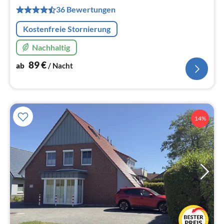
pr
36 Bewertungen
Na
Kostenfreie Stornierung
Nachhaltig
89
€
ab
/ Nacht
14%