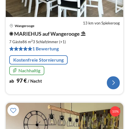
13 km von Spiekeroog
Wangerooge
Pre
☀ MARIEHUS auf Wangerooge ⛱
ab
9
2
7 Gäste
86 m
3
Schlafzimmer (+1)
pr
1 Bewertung
Na
Kostenfreie Stornierung
Nachhaltig
97
€
ab
/ Nacht
10%