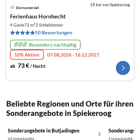
18 km von Spiekeroog
Dornumersiel
Pre
Ferienhaus Hornhecht
ab
7
2
4 Gäste
72 m
2
Schlafzimmer
pr
50 Bewertungen
Na
Besonders nachhaltig
10% Aktion
07.08.2026 - 16.12.2027
73
€
ab
/ Nacht
Beliebte Regionen und Orte für ihren
Sonderangebote in Spiekeroog
Sonderangebote in Butjadingen
Sonderangebo
43 Unterkünfte
5 Unterkünfte