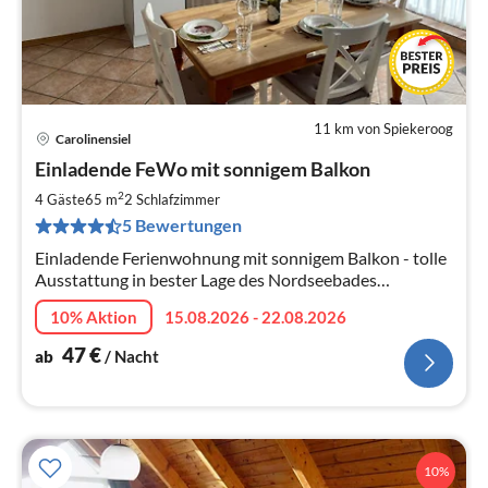
11 km von Spiekeroog
Carolinensiel
Pre
Einladende FeWo mit sonnigem Balkon
ab
4
2
4 Gäste
65 m
2
Schlafzimmer
pr
5 Bewertungen
Na
Einladende Ferienwohnung mit sonnigem Balkon - tolle
Ausstattung in bester Lage des Nordseebades
Carolinensiel - WLAN kostenfrei verfügbar
10% Aktion
15.08.2026 - 22.08.2026
47
€
ab
/ Nacht
10%