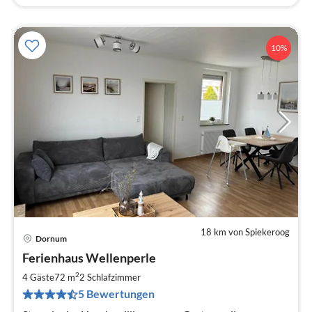
10%
18 km von Spiekeroog
Dornum
Pre
Ferienhaus Wellenperle
ab
7
2
4 Gäste
72 m
2
Schlafzimmer
pr
5 Bewertungen
Na