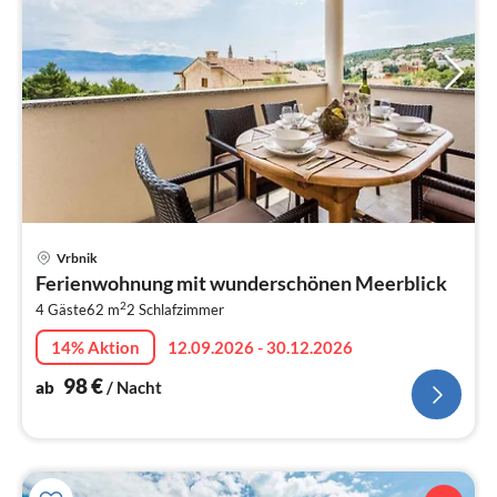
Pre
Vrbnik
ab
Ferienwohnung mit wunderschönen Meerblick
9
2
4 Gäste
62 m
2
Schlafzimmer
pr
Na
14% Aktion
12.09.2026 - 30.12.2026
98
€
ab
/ Nacht