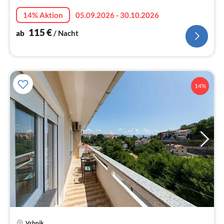
Na
14% Aktion
05.09.2026 - 30.10.2026
115
€
ab
/ Nacht
14%
Vrbnik