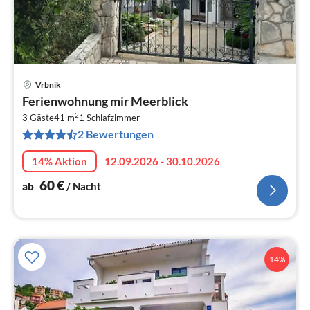
Vrbnik
Pre
Ferienwohnung mir Meerblick
ab
2
6
3 Gäste
41 m
1
Schlafzimmer
2 Bewertungen
pr
Na
14% Aktion
12.09.2026 - 30.10.2026
60
€
ab
/ Nacht
14%