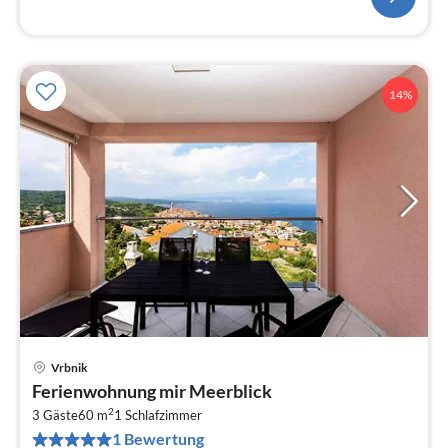
14%
Vrbnik
Pre
Ferienwohnung mir Meerblick
ab
2
1
3 Gäste
60 m
1
Schlafzimmer
1 Bewertung
pr