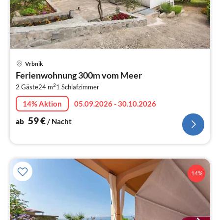
Pre
Vrbnik
ab
Ferienwohnung 300m vom Meer
5
2
2 Gäste
24 m
1
Schlafzimmer
pr
Na
14% Aktion
05.09.2026 - 30.10.2026
59
€
ab
/ Nacht
14%