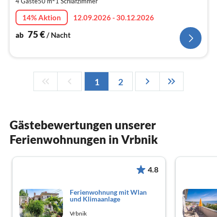
4 Gäste
50 m
1
Schlafzimmer
pr
Na
14% Aktion
12.09.2026 - 30.12.2026
75
€
ab
/ Nacht
1
2
Gästebewertungen unserer
Ferienwohnungen in Vrbnik
4.8
Ferienwohnung mit Wlan
und Klimaanlage
Vrbnik