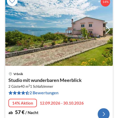
14%
Vrbnik
Pre
Studio mit wunderbaren Meerblick
ab
2
5
2 Gäste
40 m
1
Schlafzimmer
2 Bewertungen
pr
Na
14% Aktion
12.09.2026 - 30.10.2026
57
€
ab
/ Nacht