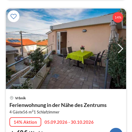
14%
Pre
Vrbnik
ab
Ferienwohnung in der Nähe des Zentrums
6
2
4 Gäste
56 m
1
Schlafzimmer
pr
Na
14% Aktion
05.09.2026 - 30.10.2026