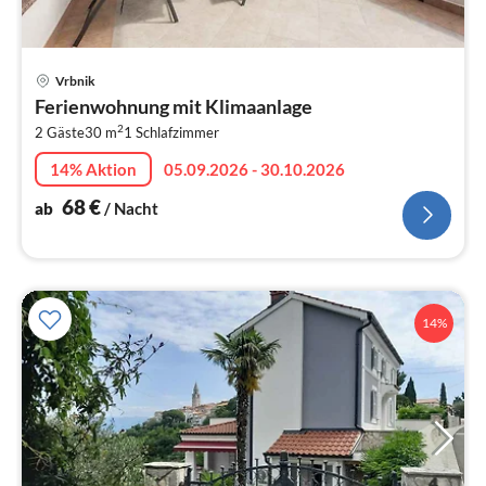
Pre
Vrbnik
ab
Ferienwohnung mit Klimaanlage
6
2
2 Gäste
30 m
1
Schlafzimmer
pr
Na
14% Aktion
05.09.2026 - 30.10.2026
68
€
ab
/ Nacht
14%