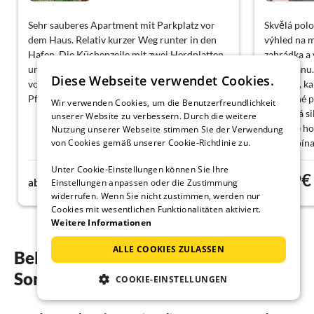
Sehr sauberes Apartment mit Parkplatz vor
Skvělá polo
dem Haus. Relativ kurzer Weg runter in den
výhled na m
Hafen. Die Küchenzeile mit zwei Herdplatten
zahrádka a 
und dem Kochgeschirr eignet sich Kochen
apartmánu.
Diese Webseite verwendet Cookies.
von Nudelgerichten oder einfachen
Vrbniku, ka
Pfannengerichten. Gerne wieder.
Pohodlné po
Wir verwenden Cookies, um die Benutzerfreundlichkeit
starý, má s
unserer Website zu verbessern. Durch die weitere
omezuje ho
Nutzung unserer Webseite stimmen Sie der Verwendung
von Cookies gemäß unserer Cookie-Richtlinie zu.
jsme zapína
a je velká.
Unter Cookie-Einstellungen können Sie Ihre
60€
79€
ab
Nacht
ab
Einstellungen anpassen oder die Zustimmung
widerrufen. Wenn Sie nicht zustimmen, werden nur
Cookies mit wesentlichen Funktionalitäten aktiviert.
Weitere Informationen
ALLE COOKIES ZULASSEN
Beliebte Regionen und Orte für ihren
Sonderangebote in Vrbnik
COOKIE-EINSTELLUNGEN