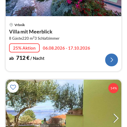
Pre
Vrbnik
ab
Villa mit Meerblick
7
2
8 Gäste
220 m
3
Schlafzimmer
pr
Na
25% Aktion
06.08.2026 - 17.10.2026
712
€
ab
/ Nacht
14%