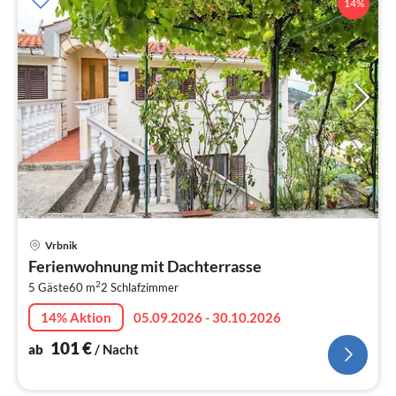
14%
Pre
Vrbnik
ab
Ferienwohnung mit Dachterrasse
1
2
5 Gäste
60 m
2
Schlafzimmer
pr
Na
14% Aktion
05.09.2026 - 30.10.2026
101
€
ab
/ Nacht