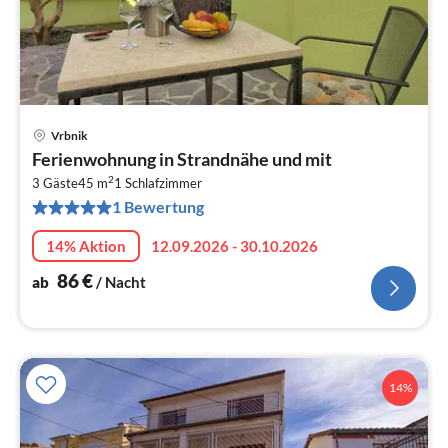
Vrbnik
Pre
Ferienwohnung in Strandnähe und mit
ab
2
8
3 Gäste
45 m
1
Schlafzimmer
1 Bewertung
pr
Na
14% Aktion
12.09.2026 - 30.10.2026
86
€
ab
/ Nacht
14%