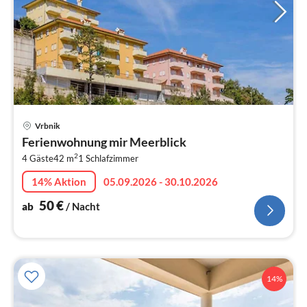
Pre
Vrbnik
ab
Ferienwohnung mir Meerblick
5
2
4 Gäste
42 m
1
Schlafzimmer
pr
Na
14% Aktion
05.09.2026 - 30.10.2026
50
€
ab
/ Nacht
14%