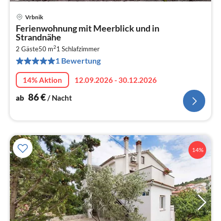
Vrbnik
Pre
Ferienwohnung mit Meerblick und in
ab
Strandnähe
8
2
2 Gäste
50 m
1
Schlafzimmer
pr
1 Bewertung
Na
14% Aktion
12.09.2026 - 30.12.2026
86
€
ab
/ Nacht
14%