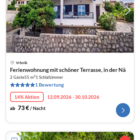
Vrbnik
Pre
Ferienwohnung mit schöner Terrasse, in der Nä
ab
2
7
2 Gäste
55 m
1
Schlafzimmer
1 Bewertung
pr
Na
14% Aktion
12.09.2026 - 30.10.2026
73
€
ab
/ Nacht