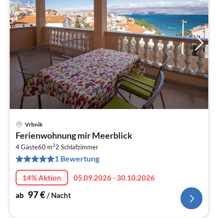
Vrbnik
Pre
Ferienwohnung mir Meerblick
ab
2
9
4 Gäste
60 m
2
Schlafzimmer
1 Bewertung
pr
Na
14% Aktion
05.09.2026 - 30.10.2026
97
€
ab
/ Nacht