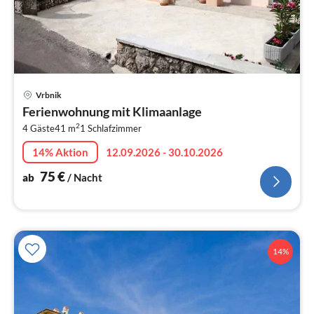
Pre
Vrbnik
ab
Ferienwohnung mit Klimaanlage
7
2
4 Gäste
41 m
1
Schlafzimmer
pr
Na
14% Aktion
12.09.2026 - 30.10.2026
75
€
ab
/ Nacht
14%