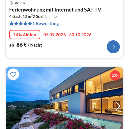
Vrbnik
Pre
Ferienwohnung mit Internet und SAT TV
ab
2
8
4 Gäste
60 m
2
Schlafzimmer
1 Bewertung
pr
Na
14% Aktion
05.09.2026 - 30.10.2026
86
€
ab
/ Nacht
25%