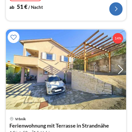
51
€
ab
/ Nacht
14%
Pre
Vrbnik
ab
Ferienwohnung mit Terrasse in Strandnähe
7
2