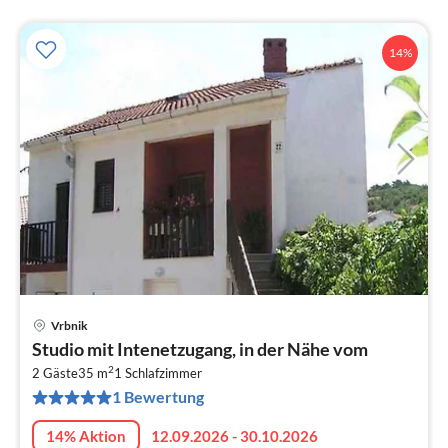
14%
Vrbnik
Pre
Studio mit Intenetzugang, in der Nähe vom
ab
2
5
2 Gäste
35 m
1
Schlafzimmer
1 Bewertung
pr
Na
14% Aktion
12.09.2026 - 30.10.2026