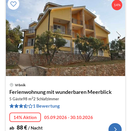
14%
Vrbnik
Pre
Ferienwohnung mit wunderbaren Meerblick
ab
2
8
5 Gäste
98 m
2
Schlafzimmer
1 Bewertung
pr
Na
14% Aktion
05.09.2026 - 30.10.2026
88
€
ab
/ Nacht