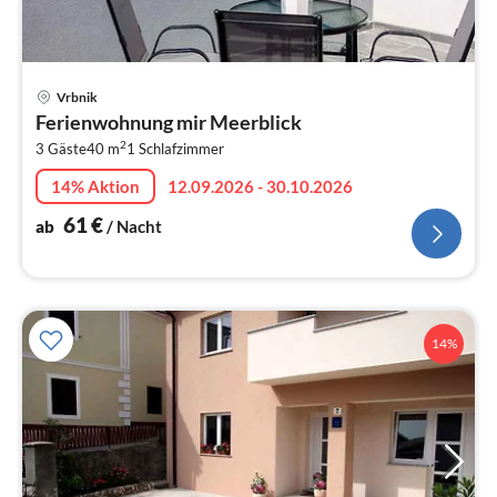
Pre
Vrbnik
ab
Ferienwohnung mir Meerblick
6
2
3 Gäste
40 m
1
Schlafzimmer
pr
Na
14% Aktion
12.09.2026 - 30.10.2026
61
€
ab
/ Nacht
14%