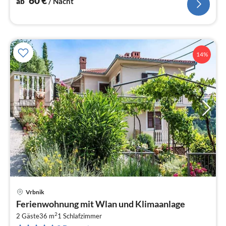
60
€
ab
/ Nacht
14%
Vrbnik
Pre
Ferienwohnung mit Wlan und Klimaanlage
ab
2
6
2 Gäste
36 m
1
Schlafzimmer