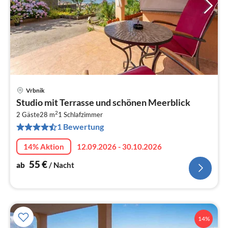
Vrbnik
Pre
Studio mit Terrasse und schönen Meerblick
ab
2
5
2 Gäste
28 m
1
Schlafzimmer
1 Bewertung
pr
Na
14% Aktion
12.09.2026 - 30.10.2026
55
€
ab
/ Nacht
14%