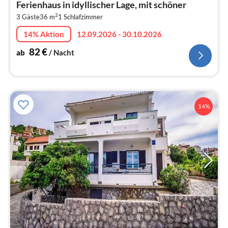
Ferienhaus in idyllischer Lage, mit schöner
8
2
3 Gäste
36 m
1
Schlafzimmer
pr
Na
14% Aktion
12.09.2026 - 30.10.2026
82
€
ab
/ Nacht
14%