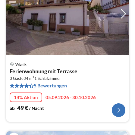
Vrbnik
Pre
Ferienwohnung mit Terrasse
ab
2
5
3 Gäste
34 m
1
Schlafzimmer
5 Bewertungen
pr
Na
14% Aktion
05.09.2026 - 30.10.2026
49
€
ab
/ Nacht