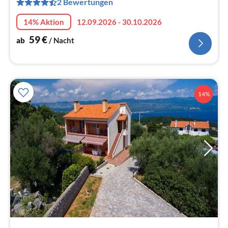
2 Bewertungen
pr
Na
14% Aktion
12.09.2026 - 30.10.2026
59
€
ab
/ Nacht
14%