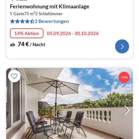
Pre
Ferienwohnung mit Klimaanlage
ab
2
7
5 Gäste
75 m
2
Schlafzimmer
2 Bewertungen
pr
Na
14% Aktion
05.09.2026 - 30.10.2026
74
€
ab
/ Nacht
14%