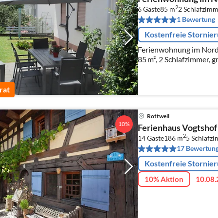
2
6 Gäste
85 m
2
Schlafzimm
1 Bewertung
Kostenfreie Stornie
Ferienwohnung im Nord
85 m², 2 Schlafzimmer,
rat
Rottweil
10%
Ferienhaus Vogtshof
2
14 Gäste
186 m
5
Schlafz
17 Bewertun
Kostenfreie Stornie
10% Aktion
10.08.