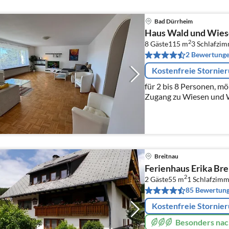
Bad Dürrheim
Haus Wald und Wies
2
8 Gäste
115 m
3
Schlafzi
2 Bewertung
Kostenfreie Stornie
für 2 bis 8 Personen, mö
Zugang zu Wiesen und W
Einkaufsmöglichkeiten, 
Solemar-Europas ältest
Breitnau
Ferienhaus Erika Bre
2
2 Gäste
55 m
1
Schlafzimm
85 Bewertun
Kostenfreie Stornie
Besonders nac