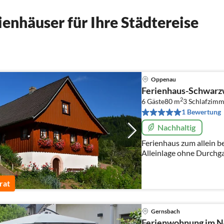
enhäuser für Ihre Städtereise
Oppenau
Ferienhaus-Schwarz
2
6 Gäste
80 m
3
Schlafzimm
1 Bewertung
Nachhaltig
Ferienhaus zum allein b
Alleinlage ohne Durchgangsverkehr. 
idyllischer ruhiger Pano
Ferienwohnungen 2-7 
rat
Gernsbach
Ferienwohnung im N