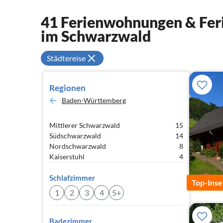
41 Ferienwohnungen & Feri
im Schwarzwald
Städtereise
Regionen
Baden-Württemberg
Mittlerer Schwarzwald
15
Südschwarzwald
14
Nordschwarzwald
8
Kaiserstuhl
4
Schlafzimmer
Top-Inse
1
2
3
4
5+
Badezimmer