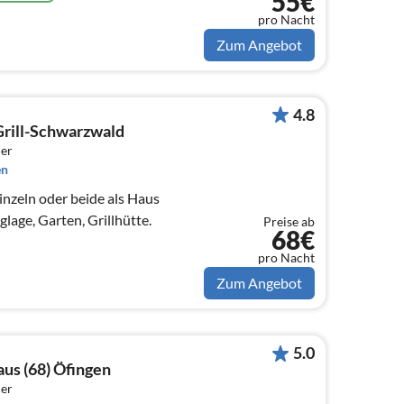
55€
pro Nacht
Zum Angebot
4.8
rill-Schwarzwald
er
en
inzeln oder beide als Haus
lage, Garten, Grillhütte.
Preise ab
68€
pro Nacht
Zum Angebot
5.0
us (68) Öfingen
er