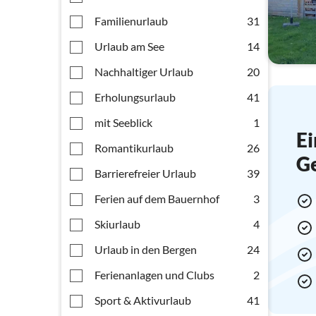
Familienurlaub
31
Urlaub am See
14
Nachhaltiger Urlaub
20
Erholungsurlaub
41
mit Seeblick
1
Ei
Romantikurlaub
26
G
Barrierefreier Urlaub
39
Ferien auf dem Bauernhof
3
Skiurlaub
4
Urlaub in den Bergen
24
Ferienanlagen und Clubs
2
Sport & Aktivurlaub
41