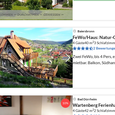
Baiersbronn
FeWo/Haus: Natur-G
2
4 Gäste
40 m
3
Schlafzimm
2 Bewertung
Zwei FeWo, bis 4 Pers, e
mietbar. Balkon, Südhang
Bad Dürrheim
10%
Wartenberg Ferienha
2
4 Gäste
42 m
2
Schlafzimm