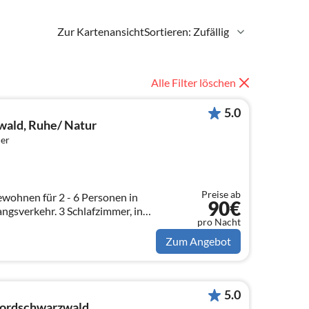
Zur Kartenansicht
Sortieren: Zufällig
Alle Filter löschen
5.0
wald, Ruhe/ Natur
er
Preise ab
ewohnen für 2 - 6 Personen in
90€
3 Schlafzimmer, in
pro Nacht
ramalage, + 2 große
Personen
Zum Angebot
5.0
ordschwarzwald