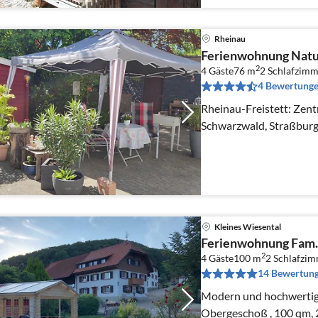
Rheinau
Ferienwohnung Natu
2
4 Gäste
76 m
2
Schlafzimm
4 Bewertung
Rheinau-Freistett: Zentr
Schwarzwald, Straßburg
Kleines Wiesental
Ferienwohnung Fam.
2
4 Gäste
100 m
2
Schlafzi
14 Bewertun
Modern und hochwertig renovierte Ferienwohnung im
Obergeschoß , 100 qm, 