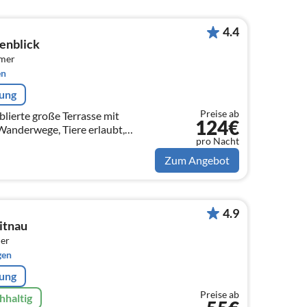
4.4
enblick
mmer
en
rung
Preise ab
blierte große Terrasse mit
124€
anderwege, Tiere erlaubt,
pro Nacht
wandern, Radfahren, Skifahren,
es
Zum Angebot
4.9
itnau
er
gen
rung
Preise ab
hhaltig