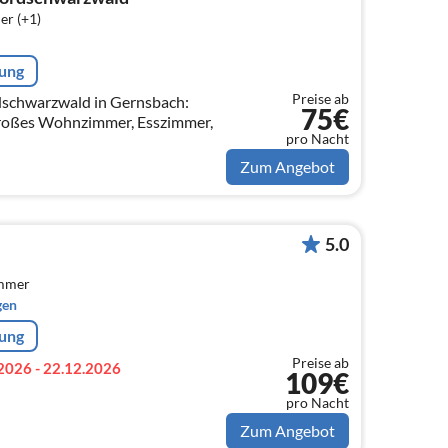
er (+1)
rung
Preise ab
schwarzwald in Gernsbach:
75€
 großes Wohnzimmer, Esszimmer,
pro Nacht
Zum Angebot
5.0
immer
gen
rung
Preise ab
2026 - 22.12.2026
109€
pro Nacht
Zum Angebot