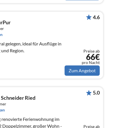
4.6
rPur
er
en
al gelegen, ideal für Ausflüge in
 und Region.
Preise ab
66€
pro Nacht
Zum Angebot
5.0
 Schneider Ried
mmer
gen
2 Doppelzimmer, großer Wohn -
Preise ab