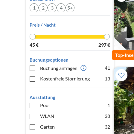
1
2
3
4
5+
Preis / Nacht
45
€
297
€
Top-Inse
Buchungsoptionen
41
Buchung anfragen
Kostenfreie Stornierung
13
Ausstattung
Pool
1
WLAN
38
Garten
32