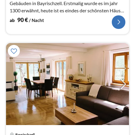
Gebäuden in Bayrischzell. Erstmalig wurde es im jahr
1300 erwähnt, heute ist es eindes der schönsten Häuser
im Ort.
90
€
ab
/ Nacht
Bayrischzell