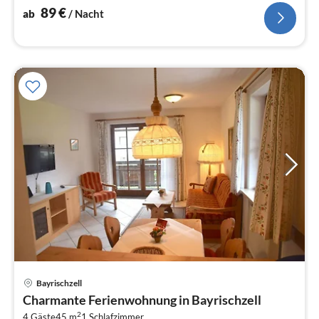
89
€
ab
/ Nacht
Bayrischzell
Pre
Charmante Ferienwohnung in Bayrischzell
ab
2
4 Gäste
45 m
1
Schlafzimmer