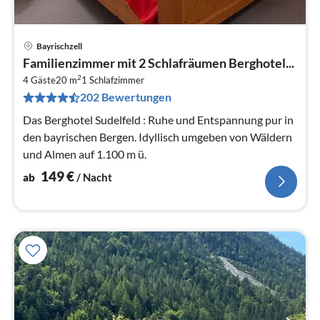
Bayrischzell
Pre
Familienzimmer mit 2 Schlafräumen Berghotel...
ab
2
1
4 Gäste
20 m
1
Schlafzimmer
202 Bewertungen
pr
Na
Das Berghotel Sudelfeld : Ruhe und Entspannung pur in
den bayrischen Bergen. Idyllisch umgeben von Wäldern
und Almen auf 1.100 m ü.
149
€
ab
/ Nacht