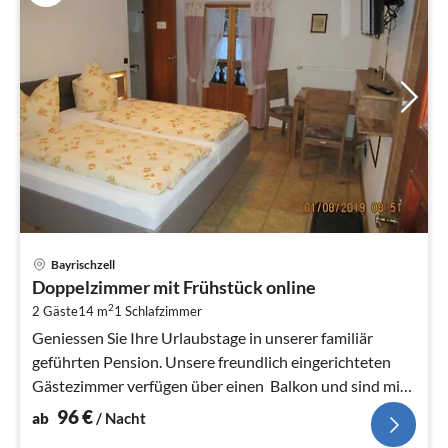
Pre
Bayrischzell
ab
Doppelzimmer mit Frühstück online
9
2
2 Gäste
14 m
1
Schlafzimmer
pr
Na
Geniessen Sie Ihre Urlaubstage in unserer familiär
geführten Pension. Unsere freundlich eingerichteten
Gästezimmer verfügen über einen Balkon und sind mit
Dusche/WC und TV aus...
96
€
ab
/ Nacht