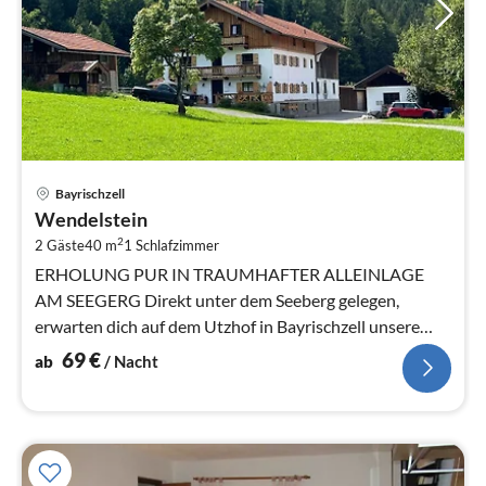
Pre
Bayrischzell
ab
Wendelstein
6
2
2 Gäste
40 m
1
Schlafzimmer
pr
Na
ERHOLUNG PUR IN TRAUMHAFTER ALLEINLAGE
AM SEEGERG Direkt unter dem Seeberg gelegen,
erwarten dich auf dem Utzhof in Bayrischzell unsere
liebevoll eingerichtete Ferienwohnu...
69
€
ab
/ Nacht