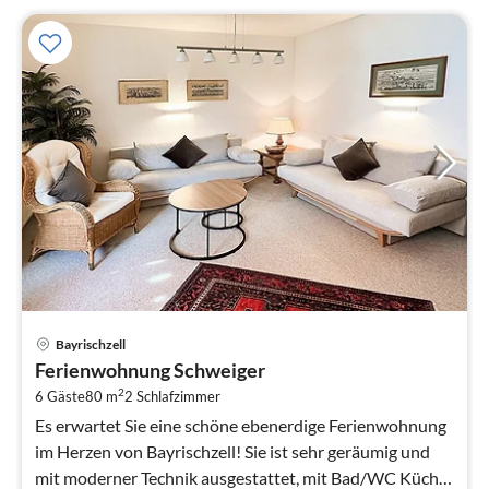
Pre
Bayrischzell
ab
Ferienwohnung Schweiger
7
2
6 Gäste
80 m
2
Schlafzimmer
pr
Na
Es erwartet Sie eine schöne ebenerdige Ferienwohnung
im Herzen von Bayrischzell! Sie ist sehr geräumig und
mit moderner Technik ausgestattet, mit Bad/WC Küche,