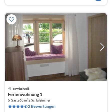
Bayrischzell
Pre
Ferienwohnung 1
ab
2
8
5 Gäste
60 m
2
Schlafzimmer
2 Bewertungen
pr