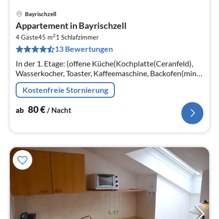
Bayrischzell
Pre
Appartement in Bayrischzell
ab
2
8
4 Gäste
45 m
1
Schlafzimmer
13 Bewertungen
pr
Na
In der 1. Etage: (offene Küche(Kochplatte(Ceranfeld),
Wasserkocher, Toaster, Kaffeemaschine, Backofen(mini),
Spülmaschine, Kühl-/Gefrierkombination)
Kostenfreie Stornierung
80
€
ab
/ Nacht