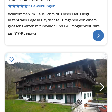
7
5 Gäste
42 m
2
Schlafzimmer
2 Bewertungen
pr
Na
Willkommen im Haus Schmidt. Unser Haus liegt
in zentraler Lage in Bayrischzell umgeben von einem
grossen Garten mit Pavillon und Grillmöglichkeit, direkt
am Wendelsteinbach.
77
€
ab
/ Nacht