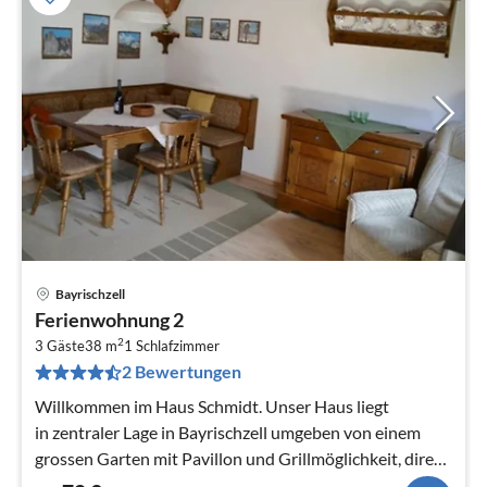
Bayrischzell
Pre
Ferienwohnung 2
ab
2
7
3 Gäste
38 m
1
Schlafzimmer
2 Bewertungen
pr
Na
Willkommen im Haus Schmidt. Unser Haus liegt
in zentraler Lage in Bayrischzell umgeben von einem
grossen Garten mit Pavillon und Grillmöglichkeit, direkt
am Wendelsteinbach.