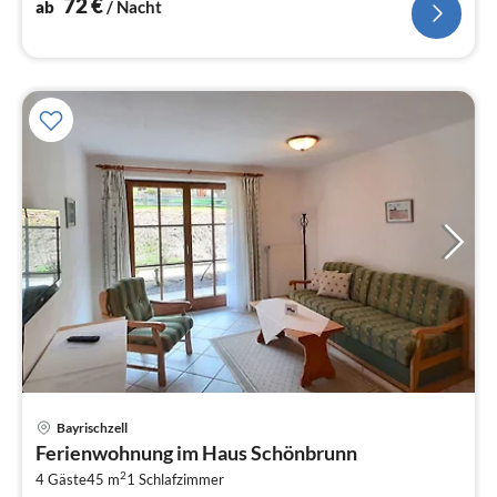
72
€
ab
/ Nacht
Bayrischzell
Pre
Ferienwohnung im Haus Schönbrunn
ab
2
8
4 Gäste
45 m
1
Schlafzimmer