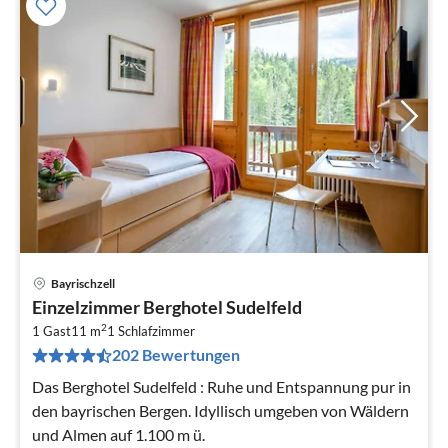
Bayrischzell
Pre
Einzelzimmer Berghotel Sudelfeld
ab
2
8
1 Gast
11 m
1
Schlafzimmer
202 Bewertungen
pr
Na
Das Berghotel Sudelfeld : Ruhe und Entspannung pur in
den bayrischen Bergen. Idyllisch umgeben von Wäldern
und Almen auf 1.100 m ü.