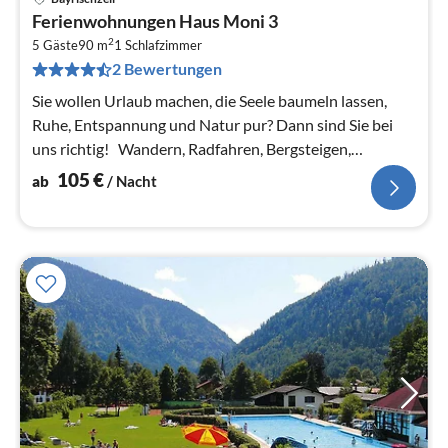
Pre
Ferienwohnungen Haus Moni 3
ab
2
1
5 Gäste
90 m
1
Schlafzimmer
2 Bewertungen
pr
Na
Sie wollen Urlaub machen, die Seele baumeln lassen,
Ruhe, Entspannung und Natur pur? Dann sind Sie bei
uns richtig! Wandern, Radfahren, Bergsteigen,
Skifahren...
105
€
ab
/ Nacht