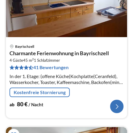
Bayrischzell
Pre
Charmante Ferienwohnung in Bayrischzell
ab
2
8
4 Gäste
45 m
1
Schlafzimmer
41 Bewertungen
pr
Na
In der 1. Etage: (offene Küche(Kochplatte(Ceranfeld),
Wasserkocher, Toaster, Kaffeemaschine, Backofen(mini),
Spülmaschine, Kühl-/Gefrierkombination)
Kostenfreie Stornierung
80
€
ab
/ Nacht