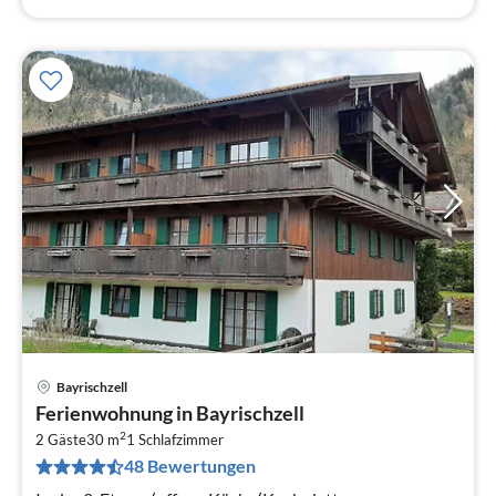
Bayrischzell
Pre
Ferienwohnung in Bayrischzell
ab
2
7
2 Gäste
30 m
1
Schlafzimmer
48 Bewertungen
pr
Na