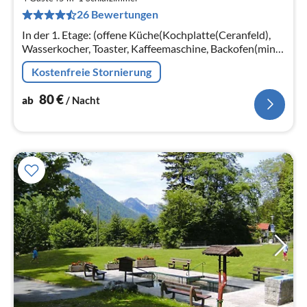
8
26 Bewertungen
pr
Na
In der 1. Etage: (offene Küche(Kochplatte(Ceranfeld),
Wasserkocher, Toaster, Kaffeemaschine, Backofen(mini),
Spülmaschine, Kühl-/Gefrierkombination)
Kostenfreie Stornierung
80
€
ab
/ Nacht