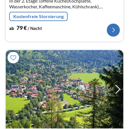
In der 2. Etage: (offene Küche(Kochplatte,
Wasserkocher, Kaffeemaschine, Kühlschrank),
Wohn-/Schlafzimmer(Schlafcouch 1 Pers., Schlafcouch 1
Kostenfreie Stornierung
Pers., Esstisch)
79
€
ab
/ Nacht