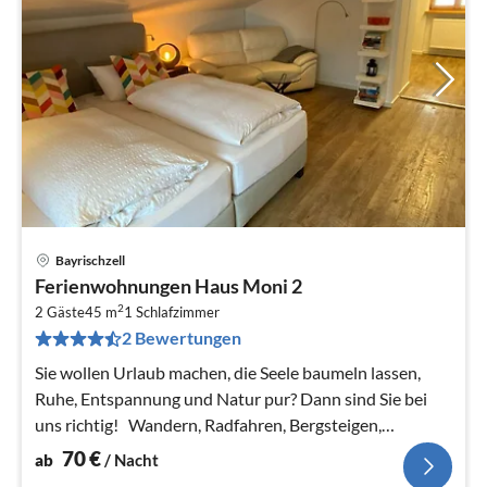
Bayrischzell
Pre
Ferienwohnungen Haus Moni 2
ab
2
7
2 Gäste
45 m
1
Schlafzimmer
2 Bewertungen
pr
Na
Sie wollen Urlaub machen, die Seele baumeln lassen,
Ruhe, Entspannung und Natur pur? Dann sind Sie bei
uns richtig! Wandern, Radfahren, Bergsteigen,
Skifahren...
70
€
ab
/ Nacht