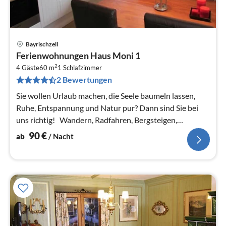
Bayrischzell
Pre
Ferienwohnungen Haus Moni 1
ab
2
9
4 Gäste
60 m
1
Schlafzimmer
2 Bewertungen
pr
Na
Sie wollen Urlaub machen, die Seele baumeln lassen,
Ruhe, Entspannung und Natur pur? Dann sind Sie bei
uns richtig! Wandern, Radfahren, Bergsteigen,
Skifahren...
90
€
ab
/ Nacht