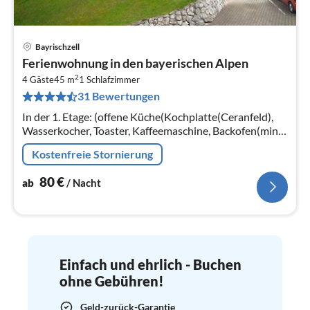
Bayrischzell
Pre
Ferienwohnung in den bayerischen Alpen
ab
2
8
4 Gäste
45 m
1
Schlafzimmer
31 Bewertungen
pr
Na
In der 1. Etage: (offene Küche(Kochplatte(Ceranfeld),
Wasserkocher, Toaster, Kaffeemaschine, Backofen(mini),
Spülmaschine, Kühl-/Gefrierkombination)
Kostenfreie Stornierung
80
€
ab
/ Nacht
Einfach und ehrlich - Buchen
ohne Gebühren!
Geld-zurück-Garantie