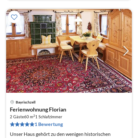
Bayrischzell
Pre
Ferienwohnung Florian
ab
2
9
2 Gäste
60 m
1
Schlafzimmer
1 Bewertung
pr
Na
Unser Haus gehört zu den wenigen historischen