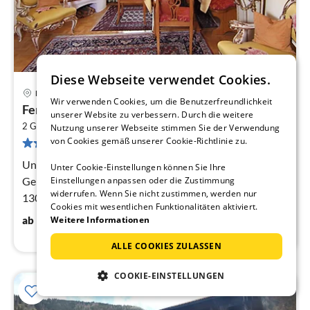
Diese Webseite verwendet Cookies.
Bayrischzell
Wir verwenden Cookies, um die Benutzerfreundlichkeit
Pre
Ferienwohnung Michael
unserer Website zu verbessern. Durch die weitere
ab
2
9
2 Gäste
60 m
1
Schlafzimmer
Nutzung unserer Webseite stimmen Sie der Verwendung
von Cookies gemäß unserer Cookie-Richtlinie zu.
1 Bewertung
pr
Na
Unser Haus gehört zu den wenigen historischen
Unter Cookie-Einstellungen können Sie Ihre
Gebäuden in Bayrischzell. Erstmalig wurde es im jahr
Einstellungen anpassen oder die Zustimmung
widerrufen. Wenn Sie nicht zustimmen, werden nur
1300 erwähnt, heute ist es eindes der schönsten Häuser
Cookies mit wesentlichen Funktionalitäten aktiviert.
im Ort.
90
€
ab
/ Nacht
Weitere Informationen
ALLE COOKIES ZULASSEN
COOKIE-EINSTELLUNGEN