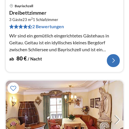
Bayrischzell
Pre
Dreibettzimmer
ab
2
8
3 Gäste
23 m
1
Schlafzimmer
2 Bewertungen
pr
Na
Wir sind ein gemütlich eingerichtetes Gästehaus in
Geitau. Geitau ist ein idyllisches kleines Bergdorf
zwischen Schliersee und Bayrischzell und ist ein
optimaler Ausgangsp...
80
€
ab
/ Nacht