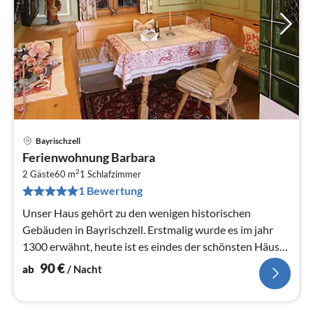
Bayrischzell
Pre
Ferienwohnung Barbara
ab
2
9
2 Gäste
60 m
1
Schlafzimmer
1 Bewertung
pr
Na
Unser Haus gehört zu den wenigen historischen
Gebäuden in Bayrischzell. Erstmalig wurde es im jahr
1300 erwähnt, heute ist es eindes der schönsten Häuser
im Ort.
90
€
ab
/ Nacht