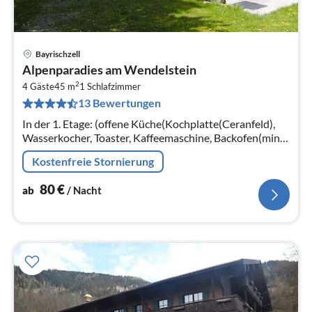
Bayrischzell
Pre
Alpenparadies am Wendelstein
ab
2
8
4 Gäste
45 m
1
Schlafzimmer
13 Bewertungen
pr
Na
In der 1. Etage: (offene Küche(Kochplatte(Ceranfeld),
Wasserkocher, Toaster, Kaffeemaschine, Backofen(mini),
Spülmaschine, Kühl-/Gefrierkombination)
Kostenfreie Stornierung
80
€
ab
/ Nacht