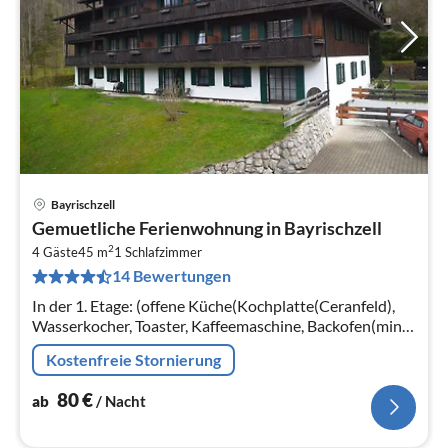
Bayrischzell
Pre
Gemuetliche Ferienwohnung in Bayrischzell
ab
2
8
4 Gäste
45 m
1
Schlafzimmer
14 Bewertungen
pr
Na
In der 1. Etage: (offene Küche(Kochplatte(Ceranfeld),
Wasserkocher, Toaster, Kaffeemaschine, Backofen(mini),
Spülmaschine, Kühl-/Gefrierkombination)
Kostenfreie Stornierung
80
€
ab
/ Nacht