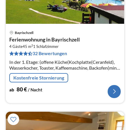
Bayrischzell
Pre
Ferienwohnung in Bayrischzell
ab
2
8
4 Gäste
45 m
1
Schlafzimmer
32 Bewertungen
pr
Na
In der 1. Etage: (offene Küche(Kochplatte(Ceranfeld),
Wasserkocher, Toaster, Kaffeemaschine, Backofen(mini),
Spülmaschine, Kühl-/Gefrierkombination)
Kostenfreie Stornierung
80
€
ab
/ Nacht