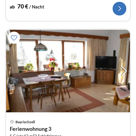
Wohnzimmer, ...
70
€
ab
/ Nacht
Bayrischzell
Pre
Ferienwohnung 3
ab
2