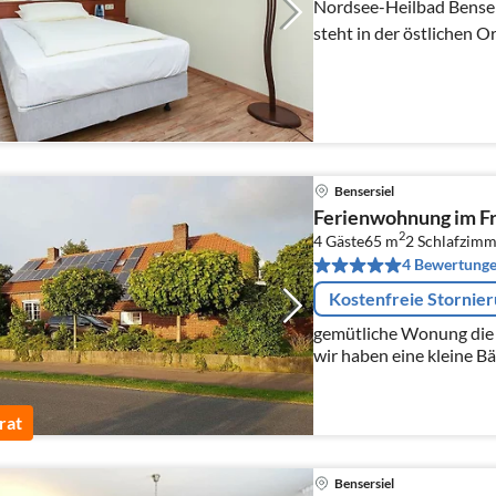
Nordsee-Heilbad Benser
steht in der östlichen 
Heilbades Bensersiel, na
Bensersiel
Ferienwohnung im F
2
4 Gäste
65 m
2
Schlafzimm
4 Bewertung
Kostenfreie Stornie
gemütliche Wonung die Wohnung ist 9 km vor der Küste,
wir haben eine kleine B
erreichen. man kann alle
Einkaufsmöglichkeiten
rat
Bensersiel