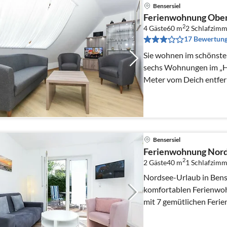
Bensersiel
Ferienwohnung Obe
2
4 Gäste
60 m
2
Schlafzimm
17 Bewertun
Sie wohnen im schönsten 
sechs Wohnungen im „Ha
Meter vom Deich entfer
Bensersiel
Ferienwohnung Nord
2
2 Gäste
40 m
1
Schlafzimm
Nordsee-Urlaub in Bens
komfortablen Ferienwo
mit 7 gemütlichen Feri
östlichen Ortsmitte des