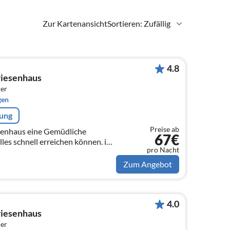
Zur Kartenansicht
Sortieren: Zufällig
4.8
riesenhaus
er
gen
rung
Preise ab
senhaus eine Gemüdliche
67€
les schnell erreichen können. im
pro Nacht
in Überdachte Terrasse.
Zum Angebot
4.0
riesenhaus
er