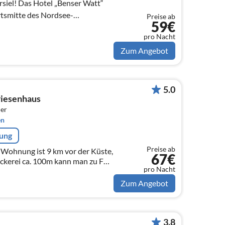
siel! Das Hotel „Benser Watt“
Ortsmitte des Nordsee-
Preise ab
59€
he am Kurpa...
pro Nacht
Zum Angebot
5.0
riesenhaus
er
en
rung
Preise ab
67€
äckerei ca. 100m kann man zu Fuß
pro Nacht
s schnell erreichen
Zum Angebot
3.8