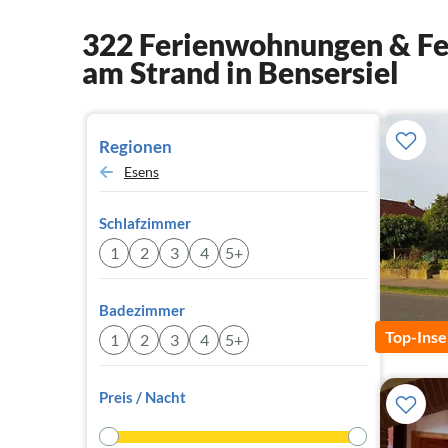
322 Ferienwohnungen & Fer
am Strand in Bensersiel
Regionen
Esens
Schlafzimmer
1
2
3
4
5+
Badezimmer
Top-Inse
1
2
3
4
5+
Preis / Nacht