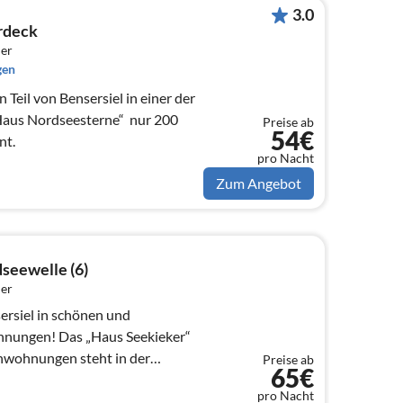
3.0
rdeck
er
gen
Teil von Bensersiel in einer der
us Nordseesterne“  nur 200
Preise ab
54€
nt.
pro Nacht
Zum Angebot
seewelle (6)
er
ersiel in schönen und
hnungen! Das „Haus Seekieker“
enwohnungen steht in der
Preise ab
65€
 Nordsee-He...
pro Nacht