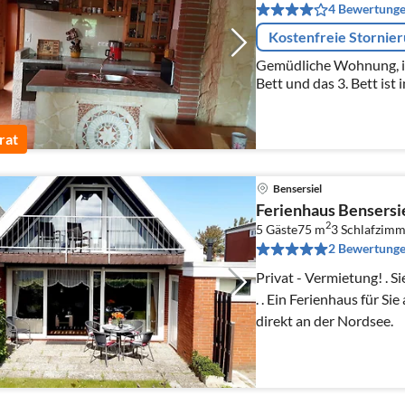
4 Bewertung
Kostenfreie Stornie
Gemüdliche Wohnung, im
Bett und das 3. Bett ist 
im schön, im Wohnzimmer ist eine Schlafcoutsch.
Inklusive Bettwäsche
rat
Bensersiel
Ferienhaus Bensersi
2
5 Gäste
75 m
3
Schlafzimm
2 Bewertung
Privat - Vermietung! . Sie mieten direkt beim Eigentümer.
. . Ein Ferienhaus für Sie
direkt an der Nordsee.