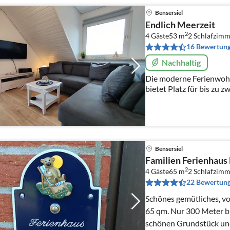
Bensersiel
Endlich Meerzeit
2
4 Gäste
53 m
2
Schlafzimm
16 Bewertun
Nachhaltig
Die moderne Ferienwoh
bietet Platz für bis zu 
Sie wohnen direkt vor d
und Dornumersiel.
Bensersiel
Familien Ferienhaus
2
4 Gäste
65 m
2
Schlafzimm
22 Bewertun
Schönes gemütliches, vo
65 qm. Nur 300 Meter b
schönen Grundstück und einer Te