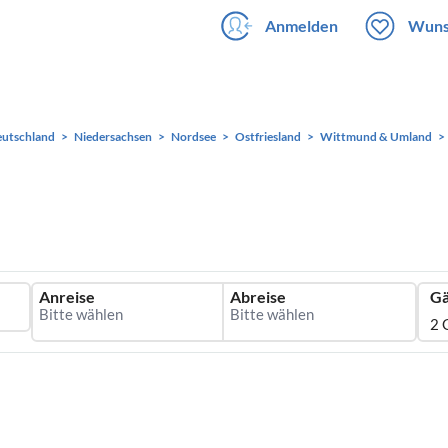
Anmelden
Wuns
utschland
Niedersachsen
Nordsee
Ostfriesland
Wittmund & Umland
Anreise
Abreise
Gä
2 