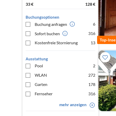
33
€
128
€
Buchungsoptionen
6
Buchung anfragen
316
Sofort buchen
Top-Inse
Kostenfreie Stornierung
13
Ausstattung
Pool
2
WLAN
272
Garten
178
Fernseher
316
mehr anzeigen