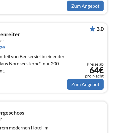
Zum Angebot
3.0
enreiter
er
gen
Teil von Bensersiel in einer der
us Nordseesterne“  nur 200
Preise ab
64€
nt.
pro Nacht
Zum Angebot
ergeschoss
r
erem modernen Hotel im