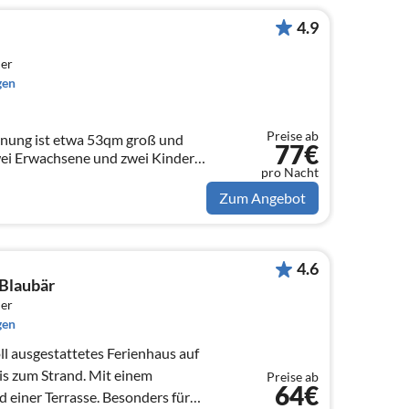
4.9
er
gen
Preise ab
nung ist etwa 53qm groß und
77€
zwei Erwachsene und zwei Kinder.
pro Nacht
en Toren von Esens, Bensersiel
Zum Angebot
4.6
 Blaubär
er
gen
ll ausgestattetes Ferienhaus auf
is zum Strand. Mit einem
Preise ab
64€
rrasse. Besonders für