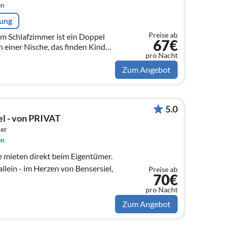
en
rung
Preise ab
 Schlafzimmer ist ein Doppel
67€
in einer Nische, das finden Kinder
pro Nacht
Zum Angebot
5.0
el - von PRIVAT
er
en
 allein - im Herzen von Bensersiel,
Preise ab
70€
pro Nacht
Zum Angebot