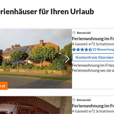
ienhäuser für Ihren Urlaub
Bensersiel
Ferienwohnung im F
2
4 Gäste
65 m
2
Schlafzimm
22 Bewertun
Kostenfreie Stornie
Ferienwohnung im Frie
Ferienwohnung wo sie al
Winter mit offenen Kam
Inklusive Bettwäsche.
rat
Bensersiel
Ferienwohnung im F
2
4 Gäste
60 m
2
Schlafzimm