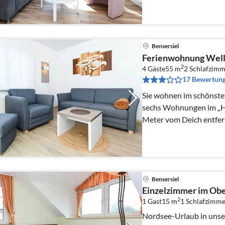
Bensersiel
Ferienwohnung Well
2
4 Gäste
55 m
2
Schlafzimm
17 Bewertun
Sie wohnen im schönsten 
sechs Wohnungen im „Ha
Meter vom Deich entfer
Bensersiel
Einzelzimmer im Ob
2
1 Gast
15 m
1
Schlafzimme
Nordsee-Urlaub in uns