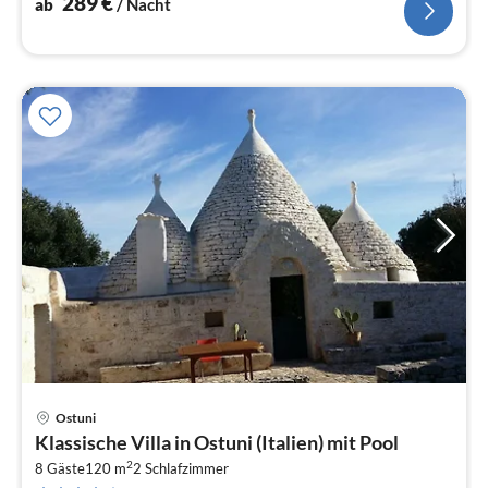
289
€
ab
/ Nacht
Ostuni
Pre
Klassische Villa in Ostuni (Italien) mit Pool
ab
2
9
8 Gäste
120 m
2
Schlafzimmer