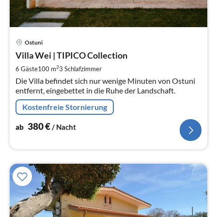
Pre
Ostuni
ab
3
Villa Wei | TIPICO Collection
pr
2
6 Gäste
100 m
3
Schlafzimmer
Na
Die Villa befindet sich nur wenige Minuten von Ostuni
entfernt, eingebettet in die Ruhe der Landschaft.
Kostenfreie Stornierung
380
€
ab
/ Nacht