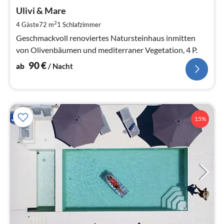
ab
9
Ulivi & Mare
pr
2
4 Gäste
72 m
1
Schlafzimmer
Na
Geschmackvoll renoviertes Natursteinhaus inmitten
von Olivenbäumen und mediterraner Vegetation, 4 P.
90
€
ab
/ Nacht
15%