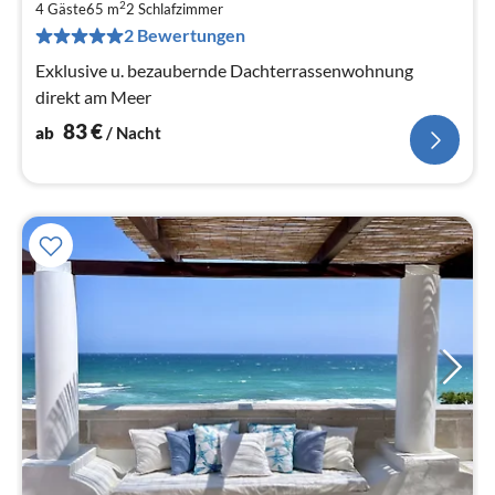
8
2
4 Gäste
65 m
2
Schlafzimmer
pr
2 Bewertungen
Na
Exklusive u. bezaubernde Dachterrassenwohnung
direkt am Meer
83
€
ab
/ Nacht