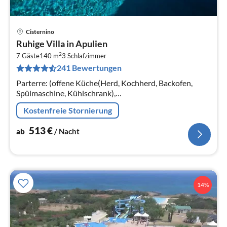
Cisternino
Pre
Ruhige Villa in Apulien
ab
2
5
7 Gäste
140 m
3
Schlafzimmer
241 Bewertungen
pr
Na
Parterre: (offene Küche(Herd, Kochherd, Backofen,
Spülmaschine, Kühlschrank),
Wohn/Esszimmer(TV(Satellit), Esstisch(8 Personen),
Kostenfreie Stornierung
DVD-Spieler, CD-Spieler, Stereoanlage)
513
€
ab
/ Nacht
14%