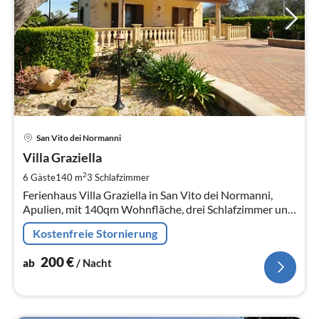
Pre
San Vito dei Normanni
ab
2
Villa Graziella
pr
2
6 Gäste
140 m
3
Schlafzimmer
Na
Ferienhaus Villa Graziella in San Vito dei Normanni,
Apulien, mit 140qm Wohnfläche, drei Schlafzimmer und
Platz für 6 Personen.
Kostenfreie Stornierung
200
€
ab
/ Nacht