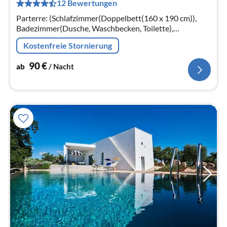
12 Bewertungen
pr
Na
Parterre: (Schlafzimmer(Doppelbett(160 x 190 cm)),
Badezimmer(Dusche, Waschbecken, Toilette),
Doppelschlafcouch(140 x 190 cm))
Kostenfreie Stornierung
90
€
ab
/ Nacht