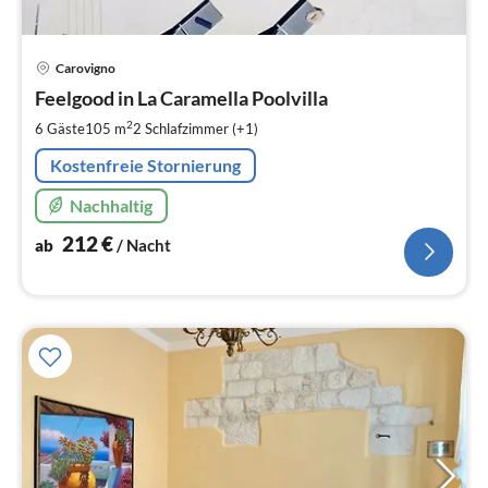
Pre
Carovigno
ab
2
Feelgood in La Caramella Poolvilla
pr
2
6 Gäste
105 m
2
Schlafzimmer (+1)
Na
Kostenfreie Stornierung
Nachhaltig
212
€
ab
/ Nacht