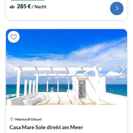
285
€
ab
/ Nacht
Marina di Ostuni
Pre
Casa Mare Sole direkt am Meer
ab