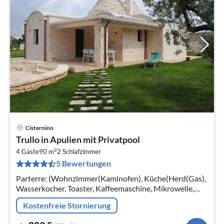
Cisternino
Pre
Trullo in Apulien mit Privatpool
ab
2
2
4 Gäste
90 m
2
Schlafzimmer
5 Bewertungen
pr
Na
Parterre: (Wohnzimmer(Kaminofen), Küche(Herd(Gas),
Wasserkocher, Toaster, Kaffeemaschine, Mikrowelle,
Kühl-/Gefrierkombination)
Kostenfreie Stornierung