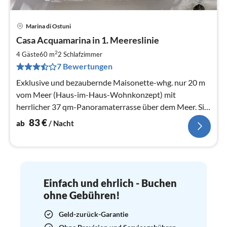
Marina di Ostuni
Pre
Casa Acquamarina in 1. Meereslinie
ab
8
2
4 Gäste
60 m
2
Schlafzimmer
pr
7 Bewertungen
Na
Exklusive und bezaubernde Maisonette-whg. nur 20 m
vom Meer (Haus-im-Haus-Wohnkonzept) mit
herrlicher 37 qm-Panoramaterrasse über dem Meer. Sie
ist Im mediterranen Stil konzipiert.
83
€
ab
/ Nacht
Einfach und ehrlich - Buchen
ohne Gebühren!
Geld-zurück-Garantie