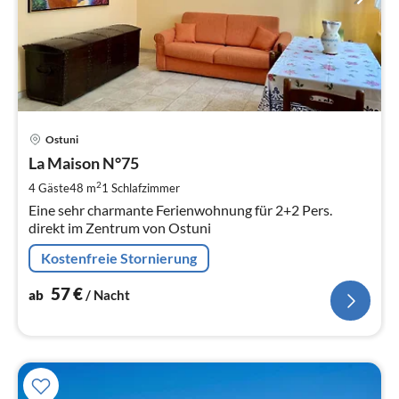
Pre
Ostuni
ab
5
La Maison N°75
pr
2
4 Gäste
48 m
1
Schlafzimmer
Na
Eine sehr charmante Ferienwohnung für 2+2 Pers.
direkt im Zentrum von Ostuni
Kostenfreie Stornierung
57
€
ab
/ Nacht