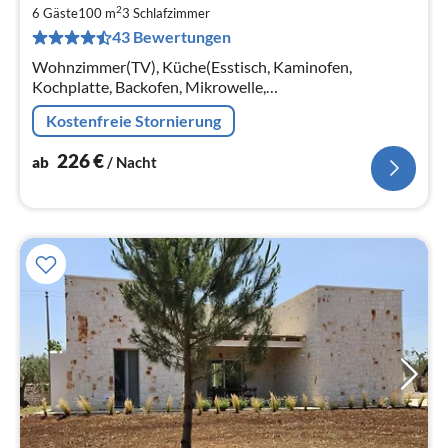
ab
2
2
6 Gäste
100 m
3
Schlafzimmer
43 Bewertungen
pr
Na
Wohnzimmer(TV), Küche(Esstisch, Kaminofen,
Kochplatte, Backofen, Mikrowelle,
Kühl-/Gefrierkombination), Schlafzimmer(Doppelbett),
Kostenfreie Stornierung
Schlafzimmer(Doppelbett), Schlafzimmer(Doppelbett)
226
€
ab
/ Nacht