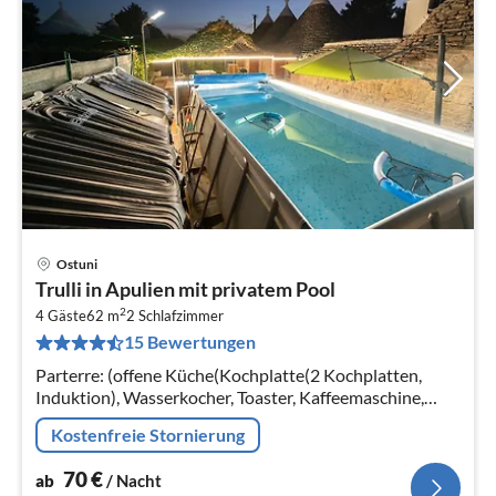
Ostuni
Pre
Trulli in Apulien mit privatem Pool
ab
2
7
4 Gäste
62 m
2
Schlafzimmer
15 Bewertungen
pr
Na
Parterre: (offene Küche(Kochplatte(2 Kochplatten,
Induktion), Wasserkocher, Toaster, Kaffeemaschine,
Espressomaschine, Backofen, Mikrowelle,
Kostenfreie Stornierung
Kühl-/Gefrierkombination, Zitruspresse)
70
€
ab
/ Nacht