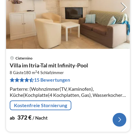
Cisternino
Pre
Villa im Itria-Tal mit Infinity-Pool
ab
2
3
8 Gäste
180 m
4
Schlafzimmer
15 Bewertungen
pr
Na
Parterre: (Wohnzimmer(TV, Kaminofen),
Küche(Kochplatte(4 Kochplatten, Gas), Wasserkocher,
Kaffeemaschine, Backofen, Mikrowelle, Spülmaschine,
Kostenfreie Stornierung
Kühlschrank)
372
€
ab
/ Nacht