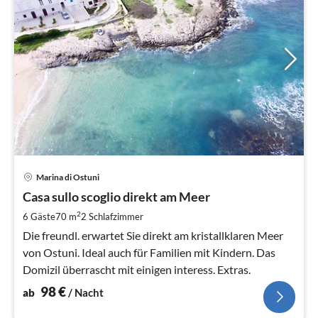
Pre
Marina di Ostuni
ab
9
Casa sullo scoglio direkt am Meer
pr
2
6 Gäste
70 m
2
Schlafzimmer
Na
Die freundl. erwartet Sie direkt am kristallklaren Meer
von Ostuni. Ideal auch für Familien mit Kindern. Das
Domizil überrascht mit einigen interess. Extras.
98
€
ab
/ Nacht