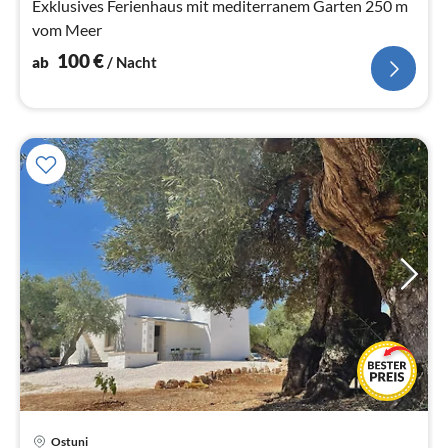
Exklusives Ferienhaus mit mediterranem Garten 250 m
vom Meer
100
€
ab
/ Nacht
Pre
Ostuni