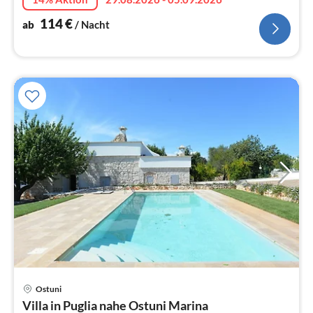
114
€
ab
/ Nacht
Ostuni
Pre
Villa in Puglia nahe Ostuni Marina