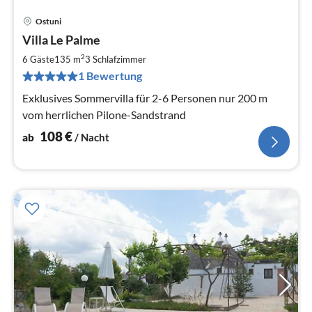
Ostuni
Pre
Villa Le Palme
ab
1
2
6 Gäste
135 m
3
Schlafzimmer
pr
1 Bewertung
Na
Exklusives Sommervilla für 2-6 Personen nur 200 m
vom herrlichen Pilone-Sandstrand
108
€
ab
/ Nacht