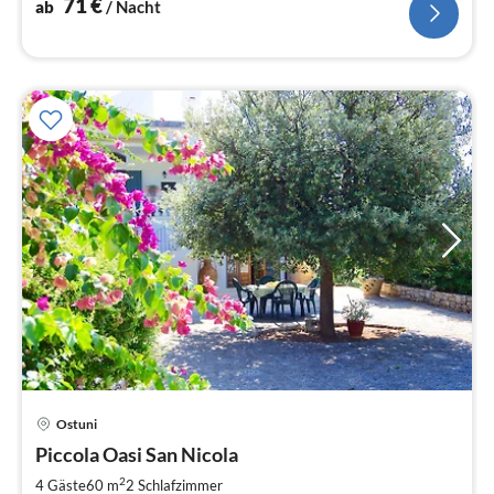
71
€
ab
/ Nacht
Pre
Ostuni
ab
8
Piccola Oasi San Nicola
pr
2
4 Gäste
60 m
2
Schlafzimmer