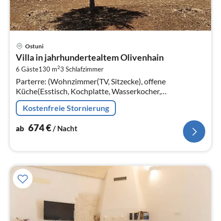
Pre
Ostuni
ab
Villa in jahrhundertealtem Olivenhain
6
2
6 Gäste
130 m
3
Schlafzimmer
pr
Parterre: (Wohnzimmer(TV, Sitzecke), offene
Na
Küche(Esstisch, Kochplatte, Wasserkocher,
Kaffeemaschine, Backofen, Kombi-Mikrowelle,
Kostenfreie Stornierung
Spülmaschine, , ), Schlafzimmer(Doppelbett)
674
€
ab
/ Nacht