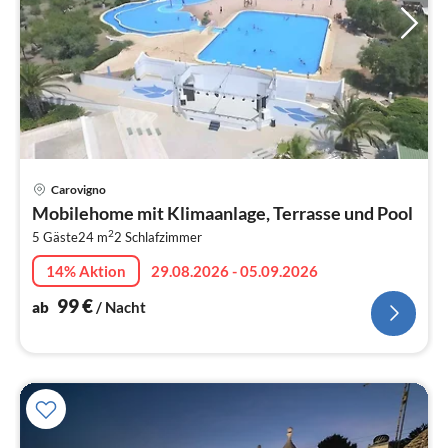
Pre
Carovigno
ab
Mobilehome mit Klimaanlage, Terrasse und Pool
1
2
5 Gäste
24 m
2
Schlafzimmer
pr
Na
14% Aktion
29.08.2026 - 05.09.2026
99
€
ab
/ Nacht