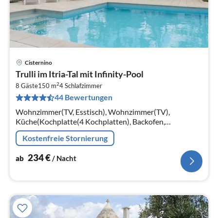
Cisternino
Pre
Trulli im Itria-Tal mit Infinity-Pool
ab
2
2
8 Gäste
150 m
4
Schlafzimmer
44 Bewertungen
pr
Na
Wohnzimmer(TV, Esstisch), Wohnzimmer(TV),
Küche(Kochplatte(4 Kochplatten), Backofen,
Kühl-/Gefrierkombination), Küche(Kochplatte(4
Kostenfreie Stornierung
Kochplatten), Backofen, Kühl-/Gefrierkombination)
234
€
ab
/ Nacht