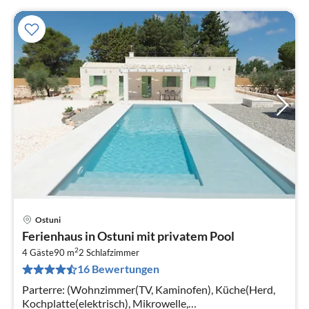
Ostuni
Pre
Ferienhaus in Ostuni mit privatem Pool
ab
2
2
4 Gäste
90 m
2
Schlafzimmer
16 Bewertungen
pr
Na
Parterre: (Wohnzimmer(TV, Kaminofen), Küche(Herd,
Kochplatte(elektrisch), Mikrowelle,