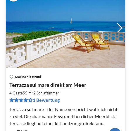
Marina di Ostuni
Pre
Terrazza sul mare direkt am Meer
ab
7
2
4 Gäste
55 m
2
Schlafzimmer
pr
1 Bewertung
Na
Terrazza sul mare - der Name verspricht wahrlich nicht
zu viel. Die charmante Fewo. mit herrlicher Meerblick-
Terrasse liegt auf einer kl. Landzunge direkt am
kristallklaren Meer.