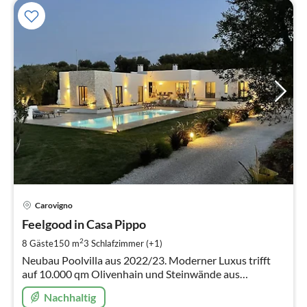
Pre
Carovigno
ab
2
Feelgood in Casa Pippo
pr
2
8 Gäste
150 m
3
Schlafzimmer (+1)
Na
Neubau Poolvilla aus 2022/23. Moderner Luxus trifft
auf 10.000 qm Olivenhain und Steinwände aus
heimischen Pietra Stein. Hunde erlaubt
Nachhaltig