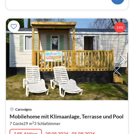
14%
Pre
Carovigno
ab
Mobilehome mit Klimaanlage, Terrasse und Pool
1
2
7 Gäste
29 m
3
Schlafzimmer
pr
Na
14% Aktion
29.08.2026 - 05.09.2026