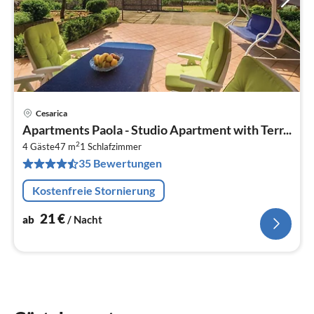
Cesarica
Pre
Apartments Paola - Studio Apartment with Terr...
ab
2
2
4 Gäste
47 m
1
Schlafzimmer
35 Bewertungen
pr
Na
Kostenfreie Stornierung
21
€
ab
/ Nacht