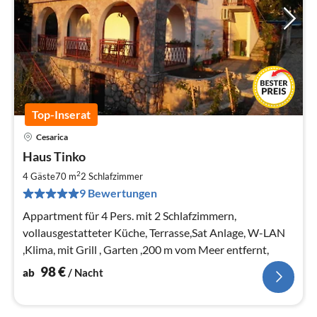
Top-Inserat
Cesarica
Pre
Haus Tinko
ab
9
2
4 Gäste
70 m
2
Schlafzimmer
pr
9 Bewertungen
Na
Appartment für 4 Pers. mit 2 Schlafzimmern,
vollausgestatteter Küche, Terrasse,Sat Anlage, W-LAN
,Klima, mit Grill , Garten ,200 m vom Meer entfernt,
98
€
ab
/ Nacht