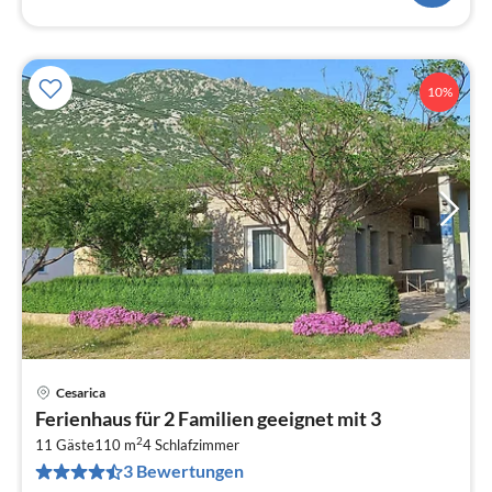
10%
Cesarica
Pre
Ferienhaus für 2 Familien geeignet mit 3
ab
2
7
11 Gäste
110 m
4
Schlafzimmer
3 Bewertungen
pr