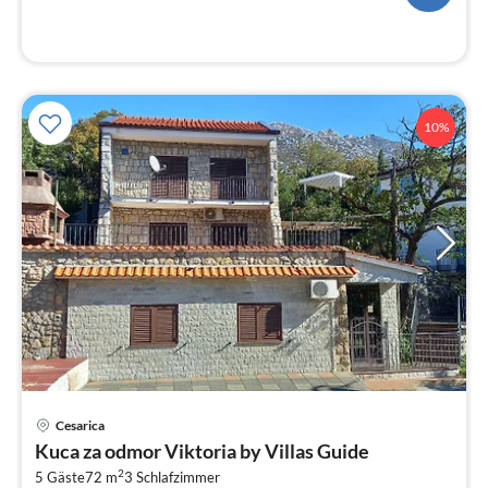
10%
Pre
Cesarica
ab
Kuca za odmor Viktoria by Villas Guide
1
2
5 Gäste
72 m
3
Schlafzimmer
pr