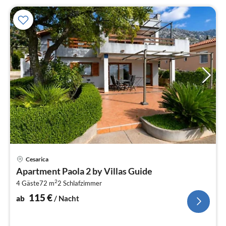
Pre
Cesarica
ab
Apartment Paola 2 by Villas Guide
1
2
4 Gäste
72 m
2
Schlafzimmer
pr
Na
115
€
ab
/ Nacht