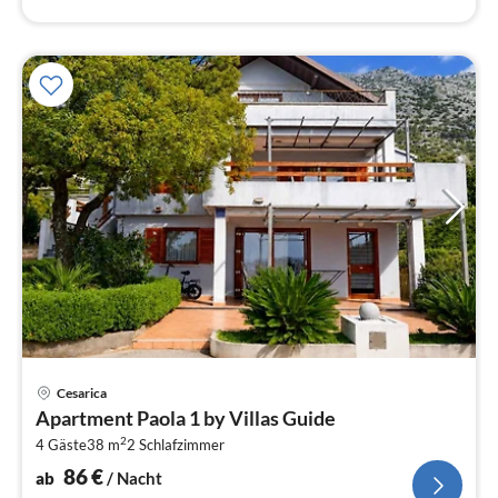
Pre
Cesarica
ab
Apartment Paola 1 by Villas Guide
8
2
4 Gäste
38 m
2
Schlafzimmer
pr
Na
86
€
ab
/ Nacht