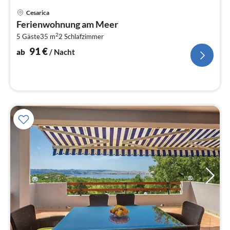
Pre
Cesarica
ab
Ferienwohnung am Meer
9
2
5 Gäste
35 m
2
Schlafzimmer
pr
Na
91
€
ab
/ Nacht