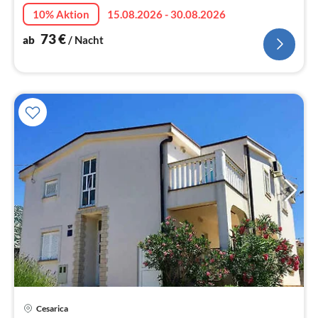
Na
10% Aktion
15.08.2026 - 30.08.2026
73
€
ab
/ Nacht
Pre
Cesarica
ab