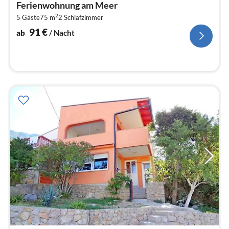
Ferienwohnung am Meer
9
2
5 Gäste
75 m
2
Schlafzimmer
pr
Na
91
€
ab
/ Nacht