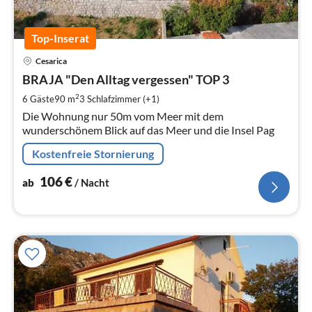
Top-Inserat
Pre
Cesarica
ab
1
BRAJA "Den Alltag vergessen" TOP 3
pr
2
6 Gäste
90 m
3
Schlafzimmer (+1)
Na
Die Wohnung nur 50m vom Meer mit dem
wunderschönem Blick auf das Meer und die Insel Pag
Kostenfreie Stornierung
106
€
ab
/ Nacht