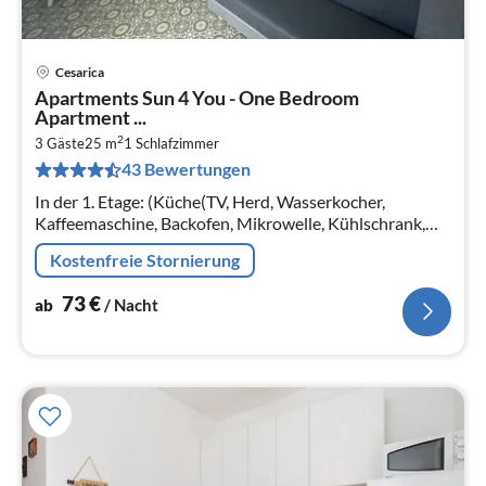
Cesarica
Pre
Apartments Sun 4 You - One Bedroom
ab
Apartment ...
7
2
3 Gäste
25 m
1
Schlafzimmer
pr
43 Bewertungen
Na
In der 1. Etage: (Küche(TV, Herd, Wasserkocher,
Kaffeemaschine, Backofen, Mikrowelle, Kühlschrank,
Tiefkühlschrank), Wohn-/Schlafzimmer(Schlafcouch 1
Kostenfreie Stornierung
Pers.
73
€
ab
/ Nacht