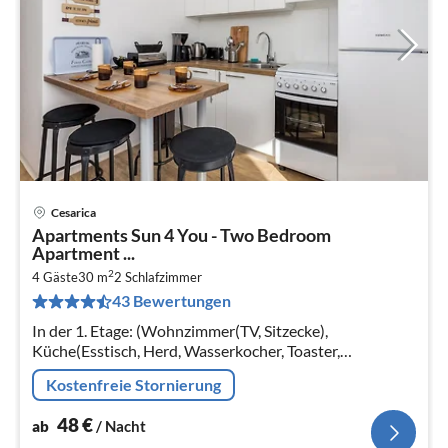
Cesarica
Pre
Apartments Sun 4 You - Two Bedroom
ab
Apartment ...
4
2
4 Gäste
30 m
2
Schlafzimmer
pr
43 Bewertungen
Na
In der 1. Etage: (Wohnzimmer(TV, Sitzecke),
Küche(Esstisch, Herd, Wasserkocher, Toaster,
Kaffeemaschine, Backofen, Mikrowelle, Kühlschrank,
Kostenfreie Stornierung
Tiefkühlschrank)
48
€
ab
/ Nacht