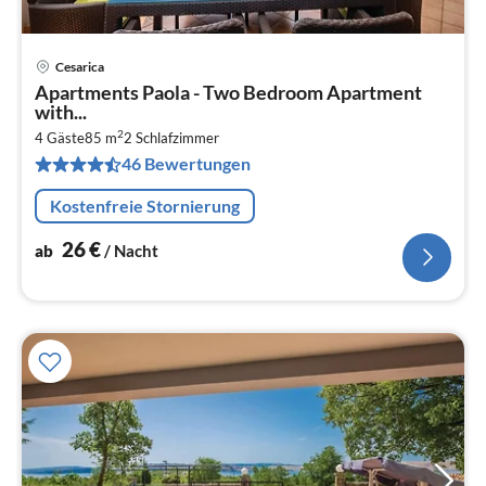
Cesarica
Pre
Apartments Paola - Two Bedroom Apartment
ab
with...
2
2
4 Gäste
85 m
2
Schlafzimmer
pr
46 Bewertungen
Na
Kostenfreie Stornierung
26
€
ab
/ Nacht