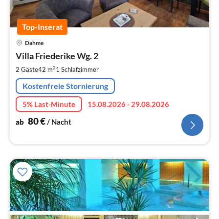
Top-Inserat
Pre
Dahme
ab
8
Villa Friederike Wg. 2
pr
2
2 Gäste
42 m
1
Schlafzimmer
Na
Kostenfreie Stornierung
5% Last-Minute
15.08.2026 - 29.08.2026
80
€
ab
/ Nacht