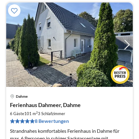
Dahme
Pre
Ferienhaus Dahmeer, Dahme
ab
1
2
6 Gäste
101 m
3
Schlafzimmer
pr
8 Bewertungen
Na
Strandnahes komfortables Ferienhaus in Dahme für
max. 6 Personen in ruhiger Sackgassenlage mit