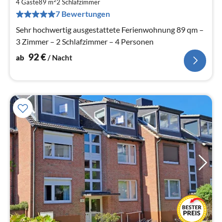
9
4 Gäste
89 m
2
Schlafzimmer
pr
7 Bewertungen
Na
Sehr hochwertig ausgestattete Ferienwohnung 89 qm –
3 Zimmer – 2 Schlafzimmer – 4 Personen
92
€
ab
/ Nacht