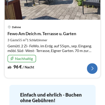
Pre
Dahme
ab
9
Fewo Am Deich m. Terrasse u. Garten
pr
2
3 Gäste
55 m
1
Schlafzimmer
Na
Gemütl. 2 Zi- FeWo. im Erdg. auf 55qm., sep. Eingang.
möbl. Süd- West- Terrasse, Eigner Garten. 70 m zur
Promenade. Direkt am Deich. Safe, WLAN, Parkplatz.
Nachhaltig
Fahrradgarage, Waschm.
96
€
ab
/ Nacht
Einfach und ehrlich - Buchen
ohne Gebühren!