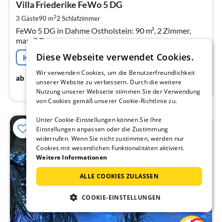
9
Villa Friederike FeWo 5 DG
pr
2
3 Gäste
90 m
2
Schlafzimmer
Na
FeWo 5 DG in Dahme Ostholstein: 90 m², 2 Zimmer,
max. 2 Personen.
Diese Webseite verwendet Cookies.
Kostenfreie Stornierung
Wir verwenden Cookies, um die Benutzerfreundlichkeit
92
€
ab
/ Nacht
unserer Website zu verbessern. Durch die weitere
Nutzung unserer Webseite stimmen Sie der Verwendung
von Cookies gemäß unserer Cookie-Richtlinie zu.
Unter Cookie-Einstellungen können Sie Ihre
Einstellungen anpassen oder die Zustimmung
widerrufen. Wenn Sie nicht zustimmen, werden nur
Cookies mit wesentlichen Funktionalitäten aktiviert.
Weitere Informationen
ALLE COOKIES ZULASSEN
COOKIE-EINSTELLUNGEN