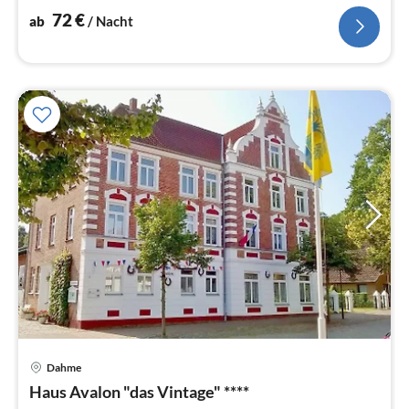
72
€
ab
/ Nacht
Pre
Dahme
ab
9
Haus Avalon "das Vintage" ****