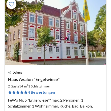
Dahme
Pre
Haus Avalon "Engelwiese"
ab
6
2
2 Gäste
34 m
1
Schlafzimmer
pr
4 Bewertungen
Na
FeWo Nr. 5 "Engelwiese"" max. 2 Personen, 1
Schlafzimmer, 1 Wohnzimmer, Küche, Bad, Balkon,