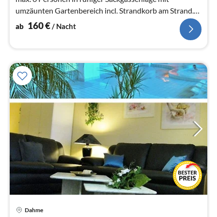
umzäunten Gartenbereich incl. Strandkorb am Strand.
Es ist ein NICHTRAUCHERHAUS.
160
€
ab
/ Nacht
Dahme
Pre