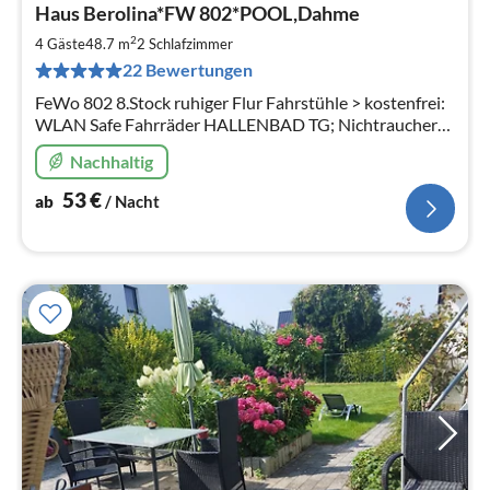
Haus Berolina*FW 802*POOL,Dahme
ab
5
2
4 Gäste
48.7 m
2
Schlafzimmer
pr
22 Bewertungen
Na
FeWo 802 8.Stock ruhiger Flur Fahrstühle > kostenfrei:
WLAN Safe Fahrräder HALLENBAD TG; Nichtraucher
VIELE STAMMGÄSTE strandnah keine Tiere
Nachhaltig
53
€
ab
/ Nacht