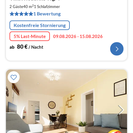
ab
8
2
2 Gäste
40 m
1
Schlafzimmer
pr
1 Bewertung
Na
Kostenfreie Stornierung
5% Last-Minute
09.08.2026 - 15.08.2026
80
€
ab
/ Nacht