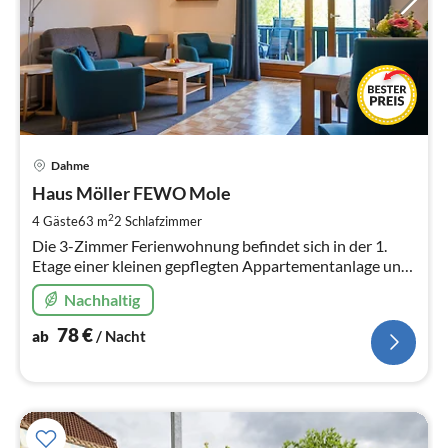
Pre
Dahme
ab
7
Haus Möller FEWO Mole
pr
2
4 Gäste
63 m
2
Schlafzimmer
Na
Die 3-Zimmer Ferienwohnung befindet sich in der 1.
Etage einer kleinen gepflegten Appartementanlage und
liegt in einer Anliegerstraße nur ca. 200 m entfernt
Nachhaltig
gelegen vom Strand.
78
€
ab
/ Nacht