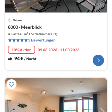
Dahme
Pre
8000 - Meerblick
ab
9
2
4 Gäste
48 m
1
Schlafzimmer (+1)
pr
3 Bewertungen
Na
10% Aktion
09.08.2026 - 11.08.2026
94
€
ab
/ Nacht