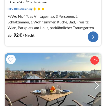
pr
2
3 Gäste
64 m
2
Schlafzimmer
Na
DTV-Klassifizierung
FeWo Nr. 4 "das Vintage max. 3 Personen, 2
Schlafzimmer, 1 Wohnzimmer, Küche, Bad, Freisitz,
Wlan, Parkplatz am Haus, parkähnlicher Traumgarten
mit Storchennest, Kinder ab 6 Jahre.
92
€
ab
/ Nacht
10%