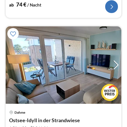
74
€
ab
/ Nacht
Dahme
Pre
Ostsee-Idyll in der Strandwiese
ab
2