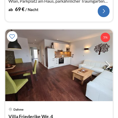
Wlan, Parkplatz am Haus, parkähnlicher Traumgarten
mit Storchennest,
69
€
ab
/ Nacht
5%
Dahme
Pre
Villa Friederike Wg. 4