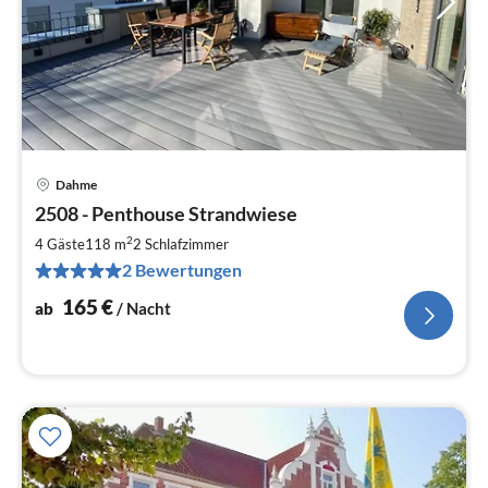
Dahme
Pre
2508 - Penthouse Strandwiese
ab
1
2
4 Gäste
118 m
2
Schlafzimmer
pr
2 Bewertungen
Na
165
€
ab
/ Nacht