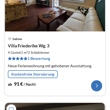
Dahme
Pre
Villa Friederike Wg. 3
ab
9
2
4 Gäste
61 m
2
Schlafzimmer
pr
1 Bewertung
Na
Neue Ferienwohnung mit gehobener Ausstattung
Kostenfreie Stornierung
91
€
ab
/ Nacht