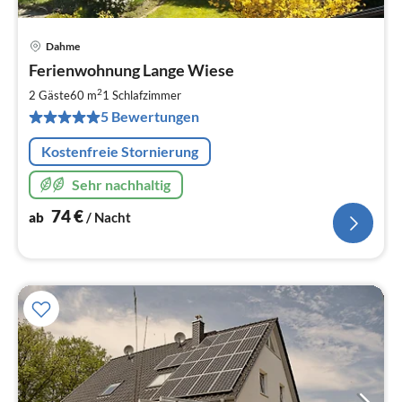
Dahme
Pre
Ferienwohnung Lange Wiese
ab
7
2
2 Gäste
60 m
1
Schlafzimmer
pr
5 Bewertungen
Na
Kostenfreie Stornierung
Sehr nachhaltig
74
€
ab
/ Nacht