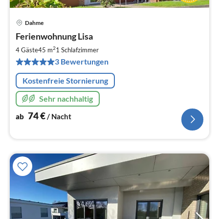
Dahme
Pre
Ferienwohnung Lisa
ab
7
2
4 Gäste
45 m
1
Schlafzimmer
pr
3 Bewertungen
Na
Kostenfreie Stornierung
Sehr nachhaltig
74
€
ab
/ Nacht