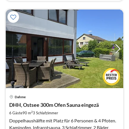
Pre
Dahme
ab
1
DHH, Ostsee 300m Ofen Sauna eingezä
pr
2
6 Gäste
90 m
3
Schlafzimmer
Na
Doppelhaushälfte mit Platz für 6 Personen & 4 Pfoten.
Kaminofen, Infrarotsauna, 3 Schlafzimmer, 2 Bäder,