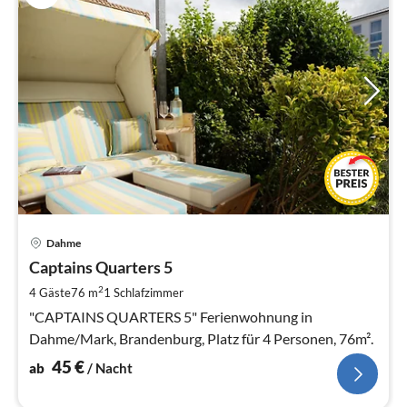
Pre
Dahme
ab
4
Captains Quarters 5
pr
2
4 Gäste
76 m
1
Schlafzimmer
Na
"CAPTAINS QUARTERS 5" Ferienwohnung in
Dahme/Mark, Brandenburg, Platz für 4 Personen, 76m².
45
€
ab
/ Nacht