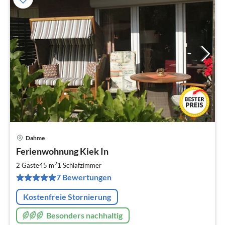
Dahme
Pre
Ferienwohnung Kiek In
ab
7
2
2 Gäste
45 m
1
Schlafzimmer
pr
7 Bewertungen
Na
Kostenfreie Stornierung
Besonders nachhaltig