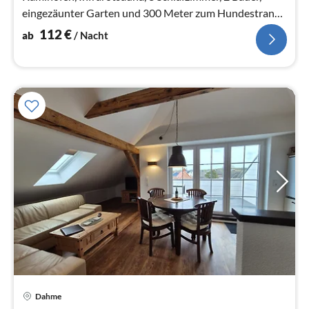
eingezäunter Garten und 300 Meter zum Hundestrand
& zur Promenade in Dahme
112
€
ab
/ Nacht
Pre
Dahme
ab