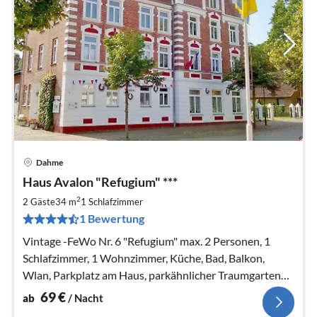
Dahme
Pre
Haus Avalon "Refugium" ***
ab
6
2
2 Gäste
34 m
1
Schlafzimmer
pr
1 Bewertung
Na
Vintage -FeWo Nr. 6 "Refugium" max. 2 Personen, 1
Schlafzimmer, 1 Wohnzimmer, Küche, Bad, Balkon,
Wlan, Parkplatz am Haus, parkähnlicher Traumgarten
mit Storchennest,
69
€
ab
/ Nacht