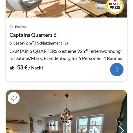
Pre
Dahme
ab
5
Captains Quarters 6
pr
2
6 Gäste
92 m
3
Schlafzimmer (+1)
Na
CAPTAINS QUARTERS 6 ist eine 92m² Ferienwohnung
in Dahme/Mark, Brandenburg für 6 Personen, 4 Räume.
53
€
ab
/ Nacht