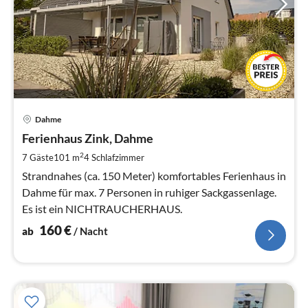
Pre
Dahme
ab
1
Ferienhaus Zink, Dahme
pr
2
7 Gäste
101 m
4
Schlafzimmer
Na
Strandnahes (ca. 150 Meter) komfortables Ferienhaus in
Dahme für max. 7 Personen in ruhiger Sackgassenlage.
Es ist ein NICHTRAUCHERHAUS.
160
€
ab
/ Nacht