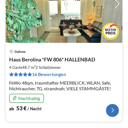
Dahme
Pre
Haus Berolina *FW 806* HALLENBAD
ab
5
2
4 Gäste
48.7 m
2
Schlafzimmer
pr
16 Bewertungen
Na
FeWo 48qm, traumhafter MEERBLICK, WLAN, Safe,
Nichtraucher, TG, strandnah; VIELE STAMMGÄSTE!
Nachhaltig
53
€
ab
/ Nacht