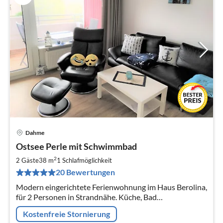
Dahme
Pre
Ostsee Perle mit Schwimmbad
ab
7
2
2 Gäste
38 m
1
Schlafmöglichkeit
pr
20 Bewertungen
Na
Modern eingerichtete Ferienwohnung im Haus Berolina,
für 2 Personen in Strandnähe. Küche, Bad
Wohn-/Schlafzimnmer, Balkon, 2 Parkplätze am Haus,
Kostenfreie Stornierung
Schwimmbad im Haus.