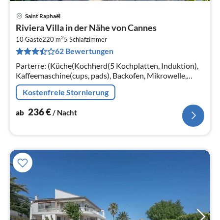
Saint Raphaël
Pre
Riviera Villa in der Nähe von Cannes
ab
2
2
10 Gäste
220 m
5
Schlafzimmer
62 Bewertungen
pr
Na
Parterre: (Küche(Kochherd(5 Kochplatten, Induktion),
Kaffeemaschine(cups, pads), Backofen, Mikrowelle,
Spülmaschine, Kühl-/Gefrierkombination)
Kostenfreie Stornierung
236
€
ab
/ Nacht