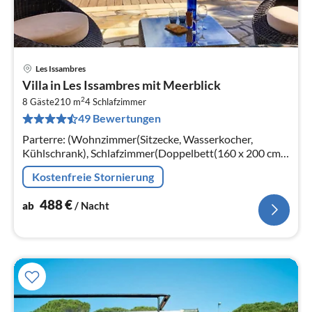
Les Issambres
Pre
Villa in Les Issambres mit Meerblick
ab
2
4
8 Gäste
210 m
4
Schlafzimmer
49 Bewertungen
pr
Na
Parterre: (Wohnzimmer(Sitzecke, Wasserkocher,
Kühlschrank), Schlafzimmer(Doppelbett(160 x 200 cm),
Klimaanlage), Schlafzimmer(2x Einzelbett, Klimaanlage)
Kostenfreie Stornierung
488
€
ab
/ Nacht