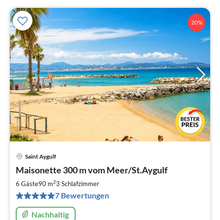
20%
Saint Aygulf
Pre
Maisonette 300 m vom Meer/St.Aygulf
ab
1
2
6 Gäste
90 m
3
Schlafzimmer
pr
7 Bewertungen
Na
Nachhaltig