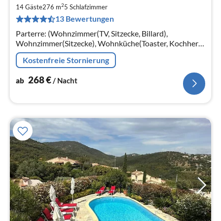
ab
2
2
14 Gäste
276 m
5
Schlafzimmer
13 Bewertungen
pr
Na
Parterre: (Wohnzimmer(TV, Sitzecke, Billard),
Wohnzimmer(Sitzecke), Wohnküche(Toaster, Kochherd,
Kaffeemaschine, Kombi-Mikrowelle, Spülmaschine,
Kostenfreie Stornierung
Kühlschrank, Tiefkühlschrank, Klima...
268
€
ab
/ Nacht