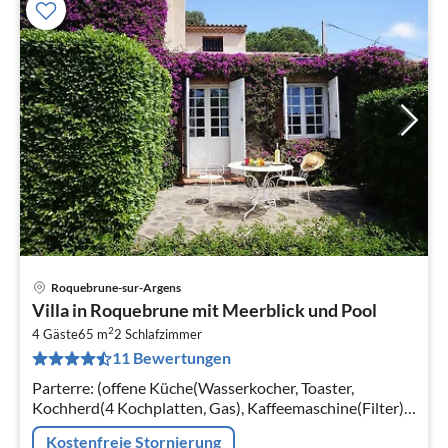
Roquebrune-sur-Argens
Pre
Villa in Roquebrune mit Meerblick und Pool
ab
2
1
4 Gäste
65 m
2
Schlafzimmer
11 Bewertungen
pr
Na
Parterre: (offene Küche(Wasserkocher, Toaster,
Kochherd(4 Kochplatten, Gas), Kaffeemaschine(Filter),
Backofen(mini), Mikrowelle, Kühlschrank,
Kostenfreie Stornierung
Tiefkühlschrank)