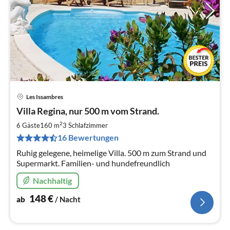
Les Issambres
Pre
Villa Regina, nur 500 m vom Strand.
ab
1
2
6 Gäste
160 m
3
Schlafzimmer
pr
16 Bewertungen
Na
Ruhig gelegene, heimelige Villa. 500 m zum Strand und
Supermarkt. Familien- und hundefreundlich
Nachhaltig
148
€
ab
/ Nacht