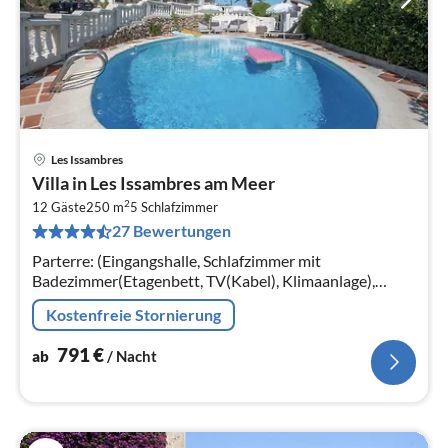
Les Issambres
Pre
Villa in Les Issambres am Meer
ab
2
7
12 Gäste
250 m
5
Schlafzimmer
27 Bewertungen
pr
Na
Parterre: (Eingangshalle, Schlafzimmer mit
Badezimmer(Etagenbett, TV(Kabel), Klimaanlage),
Schlafzimmer mit Badezimmer(Doppelbett(180 x 200
Kostenfreie Stornierung
cm), TV(Kabel), Klimaanlage)
791
€
ab
/ Nacht