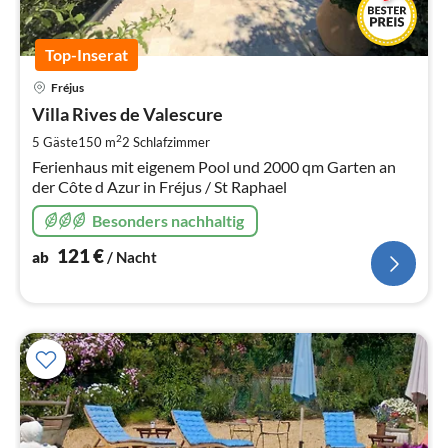
Top-Inserat
Pre
Fréjus
ab
1
Villa Rives de Valescure
pr
2
5 Gäste
150 m
2
Schlafzimmer
Na
Ferienhaus mit eigenem Pool und 2000 qm Garten an
der Côte d Azur in Fréjus / St Raphael
Besonders nachhaltig
121
€
ab
/ Nacht