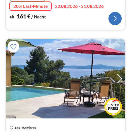
20% Last-Minute
22.08.2026 - 31.08.2026
161
€
ab
/ Nacht
Pre
Les Issambres
ab