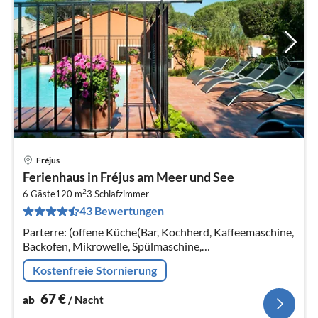
Fréjus
Pre
Ferienhaus in Fréjus am Meer und See
ab
2
6
6 Gäste
120 m
3
Schlafzimmer
43 Bewertungen
pr
Na
Parterre: (offene Küche(Bar, Kochherd, Kaffeemaschine,
Backofen, Mikrowelle, Spülmaschine,
Kühl-/Gefrierkombination),
Kostenfreie Stornierung
Wohn/Esszimmer(TV(Satellit), Kaminofen, DVD-
Spieler)
67
€
ab
/ Nacht