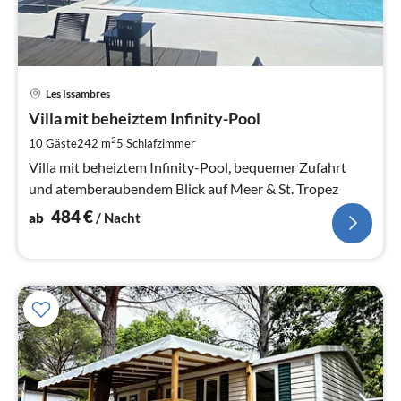
Pre
Les Issambres
ab
4
Villa mit beheiztem Infinity-Pool
pr
2
10 Gäste
242 m
5
Schlafzimmer
Na
Villa mit beheiztem Infinity-Pool, bequemer Zufahrt
und atemberaubendem Blick auf Meer & St. Tropez
484
€
ab
/ Nacht