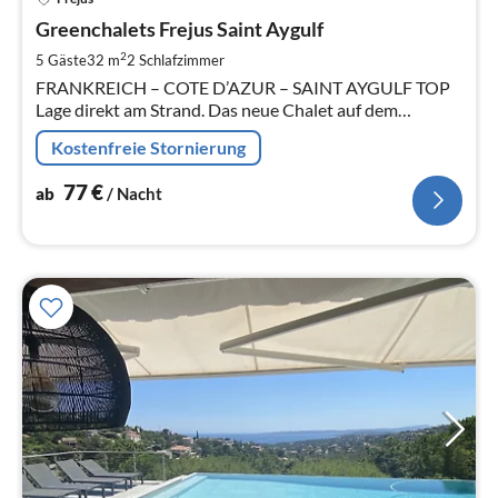
ab
7
Greenchalets Frejus Saint Aygulf
pr
2
5 Gäste
32 m
2
Schlafzimmer
Na
FRANKREICH – COTE D’AZUR – SAINT AYGULF TOP
Lage direkt am Strand. Das neue Chalet auf dem
Familiencampingplatz Saint Aygulf Plage, ein
Kostenfreie Stornierung
Familiencampingplatz in in Südfrankreich.
77
€
ab
/ Nacht