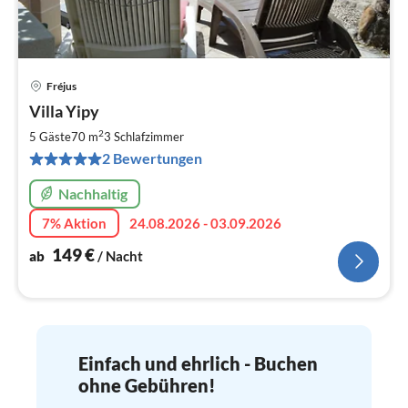
Fréjus
Pre
Villa Yipy
ab
1
2
5 Gäste
70 m
3
Schlafzimmer
pr
2 Bewertungen
Na
Nachhaltig
7% Aktion
24.08.2026 - 03.09.2026
149
€
ab
/ Nacht
Einfach und ehrlich - Buchen
ohne Gebühren!