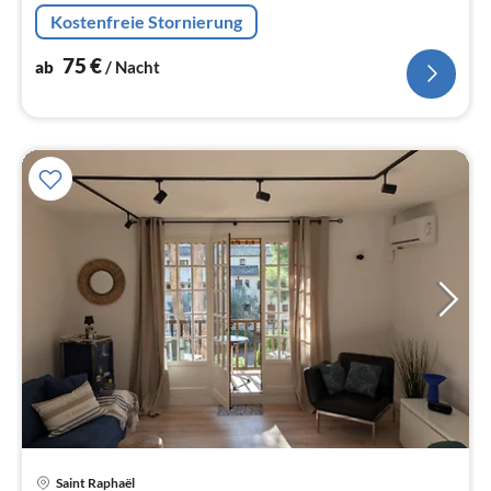
Kostenfreie Stornierung
75
€
ab
/ Nacht
Pre
Saint Raphaël