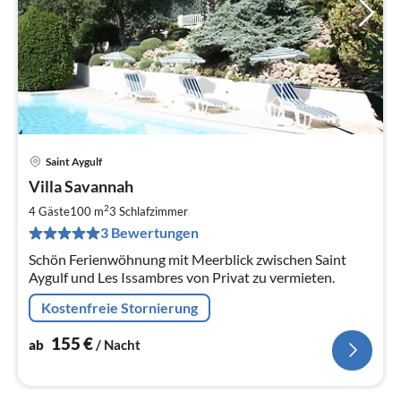
Saint Aygulf
Pre
Villa Savannah
ab
1
2
4 Gäste
100 m
3
Schlafzimmer
pr
3 Bewertungen
Na
Schön Ferienwöhnung mit Meerblick zwischen Saint
Aygulf und Les Issambres von Privat zu vermieten.
Kostenfreie Stornierung
155
€
ab
/ Nacht