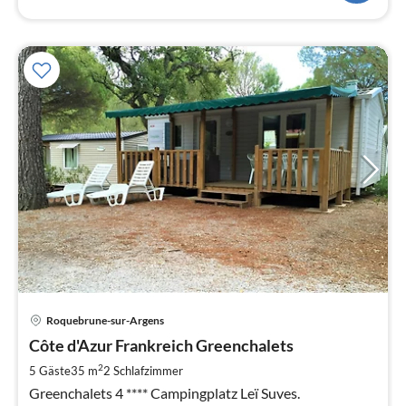
Pre
Roquebrune-sur-Argens
ab
7
Côte d'Azur Frankreich Greenchalets
pr
2
5 Gäste
35 m
2
Schlafzimmer
Na
Greenchalets 4 **** Campingplatz Leï Suves.