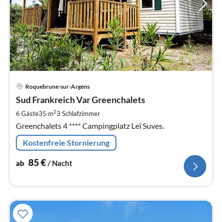
Pre
Roquebrune-sur-Argens
ab
8
Sud Frankreich Var Greenchalets
pr
2
6 Gäste
35 m
3
Schlafzimmer
Na
Greenchalets 4 **** Campingplatz Leï Suves.
Kostenfreie Stornierung
85
€
ab
/ Nacht