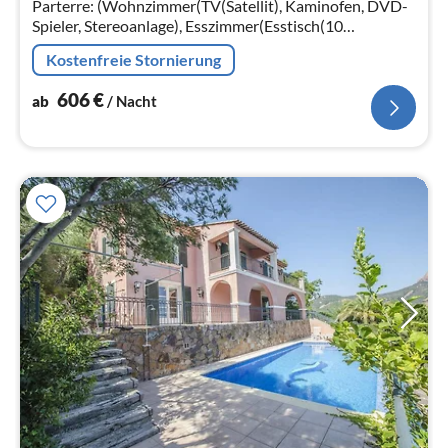
Parterre: (Wohnzimmer(TV(Satellit), Kaminofen, DVD-
Spieler, Stereoanlage), Esszimmer(Esstisch(10
Personen)), Küche(Kochherd(4 Kochplatten, Gas)
Kostenfreie Stornierung
606
€
ab
/ Nacht