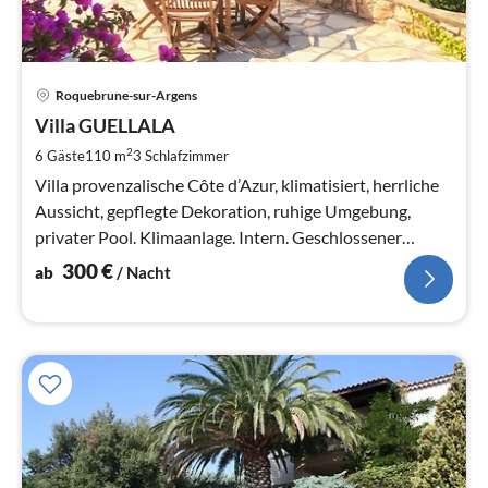
Pre
Roquebrune-sur-Argens
ab
3
Villa GUELLALA
pr
2
6 Gäste
110 m
3
Schlafzimmer
Na
Villa provenzalische Côte d’Azur, klimatisiert, herrliche
Aussicht, gepflegte Dekoration, ruhige Umgebung,
privater Pool. Klimaanlage. Intern. Geschlossener
Garten.
300
€
ab
/ Nacht