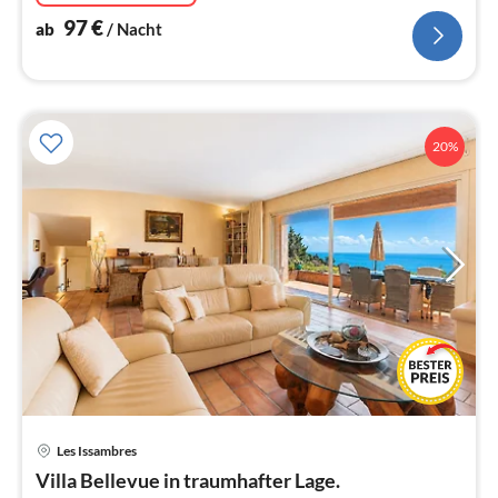
97
€
ab
/ Nacht
20%
Les Issambres
Pre
Villa Bellevue in traumhafter Lage.
ab