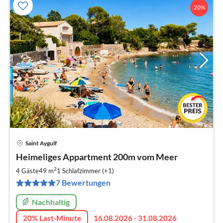
20%
Saint Aygulf
Pre
Heimeliges Appartment 200m vom Meer
ab
9
2
4 Gäste
49 m
1
Schlafzimmer (+1)
pr
7 Bewertungen
Na
Nachhaltig
20% Last-Minute
16.08.2026 - 31.08.2026