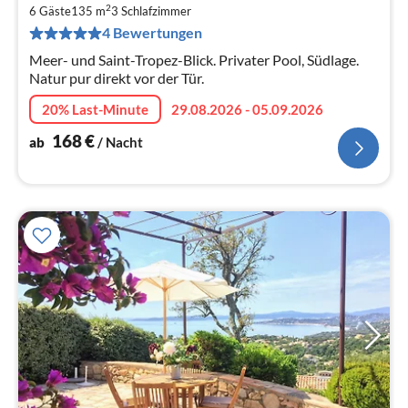
1
2
6 Gäste
135 m
3
Schlafzimmer
pr
4 Bewertungen
Na
Meer- und Saint-Tropez-Blick. Privater Pool, Südlage.
Natur pur direkt vor der Tür.
20% Last-Minute
29.08.2026 - 05.09.2026
168
€
ab
/ Nacht