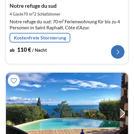
ab
1
Notre refuge du sud
pr
2
4 Gäste
70 m
2
Schlafzimmer
Na
Notre refuge du sud: 70 m² Ferienwohnung für bis zu 4
Personen in Saint Raphaël, Côte d’Azur.
Kostenfreie Stornierung
110
€
ab
/ Nacht