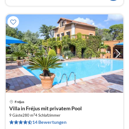
Fréjus
Pre
Villa in Fréjus mit privatem Pool
ab
2
6
9 Gäste
280 m
4
Schlafzimmer
14 Bewertungen
pr
Na