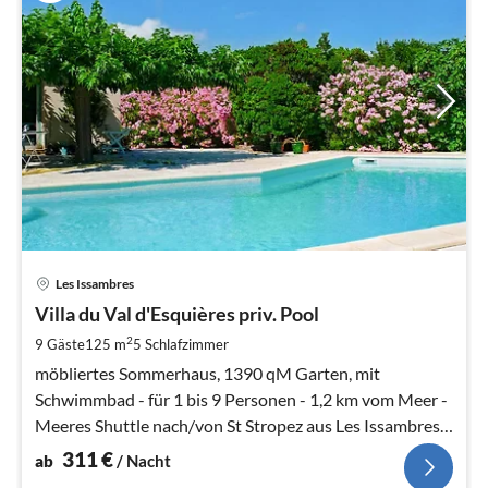
Pre
Les Issambres
ab
3
Villa du Val d'Esquières priv. Pool
pr
2
9 Gäste
125 m
5
Schlafzimmer
Na
möbliertes Sommerhaus, 1390 qM Garten, mit
Schwimmbad - für 1 bis 9 Personen - 1,2 km vom Meer -
Meeres Shuttle nach/von St Stropez aus Les Issambres
oder Sainte Maxime Hafen
311
€
ab
/ Nacht