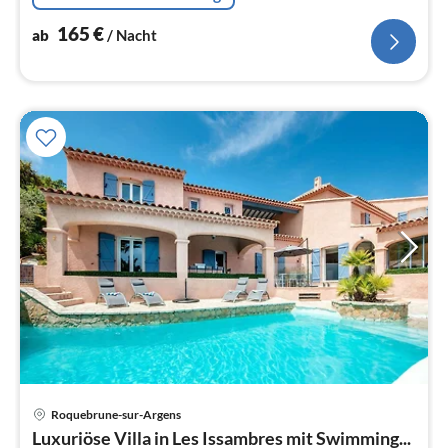
165
€
ab
/ Nacht
Roquebrune-sur-Argens
Pre
Luxuriöse Villa in Les Issambres mit Swimming...