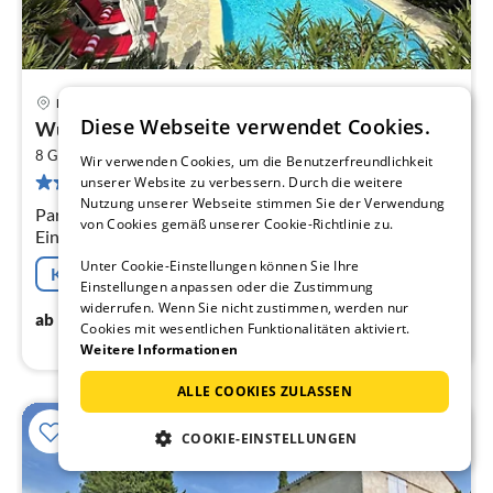
Les Issambres
Pre
Diese Webseite verwendet Cookies.
Wunderschöne Villa mit Pool in Les Issambres
ab
2
1
8 Gäste
175 m
3
Schlafzimmer
Wir verwenden Cookies, um die Benutzerfreundlichkeit
35 Bewertungen
unserer Website zu verbessern. Durch die weitere
pr
Nutzung unserer Webseite stimmen Sie der Verwendung
Na
Parterre: (Schlafzimmer(von außen erreichbar)(2x
von Cookies gemäß unserer Cookie-Richtlinie zu.
Einzelbett, Doppelschlafcouch), Badezimmer(Dusche,
Waschbecken, Toilette)) In der 1.
Unter Cookie-Einstellungen können Sie Ihre
Kostenfreie Stornierung
Einstellungen anpassen oder die Zustimmung
widerrufen. Wenn Sie nicht zustimmen, werden nur
165
€
ab
/ Nacht
Cookies mit wesentlichen Funktionalitäten aktiviert.
Weitere Informationen
ALLE COOKIES ZULASSEN
COOKIE-EINSTELLUNGEN