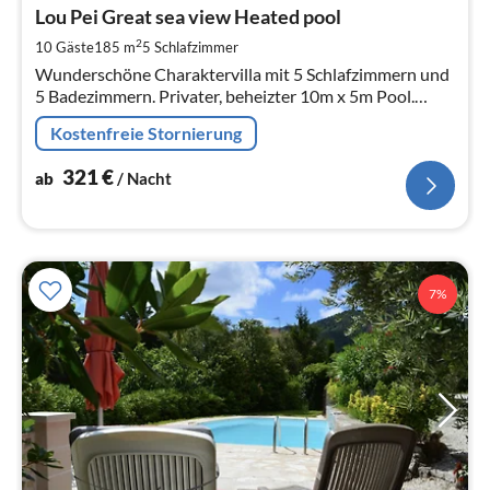
3
Lou Pei Great sea view Heated pool
pr
2
10 Gäste
185 m
5
Schlafzimmer
Na
Wunderschöne Charaktervilla mit 5 Schlafzimmern und
5 Badezimmern. Privater, beheizter 10m x 5m Pool.
Herrlicher Meerblick. 3 große Terrassenbereiche.
Kostenfreie Stornierung
Klimaanlage in allen Zimmern. Charme.
321
€
ab
/ Nacht
7%