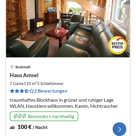
Bodstedt
Pre
Haus Amsel
ab
1
2
7 Gäste
110 m
3
Schlafzimmer
pr
2 Bewertungen
Na
traumhaftes Blockhaus in grüner und ruhiger Lage
WLAN, Haustiere willkommen, Kamin, Nichtraucher
Besonders nachhaltig
100
€
ab
/ Nacht