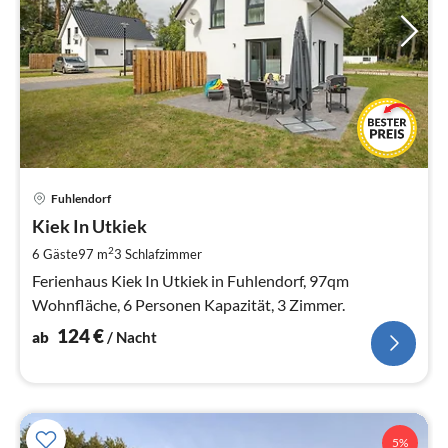
Pre
Fuhlendorf
ab
1
Kiek In Utkiek
pr
2
6 Gäste
97 m
3
Schlafzimmer
Na
Ferienhaus Kiek In Utkiek in Fuhlendorf, 97qm
Wohnfläche, 6 Personen Kapazität, 3 Zimmer.
124
€
ab
/ Nacht
5%