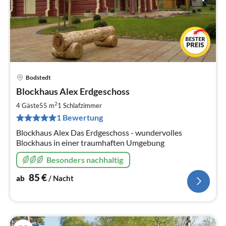
Bodstedt
Pre
Blockhaus Alex Erdgeschoss
ab
8
2
4 Gäste
55 m
1
Schlafzimmer
pr
1 Bewertung
Na
Blockhaus Alex Das Erdgeschoss - wundervolles
Blockhaus in einer traumhaften Umgebung
Besonders nachhaltig
85
€
ab
/ Nacht