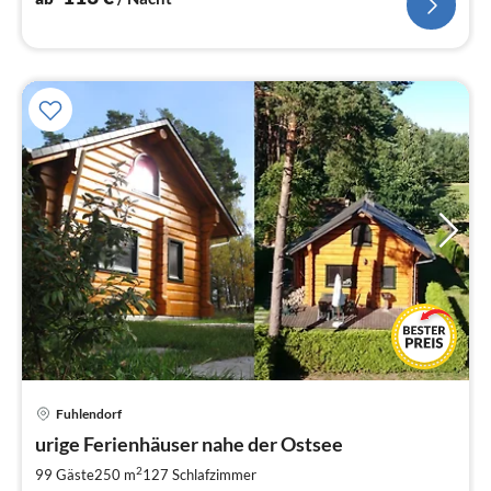
Pre
Fuhlendorf
ab
7
urige Ferienhäuser nahe der Ostsee
pr
2
99 Gäste
250 m
127
Schlafzimmer