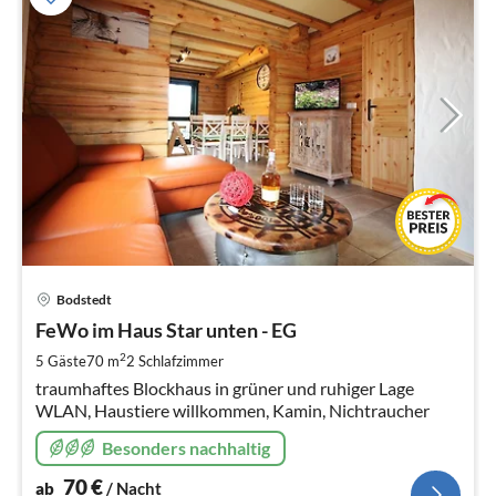
Pre
Bodstedt
ab
7
FeWo im Haus Star unten - EG
pr
2
5 Gäste
70 m
2
Schlafzimmer
Na
traumhaftes Blockhaus in grüner und ruhiger Lage
WLAN, Haustiere willkommen, Kamin, Nichtraucher
Besonders nachhaltig
70
€
ab
/ Nacht