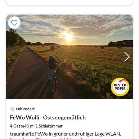
Pre
Fuhlendorf
ab
1
FeWo Wolli - Ostseegemütlich
pr
2
4 Gäste
40 m
1
Schlafzimmer
Na
traumhafte FeWo in grüner und ruhiger Lage WLAN,