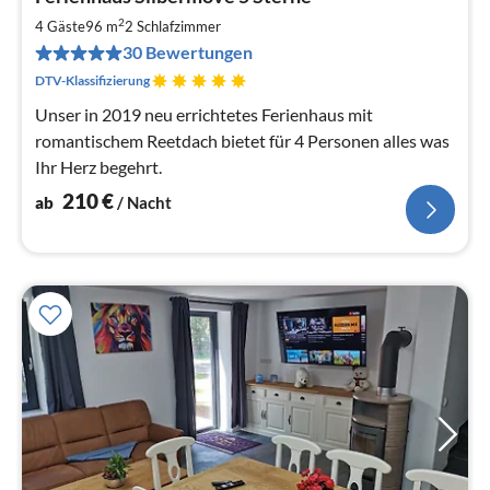
ab
2
2
4 Gäste
96 m
2
Schlafzimmer
pr
30 Bewertungen
Na
DTV-Klassifizierung
Unser in 2019 neu errichtetes Ferienhaus mit
romantischem Reetdach bietet für 4 Personen alles was
Ihr Herz begehrt.
210
€
ab
/ Nacht