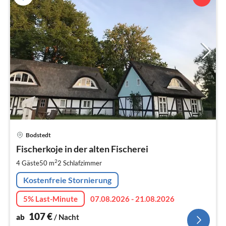
Pre
Bodstedt
ab
1
Fischerkoje in der alten Fischerei
pr
2
4 Gäste
50 m
2
Schlafzimmer
Na
Kostenfreie Stornierung
5% Last-Minute
07.08.2026 - 21.08.2026
107
€
ab
/ Nacht