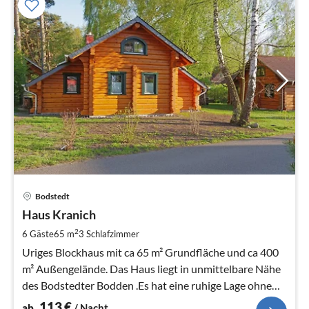
Pre
Bodstedt
ab
1
Haus Kranich
pr
2
6 Gäste
65 m
3
Schlafzimmer
Na
Uriges Blockhaus mit ca 65 m² Grundfläche und ca 400
m² Außengelände. Das Haus liegt in unmittelbare Nähe
des Bodstedter Bodden .Es hat eine ruhige Lage ohne
Durchgangsverkehr
113
€
ab
/ Nacht