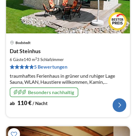
Bodstedt
Pre
Dat Steinhus
ab
1
2
6 Gäste
140 m
3
Schlafzimmer
pr
5 Bewertungen
Na
traumhaftes Ferienhaus in grüner und ruhiger Lage
Sauna, WLAN, Haustiere willkommen, Kamin,
Nichtraucher
Besonders nachhaltig
110
€
ab
/ Nacht