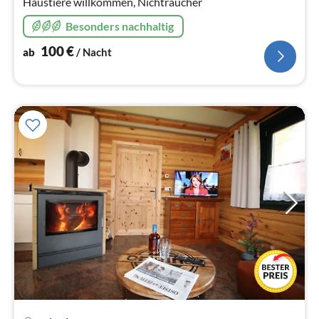
Haustiere willkommen, Nichtraucher
Besonders nachhaltig
100
€
ab
/ Nacht
Pre