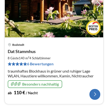
Bodstedt
Pre
Dat Stammhus
ab
1
2
8 Gäste
140 m
4
Schlafzimmer
pr
6 Bewertungen
Na
traumhaftes Blockhaus in grüner und ruhiger Lage
WLAN, Haustiere willkommen, Kamin, Nichtraucher
Besonders nachhaltig
110
€
ab
/ Nacht