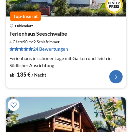
Top-Inserat
Fuhlendorf
Pre
Ferienhaus Seeschwalbe
ab
1
2
4 Gäste
90 m
2
Schlafzimmer
pr
24 Bewertungen
Na
Ferienhaus in schöner Lage mit Garten und Teich in
Südlicher Ausrichtung
135
€
ab
/ Nacht