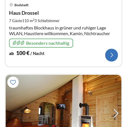
Pre
Bodstedt
ab
1
Haus Drossel
pr
2
7 Gäste
110 m
3
Schlafzimmer
Na
traumhaftes Blockhaus in grüner und ruhiger Lage
WLAN, Haustiere willkommen, Kamin, Nichtraucher
Besonders nachhaltig
100
€
ab
/ Nacht