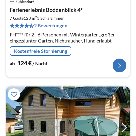
Fuhlendorf
Pre
Ferienerlebnis Boddenblick 4*
ab
1
2
7 Gäste
123 m
3
Schlafzimmer
pr
2 Bewertungen
Na
FH**** für 2 - 6 Personen mit Wintergarten, großer
eingezäunter Garten, Nichtraucher, Hund erlaubt
Kostenfreie Stornierung
124
€
ab
/ Nacht