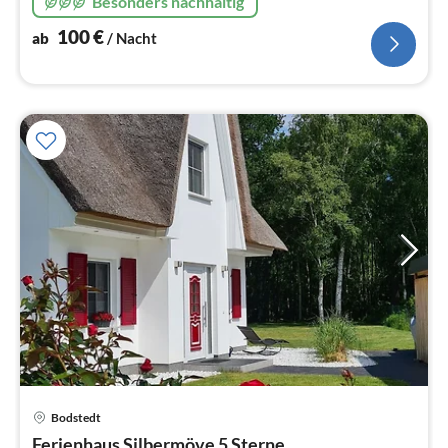
Besonders nachhaltig
100
€
ab
/ Nacht
Bodstedt
Pre
Ferienhaus Silbermöve 5 Sterne