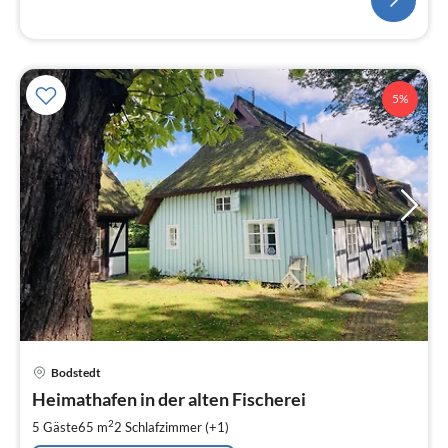
5%
Pre
Bodstedt
ab
1
Heimathafen in der alten Fischerei
pr
2
5 Gäste
65 m
2
Schlafzimmer (+1)
Na