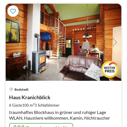
Pre
Bodstedt
ab
1
Haus Kranichblick
pr
2
6 Gäste
100 m
3
Schlafzimmer
Na
traumhaftes Blockhaus in grüner und ruhiger Lage
WLAN, Haustiere willkommen, Kamin, Nichtraucher