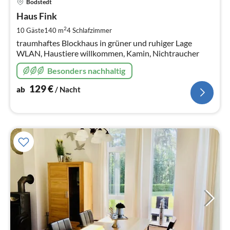
Bodstedt
ab
1
Haus Fink
pr
2
10 Gäste
140 m
4
Schlafzimmer
Na
traumhaftes Blockhaus in grüner und ruhiger Lage
WLAN, Haustiere willkommen, Kamin, Nichtraucher
Besonders nachhaltig
129
€
ab
/ Nacht