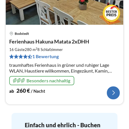
Bodstedt
Pre
Ferienhaus Hakuna Matata 2xDHH
ab
2
2
16 Gäste
280 m
8
Schlafzimmer
pr
1 Bewertung
Na
traumhaftes Ferienhaus in grüner und ruhiger Lage
WLAN, Haustiere willkommen, Eingezäunt, Kamin,
Nichtraucher, 8 Schlafzimmer, 4 Bäder
Besonders nachhaltig
260
€
ab
/ Nacht
Einfach und ehrlich - Buchen