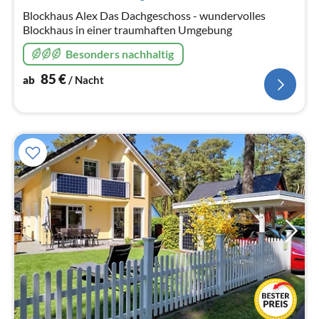
Na
Blockhaus Alex Das Dachgeschoss - wundervolles
Blockhaus in einer traumhaften Umgebung
Besonders nachhaltig
85
€
ab
/ Nacht