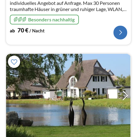
Na
individuelles Angebot auf Anfrage. Max 30 Personen
traumhafte Häuser in grüner und ruhiger Lage, WLAN,
Haustiere willkommen, Kamin, Nichtraucher
Besonders nachhaltig
70
€
ab
/ Nacht