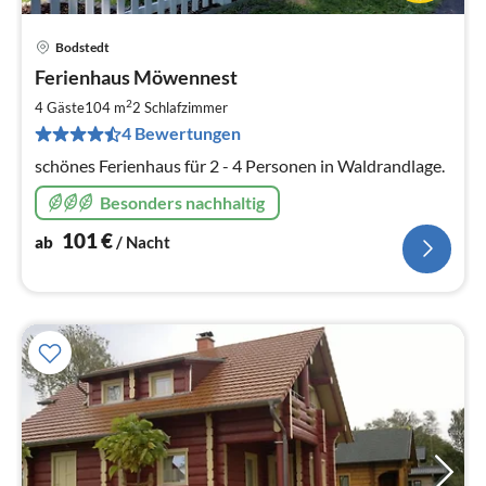
Bodstedt
Pre
Ferienhaus Möwennest
ab
1
2
4 Gäste
104 m
2
Schlafzimmer
pr
4 Bewertungen
Na
schönes Ferienhaus für 2 - 4 Personen in Waldrandlage.
Besonders nachhaltig
101
€
ab
/ Nacht