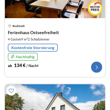
Pre
Bodstedt
ab
1
Ferienhaus Ostseefreiheit
pr
2
4 Gäste
69 m
2
Schlafzimmer
Na
Kostenfreie Stornierung
Nachhaltig
134
€
ab
/ Nacht