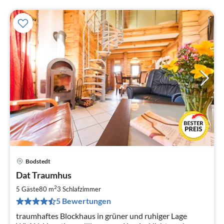
Bodstedt
Pre
Dat Traumhus
ab
1
2
5 Gäste
80 m
3
Schlafzimmer
pr
5 Bewertungen
Na
traumhaftes Blockhaus in grüner und ruhiger Lage