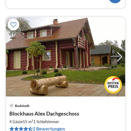
Bodstedt
Pre
Blockhaus Alex Dachgeschoss
ab
8
2
4 Gäste
55 m
1
Schlafzimmer
pr
2 Bewertungen