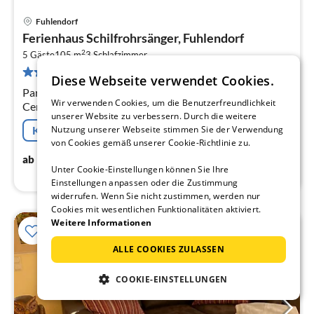
Fuhlendorf
Pre
Ferienhaus Schilfrohrsänger, Fuhlendorf
ab
2
1
5 Gäste
105 m
3
Schlafzimmer
66 Bewertungen
pr
Diese Webseite verwendet Cookies.
Na
Parterre: (offene Küche(Kochplatte(4 Kochplatten,
Wir verwenden Cookies, um die Benutzerfreundlichkeit
Ceranfeld), Wasserkocher, Toaster, Kaffeemaschine,
unserer Website zu verbessern. Durch die weitere
Backofen, Mikrowelle, Spülmaschine,
Kostenfreie Stornierung
Nutzung unserer Webseite stimmen Sie der Verwendung
Kühl-/Gefrierkombination)
von Cookies gemäß unserer Cookie-Richtlinie zu.
173
€
ab
/ Nacht
Unter Cookie-Einstellungen können Sie Ihre
Einstellungen anpassen oder die Zustimmung
widerrufen. Wenn Sie nicht zustimmen, werden nur
Cookies mit wesentlichen Funktionalitäten aktiviert.
Weitere Informationen
ALLE COOKIES ZULASSEN
COOKIE-EINSTELLUNGEN