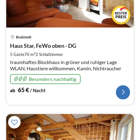
Pre
Bodstedt
ab
6
Haus Star, FeWo oben - DG
pr
2
5 Gäste
70 m
2
Schlafzimmer
Na
traumhaftes Blockhaus in grüner und ruhiger Lage
WLAN, Haustiere willkommen, Kamin, Nichtraucher
Besonders nachhaltig
65
€
ab
/ Nacht